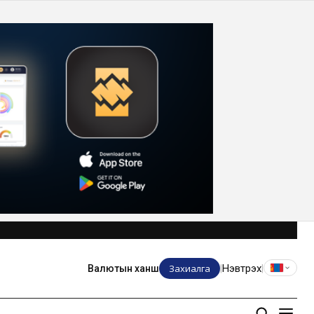
Захиалга
Нэвтрэх
Валютын ханш
|
|