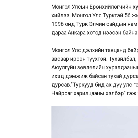
Монгол Улсын Ерөнхийлөгчийн ху
хийлээ. Монгол Улс Турктэй 56 ж
1996 онд Турк Элчин сайдын яам
дараа Анкара хотод нээсэн байна
Монгол Улс дэлхийн тавцанд бай
авсаар ирсэн түүхтэй. Тухайлбал
Аюулгүйн зөвлөлийн хуралдааныг
ихэд дэмжиж байсан тухай дурса
дурсав.”Туркууд бид ах дүү улс г
Найрсаг харилцааны хэлбэр” гэж 