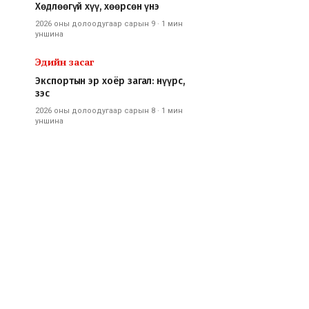
Хөдлөөгүй хүү, хөөрсөн үнэ
2026 оны долоодугаар сарын 9
·
1 мин
уншина
Эдийн засаг
Экспортын эр хоёр загал: нүүрс,
зэс
2026 оны долоодугаар сарын 8
·
1 мин
уншина