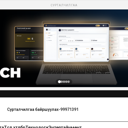
СУРТАЛЧИЛГАА
та
Төсөл хөтөлбөр
Технологи
Энтертайнмент