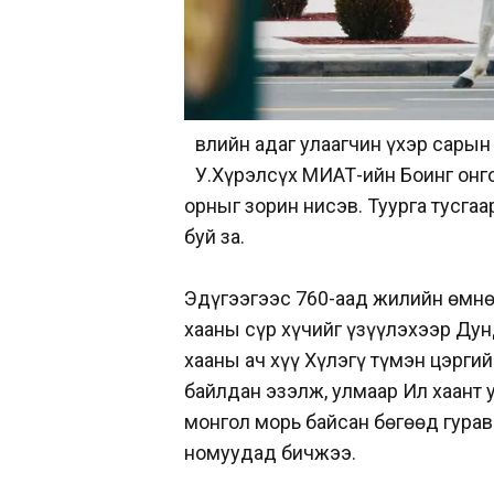
влийн адаг улаагчин үхэр сары
У.Хүрэлсүх МИАТ-ийн Боинг онг
орныг зорин нисэв. Туурга тусгаа
буй за.
Эдүгээгээс 760-аад жилийн өмнө
хааны сүр хүчийг үзүүлэхээр Дун
хааны ач хүү Хүлэгү түмэн цэргий
байлдан эзэлж, улмаар Ил хаант у
монгол морь байсан бөгөөд гура
номуудад бичжээ.