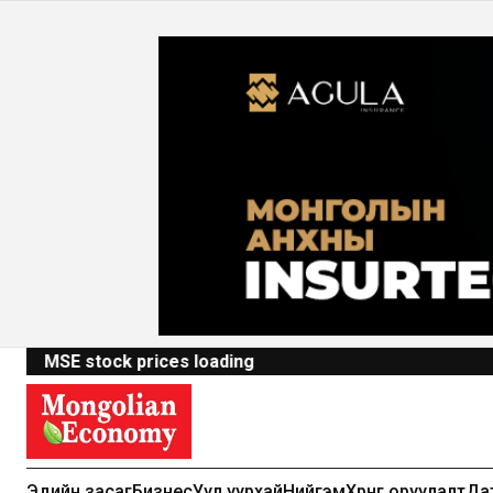
MSE stock prices loading
Эдийн засаг
Бизнес
Уул уурхай
Нийгэм
Хөрөнгө оруулалт
Да