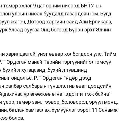
н төмөр хүлэг 9 цаг орчим нисээд БНТУ-ын
 олон улсын нисэх буудалд газардсан юм. Бүгд
уул жагсч, Дотоод хэргийн сайд Али Ерликаяа,
рк Улсад суугаа Онц бөгөөд Бүрэн эрхт Элчин
ын харилцаатай, үнэт өвөөр холбогдсон улс. Тийм
 Р.Т.Эрдоган манай Төрийн тэргүүнийг элгэмсүү
 бүхий л хугацаанд, бүхий л түвшинд
ныг онцолъё. Р.Т.Эрдоган “Өндөр дээд
н салбар салбарын түншлэл нь өвөг дээдсийн
ий дахинаа үр өгөөжөө өгнө гэдэгт итгэж байна”
үеэр, төмөр зам, тээвэр, боловсрол, эрүүл мэнд,
чин, батлан хамгаалах, хүмүүнлэг зэрэг 11 Санамж
жээ болов.