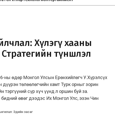
айлчлал: Хүлэгү хааны
 Стратегийн түншлэл
 16-ны өдөр Монгол Улсын Ерөнхийлөгч У.Хүрэлсүх
н дүүрэн төлөөлөгчийн хамт Турк орныг зорин
йн тэргүүний сүр хүч үүнд л оршин буй за.
 бидний өвөг дээдэс Их Монгол Улс, эзэн Чин
Ангилал
:
Эдийн засаг