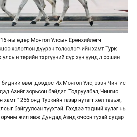
н 16-ны өдөр Монгол Улсын Ерөнхийлөгч
оцоо хөлөглөн дүүрэн төлөөлөгчийн хамт Турк
р улсын төрийн тэргүүний сүр хүч үүнд л оршин
 бидний өвөг дээдэс Их Монгол Улс, эзэн Чингис
дад Азийг зорьсон байдаг. Тодруулбал, Чингис
н хамт 1256 онд Туркийн газар нутагт хөл тавьж,
лсыг байгуулсан түүхтэй. Гэхдээ тэдний хүлэг нь
в орчим жил явж Дундад Азид очсон тухай судар