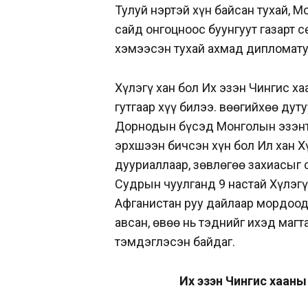
Тулуй нэртэй хүн байсан тухай, 
сайд онгоцноос буунгуут газарт с
хэмээсэн тухай ахмад дипломату
Хүлэгү хан бол Их эзэн Чингис ха
гутгаар хүү билээ. Өвөөгийхөө ду
Дорнодын бүсэд Монголын эзэнт г
эрхшээн бичсэн хүн бол Ил хан Хү
дууриаллаар, зөвлөгөө захиасыг 
Судрын чуулганд 9 настай Хүлэгү,
Афганистан руу дайлаар мордоод
авсан, өвөө нь тэднийг ихэд маг
тэмдэглэсэн байдаг.
Их эзэн Чингис хааны 