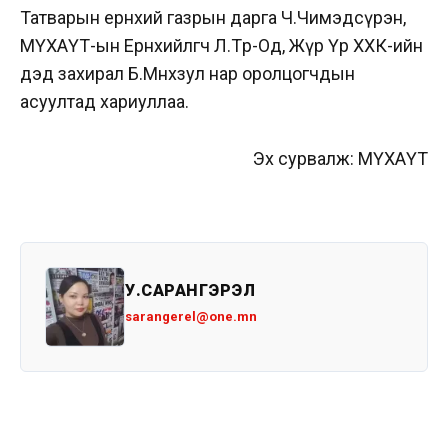
Татварын ерөнхий газрын дарга Ч.Чимэдсүрэн,
МҮХАҮТ-ын Ерөнхийлөгч Л.Төр-Од, Жүр Үр ХХК-ийн
дэд захирал Б.Мөнхзул нар оролцогчдын
асуултад хариуллаа.
Эх сурвалж: МҮХАҮТ
У.САРАНГЭРЭЛ
sarangerel@one.mn