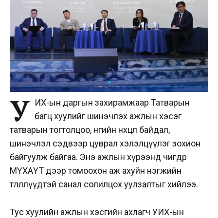
У
ИХ-ын даргын захирамжаар Татварын
багц хуулийг шинэчлэх ажлын хэсэг
татварын тогтолцоо, өнөөгийн нөхцөл байдал,
шинэчлэл сэдвээр цуврал хэлэлцүүлэг зохион
байгуулж байгаа. Энэ ажлын хүрээнд өчигдөр
МҮХАҮТ дээр томоохон аж ахуйн нэгжийн
төлөөллүүдтэй санал солилцох уулзалтыг хийлээ.
Тус хуулийн ажлын хэсгийн ахлагч УИХ-ын