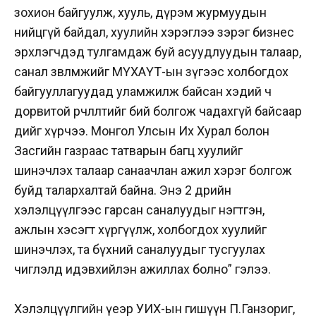
зохион байгуулж, хууль, дүрэм журмуудын
нийцгүй байдал, хуулийн хэрэглээ зэрэг бизнес
эрхлэгчдэд тулгамдаж буй асуудлуудын талаар,
санал зөвлөмжийг МҮХАҮТ-ын зүгээс холбогдох
байгууллагуудад уламжилж байсан хэдий ч
дорвитой өөрчлөлтийг бий болгож чадахгүй байсаар
өдийг хүрчээ. Монгол Улсын Их Хурал болон
Засгийн газраас татварын багц хуулийг
шинэчлэх талаар санаачлан ажил хэрэг болгож
буйд талархалтай байна. Энэ 2 өдрийн
хэлэлцүүлгээс гарсан саналуудыг нэгтгэн,
ажлын хэсэгт хүргүүлж, холбогдох хуулийг
шинэчлэх, та бүхний саналуудыг тусгуулах
чиглэлд идэвхийлэн ажиллах болно” гэлээ.
Хэлэлцүүлгийн үеэр УИХ-ын гишүүн П.Ганзориг,