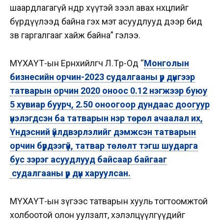
шаардлагагүй өндөр хүүтэй зээл авах нөхцөлийг
бүрдүүлээд байна гэх мэт асуудлууд дээр бид
зөв гаргалгааг хайж байна” гэлээ.
МҮХАҮТ-ын Ерөнхийлөгч Л.Төр-Од “
Монголын
бизнесийн орчин-2023 судалгааны үр дүнгээр
татварын орчин 2020 оноос 0.12 нэгжээр буюу
5 хувиар буурч, 2.50 оноогоор дундаас доогуур
үнэлэгдсэн ба татварын нэр төрөл ачаалал их,
Үндэсний үйлдвэрлэлийг дэмжсэн татварын
орчин бүрдээгүй, татвар төлөлт тэгш шударга
бус зэрэг асуудлууд байсаар байгааг
судалгааны үр дүн харуулсан.
МҮХАҮТ-ын зүгээс татварын хууль тогтоомжтой
холбоотой олон уулзалт, хэлэлцүүлгүүдийг