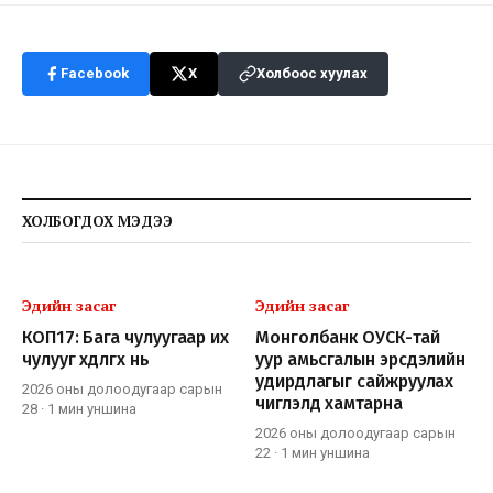
Facebook
X
Холбоос хуулах
ХОЛБОГДОХ МЭДЭЭ
Эдийн засаг
Эдийн засаг
КОП17: Бага чулуугаар их
Монголбанк ОУСК-тай
чулууг хөдөлгөх нь
уур амьсгалын эрсдэлийн
удирдлагыг сайжруулах
2026 оны долоодугаар сарын
чиглэлд хамтарна
28
·
1 мин
уншина
2026 оны долоодугаар сарын
22
·
1 мин
уншина