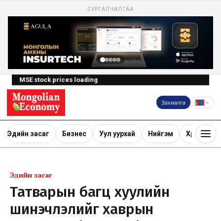
СУРТАЛЧИЛГАА
MSE stock prices loading
Захиалга
Эдийн засаг
Бизнес
Уул уурхай
Нийгэм
Хөрөнгө ору
Эдийн засаг
Татварын багц хуулийн
шинэчлэлийг хаврын