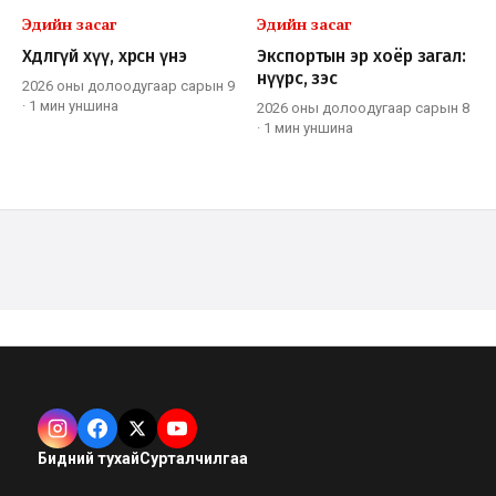
Эдийн засаг
Эдийн засаг
Хөдлөөгүй хүү, хөөрсөн үнэ
Экспортын эр хоёр загал:
нүүрс, зэс
2026 оны долоодугаар сарын 9
·
1 мин
уншина
2026 оны долоодугаар сарын 8
·
1 мин
уншина
Бидний тухай
Сурталчилгаа