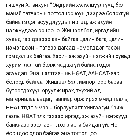
гишүүн Х.Ганхуяг “Өнөөдрийн хэлэлцүүлгүүд бол
манай татварын тогтолцоо юун дээрээ болохгүй
байна гэдэг асуудлуудыг иргэд, аж ахуйн
нэгжүүдээс сонсоно. Жишээлбэл, иргэдийн
хувьд гар дээрээ авч байгаа цалин бага, цалин
нэмэгдсэн ч татвар дагаад нэмэгддэг гэсэн
гомдол их байгаа. Харин аж ахуйн нэгжийн хувьд
хуримтлалтай болж чадахгүй байна гэдэг
асуудал. Энэ шалтгаан нь НӨАТ, ААНОАТ-аас
болоод байгаа. Жишээлбэл, импортоор бараа
бүтээгдэхүүн оруулж ирэх, түүхий эд
материалаа авдаг, гаалиар орж ирэх мөчид гааль,
НӨАТ төлдөг. Ямар ч борлуулалт хийгээгүй байж
гааль, НӨАТ төлөх гэхээр иргэд, аж ахуйн нэгжүүд
банкнаас зээл авч төлөхөөс өөр арга байдаггүй. Нэг
ёсондоо одоо байгаа энэ тогтолцоо