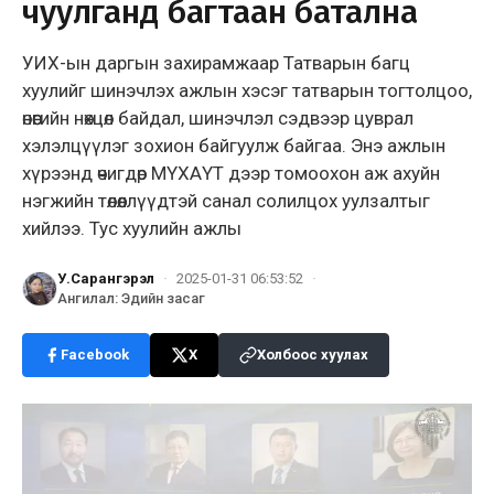
чуулганд багтаан батална
УИХ-ын даргын захирамжаар Татварын багц
хуулийг шинэчлэх ажлын хэсэг татварын тогтолцоо,
өнөөгийн нөхцөл байдал, шинэчлэл сэдвээр цуврал
хэлэлцүүлэг зохион байгуулж байгаа. Энэ ажлын
хүрээнд өчигдөр МҮХАҮТ дээр томоохон аж ахуйн
нэгжийн төлөөллүүдтэй санал солилцох уулзалтыг
хийлээ. Тус хуулийн ажлы
У.Сарангэрэл
·
2025-01-31 06:53:52
·
Ангилал
:
Эдийн засаг
Facebook
X
Холбоос хуулах