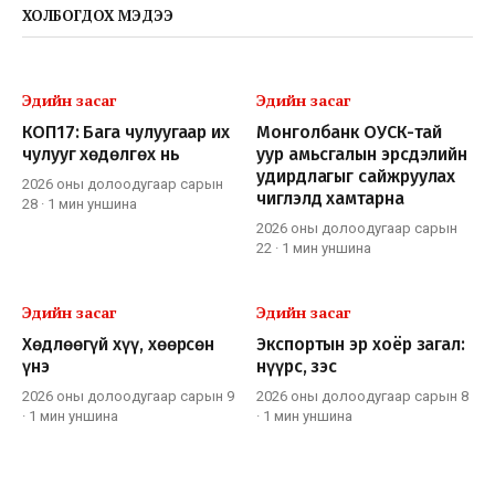
ХОЛБОГДОХ МЭДЭЭ
Эдийн засаг
Эдийн засаг
КОП17: Бага чулуугаар их
Монголбанк ОУСК-тай
чулууг хөдөлгөх нь
уур амьсгалын эрсдэлийн
удирдлагыг сайжруулах
2026 оны долоодугаар сарын
чиглэлд хамтарна
28
·
1 мин
уншина
2026 оны долоодугаар сарын
22
·
1 мин
уншина
Эдийн засаг
Эдийн засаг
Хөдлөөгүй хүү, хөөрсөн
Экспортын эр хоёр загал:
үнэ
нүүрс, зэс
2026 оны долоодугаар сарын 9
2026 оны долоодугаар сарын 8
·
1 мин
уншина
·
1 мин
уншина