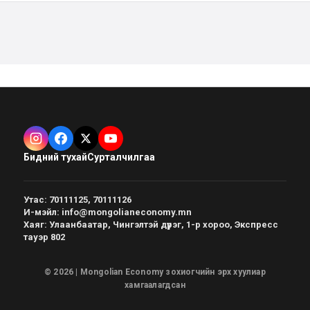
Бидний тухай
Сурталчилгаа
Утас
:
70111125, 70111126
И-мэйл
:
info@mongolianeconomy.mn
Хаяг
:
Улаанбаатар, Чингэлтэй дүүрэг, 1-р хороо, Экспресс
тауэр 802
© 2026 | Mongolian Economy зохиогчийн эрх хуулиар
хамгаалагдсан