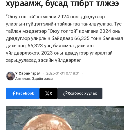
хураамж, бусад төлбөрт төлжээ
“Оюу толгой” компани 2024 оны дөрөвдүгээр
улирлын гүйцэтгэлийн тайлангаа танилцууллаа. Тус
тайлан мэдээгээр “Оюу толгой” компани 2024 оны
дөрөвдүгээр улирлын байдлаар 66,335 тонн баяжмал
дахь зэс, 66,323 унц баяжмал дахь алт
үйлдвэрлэжээ. 2023 оны дөрөвдүгээр улиралтай
харьцуулахад зэсийн үйлдвэрлэл
У.Сарангэрэл
·
2025-01-31 07:18:01
·
Ангилал
:
Эдийн засаг
Facebook
X
Холбоос хуулах