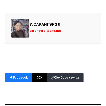
У.САРАНГЭРЭЛ
sarangerel@one.mn
Facebook
X
Холбоос хуулах