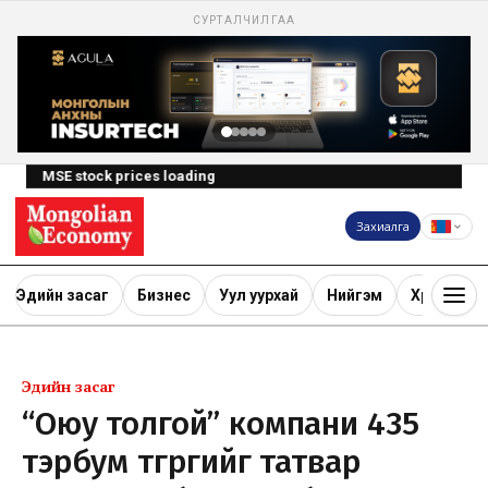
СУРТАЛЧИЛГАА
MSE stock prices loading
Захиалга
Эдийн засаг
Бизнес
Уул уурхай
Нийгэм
Хөрөнгө ору
Эдийн засаг
“Оюу толгой” компани 435
тэрбум төгрөгийг татвар