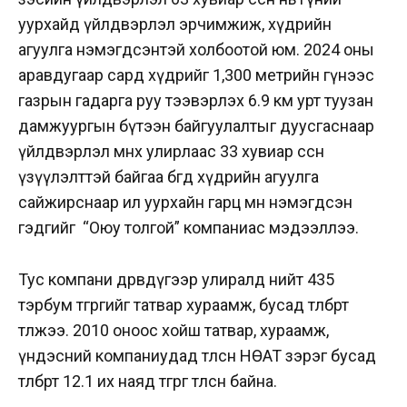
уурхайд үйлдвэрлэл эрчимжиж, хүдрийн
агуулга нэмэгдсэнтэй холбоотой юм. 2024 оны
аравдугаар сард хүдрийг 1,300 метрийн гүнээс
газрын гадарга руу тээвэрлэх 6.9 км урт туузан
дамжуургын бүтээн байгуулалтыг дуусгаснаар
үйлдвэрлэл өмнөх улирлаас 33 хувиар өссөн
үзүүлэлттэй байгаа бөгөөд хүдрийн агуулга
сайжирснаар ил уурхайн гарц мөн нэмэгдсэн
гэдгийг “Оюу толгой” компаниас мэдээллээ.
Тус компани дөрөвдүгээр улиралд нийт 435
тэрбум төгрөгийг татвар хураамж, бусад төлбөрт
төлжээ. 2010 оноос хойш татвар, хураамж,
үндэсний компаниудад төлсөн НӨАТ зэрэг бусад
төлбөрт 12.1 их наяд төгрөг төлсөн байна.