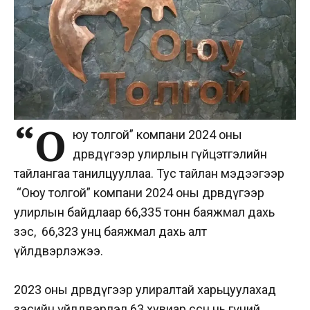
“О
юу толгой” компани 2024 оны
дөрөвдүгээр улирлын гүйцэтгэлийн
тайлангаа танилцууллаа. Тус тайлан мэдээгээр
“Оюу толгой” компани 2024 оны дөрөвдүгээр
улирлын байдлаар 66,335 тонн баяжмал дахь
зэс, 66,323 унц баяжмал дахь алт
үйлдвэрлэжээ.
2023 оны дөрөвдүгээр улиралтай харьцуулахад
зэсийн үйлдвэрлэл 63 хувиар өссөн нь гүний