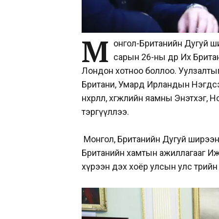
М
онгол-Британийн Дугуй ш
сарын 26-ны өдөр Их Бри
Лондон хотноо боллоо. Уулзалты
Британи, Умард Ирландын Нэгдсэ
нөхөрлөл, хөгжлийн яамны Энэтхэг
тэргүүллээ.
Монгол, Британийн Дугуй ширээн
Британийн хамтын ажиллагааг Иж
хүрээн дэх хоёр улсын улс төрийн