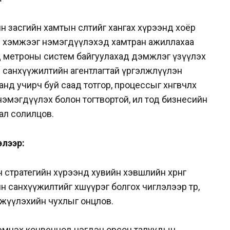
 засгийн хамтын өсөлтийг хангах хүрээнд хоёр
тын хэмжээг нэмэгдүүлэхэд хамтран ажиллахаа
од метроны систем байгуулахад дэмжлэг үзүүлэх
санхүүжилтийн агентлагтай үргэлжлүүлэн
д учирч буй саад тотгор, процессыг хөнгөвчлөх
г нэмэгдүүлэх болон тогтвортой, ил тод бизнесийн
ал солилцов.
лээр:
стратегийн хүрээнд хувийн хэвшлийн хөрөнгө
 санхүүжилтийг хөшүүрэг болгох чиглэлээр төр,
жүүлэхийн чухлыг онцлов.
эмцэх конвенцод нэгдэн орсон талуудын