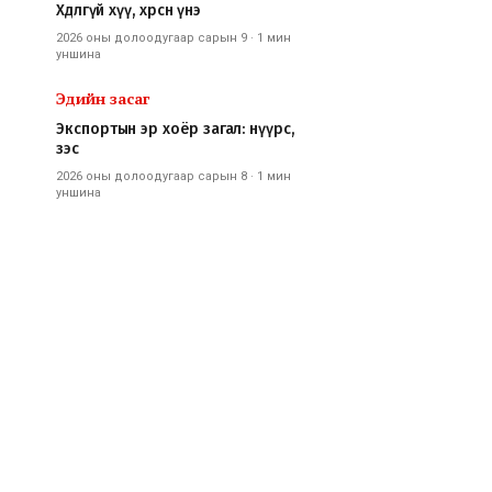
Хөдлөөгүй хүү, хөөрсөн үнэ
2026 оны долоодугаар сарын 9
·
1 мин
уншина
Эдийн засаг
Экспортын эр хоёр загал: нүүрс,
зэс
2026 оны долоодугаар сарын 8
·
1 мин
уншина