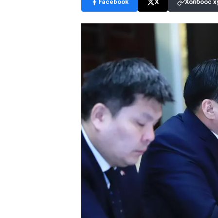
Facebook
X
Холбоос х