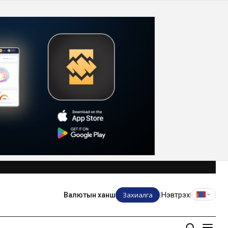
Захиалга
Нэвтрэх
Валютын ханш
|
|