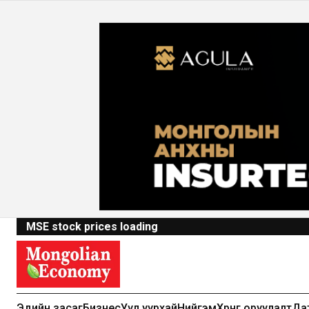
MSE stock prices loading
Эдийн засаг
Бизнес
Уул уурхай
Нийгэм
Хөрөнгө оруулалт
Да