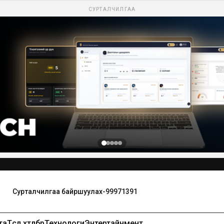
СУРТАЛЧИЛГАА
та
Төсөл хөтөлбөр
Технологи
Энтертайнмент