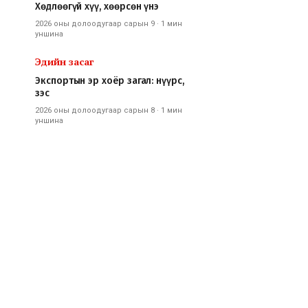
Хөдлөөгүй хүү, хөөрсөн үнэ
2026 оны долоодугаар сарын 9
·
1 мин
уншина
Эдийн засаг
Экспортын эр хоёр загал: нүүрс,
зэс
2026 оны долоодугаар сарын 8
·
1 мин
уншина