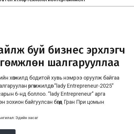
айлж буй бизнес эрхлэгч
өргөмжлөн шалгарууллаа
ийн хөгжилд бодитой хувь нэмрээ оруулж байгаа
гаруулан өргөмжилдөг “lady Entrepreneur-2025”
рын 6-нд боллоо. “lady Entrepreneur” арга
 зохион байгуулсан бөгөөд Гран При цомын
Ангилал
:
Эдийн засаг