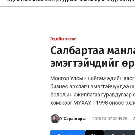
Эдийн засаг
Салбартаа манл
эмэгтэйчүүдийг 
Монгол Улсын нийгэм эдийн засг
бизнес эрхлэгч эмэгтэйчүүдээ шал
ёслолын ажиллагаа гуравдугаар са
хэмжээг МҮХАҮТ 1998 оноос эхлэн
У.Сарангэрэл
·
2025-03-07 02:49:28
·