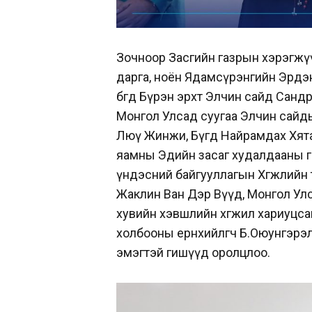
Зочноор Засгийн газрын хэрэгжү
дарга, ноён Ядамсүрэнгийн Эрдэ
бөгөөд Бүрэн эрхт Элчин сайд Са
Монгол Улсад суугаа Элчин сайды
Люү Жинжи, Бүгд Найрамдах Хята
яамны Эдийн засаг худалдааны г
үндэсний байгууллагын Хөгжлийн
Жаклин Ван Дэр Вүүд, Монгол Улс
хувийн хэвшлийн хөгжил хариуцса
холбооны ерөнхийлөгч Б.Оюунгэрэ
эмэгтэй гишүүд оролцлоо.