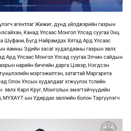
үлэгч агентлаг Жижиг, дунд үйлдвэрийн газрын
нэсайхан, Канад Улсаас Монгол Улсад суугаа Онц
ндра Шүфани, Бүгд Найрамдах Хятад Ард Улсаас
н яамны Эдийн засаг худалдааны газрын зөвлөх
д Ард Улсаас Монгол Улсад суугаа Элчин сайдын
азрын нарийн бичгийн дарга Цэвэр, Нэгдсэн
 түншлэлийн мэргэжилтэн, хатагтай Маргарета
ад Олон Улсын худалдааг хөгжүүлэх төслийн
н зөвлөх Карл Круг, Монголын эмэгтэйчүүдийн
л, МҮХАҮТ-ын Удирдах зөвлөлийн болон Тэргүүлэгч