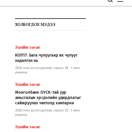
ХОЛБОГДОХ МЭДЭЭ
Эдийн засаг
КОП17: Бага чулуугаар их чулууг
хөдөлгөх нь
2026 оны долоодугаар сарын 28
·
1 мин
уншина
Эдийн засаг
Монголбанк ОУСК-тай уур
амьсгалын эрсдэлийн удирдлагыг
сайжруулах чиглэлд хамтарна
2026 оны долоодугаар сарын 22
·
1 мин
уншина
Эдийн засаг