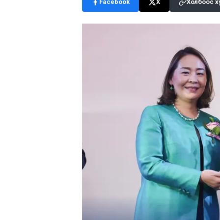
Facebook
X
Холбоос х