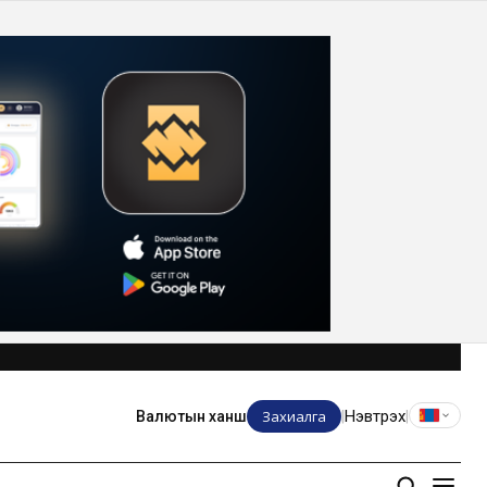
Захиалга
Нэвтрэх
Валютын ханш
|
|