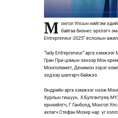
М
онгол Улсын нийгэм эдий
байгаа бизнес эрхлэгч эмэ
Entrepreneur-2025” ёслолын ажил
“lady Entrepreneur” арга хэмжээг 
Гран При цомын эзнээр Мон крем,
Монполимет, Денимон зэрэг комп
эздээр шалгарч байжээ.
Өнөөдрийн арга хэмжээг нээж Мон
Хурлын гишүүн, Х.Булгантуяа, МҮХ
ерөнхийлөгч, Г.Ганболд, Монгол Ул
ахлагч Стефан Мозер нар үг хэлл