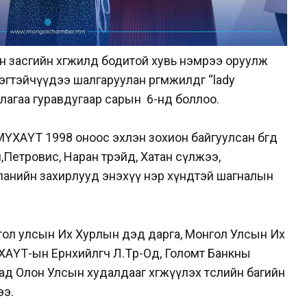
н засгийн хөгжилд бодитой хувь нэмрээ оруулж
гтэйчүүдээ шалгаруулан өргөмжилдөг “lady
лагаа гуравдугаар сарын 6-нд боллоо.
МҮХАҮТ 1998 оноос эхлэн зохион байгуулсан бөгөөд
Петровис, Наран трэйд, Хатан сүлжээ,
анийн захирлууд энэхүү нэр хүндтэй шагналын
гол улсын Их Хурлын дэд дарга, Монгол Улсын Их
АҮТ-ын Ерөнхийлөгч Л.Төр-Од, Голомт Банкны
сад Олон Улсын худалдааг хөгжүүлэх төслийн багийн
ээ.