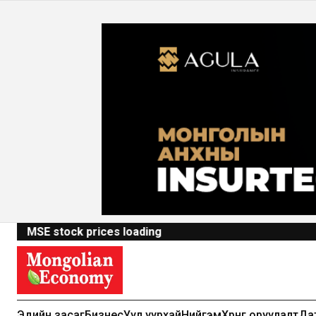
MSE stock prices loading
Эдийн засаг
Бизнес
Уул уурхай
Нийгэм
Хөрөнгө оруулалт
Да