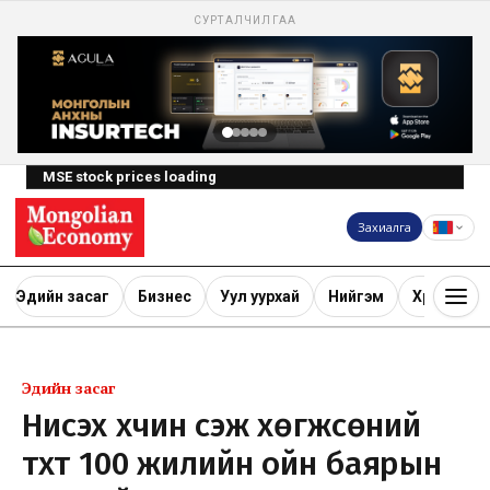
СУРТАЛЧИЛГАА
MSE stock prices loading
Захиалга
Эдийн засаг
Бизнес
Уул уурхай
Нийгэм
Хөрөнгө ору
Эдийн засаг
Нисэх хүчин үүсэж хөгжсөний
түүхт 100 жилийн ойн баярын