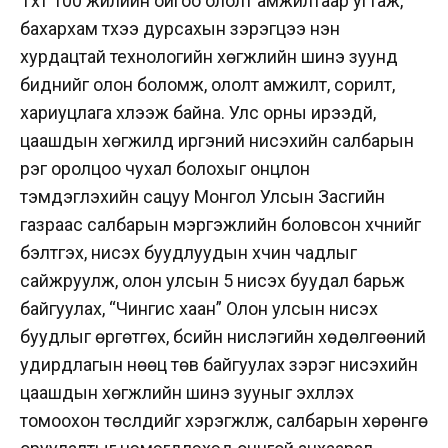
Түүхт 100 жилийн ойгоо ололт амжилтаар угтаж,
бахархам түүхээ дурсахын зэрэгцээ нэн
хурдацтай технологийн хөгжлийн шинэ зуунд
биднийг олон боломж, ололт амжилт, сорилт,
хариуцлага хүлээж байна. Улс орны ирээдүй,
цаашдын хөгжилд иргэний нисэхийн салбарын
үүрэг оролцоо чухал болохыг онцлон
тэмдэглэхийн сацуу Монгол Улсын Засгийн
газраас салбарын мэргэжлийн боловсон хүчнийг
бэлтгэх, нисэх буудлуудын хүчин чадлыг
сайжруулж, олон улсын 5 нисэх буудал барьж
байгуулах, “Чингис хаан” Олон улсын нисэх
буудлыг өргөтгөх, бүсийн нислэгийн хөдөлгөөний
удирдлагын нөөц төв байгуулах зэрэг нисэхийн
цаашдын хөгжлийн шинэ зууныг эхлүүлэх
томоохон төслүүдийг хэрэгжүүлж, салбарын хөрөнгө