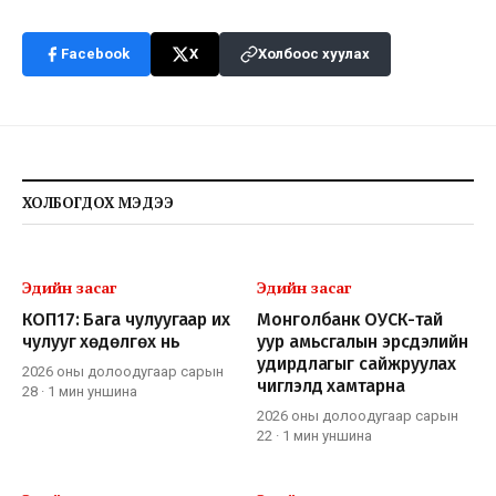
Facebook
X
Холбоос хуулах
ХОЛБОГДОХ МЭДЭЭ
Эдийн засаг
Эдийн засаг
КОП17: Бага чулуугаар их
Монголбанк ОУСК-тай
чулууг хөдөлгөх нь
уур амьсгалын эрсдэлийн
удирдлагыг сайжруулах
2026 оны долоодугаар сарын
чиглэлд хамтарна
28
·
1 мин
уншина
2026 оны долоодугаар сарын
22
·
1 мин
уншина