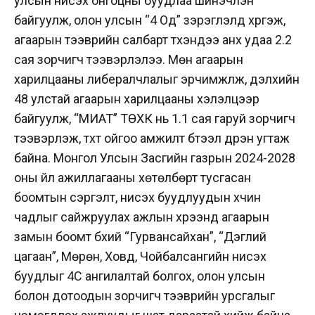
улсын нисэх онгоцны буудлаа шинэчлэн
байгуулж, олон улсын “4 Од” зэрэглэлд хүргэж,
агаарын тээврийн салбарт түүхэндээ анх удаа 2.2
сая зорчигч тээвэрлэлээ. Мөн агаарын
харилцааны либералчлалыг эрчимжүүлж, дэлхийн
48 улстай агаарын харилцааны хэлэлцээр
байгуулж, “МИАТ” ТӨХК нь 1.1 сая гаруй зорчигч
тээвэрлэж, түүхт ойгоо амжилт бүтээл дүүрэн угтаж
байна. Монгол Улсын Засгийн газрын 2024-2028
оны үйл ажиллагааны хөтөлбөрт тусгасан
боомтын сэргэлт, нисэх буудлуудын хүчин
чадлыг сайжруулах ажлын хүрээнд агаарын
замын боомт бүхий “Гурвансайхан”, “Дэглий
цагаан”, Мөрөн, Ховд, Чойбалсангийн нисэх
буудлыг 4C ангилалтай болгох, олон улсын
болон дотоодын зорчигч тээврийн урсгалыг