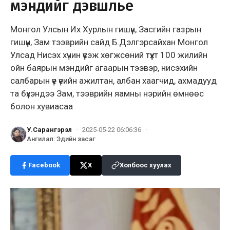
мэндийг дэвшүүлье
Монгол Улсын Их Хурлын гишүүн, Засгийн газрын
гишүүн, Зам тээврийн сайд Б.Дэлгэрсайхан Монгол
Улсад Нисэх хүчин үүсэж хөгжсөний түүхт 100 жилийн
ойн баярын мэндийг агаарын тээвэр, нисэхийн
салбарын үе үеийн ажилтан, албан хаагчид, ахмадууд
та бүхэндээ Зам, тээврийн яамны нэрийн өмнөөс
болон хувиасаа
У.Сарангэрэл
·
2025-05-22 06:06:36
·
Ангилал
:
Эдийн засаг
Facebook
X
Холбоос хуулах