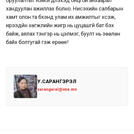
оруулалтыг нэмэгдүүлэхэд онцгой анхаарал
хандуулан ажиллах болно. Нисэхийн салбарын
хамт олон та бүхэнд улам их амжилтыг хүсэж,
ирээдүйн хөгжлийн жигүүр нь цуцашгүй бат бэх
байж, аялах тэнгэр нь цэлмэг, буулт нь зөөлөн
байх болтугай гэж ерөөе!
У.САРАНГЭРЭЛ
sarangerel@one.mn