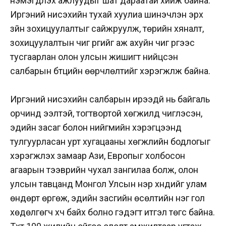
нэмэгдүүлэх ажлуудыг шат дараатай хийж байна.
Иргэний нисэхийн тухай хуулиа шинэчлэн эрх
зүйн зохицуулалтыг сайжруулж, төрийн хяналт,
зохицуулалтын чиг үүргийг аж ахуйн чиг үүргээс
тусгаарлан олон улсын жишигт нийцсэн
салбарын бүтцийн өөрчлөлтийг хэрэгжүүлж байна.
Иргэний нисэхийн салбарын ирээдүй нь байгаль
орчинд ээлтэй, тогтвортой хөгжилд чиглэсэн,
эдийн засаг болон нийгмийн хэрэгцээнд
тулгуурласан урт хугацааны хөгжлийн бодлогыг
хэрэгжүүлэх замаар Ази, Европыг холбосон
агаарын тээврийн чухал зангилаа болж, олон
улсын тавцанд Монгол Улсын нэр хүндийг улам
өндөрт өргөж, эдийн засгийн өсөлтийн нэг гол
хөдөлгөгч хүч байх болно гэдэгт итгэл төгс байна.