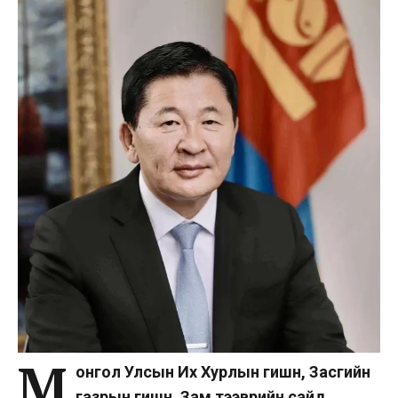
М
онгол Улсын Их Хурлын гишүүн, Засгийн
газрын гишүүн, Зам тээврийн сайд