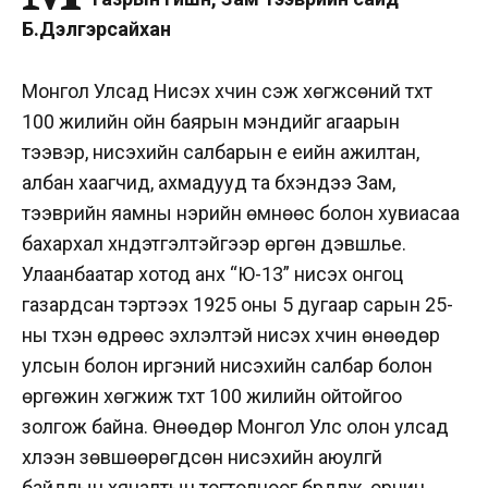
Б.Дэлгэрсайхан
Монгол Улсад Нисэх хүчин үүсэж хөгжсөний түүхт
100 жилийн ойн баярын мэндийг агаарын
тээвэр, нисэхийн салбарын үе үеийн ажилтан,
албан хаагчид, ахмадууд та бүхэндээ Зам,
тээврийн яамны нэрийн өмнөөс болон хувиасаа
бахархал хүндэтгэлтэйгээр өргөн дэвшүүлье.
Улаанбаатар хотод анх “Ю-13” нисэх онгоц
газардсан тэртээх 1925 оны 5 дугаар сарын 25-
ны түүхэн өдрөөс эхлэлтэй нисэх хүчин өнөөдөр
улсын болон иргэний нисэхийн салбар болон
өргөжин хөгжиж түүхт 100 жилийн ойтойгоо
золгож байна. Өнөөдөр Монгол Улс олон улсад
хүлээн зөвшөөрөгдсөн нисэхийн аюулгүй
байдлын хяналтын тогтолцоог бүрдүүлж, орчин