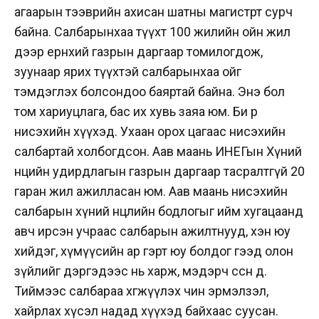
агаарын тээврийн ахисан шатны магистрт сурч
байна. Салбарынхаа түүхт 100 жилийн ойн жил
дээр ерөнхий газрын даргаар томилогдож,
зуунаар ярих түүхтэй салбарынхаа ойг
тэмдэглэх болсондоо баяртай байна. Энэ бол
том хариуцлага, бас их хувь заяа юм. Би өөрөө
нисэхийн хүүхэд. Ухаан орох цагаас нисэхийн
салбартай холбогдсон. Аав маань ИНЕГын Хүний
нөөцийн удирдлагын газрын даргаар тасралтгүй 20
гаран жил ажилласан юм. Аав маань нисэхийн
салбарын хүний нөөцлийн бодлогыг ийм хугацаанд
авч ирсэн учраас салбарын ажилтнууд, хэн юу
хийдэг, хүмүүсийн ар гэрт юу болдог гээд олон
зүйлийг дэргэдээс нь харж, мэдэрч өссөн дөө.
Тиймээс салбараа хөгжүүлэх чин эрмэлзэл,
хайрлах хүсэл надад хүүхэд байхаас суусан.