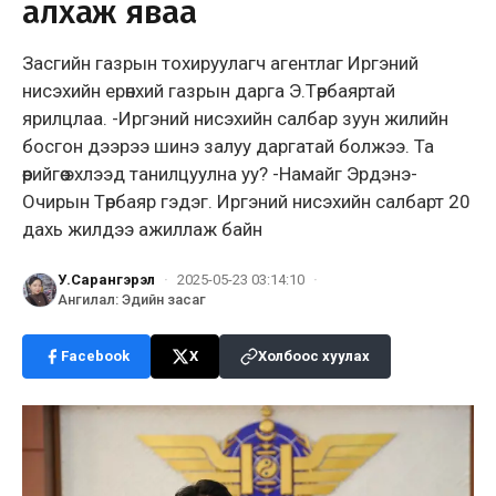
алхаж яваа
Засгийн газрын тохируулагч агентлаг Иргэний
нисэхийн ерөнхий газрын дарга Э.Төрбаяртай
ярилцлаа. -Иргэний нисэхийн салбар зуун жилийн
босгон дээрээ шинэ залуу даргатай болжээ. Та
өөрийгөө эхлээд танилцуулна уу? -Намайг Эрдэнэ-
Очирын Төрбаяр гэдэг. Иргэний нисэхийн салбарт 20
дахь жилдээ ажиллаж байн
У.Сарангэрэл
·
2025-05-23 03:14:10
·
Ангилал
:
Эдийн засаг
Facebook
X
Холбоос хуулах