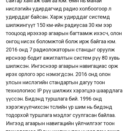
сайтар хангаж байгаа юм. Өмнө нь манай
нислэгийн удирдагчид радио холбоогоор л
удирддаг байсан. Харж удирддаг системд
шилжингүүт 150 км-ийн радиусаа 30 км ээр
тооцоод ирэхээр агаарын багтаамж ихэсч, олон
онгоц нисэх боломжтой болж ирж байгаа юм.
2016 онд 7 радиолокаторын станцыг оруулж
ирснээр бодит ажиглалтын систем рүү 80 хувь
шилжсэн. Ингэснээр агаарын навигациас орж
ирэх орлого эрс нэмэгдсэн. 2016 онд олон
улсын нислэгийн стандартын дагуу тоон
технологиос IP рүү шилжих хэрэгцээ шаардлага
үүссэн. Бидэнд туршлага бий. 1996 онд
хэрэгжүүлчихсэн төслийн үр шим нь бидэнд
тодорхой туршлага мэдлэг суулгасан байлаа.
Ингээд агаарын навигацийн үйлчилгээг тоон