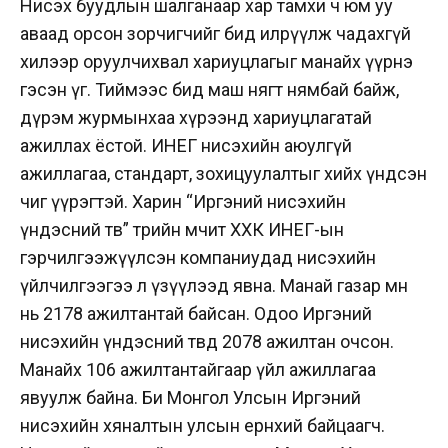
Нисэх буудлын шалганаар хар тамхи ч юм уу
аваад орсон зорчигчийг бид илрүүлж чадахгүй
хилээр оруулчихвал хариуцлагыг манайх үүрнэ
гэсэн үг. Тиймээс бид маш нягт нямбай байж,
дүрэм журмынхаа хүрээнд хариуцлагатай
ажиллах ёстой. ИНЕГ нисэхийн аюулгүй
ажиллагаа, стандарт, зохицуулалтыг хийх үндсэн
чиг үүрэгтэй. Харин “Иргэний нисэхийн
үндэсний төв” төрийн өмчит ХХК ИНЕГ-ын
гэрчилгээжүүлсэн компаниудад нисэхийн
үйлчилгээгээ л үзүүлээд явна. Манай газар өмнө
нь 2178 ажилтантай байсан. Одоо Иргэний
нисэхийн үндэсний төвд 2078 ажилтан очсон.
Манайх 106 ажилтантайгаар үйл ажиллагаа
явуулж байна. Би Монгол Улсын Иргэний
нисэхийн хяналтын улсын ерөнхий байцаагч.