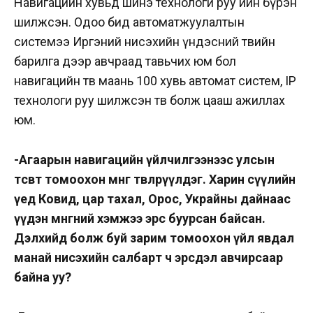
Навигацийн хувьд шинэ технологи руу ийн бүрэн
шилжсэн. Одоо бид автоматжуулалтын
системээ Иргэний нисэхийн үндэсний төвийн
барилга дээр авчраад тавьчих юм бол
навигацийн төв маань 100 хувь автомат систем, IP
технологи руу шилжсэн төв болж цааш ажиллах
юм.
-Агаарын навигацийн үйлчилгээнээс улсын
төсөвт томоохон мөнгө төвлөрүүлдэг. Харин сүүлийн
үед Ковид, цар тахал, Орос, Украйны дайнаас
үүдэн мөнгөний хэмжээ эрс буурсан байсан.
Дэлхийд болж буй зарим томоохон үйл явдал
манай нисэхийн салбарт ч эрсдэл авчирсаар
байна уу?