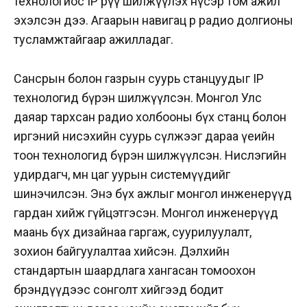
технологиос IP рүү шилжүүлэх нүсэр том ажил
эхэлсэн дээ. Агаарын навигац өөрөө радио долгионы
тусламжтайгаар ажилладаг.
Сансрын болон газрын суурь станцуудыг IP
технологид бүрэн шилжүүлсэн. Монгол Улс
даяар тархсан радио холбооны бүх станц болон
иргэний нисэхийн суурь сүлжээг дараа үеийн
тоон технологид бүрэн шилжүүлсэн. Нислэгийн
удирдагч, мөн цаг уурын системүүдийг
шинэчилсэн. Энэ бүх ажлыг монгол инженерүүд
гардан хийж гүйцэтгэсэн. Монгол инженерүүд
маань бүх дизайнаа гаргаж, суурилуулалт,
зохион байгуулалтаа хийсэн. Дэлхийн
стандартын шаардлага хангасан томоохон
брэндүүдээс сонголт хийгээд бодит