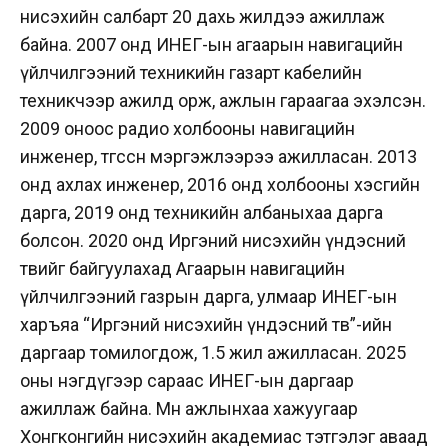
нисэхийн салбарт 20 дахь жилдээ ажиллаж
байна. 2007 онд ИНЕГ-ын агаарын навигацийн
үйлчилгээний техникийн газарт кабелийн
техникчээр ажилд орж, ажлын гараагаа эхэлсэн.
2009 оноос радио холбооны навигацийн
инженер, төгссөн мэргэжлээрээ ажилласан. 2013
онд ахлах инженер, 2016 онд холбооны хэсгийн
дарга, 2019 онд техникийн албаныхаа дарга
болсон. 2020 онд Иргэний нисэхийн үндэсний
төвийг байгуулахад Агаарын навигацийн
үйлчилгээний газрын дарга, улмаар ИНЕГ-ын
харъяа “Иргэний нисэхийн үндэсний төв”-ийн
даргаар томилогдож, 1.5 жил ажилласан. 2025
оны нэгдүгээр сараас ИНЕГ-ын даргаар
ажиллаж байна. Мөн ажлынхаа хажуугаар
Хонгконгийн нисэхийн академиас тэтгэлэг аваад