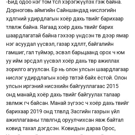
-Бид одоо нэг том төсөл хэрэгжүүлэх гэж байна.
Дорноговь аймгийн Сайншандад нислэгийн
хөдөлгөөний удирдлагын хоёр дахь төвийг барихаар
төлөвлөж байна. Яагаад хоёр дахь төвийг барих
шаардлагатай байна гэхээр үндсэн төв дээр ямар
нэг асуудал үүсвэл, газар хөдлөлт, байгалийн
гамшиг, гал түймэр, эсвэл барьцаанд орох ч юм
уу ийм эрсдэл үүсвэл хоёр дахь төвөөрөө ажиллах
зорилго агуулсан. Ер нь олон улсын шаардлагаар
нислэг удирдлагын хоёр төвтэй байх ёстой. Олон
улсын иргэний нисэхийн байгууллагаас 2015
онд манайд хоёр дахь төвийг байгуулах талаар
зөвлөмж өгч байсан. Манай зүгээс ч хоёр дахь төвийг
барихаар 2019 онд төлөвлөөд Засгийн газрын үйл
ажиллагааны төлөвлөгөөнд оруулчихсан явж байтал
ковид тахал дэгдсэн. Ковидын дараа Орос,