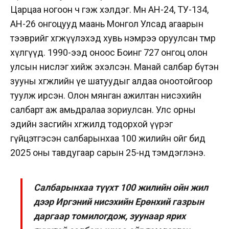
Царцаа ногоон ч гэж хэлдэг. Мөн АН-24, ТУ-134,
АН-26 онгоцууд маань Монгол Улсад агаарын
тээврийг хөгжүүлэхэд хувь нэмрээ оруулсан төмөр
хүлгүүд. 1990-ээд оноос Боинг 727 онгоц олон
улсын нислэг хийж эхэлсэн. Манай салбар бүтэн
зууны хөгжлийн үе шатуудыг алдаа оноотойгоор
туулж ирсэн. Олон мянган ажилтан нисэхийн
салбарт аж амьдралаа зориулсан. Улс орны
эдийн засгийн хөгжилд тодорхой үүрэг
гүйцэтгэсэн салбарынхаа 100 жилийн ойг бид
2025 оны тавдугаар сарын 25-нд тэмдэглэнэ.
Салбарынхаа түүхт 100 жилийн ойн жил
дээр Иргэний нисэхийн Ерөнхий газрын
даргаар томилогдож, зуунаар ярих