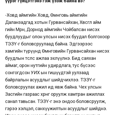
үүрэг гүйцэтгэнэ гэж үзэж байна вэ?
-Ховд аймгийн Ховд, Өмнөговь аймгийн
Даланзадгад хотын Гурвансайхан, Хөвсгөл айм
гийн Мөрөн, Дорнод аймгийн Чойбалсан нисэх
буудлуудыг олон улсын нисэх буудал болгохоор
ТЭЗҮ-г боловсруулаад байна. Эдгээрээс
хамгийн түрүүнд Өмнөговийн Гурвансайхан нисэх
буудлын төслөөс ажлаа эхлүүлнэ. Бид саяхан
аймаг, орон нутгийн удирдлага, тус бүсээс
сонгогдсон УИХ ын гишүүдтэй уулзаад
байрлалын асуудлыг шийдчихлээ. ТЭЗҮ-г
боловсруулах ажил ид явж байна. Чех улсын
Засгийн газраас хөрөнгө оруулж хамтран ажиллах
санал тавьсан. ТЭЗҮ-г энэ ондоо боловсруулж,
гэрээ хэлцэл, санхүүжилтын асуудлыг шийднэ.