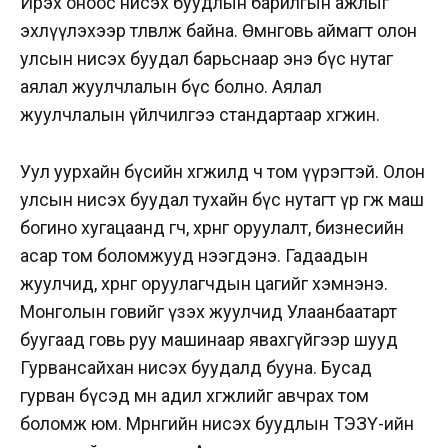
Ирэх оноос нисэх буудлын барилгын ажлыг
эхлүүлэхээр төлөвлөж байна. Өмнөговь аймагт олон
улсын нисэх буудал барьснаар энэ бүс нутаг
аялал жуулчлалын бүс болно. Аялал
жуулчлалын үйлчилгээ стандартаар хөгжинө.
Уул уурхайн бүсийн хөгжилд ч том үүрэгтэй. Олон
улсын нисэх буудал тухайн бүс нутагт үр өгөөжөө маш
богино хугацаанд өгч, хөрөнгө оруулалт, бизнесийн
асар том боломжууд нээгдэнэ. Гадаадын
жуулчид, хөрөнгө оруулагчдын цагийг хэмнэнэ.
Монголын говийг үзэх жуулчид Улаанбаатарт
буугаад говь руу машинаар явахгүйгээр шууд
Гурвансайхан нисэх буудалд бууна. Бусад
гурван бүсэд мөн адил хөгжлийг авчрах том
боломж юм. Мөрөнгийн нисэх буудлын ТЭЗҮ-ийн