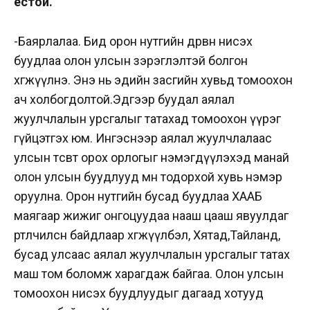
ёстой.
-Баярлалаа. Бид орон нутгийн дөрвөн нисэх
буудлаа олон улсын зэрэглэлтэй болгон
хөгжүүлнэ. Энэ нь эдийн засгийн хувьд томоохон
ач холбогдолтой.Эдгээр буудал аялал
жуулчлалын урсгалыг татахад томоохон үүрэг
гүйцэтгэх юм. Ингэснээр аялал жуулчлалаас
улсын төсөвт орох орлогыг нэмэгдүүлэхэд манай
олон улсын буудлууд мөн тодорхой хувь нэмэр
оруулна. Орон нутгийн бусад буудлаа ХААБ
маягаар жижиг онгоцуудаа нааш цааш явуулдаг
өртөөлчилсөн байдлаар хөгжүүлбэл, Хятад,Тайланд,
бусад улсаас аялал жуулчлалын урсгалыг татах
маш том боломж харагдаж байгаа. Олон улсын
томоохон нисэх буудлуудыг дагаад хотууд