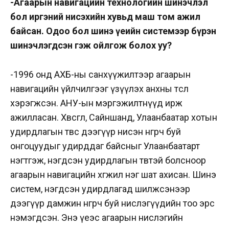
-Агаарын навигацийн технологийн шинэчлэл
бол иргэний нисэхийн хувьд маш том ажил
байсан. Одоо бол шинэ үеийн системээр бүрэн
шинэчлэгдсэн гэж ойлгож болох уу?
-1996 онд АХБ-ны санхүүжилтээр агаарын
навигацийн үйлчилгээг үзүүлэх анхны төсөл
хэрэгжсэн. АНУ-ын мэргэжилтнүүд ирж
ажилласан. Хөвсгөл, Сайншанд, Улаанбаатар хотын
удирдлагын төвөөс дээгүүр нисэн өнгөрч буй
онгоцуудыг удирддаг байсныг Улаанбаатарт
нэгтгэж, нэгдсэн удирдлагын төвтэй болсноор
агаарын навигацийн хөгжил нэг шат ахисан. Шинэ
систем, нэгдсэн удирдлагад шилжсэнээр
дээгүүр дамжин өнгөрч буй нислэгүүдийн тоо эрс
нэмэгдсэн. Энэ үеэс агаарын нислэгийн