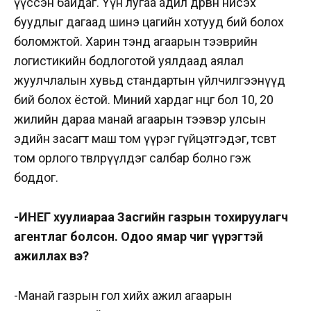
үүссэн байдаг. Үүн лугаа адил дөрвөн нисэх
буудлыг дагаад шинэ цагийн хотууд бий болох
боломжтой. Харин тэнд агаарын тээврийн
логистикийн бодлоготой уялдаад аялал
жуулчлалын хувьд стандартын үйлчилгээнүүд
бий болох ёстой. Миний хардаг өнцөг бол 10, 20
жилийн дараа манай агаарын тээвэр улсын
эдийн засагт маш том үүрэг гүйцэтгэдэг, төсөвт
том орлого төвлөрүүлдэг салбар болно гэж
боддог.
-ИНЕГ хуулиараа Засгийн газрын тохируулагч
агентлаг болсон. Одоо ямар чиг үүрэгтэй
ажиллах вэ?
-Манай газрын гол хийх ажил агаарын