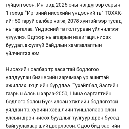
гүйцэтгэсэн. Ингээд 2025 оны нэгдүгээр сарын
1 гэхэд “Иргэний нисэхийн үндэсний төв” ТӨХХК-
ийг 50 гаруй салбар нэгж, 2078 хүнтэйгээр тусад
нь гаргалаа. Үндэсний төв гол гурван үйлчилгээг
үзүүлнэ. Эдгээр нь агаарын навигаци, нисэх
буудал, аюулгүй байдлын хамгаалалтын
үйлчилгээ юм.
Нисэхийн салбар төр засагтай бодлогоо
уялдуулан бизнесийн зарчмаар үр ашигтай
ажиллах нөхцөл ийн бүрдлээ. Тухайлбал, Засгийн
газрын Алсын хараа-2050, Шинэ сэргэлтийн
бодлого болон Бүсчилсэн хөгжлийн бодлоготой
уялдан төр, хувийн хэвшлийн түншлэлээр олон
улсын дөрвөн нисэх буудлыг тулгуур дөрвөн бүсэд
байгуулахаар шийдвэрлэсэн. Одоо бид засгийн