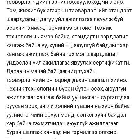
тээвэрлэгчдийг гэрчилгээжүүлэхэд чиглэнэ.
Том, жижиг бүх агаарын тээвэрлэгчийг стандарт
шаардлагын дагуу үйл ажиллагаа явуулж буй
эсэхийг хянаж, гэрчилгээ олгоно. Техник
технологи нь ямар байна, стандарт шаардлагыг
хангаж байна уу, хүний нөөц, аюулгүй байдлыг хэр
хангаж ажиллаж байна гэх мэт шаардлагыг
үндэслэн үйл ажиллагаа явуулах сертификат өгнө.
Дараа нь манай байцаагчид тухайн
тээвэрлэгчийн онгоцонд дахин шалгалт хийнэ.
Техник технологийн бүрэн бүтэн эсэх, аюулгүй
ажиллагааг хангаж байна уу, нисгэгч сургалтдаа
суусан эсэх, англи хэлний түвшин нь хүрч байна
уу, нисгэгчийн эрүүл мэнд, сэтгэл зүйн байдал
хэр байна гэхмэтчилэн аюулгүй ажиллагааг
бүрэн шалгаж хянаад мөн гэрчилгээ олгоно.