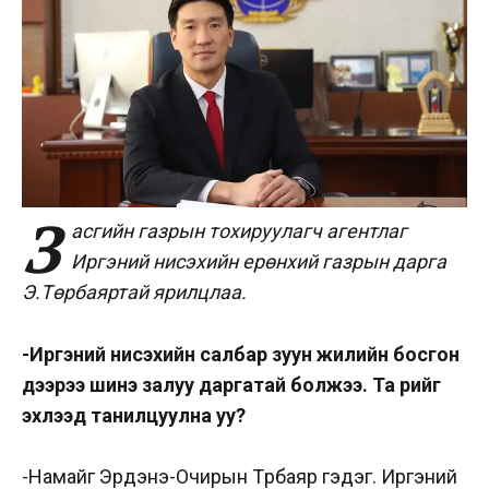
З
асгийн газрын тохируулагч агентлаг
Иргэний нисэхийн ерөнхий газрын дарга
Э.Төрбаяртай ярилцлаа.
-Иргэний нисэхийн салбар зуун жилийн босгон
дээрээ шинэ залуу даргатай болжээ. Та өөрийгөө
эхлээд танилцуулна уу?
-Намайг Эрдэнэ-Очирын Төрбаяр гэдэг. Иргэний