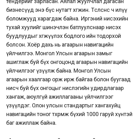
тендерийг зарласан. Аялал жуулчлал дагасан
бизнесүүд энэ бүс нутагт хөгжинө. Төсөөлснөөс ч илүү
боломжууд харагдаж байна. Иргэний нисэхийн
тухай хуулийг шинэчлэн батлуулснаар нисэх
буудлуудыг хөгжүүлэх бодлого ийн тодорхой
болсон. Хоёр дахь нь агаарын навигацийн
үйлчилгээ. Монгол Улсын агаарын замыг
ашиглаж буй бүх онгоцонд агаарын навигацийн
үйлчилгээг үзүүлж байна. Монгол Улсын
агаарын хаалгаар орж ирж байгаа болон буугаад
нисч буй бүх онгоцыг нислэгийн удирдлагаар
хангаж, аюулгүй ажиллагааны үйлчилгээг
үзүүлдэг. Олон улсын стандартыг хангахуйц
навигацийн тоног төхөөрөмж бүхий 1000 гаруй хүнтэй
баг ажиллаж байна.