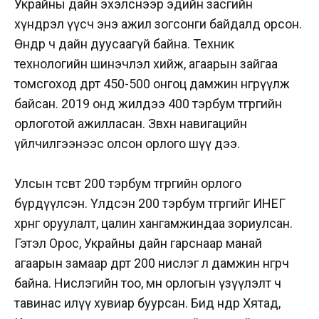
Украйны дайн эхэлснээр эдийн засгийн
хүндрэл үүсч энэ ажил зогсонги байдалд орсон.
Өнөөдөр ч дайн дуусаагүй байна. Техник
технологийн шинэчлэл хийж, агаарын зайгаа
томсгоход өдөртөө 450-500 онгоц дамжин өнгөрүүлж
байсан. 2019 онд жилдээ 400 тэрбум төгрөгийн
орлоготой ажилласан. Зөвхөн навигацийн
үйлчилгээнээс олсон орлого шүү дээ.
Улсын төсөвт 200 тэрбум төгрөгийн орлого
бүрдүүлсэн. Үлдсэн 200 тэрбум төгрөгийг ИНЕГ
хөрөнгө оруулалт, цалин хангамжиндаа зориулсан.
Гэтэл Орос, Украйны дайн гарснаар манай
агаарын замаар өдөртөө 200 нислэг л дамжин өнгөрч
байна. Нислэгийн тоо, мөн орлогын үзүүлэлт ч
тавинас илүү хувиар буурсан. Бид өнөөдөр Хятад,