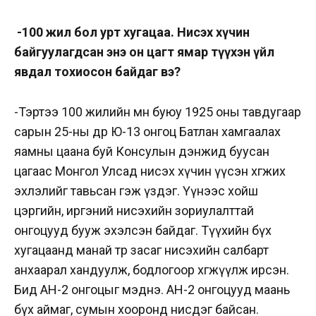
-100 жил бол урт хугацаа. Нисэх хүчин
байгуулагдсан энэ он цагт ямар түүхэн үйл
явдал тохиосон байдаг вэ?
-Тэртээ 100 жилийн өмнө буюу 1925 оны тавдугаар
сарын 25-ны өдөр Ю-13 онгоц Батлан хамгаалах
яамны цаана буй Консулын дэнжид буусан
цагаас Монгол Улсад нисэх хүчин үүсэн хөгжих
эхлэлийг тавьсан гэж үздэг. Үүнээс хойш
цэргийн, иргэний нисэхийн зориулалттай
онгоцууд бууж эхэлсэн байдаг. Түүхийн бүх
хугацаанд манай төр засаг нисэхийн салбарт
анхаарал хандуулж, бодлогоор хөгжүүлж ирсэн.
Бид АН-2 онгоцыг мэднэ. АН-2 онгоцууд маань
бүх аймаг, сумын хооронд нисдэг байсан.