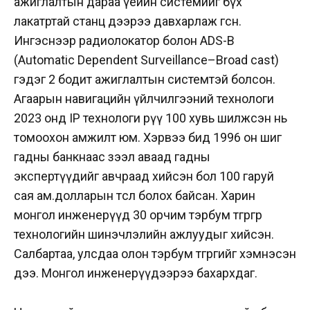
ажиглалтын дараа үеийн системийг бүх
лакатртай станц дээрээ давхарлаж өгсөн.
Ингэснээр радиолокатор болон ADS-B
(Automatic Dependent Surveillance–Broad cast)
гэдэг 2 бодит ажиглалтын системтэй болсон.
Агаарын навигацийн үйлчилгээний технологи
2023 онд IP технологи рүү 100 хувь шилжсэн нь
томоохон амжилт юм. Хэрвээ бид 1996 он шиг
гадны банкнаас зээл аваад гадны
экспертүүдийг авчраад хийсэн бол 100 гаруй
сая ам.долларын төсөл болох байсан. Харин
монгол инженерүүд 30 орчим тэрбум төгрөгөөр
технологийн шинэчлэлийн ажлуудыг хийсэн.
Салбартаа, улсдаа олон тэрбум төгрөгийг хэмнэсэн
дээ. Монгол инженерүүдээрээ бахархдаг.