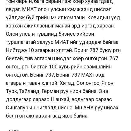
том оврын, бага оврын гэж хоёр хуваагдаад
явдаг. МИАТ олон улсын хэмжээнд нислэг
үйлдэж буй төрийн өмчит компани. Ковидын үед
хэрхэн ажилласныг манай ард иргэд харсан.
Олон улсын түвшинд бизнес хийсэн
туршлагатай залуус МИАТ ийг удирдаж байгаа.
Нийтдээ 10 агаарын хөлөгтэй. Боинг 787 буюу өргөн
биетэй, тив алгасан нисдэг хоёр онгоцтой. 767
онгоц, өргөн биетэй 100 хувь өөрийн эзэмшлийн
онгоцтой. Боинг 737, Боинг 737 MAX гээд
агаарын таван хөлөгтэй. Хятад, Солонгос, Япон,
Турк, Тайланд, Герман руу нисч байна. Энэ
долдугаар сараас Шанхай, есдүгээр сараас
Сингапурын чиглэлд ниснэ. Мөн АНУ руу нисэх
бэлтгэл ажлаа хангаад явж байна.