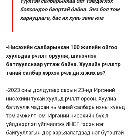
түүхтэй салбарынхаа ойг тэмдэглэх
болсондоо баяртай байна. Энэ бол том
хариуцлага, бас их хувь заяа юм
-Нисэхийн салбарынхан 100 жилийн ойгоо
хуульдаа өөрчлөлт оруулж, шинэчлэн
батлуулснаар угтаж байна. Хуулийн өөрчлөлтөөр
танай салбар хэрхэн өөрчлөгдөн хөгжих вэ?
-2023 оны долдугаар сарын 23-нд Иргэний
нисэхийн тухай хуульд өөрчлөлт орсон. Хуулиа
батлуулж чадсан нь манай салбарынхны хувьд
том амжилт юм. Иргэний нисэхийн бүх л
үйлдвэрлэл үйлчилгээ ИНЕГ гэсэн нэг
байгууллагын дор харьяалагдаад нэг бүтэцтэй