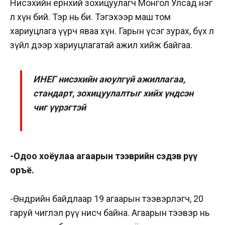
Нисэхийн ерөнхий зохицуулагч Монгол Улсад нэг
л хүн бий. Тэр нь би. Тэгэхээр маш том
хариуцлага үүрч яваа хүн. Гарын үсэг зурах, бүх л
зүйл дээр хариуцлагатай ажил хийж байгаа.
ИНЕГ нисэхийн аюулгүй ажиллагаа,
стандарт, зохицуулалтыг хийх үндсэн
чиг үүрэгтэй
-Одоо хоёулаа агаарын тээврийн сэдэв рүү
оръё.
-Өнөөдрийн байдлаар 19 агаарын тээвэрлэгч, 20
гаруй чиглэл рүү нисч байна. Агаарын тээвэр нь