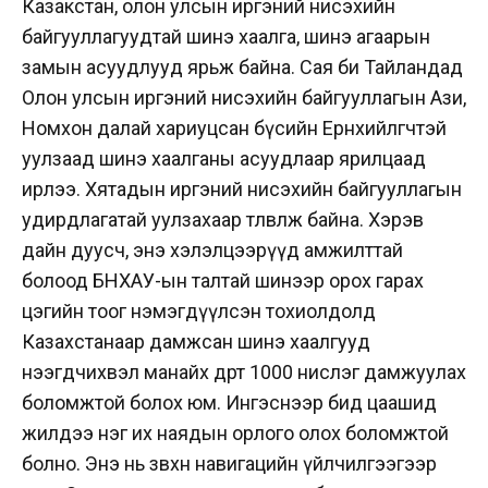
Казакстан, олон улсын иргэний нисэхийн
байгууллагуудтай шинэ хаалга, шинэ агаарын
замын асуудлууд ярьж байна. Сая би Тайландад
Олон улсын иргэний нисэхийн байгууллагын Ази,
Номхон далай хариуцсан бүсийн Ерөнхийлөгчтэй
уулзаад шинэ хаалганы асуудлаар ярилцаад
ирлээ. Хятадын иргэний нисэхийн байгууллагын
удирдлагатай уулзахаар төлөвлөж байна. Хэрэв
дайн дуусч, энэ хэлэлцээрүүд амжилттай
болоод БНХАУ-ын талтай шинээр орох гарах
цэгийн тоог нэмэгдүүлсэн тохиолдолд
Казахстанаар дамжсан шинэ хаалгууд
нээгдчихвэл манайх өдөртөө 1000 нислэг дамжуулах
боломжтой болох юм. Ингэснээр бид цаашид
жилдээ нэг их наядын орлого олох боломжтой
болно. Энэ нь зөвхөн навигацийн үйлчилгээгээр