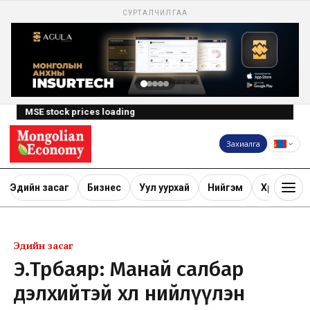
СУРТАЛЧИЛГАА
MSE stock prices loading
Захиалга
Эдийн засаг
Бизнес
Уул уурхай
Нийгэм
Хөрөнгө ору
Эдийн засаг
Э.Төрбаяр: Манай салбар
дэлхийтэй хөл нийлүүлэн