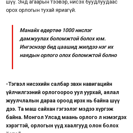
шүү. Энд агаарын тээвэр, нисэх буудлуудаас
орох орлогын тухай яриагүй.
Манайх өдөртөө 1000 нислэг
дамжуулах боломжтой болох юм.
Ингэснээр бид цаашид жилдээ нэг их
наядын орлого олох боломжтой болно
-Тэгвэл нисэхийн салбар зөвхөн навигацийн
үйлчилгээний орлогоороо уул уурхай, аялал
жуулчлалын дараа ороод ирэх нь байна шүү
дээ. Та маш сайхан гэгээлэг мэдээ хүргэж
байна. Монгол Улсад маань орлого л нэмэгдэх
хэрэгтэй, орлогын үүд хаалгууд олон болох