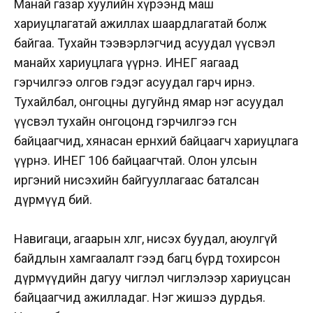
Манай газар хуулийн хүрээнд маш
хариуцлагатай ажиллах шаардлагатай болж
байгаа. Тухайн тээвэрлэгчид асуудал үүсвэл
манайх хариуцлага үүрнэ. ИНЕГ яагаад
гэрчилгээ олгов гэдэг асуудал гарч ирнэ.
Тухайлбал, онгоцны дугуйнд ямар нэг асуудал
үүсвэл тухайн онгоцонд гэрчилгээ өгсөн
байцаагчид, хянасан ерөнхий байцаагч хариуцлага
үүрнэ. ИНЕГ 106 байцаагчтай. Олон улсын
иргэний нисэхийн байгууллагаас баталсан
дүрмүүд бий.
Навигаци, агаарын хөлөг, нисэх буудал, аюулгүй
байдлын хамгаалалт гээд багц бүрд тохирсон
дүрмүүдийн дагуу чиглэл чиглэлээр хариуцсан
байцаагчид ажилладаг. Нэг жишээ дурдья.