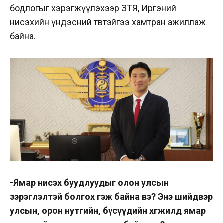
бодлогыг хэрэгжүүлэхээр ЗТЯ, Иргэний
нисэхийн үндэсний төвтэйгээ хамтран ажиллаж
байна.
-Ямар нисэх буудлуудыг олон улсын
зэрэглэлтэй болгох гэж байна вэ? Энэ шийдвэр
улсын, орон нутгийн, бүсүүдийн хөгжилд ямар