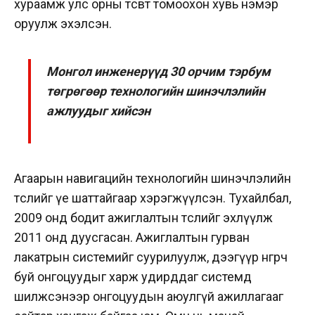
хураамж улс орны төсөвт томоохон хувь нэмэр
оруулж эхэлсэн.
Монгол инженерүүд 30 орчим тэрбум
төгрөгөөр технологийн шинэчлэлийн
ажлуудыг хийсэн
Агаарын навигацийн технологийн шинэчлэлийн
төслийг үе шаттайгаар хэрэгжүүлсэн. Тухайлбал,
2009 онд бодит ажиглалтын төслийг эхлүүлж
2011 онд дуусгасан. Ажиглалтын гурван
лакатрын системийг суурилуулж, дээгүүр өнгөрч
буй онгоцуудыг харж удирддаг системд
шилжсэнээр онгоцуудын аюулгүй ажиллагааг