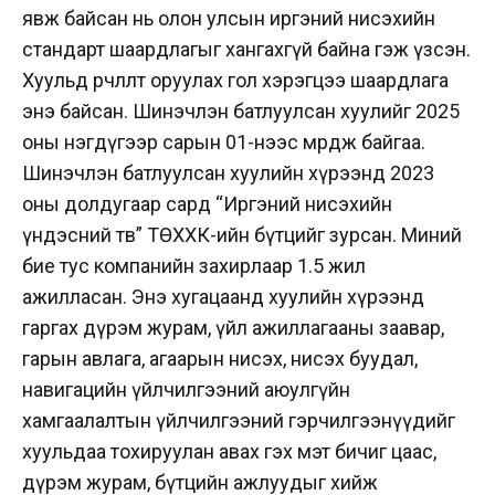
явж байсан нь олон улсын иргэний нисэхийн
стандарт шаардлагыг хангахгүй байна гэж үзсэн.
Хуульд өөрчлөлт оруулах гол хэрэгцээ шаардлага
энэ байсан. Шинэчлэн батлуулсан хуулийг 2025
оны нэгдүгээр сарын 01-нээс мөрдөж байгаа.
Шинэчлэн батлуулсан хуулийн хүрээнд 2023
оны долдугаар сард “Иргэний нисэхийн
үндэсний төв” ТӨХХК-ийн бүтцийг зурсан. Миний
бие тус компанийн захирлаар 1.5 жил
ажилласан. Энэ хугацаанд хуулийн хүрээнд
гаргах дүрэм журам, үйл ажиллагааны заавар,
гарын авлага, агаарын нисэх, нисэх буудал,
навигацийн үйлчилгээний аюулгүйн
хамгаалалтын үйлчилгээний гэрчилгээнүүдийг
хуульдаа тохируулан авах гэх мэт бичиг цаас,
дүрэм журам, бүтцийн ажлуудыг хийж