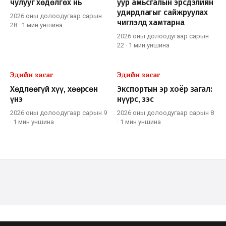
чулууг хөдөлгөх нь
уур амьсгалын эрсдэлийн
удирдлагыг сайжруулах
2026 оны долоодугаар сарын
чиглэлд хамтарна
28
·
1 мин
уншина
2026 оны долоодугаар сарын
22
·
1 мин
уншина
Эдийн засаг
Эдийн засаг
Хөдлөөгүй хүү, хөөрсөн
Экспортын эр хоёр загал:
үнэ
нүүрс, зэс
2026 оны долоодугаар сарын 9
2026 оны долоодугаар сарын 8
·
1 мин
уншина
·
1 мин
уншина