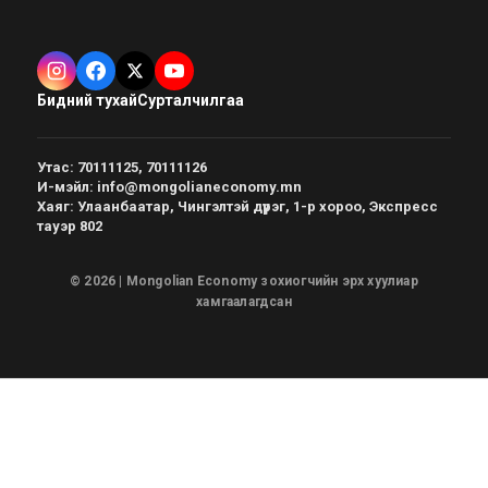
Бидний тухай
Сурталчилгаа
Утас
:
70111125, 70111126
И-мэйл
:
info@mongolianeconomy.mn
Хаяг
:
Улаанбаатар, Чингэлтэй дүүрэг, 1-р хороо, Экспресс
тауэр 802
© 2026 | Mongolian Economy зохиогчийн эрх хуулиар
хамгаалагдсан