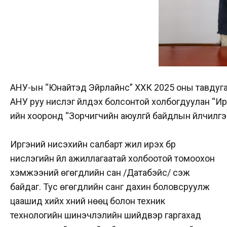
АНУ-ын “Юнайтэд Эйрлайнс” ХХК 2025 оны тавдуга
АНУ руу нислэг үйлдэх болсонтой холбогдуулан “И
ийн хооронд “Зорчигчийн аюулгүй байдлын үйлчилгээ 
Иргэний нисэхийн салбарт жил ирэх бүр
нислэгийн үйл ажиллагаатай холбоотой томоохон
хэмжээний өгөгдлийн сан /Датабэйс/ үүсэж
байдаг. Тус өгөгдлийн санг дахин боловсруулж
цаашид хийх хүний нөөц болон техник
технологийн шинэчлэлийн шийдвэр гаргахад