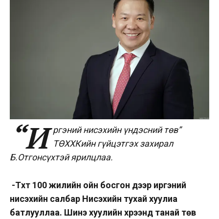
“И
ргэний нисэхийн үндэсний төв”
ТӨХХКийн гүйцэтгэх захирал
Б.Отгонсүхтэй ярилцлаа.
-Түүхт 100 жилийн ойн босгон дээр иргэний
нисэхийн салбар Нисэхийн тухай хуулиа
батлууллаа. Шинэ хуулийн хүрээнд танай төв