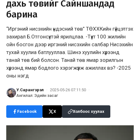
дахь төвийг Сайншандад
барина
“Иргэний нисэхийн үндэсний төв” ТӨХХКийн гүйцэтгэх
захирал Б.Отгонсүхтэй ярилцлаа. -Түүхт 100 жилийн
ойн босгон дээр иргэний нисэхийн салбар Нисэхийн
тухай хуулиа батлууллаа. Шинэ хуулийн хүрээнд
танай төв бий болсон. Танай төв ямар зорилгын
хүрээнд ямар бодлого хэрэгжүүлж ажиллах вэ? -2025
оны нэгд
У.Сарангэрэл
·
2025-05-26 07:11:50
·
Ангилал
:
Эдийн засаг
Facebook
X
Холбоос хуулах