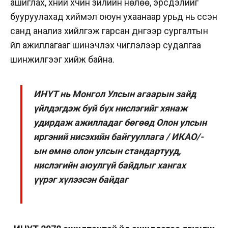
ашиглах, хүний хүчин зүйлийн нөлөө, эрсдэлийг
бууруулахад хиймэл оюун ухаанаар урьд нь үүссэн
санд анализ хийлгэж гарсан дүнгээр сургалтын
үйл ажиллагааг шинэчлэх чиглэлээр судалгаа
шинжилгээг хийж байна.
ИНҮТ нь Монгол Улсын агаарын зайд
үйлдэгдэж буй бүх нислэгийг хянаж
удирдаж ажилладаг бөгөөд Олон улсын
иргэний нисэхийн байгууллага / ИКАО/-
ын өмнө олон улсын стандартууд,
нислэгийн аюулгүй байдлыг хангах
үүрэг хүлээсэн байдаг