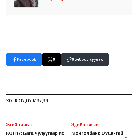
Facebook
X
Холбоос хуулах
ХОЛБОГДОХ МЭДЭЭ
Эдийн засаг
Эдийн засаг
КОП17: Бага чулуугаар их
Монголбанк ОУСК-тай