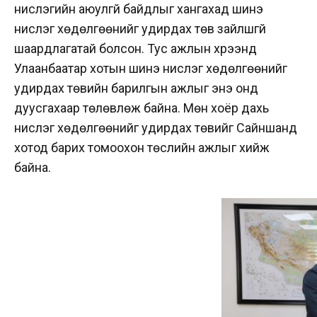
нислэгийн аюулгүй байдлыг хангахад шинэ
нислэг хөдөлгөөнийг удирдах төв зайлшгүй
шаардлагатай болсон. Тус ажлын хүрээнд
Улаанбаатар хотын шинэ нислэг хөдөлгөөнийг
удирдах төвийн барилгын ажлыг энэ онд
дуусгахаар төлөвлөж байна. Мөн хоёр дахь
нислэг хөдөлгөөнийг удирдах төвийг Сайншанд
хотод барих томоохон төслийн ажлыг хийж
байна.