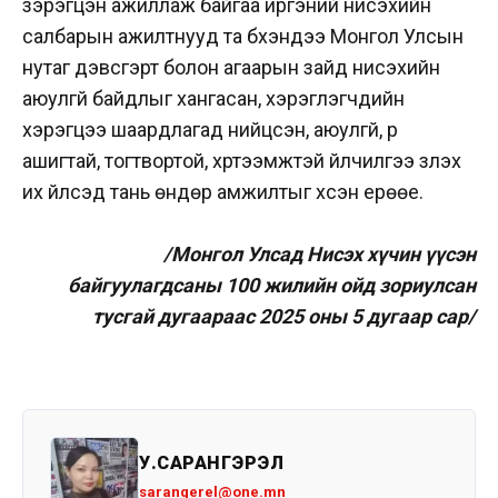
зэрэгцэн ажиллаж байгаа иргэний нисэхийн
салбарын ажилтнууд та бүхэндээ Монгол Улсын
нутаг дэвсгэрт болон агаарын зайд нисэхийн
аюулгүй байдлыг хангасан, хэрэглэгчдийн
хэрэгцээ шаардлагад нийцсэн, аюулгүй, үр
ашигтай, тогтвортой, хүртээмжтэй үйлчилгээ үзүүлэх
их үйлсэд тань өндөр амжилтыг хүсэн ерөөе.
/Монгол Улсад Нисэх хүчин үүсэн
байгуулагдсаны 100 жилийн ойд зориулсан
тусгай дугаараас 2025 оны 5 дугаар сар/
У.САРАНГЭРЭЛ
sarangerel@one.mn