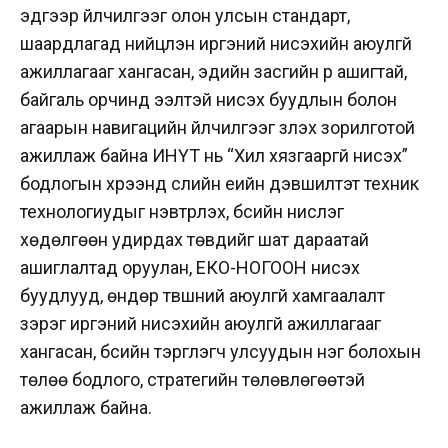
эдгээр үйлчилгээг олон улсын стандарт,
шаардлагад нийцүүлэн иргэний нисэхийн аюулгүй
ажиллагааг хангасан, эдийн засгийн үр ашигтай,
байгаль орчинд ээлтэй нисэх буудлын болон
агаарын навигацийн үйлчилгээг үзүүлэх зорилготой
ажиллаж байна ИНҮТ нь “Хил хязгааргүй нисэх”
бодлогын хүрээнд сүүлийн үеийн дэвшилтэт техник
технологиудыг нэвтрүүлэх, бүсийн нислэг
хөдөлгөөн удирдах төвүүдийг шат дараатай
ашиглалтад оруулан, ЕКО-НОГООН нисэх
буудлууд, өндөр түвшний аюулгүй хамгаалалт
зэрэг иргэний нисэхийн аюулгүй ажиллагааг
хангасан, бүсийн тэргүүлэгч улсуудын нэг болохын
төлөө бодлого, стратегийн төлөвлөгөөтэй
ажиллаж байна.