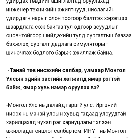
удирдах төвүүдийг ашиглалтад оруулахад
инженер техникийн ажилтнууд, нислэгийн
удирдагч нарыг олон тоогоор бэлтгэх хэрэгцээ
шаардлага үүсэж байгаа тул эдгээр асуудлыг
оновчтойгоор шийдэхийн тулд сургалтын баазаа
бэхжүүлэх, сургалт дадлага симуляторыг
шинэчлэх бодлого барьж ажиллаж байна.
-Танай төв нисэхийн салбар, улмаар Монгол
Улсын эдийн засгийн хөгжилд ямар үүрэгтэй
байж, ямар хувь нэмэр оруулах вэ?
-Монгол Улс нь далайд гарцгүй улс. Иргэний
нисэх нь манай улсын хувьд гадаад улсуудтай
харилцахад чухал үүрэг хариуцлагыг хүлээн
ажилладаг онцлог салбар юм. ИНҮТ нь Монгол