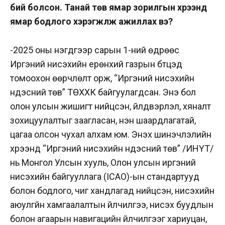
бий болсон. Танай төв ямар зорилгын хүрээнд
ямар бодлого хэрэгжүүлж ажиллах вэ?
-2025 оны нэгдүгээр сарын 1-ний өдрөөс
Иргэний нисэхийн ерөнхий газрын бүтцэд
томоохон өөрчлөлт орж, “Иргэний нисэхийн
үндэсний төв” ТӨХХК байгуулагдсан. Энэ бол
олон улсын жишигт нийцсэн, үйлдвэрлэл, хяналт
зохицуулалтыг заагласан, нэн шаардлагатай,
цагаа олсон чухал алхам юм. Энэхүү шинэчлэлийн
хүрээнд “Иргэний нисэхийн үндэсний төв” /ИНҮТ/
нь Монгол Улсын хууль, Олон улсын иргэний
нисэхийн байгууллага (ICAO)-ын стандартууд
болон бодлого, чиг хандлагад нийцсэн, нисэхийн
аюулгүйн хамгаалалтын үйлчилгээ, нисэх буудлын
болон агаарын навигацийн үйлчилгээг хариуцан,