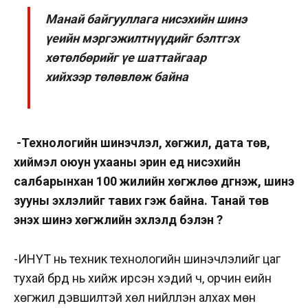
Манай байгууллага нисэхийн шинэ
үеийн мэргэжилтнүүдийг бэлтгэх
хөтөлбөрийг үе шаттайгаар
хийхээр төлөвлөж байна
-Технологийн шинэчлэл, хөгжил, дата төв,
хиймэл оюун ухааны эрин үед нисэхийн
салбарынхан 100 жилийн хөгжлөө дүгнэж, шинэ
зууны эхлэлийг тавих гэж байна. Танай төв
энэхүү шинэ хөгжлийн эхлэлд бэлэн үү?
-ИНҮТ нь техник технологийн шинэчлэлийг цаг
тухай бүрд нь хийж ирсэн хэдий ч, орчин үеийн
хөгжил дэвшилтэй хөл нийлүүлэн алхах мөн