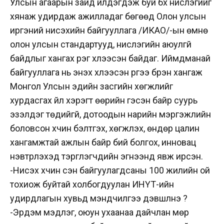
Улсын агаарын зайд үйлдэгдэж буй бүх нислэгийг
хянаж удирдаж ажилладаг бөгөөд Олон улсын
иргэний нисэхийн байгууллага /ИКАО/-ын өмнө
олон улсын стандартууд, нислэгийн аюулгүй
байдлыг хангах үүрэг хүлээсэн байдаг. Иймдманай
байгууллага нь энэхүү хүлээсэн үүргээ бүрэн хангаж
Монгол Улсын эдийн засгийн хөгжлийг
хурдасгах үйл хэрэгт өөрийн гэсэн байр суурь
эзэлдэг төдийгүй, дотоодын нарийн мэргэжлийн
боловсон хүчин бэлтгэх, хөгжүүлэх, өндөр цалин
хангамжтай ажлын байр бий болгох, инновац
нэвтрүүлэхэд тэргүүлэгчдийн эгнээнд явж ирсэн.
-Нисэх хүчин үүсэн байгуулагдсаны 100 жилийн ой
тохиож буйтай холбогдуулан ИНҮТ-ийн
удирдлагын хувьд мэндчилгээ дэвшүүлнэ үү?
-Эрдэм мэдлэг, оюун ухаанаа дайчлан мөр