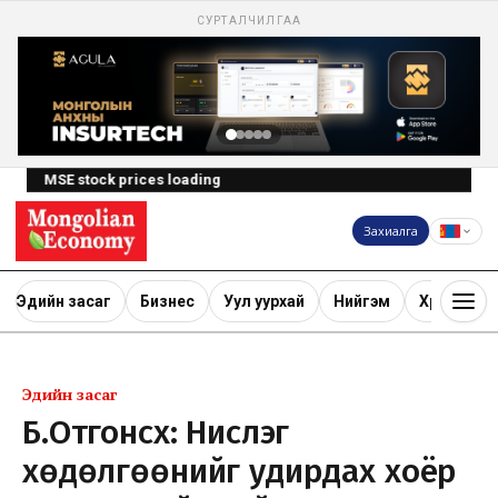
СУРТАЛЧИЛГАА
MSE stock prices loading
Захиалга
Эдийн засаг
Бизнес
Уул уурхай
Нийгэм
Хөрөнгө ору
Эдийн засаг
Б.Отгонсүх: Нислэг
хөдөлгөөнийг удирдах хоёр