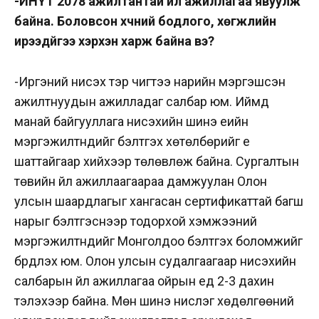
-ИНҮТ 2078 ажилтантай үйл ажиллагаа явуулж
байна. Боловсон хүчний бодлого, хөгжлийн
ирээдүйгээ хэрхэн харж байна вэ?
-Иргэний нисэх тэр чигтээ нарийн мэргэшсэн
ажилтнуудын ажилладаг салбар юм. Иймд
манай байгууллага нисэхийн шинэ үеийн
мэргэжилтнүүдийг бэлтгэх хөтөлбөрийг үе
шаттайгаар хийхээр төлөвлөж байна. Сургалтын
төвийн үйл ажиллаагаараа дамжуулан Олон
улсын шаардлагыг хангасан сертификаттай багш
нарыг бэлтгэснээр тодорхой хэмжээний
мэргэжилтнүүдийг Монголдоо бэлтгэх боломжийг
бүрдүүлэх юм. Олон улсын судалгаагаар нисэхийн
салбарын үйл ажиллагаа ойрын үед 2-3 дахин
тэлэхээр байна. Мөн шинэ нислэг хөдөлгөөний