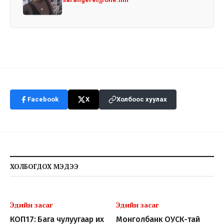
Facebook
X
Холбоос хуулах
ХОЛБОГДОХ МЭДЭЭ
Эдийн засаг
Эдийн засаг
КОП17: Бага чулуугаар их
Монголбанк ОУСК-тай