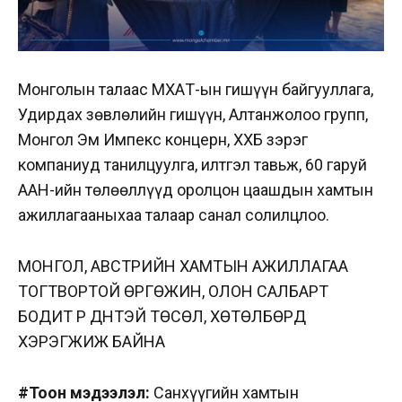
Монголын талаас МҮХАҮТ-ын гишүүн байгууллага,
Удирдах зөвлөлийн гишүүн, Алтанжолоо групп,
Монгол Эм Импекс концерн, ХХБ зэрэг
компаниуд танилцуулга, илтгэл тавьж, 60 гаруй
ААН-ийн төлөөллүүд оролцон цаашдын хамтын
ажиллагааныхаа талаар санал солилцлоо.
МОНГОЛ, АВСТРИЙН ХАМТЫН АЖИЛЛАГАА
ТОГТВОРТОЙ ӨРГӨЖИН, ОЛОН САЛБАРТ
БОДИТ ҮР ДҮНТЭЙ ТӨСӨЛ, ХӨТӨЛБӨРҮҮД
ХЭРЭГЖИЖ БАЙНА
#Тоон мэдээлэл:
Санхүүгийн хамтын