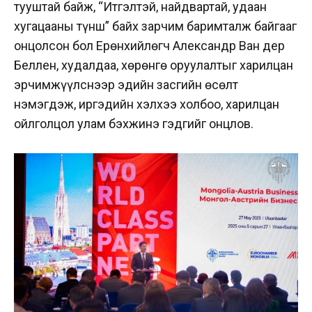
тууштай байж, “Итгэлтэй, найдвартай, удаан
хугацааны түнш” байх зарчим баримталж байгааг
онцолсон бол Ерөнхийлөгч Александр Ван дер
Беллен, худалдаа, хөрөнгө оруулалтыг харилцан
эрчимжүүлснээр эдийн засгийн өсөлт
нэмэгдэж, иргэдийн хэлхээ холбоо, харилцан
ойлголцол улам бэхжинэ гэдгийг онцлов.