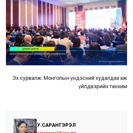
Эх сурвалж: Монголын үндэсний худалдаа аж
үйлдвэрийн танхим
У.САРАНГЭРЭЛ
sarangerel@one.mn