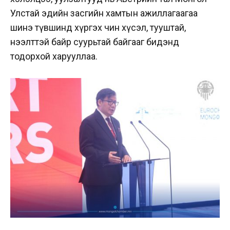
Улстай эдийн засгийн хамтын ажиллагаагаа
шинэ түвшинд хүргэх чин хүсэл, тууштай,
нээлттэй байр суурьтай байгааг бидэнд
тодорхой харууллаа.