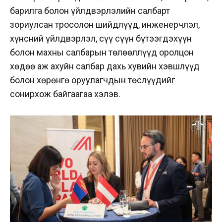
барилга болон үйлдвэрлэлийн салбарт
зориулсан тросолон шийдлүүд, инженерчлэл,
хүнсний үйлдвэрлэл, сүү сүүн бүтээгдэхүүн
болон махны салбарын төлөөллүүд оролцон
хөдөө аж ахуйн салбар дахь хувийн хэвшлүүд
болон хөрөнгө оруулагчдын төслүүдийг
сонирхож байгаагаа хэлэв.