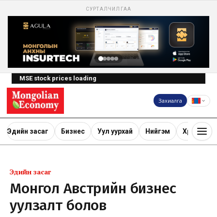
СУРТАЛЧИЛГАА
MSE stock prices loading
Захиалга
Эдийн засаг
Бизнес
Уул уурхай
Нийгэм
Хөрөнгө ору
Эдийн засаг
Монгол Австрийн бизнес
уулзалт болов