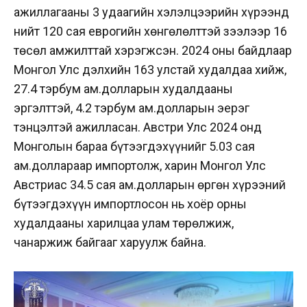
ажиллагааны 3 удаагийн хэлэлцээрийн хүрээнд
нийт 120 сая еврогийн хөнгөлөлттэй зээлээр 16
төсөл амжилттай хэрэгжсэн. 2024 оны байдлаар
Монгол Улс дэлхийн 163 улстай худалдаа хийж,
27.4 тэрбум ам.долларын худалдааны
эргэлттэй, 4.2 тэрбум ам.долларын эерэг
тэнцэлтэй ажилласан. Австри Улс 2024 онд
Монголын бараа бүтээгдэхүүнийг 5.03 сая
ам.доллараар импортолж, харин Монгол Улс
Австриас 34.5 сая ам.долларын өргөн хүрээний
бүтээгдэхүүн импортлосон нь хоёр орны
худалдааны харилцаа улам төрөлжиж,
чанаржиж байгааг харуулж байна.