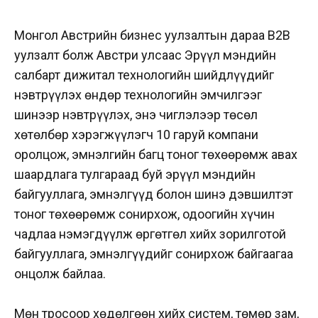
Монгол Австрийн бизнес уулзалтын дараа В2В
уулзалт болж Австри улсаас Эрүүл мэндийн
салбарт дижитал технологийн шийдлүүдийг
нэвтрүүлэх өндөр технологийн эмчилгээг
шинээр нэвтрүүлэх, энэ чиглэлээр төсөл
хөтөлбөр хэрэгжүүлэгч 10 гаруй компани
оролцож, эмнэлгийн багц тоног төхөөрөмж авах
шаардлага тулгараад буй эрүүл мэндийн
байгууллага, эмнэлгүүд болон шинэ дэвшилтэт
тоног төхөөрөмж сонирхож, одоогийн хүчин
чадлаа нэмэгдүүлж өргөтгөл хийх зорилготой
байгууллага, эмнэлгүүдийг сонирхож байгаагаа
онцолж байлаа.
Мөн тросоор хөдөлгөөн хийх систем, төмөр зам,