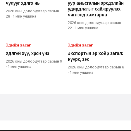
чулууг хөдөлгөх нь
уур амьсгалын эрсдэлийн
удирдлагыг сайжруулах
2026 оны долоодугаар сарын
чиглэлд хамтарна
28
·
1 мин
уншина
2026 оны долоодугаар сарын
22
·
1 мин
уншина
Эдийн засаг
Эдийн засаг
Хөдлөөгүй хүү, хөөрсөн үнэ
Экспортын эр хоёр загал:
нүүрс, зэс
2026 оны долоодугаар сарын 9
·
1 мин
уншина
2026 оны долоодугаар сарын 8
·
1 мин
уншина