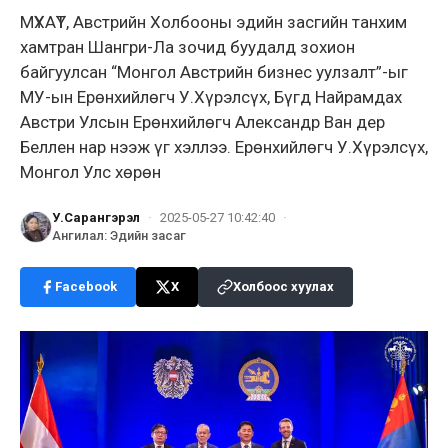
МҮХАҮТ, Австрийн Холбооны эдийн засгийн танхим
хамтран Шангри-Ла зочид буудалд зохион
байгуулсан “Монгол Австрийн бизнес уулзалт”-ыг
МУ-ын Ерөнхийлөгч У.Хүрэлсүх, Бүгд Найрамдах
Австри Улсын Ерөнхийлөгч Александр Ван дер
Беллен нар нээж үг хэллээ. Ерөнхийлөгч У.Хүрэлсүх,
Монгол Улс хөрөн
У.Сарангэрэл
·
2025-05-27 10:42:40
·
Ангилал
:
Эдийн засаг
Facebook
X
Холбоос хуулах