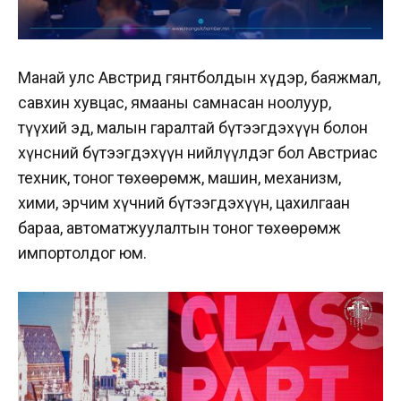
Манай улс Австрид гянтболдын хүдэр, баяжмал,
савхин хувцас, ямааны самнасан ноолуур,
түүхий эд, малын гаралтай бүтээгдэхүүн болон
хүнсний бүтээгдэхүүн нийлүүлдэг бол Австриас
техник, тоног төхөөрөмж, машин, механизм,
хими, эрчим хүчний бүтээгдэхүүн, цахилгаан
бараа, автоматжуулалтын тоног төхөөрөмж
импортолдог юм.