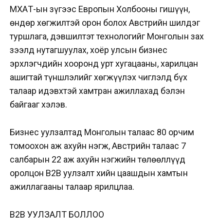
МҮХАҮТ-ын зүгээс Европын Холбооны гишүүн,
өндөр хөгжилтэй орон болох Австрийн шилдэг
туршлага, дэвшилтэт технологийг Монголын зах
зээлд нутагшуулах, хоёр улсын бизнес
эрхлэгчдийн хооронд урт хугацааны, харилцан
ашигтай түншлэлийг хөгжүүлэх чиглэлд бүх
талаар идэвхтэй хамтран ажиллахад бэлэн
байгааг хэлэв.
Бизнес уулзалтад Монголын талаас 80 орчим
томоохон аж ахуйн нэгж, Австрийн талаас 7
салбарын 22 аж ахуйн нэгжийн төлөөллүүд
оролцон В2В уулзалт хийн цаашдын хамтын
ажиллагааны талаар ярилцлаа.
В2В УУЛЗАЛТ БОЛЛОО