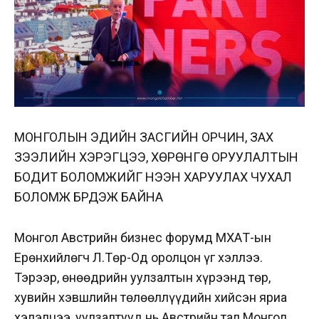
МОНГОЛЫН ЭДИЙН ЗАСГИЙН ОРЧИН, ЗАХ
ЗЭЭЛИЙН ХЭРЭГЦЭЭ, ХӨРӨНГӨ ОРУУЛАЛТЫН
БОДИТ БОЛОМЖИЙГ НЭЭН ХАРУУЛАХ ЧУХАЛ
БОЛОМЖ БҮРДЭЖ БАЙНА
Монгол Австрийн бизнес форумд МҮХАҮТ-ын
Ерөнхийлөгч Л.Төр-Од оролцон үг хэллээ.
Тэрээр, өнөөдрийн уулзалтын хүрээнд төр,
хувийн хэвшлийн төлөөллүүдийн хийсэн яриа
хэлэлцээ, уулзалтууд нь Австрийн тал Монгол