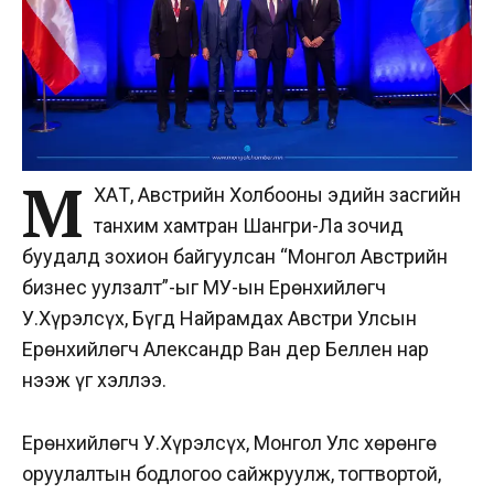
М
ҮХАҮТ, Австрийн Холбооны эдийн засгийн
танхим хамтран Шангри-Ла зочид
буудалд зохион байгуулсан “Монгол Австрийн
бизнес уулзалт”-ыг МУ-ын Ерөнхийлөгч
У.Хүрэлсүх, Бүгд Найрамдах Австри Улсын
Ерөнхийлөгч Александр Ван дер Беллен нар
нээж үг хэллээ.
Ерөнхийлөгч У.Хүрэлсүх, Монгол Улс хөрөнгө
оруулалтын бодлогоо сайжруулж, тогтвортой,