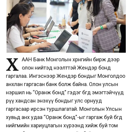
Х
ААН Банк Монголын хөрөнгийн бирж дээр
олон нийтэд нээлттэй Жендэр бонд
гаргалаа. Ингэснээр Жендэр бондыг Монголдоо
анхлан гаргасан банк болж байна. Олон улсын
нэршил нь “Оранж бонд” гэдэг бөгөөд эмэгтэйчүүд
рүү хандсан энэхүү бондыг улс орнууд
гаргасаар ирсэн туршлагатай. Монголын Улсын
хувьд анх удаа “Оранж бонд”-ыг гаргаж буй бөгөөд
нийгмийн хариуцлагын хүрээнд хийж буй том