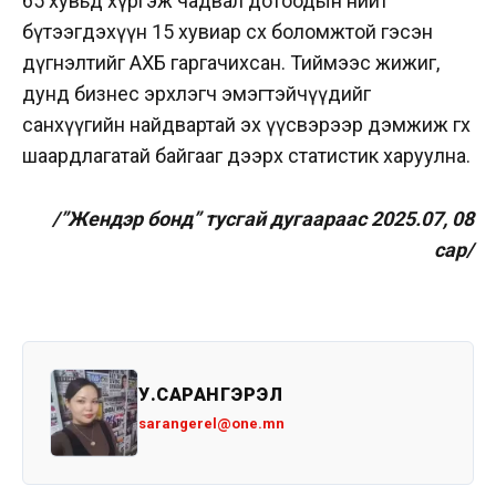
65 хувьд хүргэж чадвал дотоодын нийт
бүтээгдэхүүн 15 хувиар өсөх боломжтой гэсэн
дүгнэлтийг АХБ гаргачихсан. Тиймээс жижиг,
дунд бизнес эрхлэгч эмэгтэйчүүдийг
санхүүгийн найдвартай эх үүсвэрээр дэмжиж өгөх
шаардлагатай байгааг дээрх статистик харуулна.
/”Жендэр бонд” тусгай дугаараас 2025.07, 08
сар/
У.САРАНГЭРЭЛ
sarangerel@one.mn