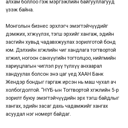
алхам боллоо гэж мэргэжлийн байгууллагууд
үзэж байна.
Монголын бизнес эрхлэгч эмэгтэйчүүдийг
дэмжих, хөгжүүлэх, тэгш эрхийг хангаж, эдийн
засгийн хувьд чадавхжуулах зорилготой бонд
юм. Дэлхийн хөгжлийн чиг хандлага тогтвортой
хөгжил, ногоон санхүүгийн тогтолцоо, нийгмийн
хариуцлагын чиглэл рүү түлхүү анхаарал
хандуулах болсон энэ цаг үед ХААН Банк
Жендэр бондыг гаргаж ирсэн нь маш чухал ач
холбогдолтой. “НҮБ-ын Тогтвортой хөгжлийн 5-р
зорилт буюу эмэгтэйчүүдийн эрх тэгш байдлыг
хангах, эдийн засаг дахь чадамжийг хангах
асуудал нэг номерт байдаг.