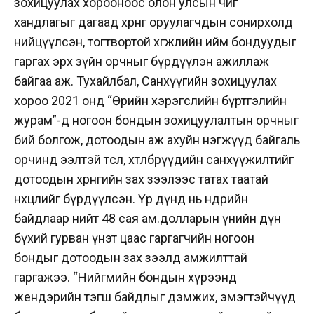
зохицуулах хорооноос олон улсын чиг
хандлагыг дагаад хөрөнгө оруулагчдын сонирхолд
нийцүүлсэн, тогтвортой хөгжлийн ийм бондуудыг
гаргах эрх зүйн орчныг бүрдүүлэн ажиллаж
байгаа аж. Тухайлбал, Санхүүгийн зохицуулах
хороо 2021 онд “Өрийн хэрэгслийн бүртгэлийн
журам”-д ногоон бондын зохицуулалтын орчныг
бий болгож, дотоодын аж ахуйн нэгжүүд байгаль
орчинд ээлтэй төсөл, хөтөлбөрүүдийн санхүүжилтийг
дотоодын хөрөнгийн зах зээлээс татах таатай
нөхцөлийг бүрдүүлсэн. Үр дүнд нь өнөөдрийн
байдлаар нийт 48 сая ам.долларын үнийн дүн
бүхий гурван үнэт цаас гаргагчийн ногоон
бондыг дотоодын зах зээлд амжилттай
гаргажээ. “Нийгмийн бондын хүрээнд
жендэрийн тэгш байдлыг дэмжих, эмэгтэйчүүд