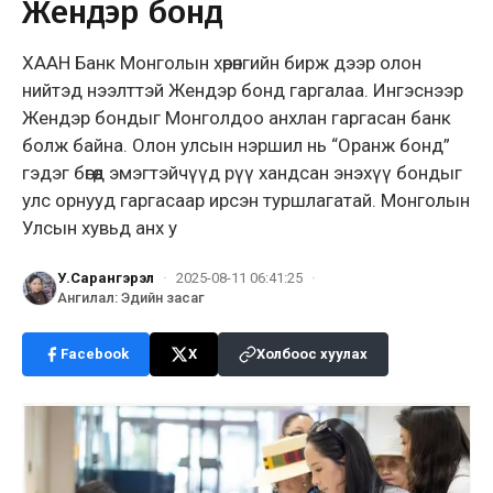
Жендэр бонд
ХААН Банк Монголын хөрөнгийн бирж дээр олон
нийтэд нээлттэй Жендэр бонд гаргалаа. Ингэснээр
Жендэр бондыг Монголдоо анхлан гаргасан банк
болж байна. Олон улсын нэршил нь “Оранж бонд”
гэдэг бөгөөд эмэгтэйчүүд рүү хандсан энэхүү бондыг
улс орнууд гаргасаар ирсэн туршлагатай. Монголын
Улсын хувьд анх у
У.Сарангэрэл
·
2025-08-11 06:41:25
·
Ангилал
:
Эдийн засаг
Facebook
X
Холбоос хуулах