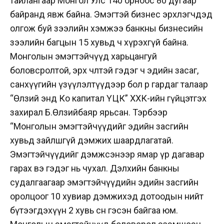
тайлангаар Монгол Улс 140 орноос 80 дугаар
байранд явж байна. Эмэгтэй бизнес эрхлэгчдэд
олгож буй зээлийн хэмжээ банкны бизнесийн
зээлийн багцын 15 хувьд ч хүрэхгүй байна.
Монголын эмэгтэйчүүд харьцангуй
боловсролтой, эрх чөлөөтэй гэдэг ч эдийн засаг,
санхүүгийн үзүүлэлтүүдээр бол өөр гардаг талаар
“Өлзий энд Ко капитал ҮЦК” ХХК-ийн гүйцэтгэх
захирал Б.Өлзийбаяр ярьсан. Тэрбээр
“Монголын эмэгтэйчүүдийг эдийн засгийн
хувьд зайлшгүй дэмжих шаардлагатай.
Эмэгтэйчүүдийг дэмжсэнээр ямар үр дагавар
гарах вэ гэдэг нь чухал. Дэлхийн банкны
судалгаагаар эмэгтэйчүүдийн эдийн засгийн
оролцоог 10 хувиар дэмжихэд дотоодын нийт
бүтээгдэхүүн 2 хувь өснө гэсэн байгаа юм.