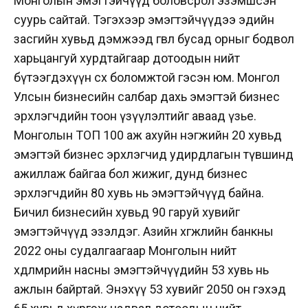
Монголын эмэгтэйчүүд боловсрол эзэмшсэн
суурь сайтай. Тэгэхээр эмэгтэйчүүдээ эдийн
засгийн хувьд дэмжээд өгвөл бусад орныг бодвол
харьцангуй хурдтайгаар дотоодын нийт
бүтээгдэхүүн өсөх боломжтой гэсэн юм. Монгол
Улсын бизнесийн салбар дахь эмэгтэй бизнес
эрхлэгчдийн тоон үзүүлэлтийг аваад үзье.
Монголын ТОП 100 аж ахуйн нэгжийн 20 хувьд
эмэгтэй бизнес эрхлэгчид удирдлагын түвшинд
ажиллаж байгаа бол жижиг, дунд бизнес
эрхлэгчдийн 80 хувь нь эмэгтэйчүүд байна.
Бичил бизнесийн хувьд 90 гаруй хувийг
эмэгтэйчүүд эзэлдэг. Азийн хөгжлийн банкны
2022 оны судалгаагаар Монголын нийт
хөдөлмөрийн насны эмэгтэйчүүдийн 53 хувь нь
ажлын байртай. Энэхүү 53 хувийг 2050 он гэхэд