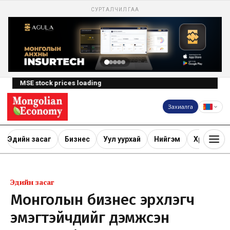
СУРТАЛЧИЛГАА
MSE stock prices loading
Захиалга
Эдийн засаг
Бизнес
Уул уурхай
Нийгэм
Хөрөнгө ору
Эдийн засаг
Монголын бизнес эрхлэгч
эмэгтэйчүүдийг дэмжсэн