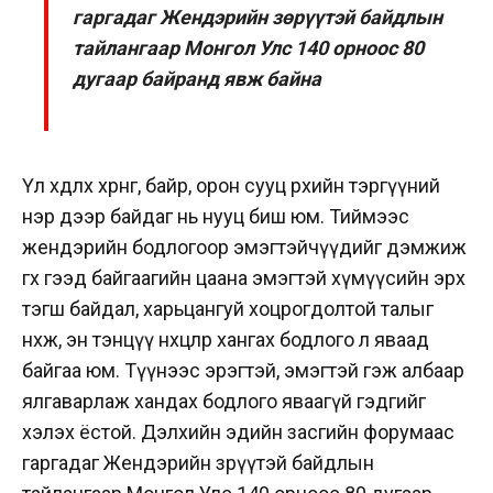
гаргадаг Жендэрийн зөрүүтэй байдлын
тайлангаар Монгол Улс 140 орноос 80
дугаар байранд явж байна
Үл хөдлөх хөрөнгө, байр, орон сууц өрхийн тэргүүний
нэр дээр байдаг нь нууц биш юм. Тиймээс
жендэрийн бодлогоор эмэгтэйчүүдийг дэмжиж
өгөх гээд байгаагийн цаана эмэгтэй хүмүүсийн эрх
тэгш байдал, харьцангуй хоцрогдолтой талыг
нөхөж, эн тэнцүү нөхцөлөөр хангах бодлого л яваад
байгаа юм. Түүнээс эрэгтэй, эмэгтэй гэж албаар
ялгаварлаж хандах бодлого яваагүй гэдгийг
хэлэх ёстой. Дэлхийн эдийн засгийн форумаас
гаргадаг Жендэрийн зөрүүтэй байдлын