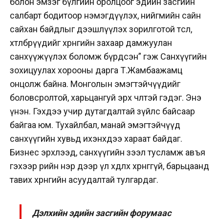
болон эмзэг бүлгийн оролцоог эдийн засгийн
салбарт бодитоор нэмэгдүүлэх, нийгмийн сайн
сайхан байдлыг дээшлүүлэх зорилготой төсөл,
хөтөлбөрүүдийг хөрөнгийн захаар дамжуулан
санхүүжүүлэх боломж бүрдсэн” гэж Санхүүгийн
зохицуулах хорооны дарга Т.Жамбаажамц
онцолж байна. Монголын эмэгтэйчүүдийг
боловсролтой, харьцангуй эрх чөлөөтэй гэдэг. Энэ
үнэн. Гэхдээ учир дутагдалтай зүйлс байсаар
байгаа юм. Тухайлбал, манай эмэгтэйчүүд
санхүүгийн хувьд ихэнхдээ хараат байдаг.
Бизнес эрхлээд, санхүүгийн зээл тусламж авъя
гэхээр өөрийн нэр дээр үл хөдлөх хөрөнгөгүй, барьцаанд
тавих хөрөнгийн асуудалтай тулгардаг.
Дэлхийн эдийн засгийн форумаас