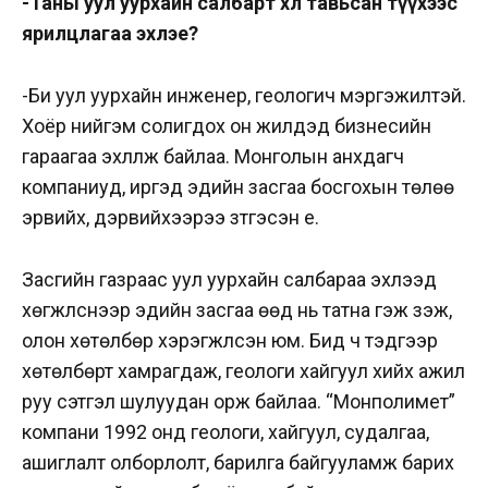
-Таны уул уурхайн салбарт хөл тавьсан түүхээс
ярилцлагаа эхлэе?
-Би уул уурхайн инженер, геологич мэргэжилтэй.
Хоёр нийгэм солигдох он жилүүдэд бизнесийн
гараагаа эхлүүлж байлаа. Монголын анхдагч
компаниуд, иргэд эдийн засгаа босгохын төлөө
эрвийх, дэрвийхээрээ зүтгэсэн үе.
Засгийн газраас уул уурхайн салбараа эхлээд
хөгжүүлснээр эдийн засгаа өөд нь татна гэж үзэж,
олон хөтөлбөр хэрэгжүүлсэн юм. Бид ч тэдгээр
хөтөлбөрт хамрагдаж, геологи хайгуул хийх ажил
руу сэтгэл шулуудан орж байлаа. “Монполимет”
компани 1992 онд геологи, хайгуул, судалгаа,
ашиглалт олборлолт, барилга байгууламж барих