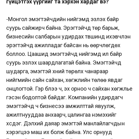
гүйцэтгэх үүргийг та хэрхэн хардаг вэ?
-Монгол эмэгтэйчүүдийн нийгэмд эзлэх байр
суурь сайжирч байна. Эрэгтэйчүүд төр барьж,
бизнесийн салбарын удирдах түвшинд ихэвчлэн
эрэгтэйчүүд ажилладаг байсан нь өөрчлөгдөх
боллоо. Цаашид эмэгтэйчүүд нийгэмд илүү байр
суурь эзлэх шаардлагатай байна. Эмэгтэйчүүд
шударга, эмэгтэй хүний төрөлх чанараар
нийгмийн сайн сайхан, хөгжлийн төлөө явдаг
онцлогтой. Гэр бүлээ ч, эх орноо ч сайхан хөгжүүлье
гэсэн бодолтой байдаг. Компанийн удирдагч
эмэгтэйчүүд ч бизнесээ амжилттай явуулж,
ажилтнууддаа анхаарч, цалингаа нэмэхийг
хүсдэг. Дэлхий даяар эмэгтэй манлайлагчдын
хэрэгцээ маш их болж байна. Улс орнууд