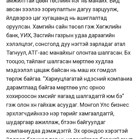
амжилттай цөөн төслийн нэг нь манайх. Бид
авсан зээлээ зориулалтын дагуу зарцуулж,
үйлдвэрээ цаг хугацаанд нь ашиглалтад
оруулсан. Хамгийн сайн төсөл гэж Хөгжлийн
банк, УИХ, Засгийн газрын удаа дараагийн
хэлэлцүүлэг, сонсголд дуу нэгтэй зарладаг атал
Тагнуул, АТГ-аас манайхыг олонтаа шалгасан. Бүх
тооцоо, тайланг шалгасан мөртлөө худлаа
мэдээлэл цацаж байсан нь маш их гомдол
төрүүлж байгаа. “Хариуцлагатай үндэсний компаниа
дарамтлаад байгаа мөртлөө улс орноо
хохироосон хүмүүсийг яагаад шалгадаггүй юм бэ”
гэж олон хүн гайхаж асуудаг. Монгол Улс бизнес
эрхлэгчдийнхээ нэр төрийг хамгаалдаггүй,
шударгаар ажиллаж, бүтээн байгуулдаг
компаниудаа дэмждэггүй. Эх орондоо хэрэгтэй