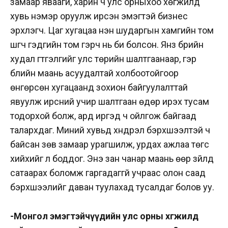
замаар яваагүй, харин ч улс орныхоо хөгжилд
хувь нэмэр оруулж ирсэн эмэгтэй бизнес
эрхлэгч. Цаг хугацаа үнэн шударгын хамгийн том
шүүгч гэдгийн том гэрч нь би болсон. Янз бүрийн
худал гүтгэлгийг улс төрийн шалтгаанаар, гэр
бүлийн маань асуудалтай холбоотойгоор
өнгөрсөн хугацаанд зохион байгуулалттай
явуулж ирсний учир шалтгаан өдөр ирэх тусам
тодорхой болж, ард иргэд ч ойлгож байгаад
талархдаг. Миний хувьд хүндрэл бэрхшээлтэй ч
байсан зөв замаар урагшилж, урдах ажлаа төгс
хийхийг л боддог. Энэ зан чанар маань өөр зүйлд
сатаарах боломж гаргадаггүй учраас олон саад
бэрхшээлийг даван туулахад тусалдаг болов уу.
-Монгол эмэгтэйчүүдийн улс орны хөгжилд