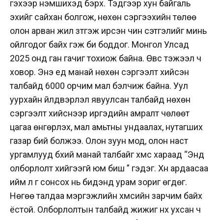
гэхээр үнэмшихэд бэрх. Тэдгээр хун байгаль
эхийг сайхан болгож, нөхөн сэргээхийн төлөө
олон арван жил зүтгэж ирсэн чин сэтгэлийг минь
ойлгодог байх гэж би боддог. Монгол Улсад
2025 онд ган гачиг тохиож байна. Өвс тэжээл ч
ховор. Энэ үед манай нөхөн сэргээлт хийсэн
талбайд 6000 орчим мал бэлчиж байна. Уул
уурхайн үйлдвэрлэл явуулсан талбайд нөхөн
сэргээлт хийснээр иргэдийн амралт чөлөөт
цагаа өнгөрүүлэх, мал амьтны ундаалах, нутагших
газар бий болжээ. Олон зуун мод, олон наст
ургамлууд бүхий манай талбайг хүмүүс хараад “Энд
олборлолт хийгээгүй юм биш үү” гэдэг. Хүн ардаасаа
ийм л үг сонсох нь бидэнд урам зориг өгдөг.
Нөгөө талдаа мэргэжлийн хүмүүсийн зарчим байх
ёстой. Олборлолтын талбайд жижиг нүх ухсан ч