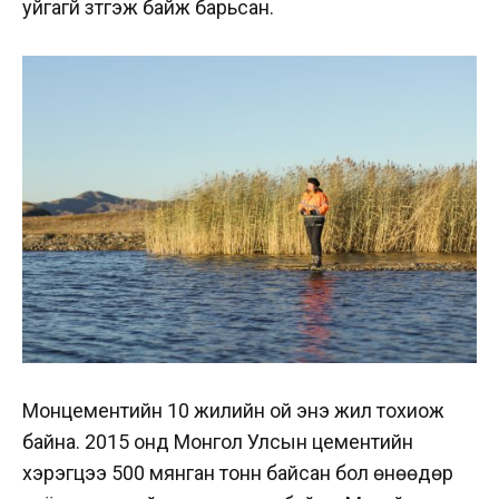
уйгагүй зүтгэж байж барьсан.
Монцементийн 10 жилийн ой энэ жил тохиож
байна. 2015 онд Монгол Улсын цементийн
хэрэгцээ 500 мянган тонн байсан бол өнөөдөр