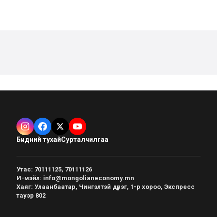
Бидний тухай
Сурталчилгаа
Утас
:
70111125, 70111126
И-мэйл
:
info@mongolianeconomy.mn
Хаяг
:
Улаанбаатар, Чингэлтэй дүүрэг, 1-р хороо, Экспресс
тауэр 802