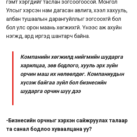
гэмт хэргүүдийг таслан зогсоогоосой. Монгол
Улсыг хэрсэн нам дагасан авлига, хээл хахууль,
албан тушаалын дарангуйллыг зогсоохгүй бол
бол улс орон маань хөгжихгүй. Үүнээс аж ахуйн
нэгжүүд, ард иргэд шантарч байна.
Компанийн хөгжилд нийгмийн шударга
харилцаа, зөв бодлого, хууль эрх зүйн
орчин маш их нөлөөлдөг. Компаниудын
хүсэж байгаа зүйл бол бизнесийн
шударга орчин шүү дээ
-Бизнесийн орчныг хэрхэн сайжруулах талаар
та санал бодлоо хуваалцана уу?