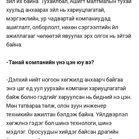
зүйл их байна. Тухайлбал, Ашигт малтмалын тухай
хуульд анхаарах зүйл нь хариуцлагатай,
мэргэжлийн, ур чадвартай компаниудад
ашиглалт, олборлолт, нөхөн сэргээлтийн үйл
ажиллагааг чөлөөтэй явуулах эрх олгох нь зүйтэй
байна.
-Танай компанийн үнэ цэн юу вэ?
-Дэлхий нийт ногоон хөгжилд анхаарч байгаа
энэ цаг үед уул уурхайн компани хариуцлагатай
байж болно гэдгийг харуулсан нь бидний үнэ цэн.
Мөн татвараа төлж, олон зуун инженер
техникийн ажилтан бэлдэж байна. Үйлдвэрлэл
хөгжүүлнэ гэдэг бол шинэ технологи, шинэ
мэдлэг. Оросуудын хийдэг байсан драгийн