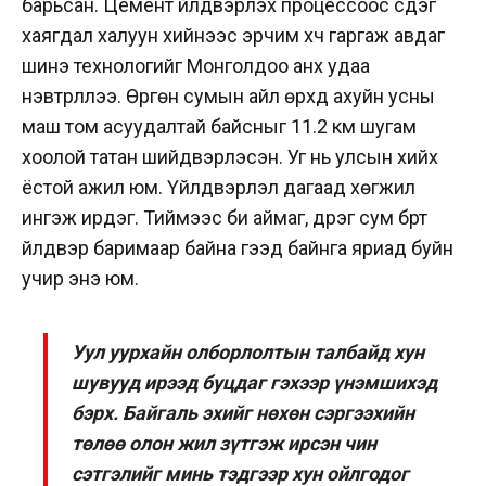
барьсан. Цемент үйлдвэрлэх процессоос үүсдэг
хаягдал халуун хийнээс эрчим хүч гаргаж авдаг
шинэ технологийг Монголдоо анх удаа
нэвтрүүллээ. Өргөн сумын айл өрхүүд ахуйн усны
маш том асуудалтай байсныг 11.2 км шугам
хоолой татан шийдвэрлэсэн. Уг нь улсын хийх
ёстой ажил юм. Үйлдвэрлэл дагаад хөгжил
ингэж ирдэг. Тиймээс би аймаг, дүүрэг сум бүрт
үйлдвэр баримаар байна гээд байнга яриад буйн
учир энэ юм.
Уул уурхайн олборлолтын талбайд хун
шувууд ирээд буцдаг гэхээр үнэмшихэд
бэрх. Байгаль эхийг нөхөн сэргээхийн
төлөө олон жил зүтгэж ирсэн чин
сэтгэлийг минь тэдгээр хун ойлгодог