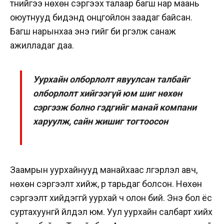
түүнийгээ нөхөн сэргээх талаар багш нар маань
оюутнууд бидэнд онцгойлон заадаг байсан.
Багш нарынхаа энэ үгийг би үргэлж санаж
ажилладаг даа.
Уурхайн олборлолт явуулсан талбайг
олборлолт хийгээгүй юм шиг нөхөн
сэргээж болно гэдгийг манай компани
харуулж, сайн жишиг тогтоосон
Заамрын уурхайнууд манайхаас үлгэрлэл авч,
нөхөн сэргээлт хийж, үр тарьдаг болсон. Нөхөн
сэргээлт хийдэггүй уурхай ч олон бий. Энэ бол ёс
суртахуунгүй үйлдэл юм. Уул уурхайн салбарт хийх