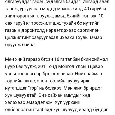
ялгаруулдаг гэсэн судалгаа байдаг. Ингээд үзвэл
тарьж, ургуулсан модод маань жилд 40 гаруй кг
хүчилтөрөгч ялгаруулж, амьд бүхнийг тэтгэж, 10
сая гаруй кг тоосжилт шүүж, тухайн бүс нутгийг
газрын доройтолд нэрвэгдэхээс сэргийлэн
цөлжилтийг сааруулахад ихээхэн хувь нэмэр
оруулж байна.
Мөн хүний гараар бүтсэн 16 га талбай бүхий хиймэл
нуур байгуулж, 2011 онд Монгол Улсын цэвэр
усны тооллогоор бүртгэлд авсан. Нийт найман
төрлийн загас, олон төрлийн шувуу ирж
нутагшдаг “гэр” нь болжээ. Мөн жил бүр ирдэг
хун шувуудтай. Энэ сайхан амьтдыг хүнд
хэлэхээс эмээдэг юм. Уул уурхайн
олборлолтын талбайд хун шувууд ирээд буцдаг