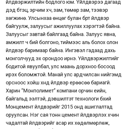
үйлдвэржилтийн бодлого юм. Үйлдвэрээ дагаад
дэд бүтэц, эрчим хүч, зам, төмөр зам, тээвэр
хөгжинө. Улсынхаа өнцөг булан бүрт үйлдвэр
байгуулж, залуусыг ажиллуулах хэрэгтэй байна.
Залуусыг завтай байлгаад байна. Залуус явна,
амжилт ч бий болгоно, тиймээс аль болох олон
үйлдвэр баримаар байна. Ингэвэл гадаад дахь
монголчууд эх орондоо ирнэ. Үйлдвэржилтийг
бодитой явуулбал, улс маань дорхноо босоод
ирэх боломжтой. Манай улс ардчилсан нийгэмд
орсноос хойш хүнд үйлдвэр ерөөсөө бариагүй.
Харин “Монполимет” компани орчин үеийн,
байгальд ээлтэй, дэвшилтэт технологи бүхий
Монцемент үйлдвэрийг 2015 онд ашиглалтад
оруулсан. Нэг сая тонн цемент үйлдвэрлэх хүчин
чадалтай үйлдвэрийг асар их хөдөлмөрлөж,