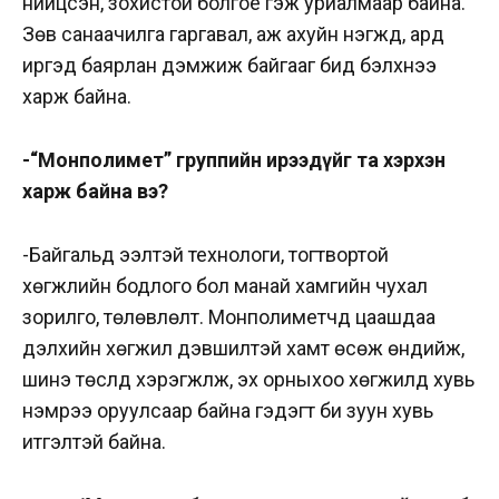
нийцсэн, зохистой болгоё гэж уриалмаар байна.
Зөв санаачилга гаргавал, аж ахуйн нэгжүүд, ард
иргэд баярлан дэмжиж байгааг бид бэлхнээ
харж байна.
-“Монполимет” группийн ирээдүйг та хэрхэн
харж байна вэ?
-Байгальд ээлтэй технологи, тогтвортой
хөгжлийн бодлого бол манай хамгийн чухал
зорилго, төлөвлөлт. Монполиметчүүд цаашдаа
дэлхийн хөгжил дэвшилтэй хамт өсөж өндийж,
шинэ төслүүд хэрэгжүүлж, эх орныхоо хөгжилд хувь
нэмрээ оруулсаар байна гэдэгт би зуун хувь
итгэлтэй байна.