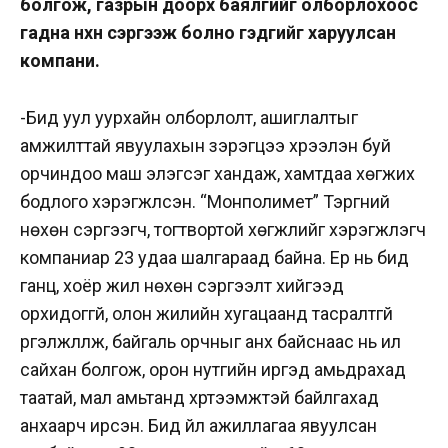
болгож, газрын доорх баялгийг олборлохоос
гадна нөхөн сэргээж болно гэдгийг харуулсан
компани.
-Бид уул уурхайн олборлолт, ашиглалтыг
амжилттай явуулахын зэрэгцээ хүрээлэн буй
орчиндоо маш элэгсэг хандаж, хамтдаа хөгжих
бодлого хэрэгжүүлсэн. “Монполимет” Тэргүүний
нөхөн сэргээгч, тогтвортой хөгжлийг хэрэгжүүлэгч
компаниар 23 удаа шалгараад байна. Ер нь бид
ганц, хоёр жил нөхөн сэргээлт хийгээд
орхидоггүй, олон жилийн хугацаанд тасралтгүй
үргэлжлүүлж, байгаль орчныг анх байснаас нь илүү
сайхан болгож, орон нутгийн иргэд амьдрахад
таатай, мал амьтанд хүртээмжтэй байлгахад
анхаарч ирсэн. Бид үйл ажиллагаа явуулсан