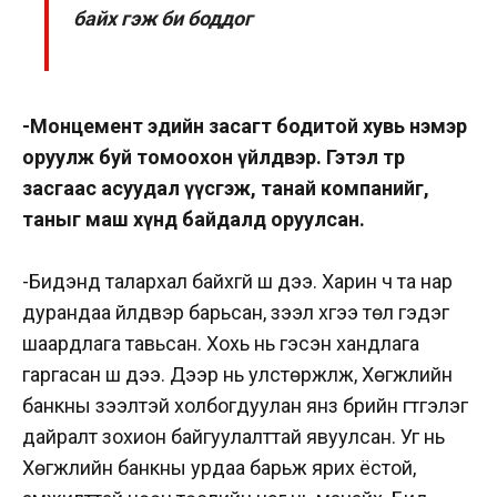
байх гэж би боддог
-Монцемент эдийн засагт бодитой хувь нэмэр
оруулж буй томоохон үйлдвэр. Гэтэл төр
засгаас асуудал үүсгэж, танай компанийг,
таныг маш хүнд байдалд оруулсан.
-Бидэнд талархал байхгүй шүү дээ. Харин ч та нар
дурандаа үйлдвэр барьсан, зээл хүүгээ төл гэдэг
шаардлага тавьсан. Хохь нь гэсэн хандлага
гаргасан шүү дээ. Дээр нь улстөржүүлж, Хөгжлийн
банкны зээлтэй холбогдуулан янз бүрийн гүтгэлэг
дайралт зохион байгуулалттай явуулсан. Уг нь
Хөгжлийн банкны урдаа барьж ярих ёстой,