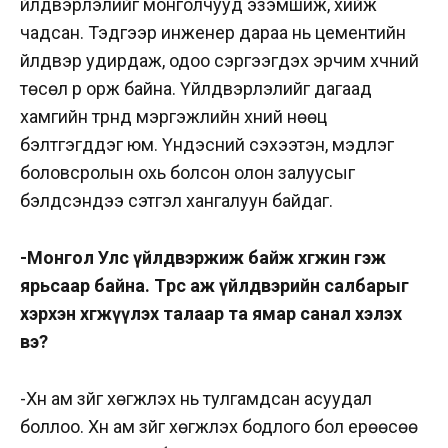
үйлдвэрлэлийг монголчууд эзэмшиж, хийж
чадсан. Тэдгээр инженер дараа нь цементийн
үйлдвэр удирдаж, одоо сэргээгдэх эрчим хүчний
төсөл рүү орж байна. Үйлдвэрлэлийг дагаад
хамгийн түрүүнд мэргэжлийн хүний нөөц
бэлтгэгддэг юм. Үндэсний сэхээтэн, мэдлэг
боловсролын охь болсон олон залуусыг
бэлдсэндээ сэтгэл хангалуун байдаг.
-Монгол Улс үйлдвэржиж байж хөгжинө гэж
ярьсаар байна. Төрөөс аж үйлдвэрийн салбарыг
хэрхэн хөгжүүлэх талаар та ямар санал хэлэх
вэ?
-Хүн ам зүйг хөгжүүлэх нь тулгамдсан асуудал
боллоо. Хүн ам зүйг хөгжүүлэх бодлого бол ерөөсөө