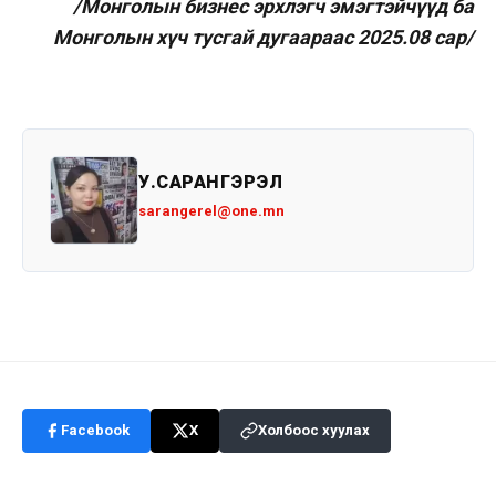
/Монголын бизнес эрхлэгч эмэгтэйчүүд ба
Монголын хүч тусгай дугаараас 2025.08 сар/
У.САРАНГЭРЭЛ
sarangerel@one.mn
Facebook
X
Холбоос хуулах