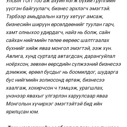
Улсын ТОП 100 аж ахуйн нэгж бүхий группийн
үүсгэн байгуулагч, бизнес эрхлэгч эмэгтэй.
Тэрбээр амьдралын хатуу хөтүүг амсаж,
бизнесийн ширүүн өрсөлдөөнийг туулан гарч,
хамт олныхоо удирдагч, найз нь болж, сайн
сайхан нийгмийн төлөө өөрөөс шалтгаалах
бүхнийг хийж яваа монгол эмэгтэй, ээж хүн.
Авлига, хүнд сурталд автагдсан, дарангуйлал
ноёрхсон, зөвхөн өөрсдийн сүлжээний бизнесээ
дэмжиж, өрөөл бусдыг нь боомилдог, шударга
бус нийгмийн золиосонд өртөж, бизнесээ
хаалгаж, хохирчсон ч тэмцэж, урагшлах,
үнэнээр явахыг үлгэрлэн харуулсаар яваа
Монголын хүчирхэг эмэгтэйтэй бид ийн
ярилцсан юм.