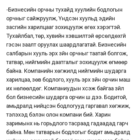
-Бизнесийн орчны тухайд хуулийн бодлогын
орчныг сайжруулж, Үндсэн хуульд эдийн
засгийн харилцааг зохицуулж өгөх хэрэгтэй.
Тухайлбал, төр, хувийн хэвшилтэй өрсөлдөхгүй
гэсэн заалт оруулах шаардлагатай. Бизнесийн
салбарын хууль эрх зүйн орчныг таатай болгож,
татвар, нийгмийн даатгалыг зохицуулж өгмөөр
байна. Компанийн хөгжилд нийгмийн шударга
харилцаа, зөв бодлого, хууль эрх зүйн орчин маш
их нөлөөлдөг. Компаниудын хүсэж байгаа зүйл
бол бизнесийн шударга орчин шүү дээ. Бодитой,
амьдралд нийцсэн бодлогууд гаргавал хөгжиж,
тэлэхэд бэлэн олон компани бий. Харин
заримынх нь горьдлого тасраад гадаадад гарч
байна. Мөн татварын бодлогыг бодит амьдралд