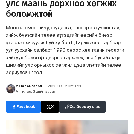
улс маань дорхноо хөгжих
боломжтой
Монгол эмэгтэйчүүд шударга, тэсвэр хатуужилтай,
хийж бүтээхийн төлөө зүтгэдгийг өөрийн биеэр
үлгэрлэн харуулж буй хүн бол Ц.Гарамжав. Тэрбээр
уул уурхайн салбарт 1990 оноос хөл тавин геологи
хайгуул болон үйлдвэрлэл эрхэлж, энэ бүхнийхээ үр
шимийг улс орныхоо хөгжил цэцэглэлтийн төлөө
зориулсан геол
У.Сарангэрэл
·
2025-09-12 02:18:28
·
Ангилал
:
Эдийн засаг
Facebook
X
Холбоос хуулах