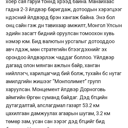
хоёр сая гаруй тоннд хүрээд байна. Манайхаас
гадна 2-3 үйлдвэр баригдаж, дотоодын хэрэгцээг
үндэсний үйлдвэрүүд бүрэн хангаж байна. Энэ бол
онц сайн гэж дүн тавихаар амжилт, Монгол Улсын
эдийн засагт бидний оруулсан томоохон хувь
нэмэр юм. Бид валютын урсгалыг дотооддоо
авч үлдэж, мөн стратегийн бүтээгдэхүүнийг эх
орондоо үйлдвэрлэж чаддаг боллоо. Үйлдвэр
дагаад олон мянган ажлын байр, ханган
нийлүүлэгч, харилцагчид бий болж, тухайн бүс нутаг
амилдгийн жишээг “Монполимет” групп
харуулсан. Монцемент үйлдвэр Дорноговь
аймгийн Өргөн суманд байдаг. Дэд бүтцийн
дутагдалтай, алслагдмал газарт 53.2 км
цахилгаан дамжуулах агаарын шугам, 3.2 км
төмөр зам, усан сан зэрэг дэд бүтцийг бид