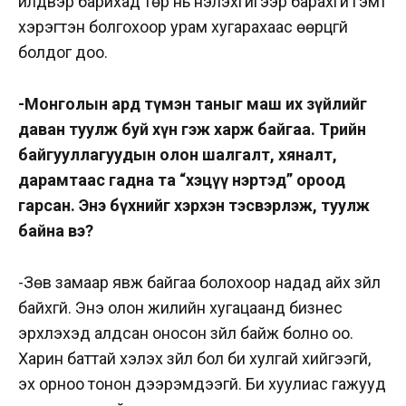
үйлдвэр барихад төр нь үнэлэхгүйгээр барахгүй гэмт
хэрэгтэн болгохоор урам хугарахаас өөрцгүй
болдог доо.
-Монголын ард түмэн таныг маш их зүйлийг
даван туулж буй хүн гэж харж байгаа. Төрийн
байгууллагуудын олон шалгалт, хяналт,
дарамтаас гадна та “хэцүү нэртэд” ороод
гарсан. Энэ бүхнийг хэрхэн тэсвэрлэж, туулж
байна вэ?
-Зөв замаар явж байгаа болохоор надад айх зүйл
байхгүй. Энэ олон жилийн хугацаанд бизнес
эрхлэхэд алдсан оносон зүйл байж болно оо.
Харин баттай хэлэх зүйл бол би хулгай хийгээгүй,
эх орноо тонон дээрэмдээгүй. Би хуулиас гажууд