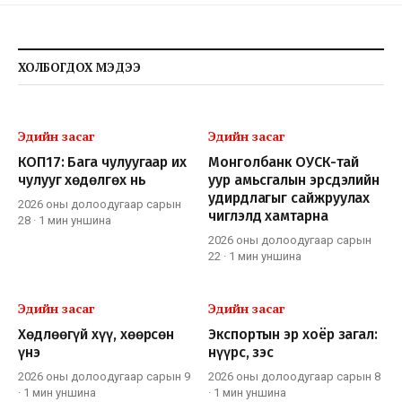
ХОЛБОГДОХ МЭДЭЭ
Эдийн засаг
Эдийн засаг
КОП17: Бага чулуугаар их
Монголбанк ОУСК-тай
чулууг хөдөлгөх нь
уур амьсгалын эрсдэлийн
удирдлагыг сайжруулах
2026 оны долоодугаар сарын
чиглэлд хамтарна
28
·
1 мин
уншина
2026 оны долоодугаар сарын
22
·
1 мин
уншина
Эдийн засаг
Эдийн засаг
Хөдлөөгүй хүү, хөөрсөн
Экспортын эр хоёр загал:
үнэ
нүүрс, зэс
2026 оны долоодугаар сарын 9
2026 оны долоодугаар сарын 8
·
1 мин
уншина
·
1 мин
уншина