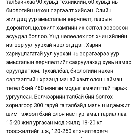
талбайнхаа 90 хувьд техникийн, 60 хувьд нь
биологийн нөхөн сэргээлт хийсэн. Сүүлийн
жилүүдэд уур амьсгалын өөрчлөлт, газрын
доройтол, цөлжилт хамгийн их сэтгэл зовоосон
асуудал боллоо. Үүнд нөлөөлөх гол хүчин зүйлийн
нэгээр уул уурхай нэрлэгддэг. Харин
хариуцлагатай уул уурхай нь эсрэгээрээ уур
амьсгалын өөрчлөлтийг сааруулахад хувь нэмэр
оруулдаг юм. Тухайлбал, биологийн нөхөн
сэргээлтийн хүрээнд манай хамт олон найман
төгөл бүхий 460 мянган модыг амжилттай тарьж
ургуулсан. Бэлчээрийн талбай бий болгох
зорилгоор 300 гаруй га талбайд малын идэмжит
шим тэжээл бүхий олон наст ургамал тариаллаа.
15-20 жил ургасан мод жилд 18-20 кг
тоосжилтийг шүүж, 120-250 кг хүчилтөрөгч