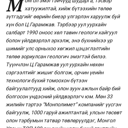
М
онгол эмэгтэйчүүд шударга, тэсвэр
хатуужилтай, хийж бүтээхийн төлөө
зүтгэдгийг өөрийн биеэр үлгэрлэн харуулж буй
хүн бол Ц.Гарамжав. Тэрбээр уул уурхайн
салбарт 1990 оноос хөл тавин геологи хайгуул
болон үйлдвэрлэл эрхэлж, энэ бүхнийхээ үр
шимийг улс орныхоо хөгжил цэцэглэлтийн
төлөө зориулсан геологич эмэгтэй билээ.
Түүнчлэн Ц.Гарамжав уул уурхайн нөхөн
сэргээлтийг жишиг болгож, орчин үеийн
технологи бүхий томоохон бүтээн
байгуулалтууд хийж, олон зуун ажлын байр бий
болгосон үндэсний үйлдвэрлэгч юм. Мөн 33
жилийн тэртээ “Монполимет” компанийг үүсгэн
байгуулж, 1000 гаруй ажилтантай, улсын төсөвт
олон тэрбумын татвар төвлөрүүлдэг, Монгол