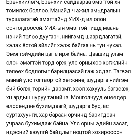
Ерөнхийлөгч, Ерөнхий сайдаараа эмэгтэй хүн
томилох боллоо. Манайд ч ажил амьдралын
туршлагатай эмэгтэйчүүд УИХ-д илүү олон
сонгогдоосой. УИХ-ын эмэгтэй гишүүд маань
үнэний төлөө дуугарч, нийгэмд шаардлагатай,
хэлэх ёстой зүйлийг хэлж байгаа нь тун чухал.
Эмэгтэйчүүдийн цаг үе ирж байна. Цаашид улам
олон эмэгтэй төрд орж, улс орныхоо хөгжлийн
төлөөх бодлогыг барилцаасай гэж хүсдэг. Тэгвэл
манай улс тогтвортой хөгжинө, шударга нийгэм
бий болж, төрийн дарамт, хээл хахууль багасаж,
хүн ардын нуруу тэнийнэ. Монголчууд өнөөдөр
өлссөндөө бухимдаагүй, шударга бус, ёс
суртахуунгүй, хар бараан орчинд баригдсан
учраас бухимдаж байна. Улс орны эдийн засаг,
үндэсний аюулгүй байдлыг ноцтой хохироосон