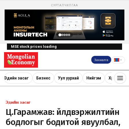
СУРТАЛЧИЛГАА
MSE stock prices loading
Захиалга
Эдийн засаг
Бизнес
Уул уурхай
Нийгэм
Хөрөнгө ору
Эдийн засаг
Ц.Гарамжав: Үйлдвэржилтийн
бодлогыг бодитой явуулбал,