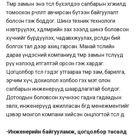
Төмөр замын энэ төсөл бүхэлдээ салбарын хөгжилд
томоохон өөрчлөлт авчирсан бүтээн байгуулалт
болсон гэж боддог. Шинэ техник технологи
нэвтрүүлэх, хөдөлмөрийн зах зээлд шинэ боловсон
хүчнийг бүрдүүлэх, чадавхжуулах, өрсөлдөөн бий
болгох тал дээр ахиц гарсан. Манай төслийн
дараа үндэсний компаниуд төмөр замын төслүүд
рүү нэлээд итгэлтэй орсон гэж хардаг.
Цогцолбор төсөл гэдэг утгаараа төмөр зам, барилга,
эрчим хүч, дохиолол холбоо гэх мэт олон
салбарын инженерүүд шаардлагатай болдог.
Дотоодын боловсон хүчнээс гадна гадаадын
зөвлөх, инженерүүд ажилласан бөгөөд менежментийг
цэвэр монгол компани хийсэн онцлогтой төсөл дөө.
-Инженерийн байгууламж, цогцолбор төсөлд