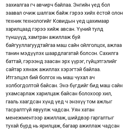
захиалгаа өгч авчирч байлаа. Энгийн үед бол
заавал очиж шалгаж байж гэрээ хийх ёстой олон
техник технологийг Ковидын үед цахимаар
харилцаад гэрээ хийж авсан. Үүний тулд
түншүүд, хамтран ажиллаж буй
байгууллагуудтайгаа маш сайн ойлголцох, ажлаа
танин мэдүүлэх шаардлагатай болсон. Сахилга
баттай, гэрээнд заасан эрх үүрэг, гүйцэтгэлийг
сайтар хянаж ажиллах хэрэгтэй байлаа.
Итгэлцэл бий болгох нь маш чухал ач
холбогдолтой байсан. Энэ бүгдийг бид маш сайн
ухамсарлаж харилцаж байсан болохоор хил,
гааль хаагдсан хүнд үед ч энэхүү том ажлыг
тасралтгүй явуулж чадсан. Уян хатан
менежментээр ажиллаж, шийдвэр гаргалтыг
тухай бүрд нь ярилцаж, багаар ажиллаж чадсан