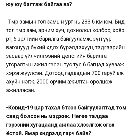
юу юу багтаж байгаа вэ?
-Төмөр замын гол замын урт нь 233.6 км юм. Бид
төслөө төмөр зам, эрчим хүч, дохиолол холбоо, хоёр
өртөө, 6 зөрлөгийн барилга байгууламж, зүтгүүр
вагонууд бүхий хөдлөх бүрэлдэхүүн, тэдгээрийн
засвар үйлчилгээний депогийн барилга
угсралтын ажил гэсэн тус тус 6 багцад хувааж
хэрэгжүүлсэн. Дотоод гадаадын 700 гаруй аж
ахуйн нэгж, 2000 орчим ажилтан оролцож
ажилласан.
-Ковид-19 цар тахал бүтээн байгуулалтад том
саад болсон нь мэдээж. Нөгөө талдаа
гэрээний хугацаанд ажлаа хүлээлгэж өгөх
ёстой. Ямар хүндрэлүүд гарч байв?