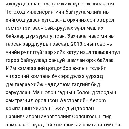
ажлуудыг шалгаж, хэмжиж хүлээж авсан юм.
Тэгэхэд инженерингийн байгууламжийг нь
хийгээд удаан хугацаанд орхичихсон эвдрэл
гэмтэлтэй, засч сайжруулах зүйл маш их
байхаар дүр зураг угтсан. Захиалагчаас өмнө нь
гарсан зардлуудыг хасаад 2013 оны төсвөөр нь
үнийн өөрчлөлтгүйгээр хийх хатуу нөхцөл тавьсан тул
гэрээ байгуулаад ханцуй шамлан орж байлаа.
Ийм хэмжээний цогцолбор ажлын төслийг
үндэсний компани бүх эрсдэлээ үүрээд
дангаараа хийж чаддаг юм гэдгийг бид
харуулсан. Маш олон гаднын болон дотоодын
хамтрагчид оролцсон. Австралийн Aecom
компанийн хийсэн ТЭЗҮ-д үндэслэн
нарийвчилсэн зураг төслийг Солонгосын төмөр
замын нэр хүндтэй компанитай хамтарч хийсэн.