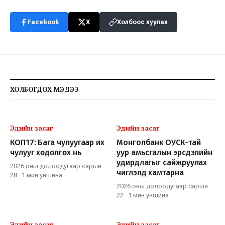
Facebook
X
Холбоос хуулах
ХОЛБОГДОХ МЭДЭЭ
Эдийн засаг
Эдийн засаг
КОП17: Бага чулуугаар их
Монголбанк ОУСК-тай
чулууг хөдөлгөх нь
уур амьсгалын эрсдэлийн
удирдлагыг сайжруулах
2026 оны долоодугаар сарын
чиглэлд хамтарна
28
·
1 мин
уншина
2026 оны долоодугаар сарын
22
·
1 мин
уншина
Эдийн засаг
Эдийн засаг