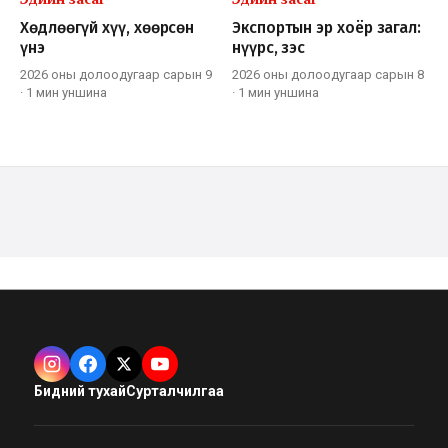
Хөдлөөгүй хүү, хөөрсөн
Экспортын эр хоёр загал:
үнэ
нүүрс, зэс
2026 оны долоодугаар сарын 9
2026 оны долоодугаар сарын 8
·
1 мин
уншина
·
1 мин
уншина
Бидний тухай
Сурталчилгаа