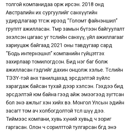
толгой компанидаа орж ирсэн. 2018 онд
Австралийн их сургуулийг санхүүгийн
удирдлагаар төгсөж ирээд “Голомт файнэншил”
группт ажилласан. Төмөр замын бүтээн байгуулалт
эхэлсэн цагаас уг төслийн санхүү, үйл ажиллагааг
хариуцаж байгаад 2021 оны тавдугаар сард
“Бодь интернэшнл” компанийн гүйцэтгэх
захирлаар томилогдсон. Бид нэг баг болж
ажилласан гэдгийг дахин онцолж хэлье. Төслийн
ТЭЗҮ-тэй анх танилцахад эрсдэлтэй зүйлс
харагдаж байсан тухай дээр хэлсэн. Гэхдээ бид
эрсдэлтэй юм байна гээд айж эмээгээд зугтсан
бол энэ ажлыг хэн хийх вэ. Монгол Улсын эдийн
засагт том ач холбогдолтой төсөл шүү дээ.
Тиймээс компани, хувь хүний хувьд ч зориг
гаргасан. Олон ч сорилттой тулгарсан бөгөөд энэ