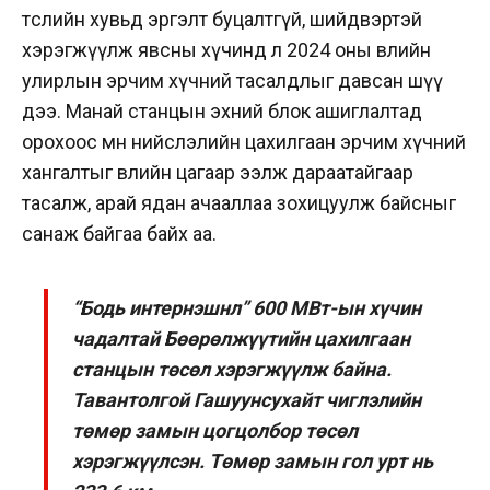
төслийн хувьд эргэлт буцалтгүй, шийдвэртэй
хэрэгжүүлж явсны хүчинд л 2024 оны өвлийн
улирлын эрчим хүчний тасалдлыг давсан шүү
дээ. Манай станцын эхний блок ашиглалтад
орохоос өмнө нийслэлийн цахилгаан эрчим хүчний
хангалтыг өвлийн цагаар ээлж дараатайгаар
тасалж, арай ядан ачааллаа зохицуулж байсныг
санаж байгаа байх аа.
“Бодь интернэшнл” 600 МВт-ын хүчин
чадалтай Бөөрөлжүүтийн цахилгаан
станцын төсөл хэрэгжүүлж байна.
Тавантолгой Гашуунсухайт чиглэлийн
төмөр замын цогцолбор төсөл
хэрэгжүүлсэн. Төмөр замын гол урт нь