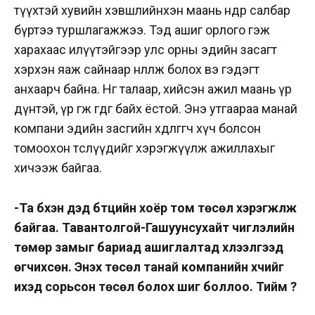
түүхтэй хувийн хэвшлийнхэн маань өнөөдөр салбар
бүртээ туршлагажжээ. Тэд ашиг орлого гэж
харахаас илүүтэйгээр улс орны эдийн засагт
хэрхэн яаж сайнаар нөлөөлж болох вэ гэдэгт
анхаарч байна. Нөгөө талаар, хийсэн ажил маань үр
дүнтэй, үр өгөөжөө өгдөг байх ёстой. Энэ утгаараа манай
компани эдийн засгийн хөдөлгөгч хүч болсон
томоохон төслүүдийг хэрэгжүүлж ажиллахыг
хичээж байгаа.
-Та бүхэн дэд бүтцийн хоёр том төсөл хэрэгжүүлж
байгаа. Тавантолгой-Гашуунсухайт чиглэлийн
төмөр замыг бариад ашиглалтад хүлээлгээд
өгчихсөн. Энэхүү төсөл танай компанийн хүчийг
ихэд сорьсон төсөл болох шиг боллоо. Тийм үү?