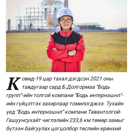
К
овид-19 цар тахал дэгдсэн 2021 оны
тавдугаар сард Б.Долгормаа “Бодь
групп”-ийн толгой компани “Бодь интернэшнл”-
ийн гүйцэтгэх захирлаар томилогджээ. Тухайн
үед “Бодь интернэшнл” компани Тавантолгой-
Гашуунсухайт чиглэлийн 233,6 км төмөр замыг
бүтээн байгуулах цогцолбор төслийн ерөнхий