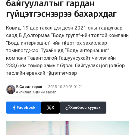
байгуулалтыг гардан
гүйцэтгэснээрээ бахархдаг
Ковид-19 цар тахал дэгдсэн 2021 оны тавдугаар
сард Б.Долгормаа “Бодь групп”-ийн толгой компани
“Бодь интернэшнл”-ийн гүйцэтгэх захирлаар
томилогджээ. Тухайн үед “Бодь интернэшнл”
компани Тавантолгой-Гашуунсухайт чиглэлийн
233,6 км төмөр замыг бүтээн байгуулах цогцолбор
төслийн ерөнхий гүйцэтгэгчээр
У.Сарангэрэл
·
2025-10-20 03:01:21
·
Ангилал
:
Эдийн засаг
Facebook
X
Холбоос хуулах