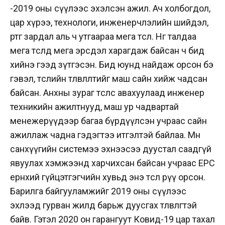
-2019 оны сүүлээс эхэлсэн ажил. Ач холбогдол,
цар хүрээ, технологи, инженерчлэлийн шийдэл,
өртөг зардал аль ч утгаараа мега төсөл. Нөгөө талдаа
мега төсөлд мега эрсдэл харагдаж байсан ч бид
хийнэ гээд зүтгэсэн. Бид юунд найдаж орсон бэ
гэвэл, төслийн төлөвлөлтийг маш сайн хийж чадсан
байсан. Анхны зураг төслөөс авахуулаад инженер
техникийн ажилтнууд, маш ур чадвартай
менежерүүдээр багаа бүрдүүлсэн учраас сайн
ажиллаж чадна гэдэгтээ итгэлтэй байлаа. Мөн
санхүүгийн системээ эхнээсээ дуустал саадгүй
явуулах хэмжээнд харчихсан байсан учраас EPC
ерөнхий гүйцэтгэгчийн хувьд энэ төсөл рүү орсон.
Барилга байгууламжийг 2019 оны сүүлээс
эхлээд гурван жилд барьж дуусгах төлөвлөгөөтэй
байв. Гэтэл 2020 он гарангуут Ковид-19 цар тахал