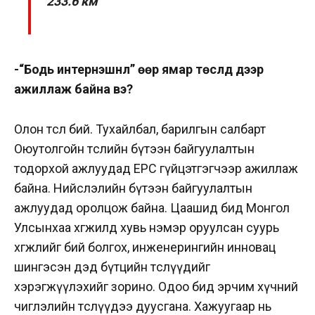
233.6 км
-“Бодь интернэшнл” өөр ямар төслүүд дээр
ажиллаж байна вэ?
Олон төсөл бий. Тухайлбал, барилгын салбарт
Оюутолгойн төслийн бүтээн байгуулалтын
тодорхой ажлуудад EPC гүйцэтгэгчээр ажиллаж
байна. Нийслэлийн бүтээн байгуулалтын
ажлуудад оролцож байна. Цаашид бид Монгол
Улсынхаа хөгжилд хувь нэмэр оруулсан суурь
хөгжлийг бий болгох, инженерингийн инновац
шингэсэн дэд бүтцийн төслүүдийг
хэрэгжүүлэхийг зорино. Одоо бид эрчим хүчний
чиглэлийн төслүүдээ дуусгана. Хажуугаар нь