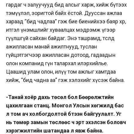
гардаг ч залуучууд бид алсыг харж, хийж бүтээх
тэмүүлэл, зоригтой байх ёстой. Дууссан ажлаа
хараад “бид чадлаа” гэж бие биенийхээ баяр хөөр,
итгэл үнэмшлийг хуваалцах мэдрэмж үгээр
өгүүлшгүй сайхан байдаг. Энэ ташрамд, төсөлд
ажилласан манай ажилтнууд, туслан
гүйцэтгэгчээр ажилласан дотоод, гадаадын
олон компанид гүн талархал илэрхийлье.
Цаашид улам олон, илүү том ажлыг хамтдаа
хийж, “бид чадна аа” гэж хэлэхийг хүсэж байна.
-Танай хоёр дахь төсөл бол Бөөрөлжүүтийн
цахилгаан станц. Монгол Улсын хөгжилд бас
л том ач холбогдолтой бүтээн байгуулалт. Уг
нь төмөр замын төслөөс ч эрт эхэлсэн боловч
хэрэгжилтийн шатандаа л явж байна.