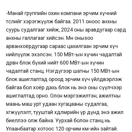
-Манай группийн охин компани эрчим хүчний
төслийг хэрэгжүүлж байгаа. 2011 оноос анхны
суурь судалгааг хийж, 2024 оны аравдугаар сард
анхны галлагааг хийсэн. Мөн оныхоо
арванхоёрдугаар сараас цахилгаан эрчим хүч
нийлүүлж эхэлсэн. 150 МВт-ын хүчин чадалтай
дөрвөн блок бүхий нийт 600 МВт-ын хүчин
чадалтай станц. Нэгдүгээр шатны 150 МВт-ын
блок ашиглалтад ороод эрчим хүч үйлдвэрлэж
байгаа бол хоёр дахь блок нь энэ оны сүүлчээр
ашиглалтад орно. Олон мэргэжилтэн, ажилтны
маань маш урт удаан хугацааны судалгаа,
хөгжүүлэлт, тууштай хөдөлмөрийн үр дүнд энэ ажил
биеллээ олж байна. Уурхай болон станц нь
Улаанбаатар хотоос 120 орчим км-ийн зайтай.