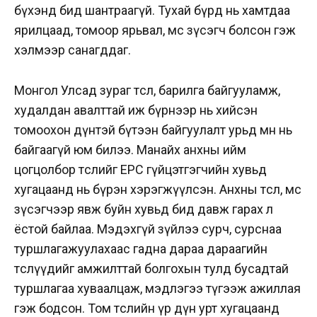
бүхэнд бид шантраагүй. Тухай бүрд нь хамтдаа
ярилцаад, томоор ярьвал, мөс зүсэгч болсон гэж
хэлмээр санагддаг.
Монгол Улсад зураг төсөл, барилга байгууламж,
худалдан авалттай иж бүрнээр нь хийсэн
томоохон дүнтэй бүтээн байгуулалт урьд өмнө нь
байгаагүй юм билээ. Манайх анхны ийм
цогцолбор төслийг EPC гүйцэтгэгчийн хувьд
хугацаанд нь бүрэн хэрэгжүүлсэн. Анхны төсөл, мөс
зүсэгчээр явж буйн хувьд бид давж гарах л
ёстой байлаа. Мэдэхгүй зүйлээ сурч, сурснаа
туршлагажуулахаас гадна дараа дараагийн
төслүүдийг амжилттай болгохын тулд бусадтай
туршлагаа хуваалцаж, мэдлэгээ түгээж ажиллая
гэж бодсон. Том төслийн үр дүн урт хугацаанд