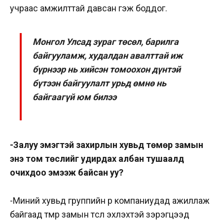
учраас амжилттай давсан гэж боддог.
Монгол Улсад зураг төсөл, барилга
байгууламж, худалдан авалттай иж
бүрнээр нь хийсэн томоохон дүнтэй
бүтээн байгуулалт урьд өмнө нь
байгаагүй юм билээ
-Залуу эмэгтэй захирлын хувьд төмөр замын
энэ том төслийг удирдах албан тушаалд
очихдоо эмээж байсан уу?
-Миний хувьд группийн өөр компаниудад ажиллаж
байгаад төмөр замын төсөл эхлэхтэй зэрэгцээд