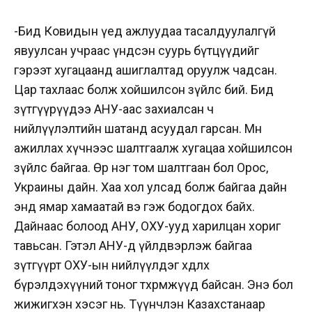
-Бид Ковидын үед ажлуудаа тасалдуулалгүй
явуулсан учраас үндсэн суурь бүтцүүдийг
гэрээт хугацаанд ашиглалтад оруулж чадсан.
Цар тахлаас болж хойшилсон зүйлс бий. Бид
зүтгүүрүүдээ АНУ-аас захиалсан ч
нийлүүлэлтийн шатанд асуудал гарсан. Мөн
ажиллах хүчнээс шалтгаалж хугацаа хойшилсон
зүйлс байгаа. Өөр нэг том шалтгаан бол Орос,
Украины дайн. Хаа хол улсад болж байгаа дайн
энд ямар хамаатай вэ гэж бодогдох байх.
Дайнаас болоод АНУ, ОХУ-ууд харилцан хориг
тавьсан. Гэтэл АНУ-д үйлдвэрлэж байгаа
зүтгүүрт ОХУ-ын нийлүүлдэг хөдлөх
бүрэлдэхүүний тоног төхөөрөмжүүд байсан. Энэ бол
жижигхэн хэсэг нь. Түүнчлэн Казахстанаар