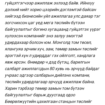
гүйцэтгэгчээр ажиллаж эхлээд байв. Ийнхүү
дэлхий нийт хорио цээрийн дэглэмтэй байсан
хийгээд бизнесийн үйл ажиллагаа улс даяар тэг
зогсчихсон цаг үед мега төслийн бүтээн
байгуулалтыг богино хугацаанд гүйцэтгэх үүрэг
хүлээсэн компанийг энэ залуу эмэгтэй
удирдахаар болсон юм. Монголд том төсөл,
ялангуяа эрчим хүч, зам, төмөр замын төслийг
эрэгтэй хүн л удирддаг гэх ойлголт, хандлага
явж ирсэн. Өнөөдөр ч дэд бүтэц, барилгын
салбарт ажиллагсдын 80 хувь нь эрчүүд байдаг
учраас эдгээр салбарын дийлэнх компани,
төслийн удирдлагаар эрчүүд ажиллаж байна.
Харин тэрбээр төмөр замын том бүтээн
байгуулалтыг барьж дуусгаад одоо
Бөөрөлжүүтийн цахилгаан станцын төслийг