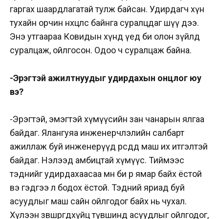
гаргах шаардлагатай тулж байсан. Удирдагч хүн
тухайн орчин нөхцөлөөс байнга суралцдаг шүү дээ.
Энэ утгаараа Ковидын хүнд үед би олон зүйлд
суралцаж, ойлгосон. Одоо ч суралцаж байна.
-Эрэгтэй ажилтнуудыг удирдахын онцлог юу
вэ?
-Эрэгтэй, эмэгтэй хүмүүсийн зан чанарын ялгаа
байдаг. Ялангуяа инженерчлэлийн салбарт
ажиллаж буй инженерүүд өөрсдөдөө маш их итгэлтэй
байдаг. Нэлээд амбицтай хүмүүс. Тиймээс
тэднийг удирдахаасаа өмнө би өөрөө ямар байх ёстой
вэ гэдгээ л бодох ёстой. Тэдний яриад буй
асуудлыг маш сайн ойлгодог байх нь чухал.
Хүлээн зөвшөөрөгдөхүйц түвшинд асуудлыг ойлгодог,