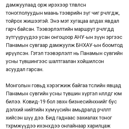
дамжуулаад орж ирэхээр төлөвлөсөн
тоноглолуудын маань тээврийн зүг чиг өөрчлөгдөж,
тойрох жишээтэй. Энэ мэт хугацаа алдах явдал
гарч байсан. Тээвэрлэлтийн маршрут өөрчлөгдөөд
зүтгүүрүүдээ усан онгоцоор АНУ-ын зүүн эргээс
Панамын сувгаар дамжуулж БНХАУ-ын боомтод
ирүүлсэн. Гэтэл тээвэрлэлт нь Панамын сувгийн
усны түвшингээс шалтгаалан хойшилсон
асуудал гарсан.
Монголын говьд хэрэгжиж байгаа төслийн явцад
Панамын сувгийн усны түвшин хүртэл нөлөөлдөг юм
билээ. Ковид-19 бол зөвхөн бизнесийнхнийг бус
дэлхий нийтийн хүмүүсийн амьдралд өөрчлөлт
хийсэн шүү дээ. Бид гаднаас захиалах тоног
төхөөрөмжүүдээ ихэнхдээ онлайнаар харилцаж