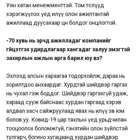
Уян хатан менежменттэй. Том төслүүд
хэрэгжүүлэх үед илүү олон ажилтантай
ажиллаад дуусахаар цөөн болдог онцлогтой.
-70 хувь нь эрчүүд ажилладаг компанийг
гүйцэтгэх удирдлагаар хангадаг залуу эмэгтэй
захирлын ажлын арга барил юу вэ?
Эхлээд алсын хараагаа тодорхойлж, дараа нь
зорилтдоо анхаардаг. Хурдтай шийдвэр гаргах
нь чухал гэж боддог. Шийдвэр гаргахгүй удаж,
хараад сууж байснаас хурдан гаргаад хэрэв
алдвал засч сайжруулаад явах нь илүү зөв юм
болов уу. Ковид-19 цар тахлын үед урьдчилан
тооцоолох боломжгүй, гэнэтийн олон зүйлстэй
тулгарч, богино хугацаанд хурдан шийдвэр