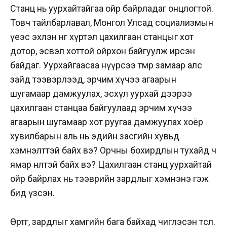
Станц нь уурхайтайгаа ойр байрладаг онцлогтой.
Товч тайлбарлавал, Монгол Улсад социализмын
үеэс эхлэн өнөөг хүртэл цахилгаан станцыг хот
дотор, эсвэл хоттой ойрхон байгуулж ирсэн
байдаг. Уурхайгаасаа нүүрсээ төмөр замаар алс
зайд тээвэрлээд, эрчим хүчээ агаарын
шугамаар дамжуулах, эсхүл уурхай дээрээ
цахилгаан станцаа байгуулаад эрчим хүчээ
агаарын шугамаар хот руугаа дамжуулах хоёр
хувилбарын аль нь эдийн засгийн хувьд
хэмнэлттэй байх вэ? Орчны бохирдлын тухайд ч
ямар нөлөөтэй байх вэ? Цахилгаан станц уурхайтай
ойр байрлах нь тээврийн зардлыг хэмнэнэ гэж
бид үзсэн.
Өртөг, зардлыг хамгийн бага байхад чиглэсэн төсөл.