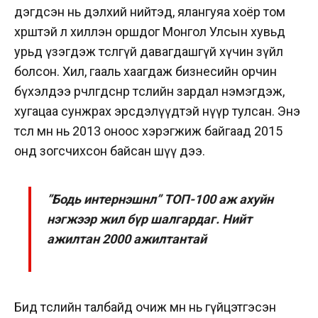
дэгдсэн нь дэлхий нийтэд, ялангуяа хоёр том
хөрштэй л хиллэн оршдог Монгол Улсын хувьд
урьд үзэгдэж төсөөлөөгүй давагдашгүй хүчин зүйл
болсон. Хил, гааль хаагдаж бизнесийн орчин
бүхэлдээ өөрчлөгдсөнөөр төслийн зардал нэмэгдэж,
хугацаа сунжрах эрсдэлүүдтэй нүүр тулсан. Энэ
төсөл өмнө нь 2013 оноос хэрэгжиж байгаад 2015
онд зогсчихсон байсан шүү дээ.
”Бодь интернэшнл” ТОП-100 аж ахуйн
нэгжээр жил бүр шалгардаг. Нийт
ажилтан 2000 ажилтантай
Бид төслийн талбайд очиж өмнө нь гүйцэтгэсэн