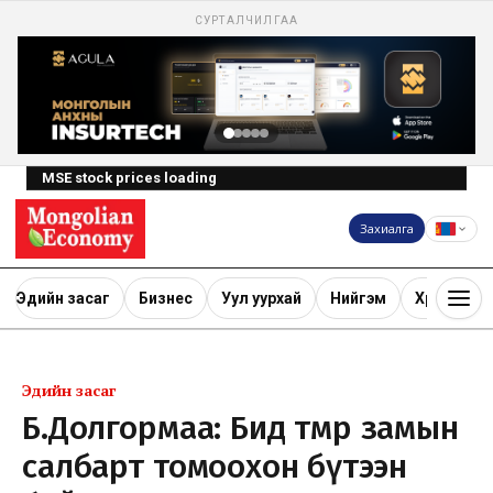
СУРТАЛЧИЛГАА
MSE stock prices loading
Захиалга
Эдийн засаг
Бизнес
Уул уурхай
Нийгэм
Хөрөнгө ору
Эдийн засаг
Б.Долгормаа: Бид төмөр замын
салбарт томоохон бүтээн