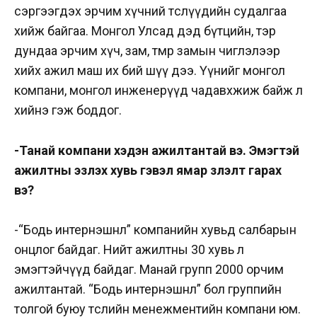
сэргээгдэх эрчим хүчний төслүүдийн судалгаа
хийж байгаа. Монгол Улсад дэд бүтцийн, тэр
дундаа эрчим хүч, зам, төмөр замын чиглэлээр
хийх ажил маш их бий шүү дээ. Үүнийг монгол
компани, монгол инженерүүд чадавхжиж байж л
хийнэ гэж боддог.
-Танай компани хэдэн ажилтантай вэ. Эмэгтэй
ажилтны эзлэх хувь гэвэл ямар үзүүлэлт гарах
вэ?
-“Бодь интернэшнл” компанийн хувьд салбарын
онцлог байдаг. Нийт ажилтны 30 хувь л
эмэгтэйчүүд байдаг. Манай групп 2000 орчим
ажилтантай. “Бодь интернэшнл” бол группийн
толгой буюу төслийн менежментийн компани юм.