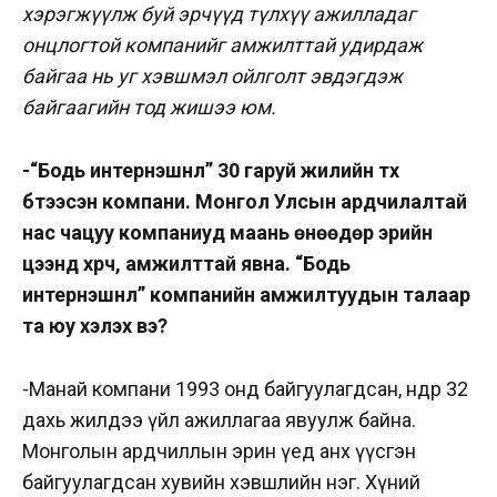
хэрэгжүүлж буй эрчүүд түлхүү ажилладаг
онцлогтой компанийг амжилттай удирдаж
байгаа нь уг хэвшмэл ойлголт эвдэгдэж
байгаагийн тод жишээ юм.
-“Бодь интернэшнл” 30 гаруй жилийн түүх
бүтээсэн компани. Монгол Улсын ардчилалтай
нас чацуу компаниуд маань өнөөдөр эрийн
цээнд хүрч, амжилттай явна. “Бодь
интернэшнл” компанийн амжилтуудын талаар
та юу хэлэх вэ?
-Манай компани 1993 онд байгуулагдсан, өнөөдөр 32
дахь жилдээ үйл ажиллагаа явуулж байна.
Монголын ардчиллын эрин үед анх үүсгэн
байгуулагдсан хувийн хэвшлийн нэг. Хүний