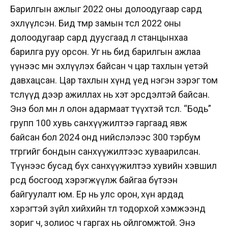
Барилгын ажлыг 2022 оны долоодугаар сард
эхлүүлсэн. Бид төмөр замын төслөө 2022 оны
долоодугаар сард дуусгаад л станцынхаа
барилга руу орсон. Уг нь бид барилгын ажлаа
үүнээс өмнө эхлүүлэх байсан ч цар тахлын үетэй
давхацсан. Цар тахлын хүнд үед нэгэн зэрэг том
төслүүд дээр ажиллах нь хэт эрсдэлтэй байсан.
Энэ бол мөн л олон адармаат түүхтэй төсөл. “Бодь”
групп 100 хувь санхүүжилтээ гаргаад явж
байсан бол 2024 онд нийслэлээс 300 тэрбум
төгрөгийг бондын санхүүжилтээс хуваарилсан.
Түүнээс бусад бүх санхүүжилтээ хувийн хэвшил
өөрсдөө босгоод хэрэгжүүлж байгаа бүтээн
байгуулалт юм. Ер нь улс орон, хүн ардад
хэрэгтэй зүйл хийхийн төлөө тодорхой хэмжээнд
зориг ч, золиос ч гаргах нь ойлгомжтой. Энэ