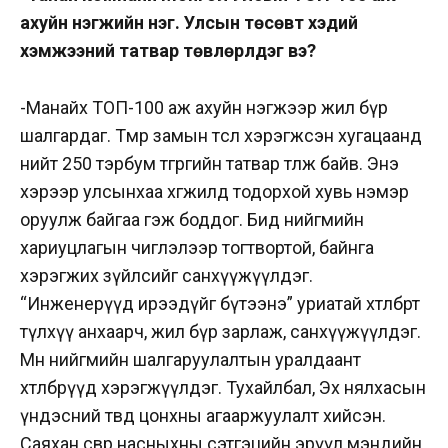
ахуйн нэгжийн нэг. Улсын төсөвт хэдий
хэмжээний татвар төвлөрүүлдэг вэ?
-Манайх ТОП-100 аж ахуйн нэгжээр жил бүр
шалгардаг. Төмөр замын төсөл хэрэгжсэн хугацаанд
нийт 250 тэрбум төгрөгийн татвар төлж байв. Энэ
хэрээр улсынхаа хөгжилд тодорхой хувь нэмэр
оруулж байгаа гэж боддог. Бид нийгмийн
хариуцлагын чиглэлээр тогтвортой, байнга
хэрэгжих зүйлсийг санхүүжүүлдэг.
“Инженерүүд ирээдүйг бүтээнэ” уриатай хөтөлбөртөө
түлхүү анхаарч, жил бүр зарлаж, санхүүжүүлдэг.
Мөн нийгмийн шалгаруулалтын уралдаант
хөтөлбөрүүд хэрэгжүүлдэг. Тухайлбал, Эх нялхасын
үндэсний төвд цонхны агааржуулалт хийсэн.
Саяхан өсвөр насныхны сэтгэцийн эрүүл мэндийн