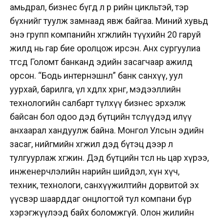
амьдрал, бизнес бүгд л өөр өөрийн цикльтэй, тэр
бүхнийг туулж замнаад явж байгаа. Миний хувьд
энэ групп компанийн хөгжлийн түүхийн 20 гаруй
жилд нь гар бие оролцож ирсэн. Анх сургуулиа
төгсөөд Голомт банканд эдийн засагчаар ажилд
орсон. “Бодь интернэшнл” банк санхүү, уул
уурхай, барилга, үл хөдлөх хөрөнгө, мэдээллийн
технологийн салбарт түлхүү бизнес эрхэлж
байсан бол одоо дэд бүтцийн төслүүдэд илүү
анхаарал хандуулж байна. Монгол Улсын эдийн
засаг, нийгмийн хөгжил дэд бүтэц дээр л
тулгуурлаж хөгжинө. Дэд бүтцийн төсөл нь цар хүрээ,
инженерчлэлийн нарийн шийдэл, хүн хүч,
техник, технологи, санхүүжилтийн дорвитой эх
үүсвэр шаарддаг онцлогтой тул компани бүр
хэрэгжүүлээд байх боломжгүй. Олон жилийн