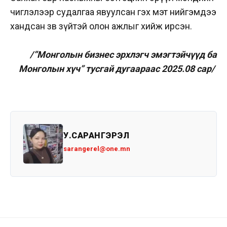
чиглэлээр судалгаа явуулсан гэх мэт нийгэмдээ
хандсан зөв зүйтэй олон ажлыг хийж ирсэн.
/”Монголын бизнес эрхлэгч эмэгтэйчүүд ба
Монголын хүч” тусгай дугаараас 2025.08 сар/
У.САРАНГЭРЭЛ
sarangerel@one.mn