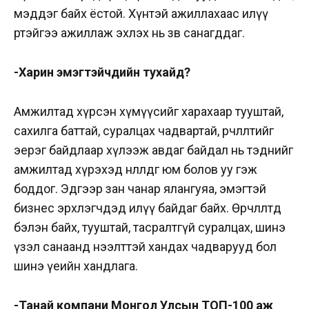
мэддэг байх ёстой. Хүнтэй ажиллахаас илүү
өөртэйгээ ажиллаж эхлэх нь зөв санагддаг.
-Харин эмэгтэйчүүдийн тухайд?
Амжилтад хүрсэн хүмүүсийг харахаар тууштай,
сахилга баттай, суралцах чадвартай, өөрчлөлтийг
эерэг байдлаар хүлээж авдаг байдал нь тэднийг
амжилтад хүрэхэд нөлөөлдөг юм болов уу гэж
боддог. Эдгээр зан чанар ялангуяа, эмэгтэй
бизнес эрхлэгчдэд илүү байдаг байх. Өөрчлөлтөд
бэлэн байх, тууштай, тасралтгүй суралцах, шинэ
үзэл санаанд нээлттэй хандах чадварууд бол
шинэ үеийн хандлага.
-Танай компани Монгол Улсын ТОП-100 аж