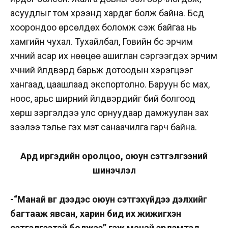
асуудлыг том хүрээнд хардаг болж байна. Бүсүүд
хоорондоо өрсөлдөх боломж үүсэж байгаа нь
хамгийн чухал. Тухайлбал, Говийн бүс эрчим
хүчний асар их нөөцөө ашиглан сэргээгдэх эрчим
хүчний үйлдвэрүүд барьж дотоодын хэрэгцээг
хангаад, цаашлаад экспортолно. Баруун бүс мах,
ноос, арьс ширний үйлдвэрүүдийг бий болгоод
хөрш зэргэлдээ улс орнуудаар дамжуулан зах
зээлээ тэлье гэх мэт санаачилга гарч байна.
Ард иргэдийн оролцоо, оюун сэтгэлгээний
шинэчлэл
-“Манай өвөг дээдэс оюун сэтгэхүйдээ дэлхийг
багтааж явсан, харин бид их жижигхэн
сэтгэлгээтэй болжээ” гэж манай эрдэмтэд