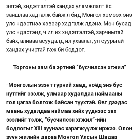
эетэй, хүндэтгэлтэй хандах уламжлалт ёс
заншлаа хадгалж байж л бид Монгол хэмээх энэ
улс үндэстнээ хэвээр хадгалж үлдэнэ. Мөн бусад
улс үндэстэнд ч илүү их хүндэтгэлтэй, зарчимтай
байх, аливаа асуудалд илүү ухаалаг, ул суурьтай
хандах учиртай гэж би боддог.
Торгоны зам ба эртний “бүсчилсэн хөгжил”
-Монголын эзэнт гүрний хаад, ноёд энэ бүс
нутгийг эзэлж, улмаар худалдаа наймааны
гол цэгээ болгож байсан түүхтэй. Өвөг дээдэс
маань худалдаа наймаа хийх үүднээс зах
зээлийг тэлж, “бүсчилсэн хөгжил”-ийн
бодлогыг XIII зуунаас хэрэгжүүлж иржээ. Олон
зуун жилийн дараа Монгол Улсын Шадар