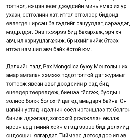
тогтнол, үнэ цэн өвөг дээдсийн минь ямар их ур
ухаан, сэтгэлийн хат, итгэл зүтгэлээр бидэнд
өвлөгдөн ирсэн бэ гэдгийг сануулдаг, сэрээдэг,
мэдрүүлдэг. Энэ түүхээрээ бид бахархаж, эрч хүч
авч, илүү хариуцлагажиж, бүр ихийг хийж бүтээх
итгэл үнэмшил авч байх ёстой юм.
Дэлхийн талд Pax Mongolica буюу Монголын их
амар амгалан хэмээх тодотголтой дэг журмыг
тогтоож явсан өвөг дээдсийн үр сад бид
өнөөдөр төөрөлдөж, биенээ үгүйсгэж, бусдын
золиос болж болохгүй цаг үед амьдарч байна. Он
цагийн уртад нүүдэлчин соёл иргэншлээ түүх болгон
бичиж үлдээгээд зогсохгүй үргэлжлүүлэн өвлүүлж
ирсэн ард түмний хойч үе гэдгээрээ бид дэлхийд
ондоошин ялгардаг. Тиймээс дотооддоо илүү эв