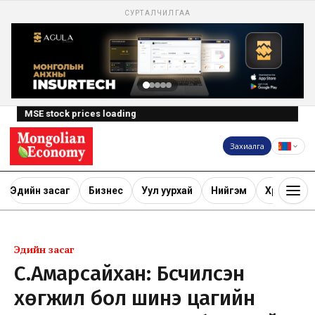
СУРТАЛЧИЛГАА
MSE stock prices loading
Захиалга
Эдийн засаг
Бизнес
Уул уурхай
Нийгэм
Хөрөнгө ору
Эдийн засаг
С.Амарсайхан: Бүсчилсэн
хөгжил бол шинэ цагийн