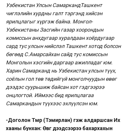
Узбекистан Улсын СамаркандТашкент
чиглэлийн хурдны галт тэргэнд хийсэн
ярилцлагыг хүргэж байна. Монгол-
Узбекистаны Засгийн газар хоорондын
комиссын анхдугаар хуралдаан хоёрдугаар
сард тус улсын нийслэл Ташкент хотод болсон
бөгөөд С.Амарсайхан сайд тус комиссын
Монголын хэсгийн даргаар ажилладаг юм.
Харин Самарканд нь Узбекистан улсын түүх,
соёлын гол төв төдийгүй монголчуудын өвөг
дээдэс суурьшиж байсан хот гэдгээрээ
онцлогтой. Иймээс бид ярилцлагаа
Самаркандын түүхээс эхлүүлсэн юм.
-Доголон Төмөр (Тэмирлан) гэж алдаршсан Их
хааны бунхан: Өвөг дээдсээрээ бахархахын