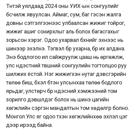
Түүнтэй уялдаад 2024 оны УИХ-ын сонгуулийг
бүсчилж явуулсан. Аймаг, сум, баг гэсэн жалга
довны сэтгэлгээнээс улбаалсан жижиг тойрог,
жижиг ашиг сонирхлыг аль болох багасгахыг
зорьсон хэрэг. Одоо ухарвал бүхнийг эхнээс нь
шинээр эхэлнэ. Тэгвэл бүр ухарна, бүр их алдана.
Энэ бодлогоо илүү сайжруулж цааш нь өргөжүүлж,
улс үндэстний түвшний сонгуулийн тогтолцоо руу
шилжих ёстой. Нэг жижигхэн нутаг дэвсгэрийн
төлөө биш, бүхэл бүтэн улсынхаа төлөө бодлого
ярьдаг, улстөрч бүр үндэсний хэмжээний том
зорилго дэвшүүлдэг болох нь шинэ цагийн
хөгжлийн сэргэн мандалтын том хөдөлгүүр болно.
Монгол Улс яг одоо түүхэн хөгжлийнхөө эхлэл цэг
дээр ирээд байна.