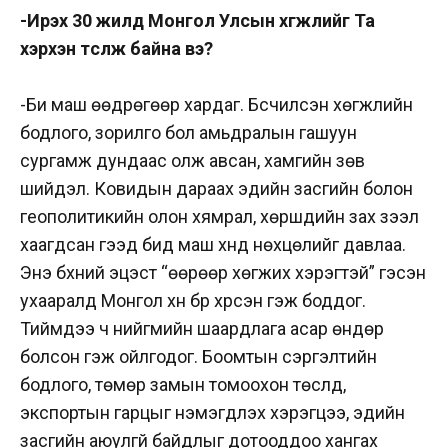
-Ирэх 30 жилд Монгол Улсын хөгжлийг Та
хэрхэн төсөөлж байна вэ?
-Би маш өөдрөгөөр хардаг. Бүсчилсэн хөгжлийн
бодлого, зорилго бол амьдралын гашуун
сургамж дундаас олж авсан, хамгийн зөв
шийдэл. Ковидын дараах эдийн засгийн болон
геополитикийн олон хямрал, хөршүүдийн зах зээл
хаагдсан гээд бид маш хүнд нөхцөлийг давлаа.
Энэ бүхний эцэст “өөрөөр хөгжих хэрэгтэй” гэсэн
ухааралд Монгол хүн бүр хүрсэн гэж боддог.
Тиймдээ ч нийгмийн шаардлага асар өндөр
болсон гэж ойлгодог. Боомтын сэргэлтийн
бодлого, төмөр замын томоохон төслүүд,
экспортын гарцыг нэмэгдүүлэх хэрэгцээ, эдийн
засгийн аюулгүй байдлыг дотооддоо хангах