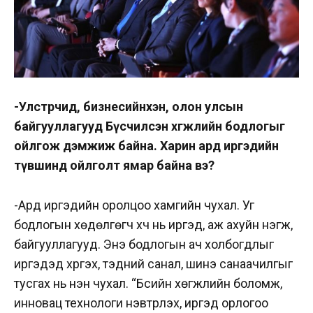
-Улстөрчид, бизнесийнхэн, олон улсын
байгууллагууд Бүсчилсэн хөгжлийн бодлогыг
ойлгож дэмжиж байна. Харин ард иргэдийн
түвшинд ойлголт ямар байна вэ?
-Ард иргэдийн оролцоо хамгийн чухал. Уг
бодлогын хөдөлгөгч хүч нь иргэд, аж ахуйн нэгж,
байгууллагууд. Энэ бодлогын ач холбогдлыг
иргэдэд хүргэх, тэдний санал, шинэ санаачилгыг
тусгах нь нэн чухал. “Бүсийн хөгжлийн боломж,
инновац технологи нэвтрүүлэх, иргэд орлогоо