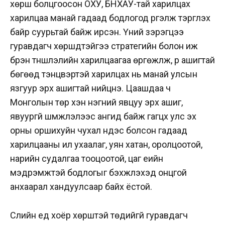
хөрш болцгоосон ОХУ, БНХАУ-тай харилцах
харилцаа манай гадаад бодлогод үргэлж тэргүүлэх
байр суурьтай байж ирсэн. Үүний зэрэгцээ
гуравдагч хөршүүдтэйгээ стратегийн болон иж
бүрэн түншлэлийн харилцаагаа өргөжүүлж, үр ашигтай
бөгөөд тэнцвэртэй харилцах нь манай улсын
язгуур эрх ашигтай нийцнэ. Цаашдаа ч
Монголын төр хэн нэгний явцуу эрх ашиг,
явуургүй шүүмжлэлээс ангид байж гагцхүү улс эх
орны оршихуйн чухал үндэс болсон гадаад
харилцааны илүү ухаалаг, уян хатан, оролцоотой,
нарийн судалгаа тооцоотой, цаг үеийн
мэдрэмжтэй бодлогыг бэхжүүлэхэд онцгой
анхаарал хандуулсаар байх ёстой.
Сүүлийн үед хоёр хөрштэй төдийгүй гуравдагч