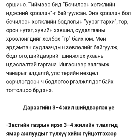
оршино. Тиймээс бид “Бүсчилсэн хөгжлийн
үндэсний хүрээлэн”-г байгуулсан. Энэ хүрээлэн бол
бүсчилсэн хөгжлийн бодлогын “уураг тархи”, төр,
орон нутаг, хувийн хэвшил, судалгааны
хүрээлэнгүүдийг холбох “гүүр” байх юм. Мөн
эрдэмтэн судлаачдын зөвлөлийг байгуулж,
бодлого, шийдвэрийг шинжлэх ухааны
үндэслэлтэй гаргана. Ингэснээр залгамж
чанарыг алдалгүй, улс төрийн нөхцөл
өөрчлөгдсөн ч бодлогоо үргэлжлүүлдэг байх
тогтолцоо бүрдэнэ.
Дараагийн 3–4 жил шийдвэрлэх үе
-Засгийн газрын ирэх 3–4 жилийн төлөвлөгөөнд
ямар ажлуудыг түлхүү хийж гүйцэтгэхээр