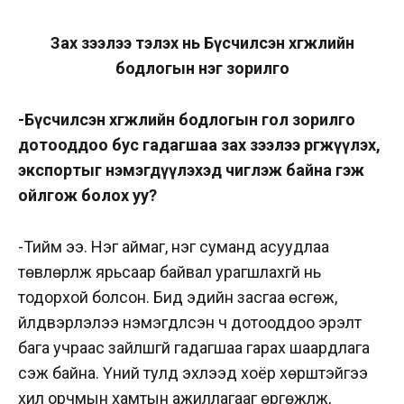
Зах зээлээ тэлэх нь Бүсчилсэн хөгжлийн
бодлогын нэг зорилго
-Бүсчилсэн хөгжлийн бодлогын гол зорилго
дотооддоо бус гадагшаа зах зээлээ өргөжүүлэх,
экспортыг нэмэгдүүлэхэд чиглэж байна гэж
ойлгож болох уу?
-Тийм ээ. Нэг аймаг, нэг суманд асуудлаа
төвлөрүүлж ярьсаар байвал урагшлахгүй нь
тодорхой болсон. Бид эдийн засгаа өсгөж,
үйлдвэрлэлээ нэмэгдүүлсэн ч дотооддоо эрэлт
бага учраас зайлшгүй гадагшаа гарах шаардлага
үүсэж байна. Үүний тулд эхлээд хоёр хөрштэйгээ
хил орчмын хамтын ажиллагааг өргөжүүлж,