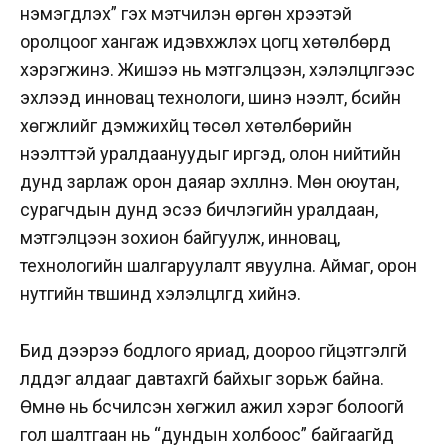
нэмэгдүүлэх” гэх мэтчилэн өргөн хүрээтэй
оролцоог хангаж идэвхжүүлэх цогц хөтөлбөрүүд
хэрэгжинэ. Жишээ нь мэтгэлцээн, хэлэлцүүлгээс
эхлээд инновац технологи, шинэ нээлт, бүсийн
хөгжлийг дэмжихүйц төсөл хөтөлбөрийн
нээлттэй уралдаануудыг иргэд, олон нийтийн
дунд зарлаж орон даяар эхлүүлнэ. Мөн оюутан,
сурагчдын дунд эсээ бичлэгийн уралдаан,
мэтгэлцээн зохион байгуулж, инновац,
технологийн шалгаруулалт явуулна. Аймаг, орон
нутгийн түвшинд хэлэлцүүлгүүд хийнэ.
Бид дээрээ бодлого яриад, доороо гүйцэтгэлгүй
үлддэг алдааг давтахгүй байхыг зорьж байна.
Өмнө нь бүсчилсэн хөгжил ажил хэрэг болоогүй
гол шалтгаан нь “дундын холбоос” байгаагүйд