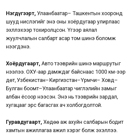
Нэгдүгээрт,
Улаанбаатар– Ташкентын хооронд
шууд нислэгийг энэ оны хоёрдугаар улирлаас
эхлүүлэхээр тохиролцсон. Үүгээр аялал
жуулчлалын салбарт асар том шинэ боломж
нээгдэнэ.
Хоёрдугаарт,
Авто тээврийн шинэ маршрутыг
нээлээ. ОХУ-аар дамждаг байснаас 1000 км-ээр
дөт, Узбекистан–Киргизстан–Үрүмчи– Ховд–
Булган боомт–Улаанбаатар чиглэлийн замыг
албан ёсоор нээсэн. Энэ нь тээврийн зардал,
хугацааг эрс багасгах ач холбогдолтой.
Гуравдугаарт,
Хөдөө аж ахуйн салбарын бодит
хамтын ажиллагаа ажил хэрэг болж эхэллээ.