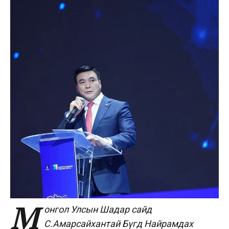
М
онгол Улсын Шадар сайд
С.Амарсайхантай Бүгд Найрамдах