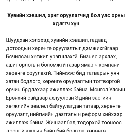
Хувийн хэвшил, хөрөнгө оруулагчид бол улс орны
хөдөлгөгч хүч
Шуудхан хэлэхэд хувийн хэвшил, гадаад
дотоодын хөрөнгө оруулалтыг дэмжихгүйгээр
Бүсчилсэн хөгжил урагшлахгүй. Бизнес эрхлэх,
ашиг орлогын боломжгүй газар ямар ч компани
хөрөнгө оруулахгүй. Тиймээс бид татварын уян
хатан бодлого, хөрөнгө оруулалтын тогтвортой
орчин бүрдүүлэхээр ажиллаж байна. Монгол Улсын
Ерөнхий сайдаар ахлуулсан Эдийн засгийн
хөгжлийн зөвлөл байгуулагдан татвар, хөрөнгө
оруулалт, нийгмийн даатгалын реформ хийхээр
ажиллаж байна. Жишээлбэл, тодорхой тооноос
доошгүй ажлын байр бий болгож, хөрөнгө