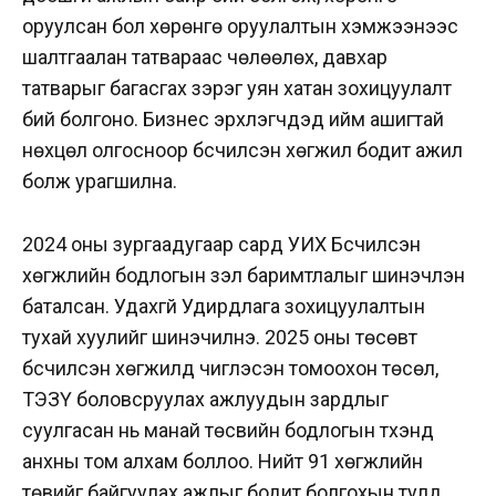
оруулсан бол хөрөнгө оруулалтын хэмжээнээс
шалтгаалан татвараас чөлөөлөх, давхар
татварыг багасгах зэрэг уян хатан зохицуулалт
бий болгоно. Бизнес эрхлэгчдэд ийм ашигтай
нөхцөл олгосноор бүсчилсэн хөгжил бодит ажил
болж урагшилна.
2024 оны зургаадугаар сард УИХ Бүсчилсэн
хөгжлийн бодлогын үзэл баримтлалыг шинэчлэн
баталсан. Удахгүй Удирдлага зохицуулалтын
тухай хуулийг шинэчилнэ. 2025 оны төсөвт
бүсчилсэн хөгжилд чиглэсэн томоохон төсөл,
ТЭЗҮ боловсруулах ажлуудын зардлыг
суулгасан нь манай төсвийн бодлогын түүхэнд
анхны том алхам боллоо. Нийт 91 хөгжлийн
төвийг байгуулах ажлыг бодит болгохын тулд