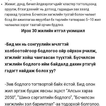
Жижиг, дунд, бичил үйлдвэрлэгчдийг кластер тогтолцоонд
оруулж, бүтээгдэхүүнийг нь дотоод, гадаадын зах зээлд
гарахад тусална. Бүсчилсэн хөгжлийн тусгай болон чөлөөт
бүсэд үйл ажиллагаа явуулбал бүх төрлийн татвараас 5–10 жил
чөлөөлөх зэрэг таатай орчин бүрдүүлнэ.
Ирэх 30 жилийн итгэл үнэмшил
-Бид өмнө нь сонгуулийн мөчлөгтэй
холбоотойгоор бодлогоо ойр ойрхон өөрчилж,
хөгжлийг хойш чангаасан түүхтэй. Бүсчилсэн
хөгжлийн бодлого ийм байдалд дахин өртөхгүй
гэдэгт найдаж болох уу?
-Зөв бодлого тогтвортой байх ёстой. Бид олон
жил эргэж буцаж явсны эцэст “Алсын хараа
2050”, “Шинэ сэргэлтийн бодлого”, “Бүсчилсэн
хөгжлийн үзэл баримтлал”-аа тодорхой болголоо.