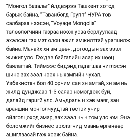
“Монгол Базальт” үйлдвэрээ Ташкент хотод
барьж байна, “Таванбогд Групп” НУРА төв
салбараа нээсэн, “Voyage Mongolia”
төлөөлөгчийн газраа нээж усаа борлуулаад
эхэлсэн гэх мэт олон ажил амжилттай урагшилж
байна. Манайх хүн ам цөөн, дотоодын зах зээл
жижиг улс. Гэхдээ байгалийн асар их нөөц
баялагтай. Тиймээс бидэнд гадагшаа чиглэсэн
шинэ зах зээл нээх нь хамгийн чухал.
Узбекистан бол 40 орчим сая хүн амтай, хүн ам нь
жилд дунджаар 1-3 саяар нэмэгдэж буй,
далайд гарцгүй улс. Амьдралын хэв маяг, зан
араншин монголчуудтай төстэй учир
ойлголцоход амар, зах зээл нь ч том улс юм. Энэ
боломжийг бизнес эрхлэгчид маань өргөнөөр
ашиглаасай гэж хүсэж байна.