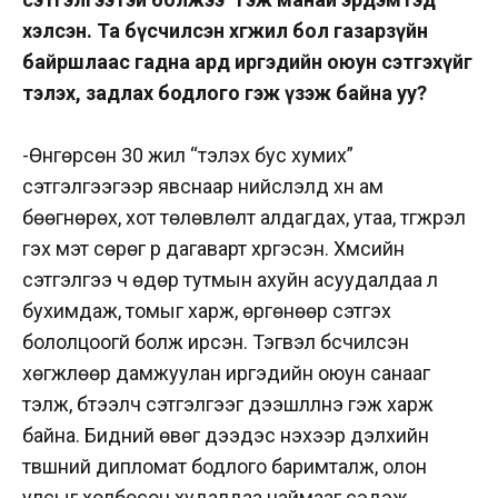
хэлсэн. Та бүсчилсэн хөгжил бол газарзүйн
байршлаас гадна ард иргэдийн оюун сэтгэхүйг
тэлэх, задлах бодлого гэж үзэж байна уу?
-Өнгөрсөн 30 жил “тэлэх бус хумих”
сэтгэлгээгээр явснаар нийслэлд хүн ам
бөөгнөрөх, хот төлөвлөлт алдагдах, утаа, түгжрэл
гэх мэт сөрөг үр дагаварт хүргэсэн. Хүмүүсийн
сэтгэлгээ ч өдөр тутмын ахуйн асуудалдаа л
бухимдаж, томыг харж, өргөнөөр сэтгэх
бололцоогүй болж ирсэн. Тэгвэл бүсчилсэн
хөгжлөөр дамжуулан иргэдийн оюун санааг
тэлж, бүтээлч сэтгэлгээг дээшлүүлнэ гэж харж
байна. Бидний өвөг дээдэс үнэхээр дэлхийн
түвшний дипломат бодлого баримталж, олон
улсыг холбосон худалдаа наймааг сэдэж,