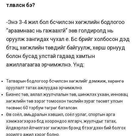
төлөвлөсөн бэ?
-Энэ 3-4 жил бол бүсчилсэн хөгжлийн бодлогоо
“араамнаас нь гажаахгүй” зөв голдиролд нь
оруулж зангидах чухал үе. Бүс бүрийг холбосон дэд
бүтэц, хөгжлийн төвүүдийг байгуулж, хөрш орнууд
болон бусад улстай гадаад хамтын
ажиллагаагаа эрчимжүүлнэ. Үүнд:
Татварын бодлогоор бүсчилсэн хөгжлийг дэмжиж, хөрөнгө
оруулалт татах ажлуудаа эрчимжүүлнэ.
Бизнес төв, аялал жуулчлалын төв, шинжлэх ухаан, инновац
хөгжлийн төв зэрэг томоохон төслийн зураг төсөвт улсын
төсвөөс 60 тэрбум төгрөг баталсан.
Өв соёл, амьдралын хэвшил, соёл урлаг, спортын арга
хэмжээгээрээ бүсүүд хоорондоо ялгарч, жуулчдыг татах,
үйлдвэрлэл үйлчилгээг хөгжүүлэн брэнд бүтээгдэхүүн бий болгох
зорилго ажил хэрэг болно.