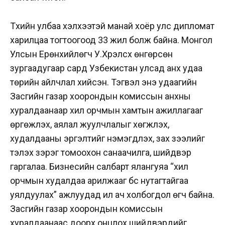
Түүхийн улбаа хэлхээтэй манай хоёр улс дипломат
харилцаа тогтоогоод 33 жил болж байна. Монгол
Улсын Ерөнхийлөгч У.Хүрэлсүх өнгөрсөн
зургаадугаар сард Узбекистан улсад анх удаа
төрийн айлчлал хийсэн. Тэгвэл энэ удаагийн
Засгийн газар хоорондын комиссын анхны
хуралдаанаар хил орчмын хамтын ажиллагааг
өргөжүүлэх, аялал жуулчлалыг хөгжүүлэх,
худалдааны эргэлтийг нэмэгдүүлэх, зах зээлийг
тэлэх зэрэг томоохон санаачилга, шийдвэр
гаргалаа. Бизнесийн салбарт ялангуяа “хил
орчмын худалдаа арилжааг бүс нутагтайгаа
уялдуулах” ажлуудад илүү ач холбогдол өгч байна.
Засгийн газар хоорондын комиссын
хуралдаанаас доорх онцлох шийдвэрүүдийг