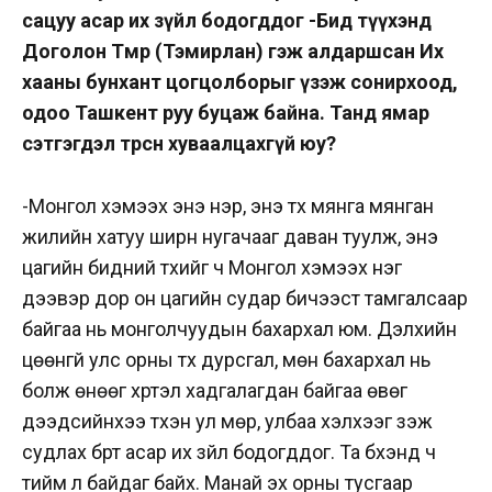
сацуу асар их зүйл бодогддог -Бид түүхэнд
Доголон Төмөр (Тэмирлан) гэж алдаршсан Их
хааны бунхант цогцолборыг үзэж сонирхоод,
одоо Ташкент руу буцаж байна. Танд ямар
сэтгэгдэл төрснөө хуваалцахгүй юу?
-Монгол хэмээх энэ нэр, энэ түүх мянга мянган
жилийн хатуу ширүүн нугачааг даван туулж, энэ
цагийн бидний түүхийг ч Монгол хэмээх нэг
дээвэр дор он цагийн судар бичээст тамгалсаар
байгаа нь монголчуудын бахархал юм. Дэлхийн
цөөнгүй улс орны түүх дурсгал, мөн бахархал нь
болж өнөөг хүртэл хадгалагдан байгаа өвөг
дээдсийнхээ түүхэн ул мөр, улбаа хэлхээг үзэж
судлах бүрт асар их зүйл бодогддог. Та бүхэнд ч
тийм л байдаг байх. Манай эх орны тусгаар