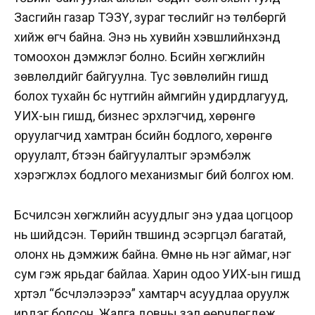
Засгийн газар ТЭЗҮ, зураг төслийг үнэ төлбөргүй
хийж өгч байна. Энэ нь хувийн хэвшлийнхэнд
томоохон дэмжлэг болно. Бүсийн хөгжлийн
зөвлөлүүдийг байгуулна. Тус зөвлөлийн гишүүд
болох тухайн бүс нутгийн аймгийн удирдлагууд,
УИХ-ын гишүүд, бизнес эрхлэгчид, хөрөнгө
оруулагчид хамтран бүсийн бодлого, хөрөнгө
оруулалт, бүтээн байгуулалтыг эрэмбэлж
хэрэгжүүлэх бодлого механизмыг бий болгох юм.
Бүсчилсэн хөгжлийн асуудлыг энэ удаа цогцоор
нь шийдсэн. Төрийн түвшинд эсэргүүцэл багатай,
олонх нь дэмжиж байна. Өмнө нь нэг аймаг, нэг
сум гэж ярьдаг байлаа. Харин одоо УИХ-ын гишүүд
хүртэл “бүсчлэлээрээ” хамтарч асуудлаа оруулж
ирдэг болсон. Жалга довны үзэл өөрчлөгдөж,