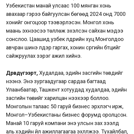
Узбекистан манай улсаас 100 мянган хонь
авахаар гэрээ байгуулсан бөгөөд 2024 онд 7000
хонийг онгоцоор тээвэрлэсэн. Монгол хонь
маань эхнээсээ төллөж эхэлсэн сайхан мэдээ
сонслоо. Цаашид узбек үүлдрийн хуц Монголдоо
авчран шинэ үүлдэр гаргах, хонин сүргийн бүтцийг
сайжруулах зэрэг ажил хийнэ.
Дөрөвдүгээрт,
Худалдаа, эдийн засгийн төвүүдийг
нээнэ. Энэ зургаадугаар сардаа багтаад
Улаанбаатар, Ташкент хотуудад худалдаа, эдийн
засгийн төвийг харилцан нээхээр боллоо.
Монголын талаас 50 гаруй бизнес эрхлэгч ирж,
Монгол–Узбекистаны бизнес форумд оролцсон.
Манай 10 гаруй компани энэ улсын зах зээлд
аль хэдийн үйл ажиллагаагаа эхлүүлжээ. Тухайлбал,