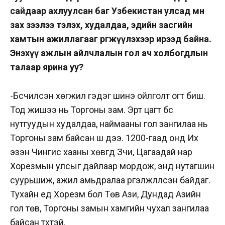
сайдаар ахлуулсан баг Узбекистан улсад мөн
зах зээлээ тэлэх, худалдаа, эдийн засгийн
хамтын ажиллагааг өргөжүүлэхээр ирээд байна.
Энэхүү ажлын айлчлалын гол ач холбогдлын
талаар ярина уу?
-Бүсчилсэн хөгжил гэдэг шинэ ойлголт огт биш.
Тод жишээ нь Торгоны зам. Эрт цагт бүс
нутгуудын худалдаа, наймааны гол зангилаа нь
Торгоны зам байсан шүү дээ. 1200-гаад онд Их
эзэн Чингис хааны хөвгүүд Зүчи, Цагаадай нар
Хорезмын улсыг дайлаар мордож, энд нутагшин
суурьшиж, ажил амьдралаа үргэлжлүүлсэн байдаг.
Тухайн үед Хорезм бол Төв Ази, Дундад Азийн
гол төв, Торгоны замын хамгийн чухал зангилаа
байсан түүхтэй.