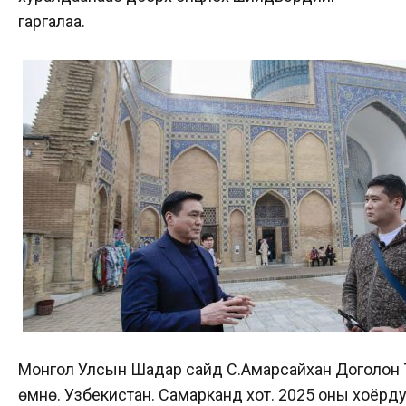
гаргалаа.
Монгол Улсын Шадар сайд С.Амарсайхан Доголон
өмнө. Узбекистан. Самарканд хот. 2025 оны хоёрду