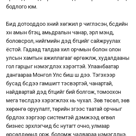
бодлого юм.
Бид дотооддоо хүний хөгжил рүү чиглэсэн, бүсүүдийн
хүн амын бүтэц, амьдралын чанар, эрүүл мэнд,
боловсрол, нийгмийн дэд бүтцийг сайжруулах
ёстой. Гадаад талдаа хил орчмын болон олон
улсын хамтын ажиллагааг өргөжүүлж, худалдааны
гол гарцыг нэмэгдүүлэх хэрэгтэй. Улаанбаатар
дангаараа Монгол Улс биш шүү дээ. Тэгэхээр
бусад бүсдээ гамшигт тэсвэртэй, чанартай,
найдвартай дэд бүтцийг бий болгож, томоохон
мега төслүүдээ хэрэгжүүлэх нь чухал. Зөв төсөл, зөв
хөрөнгө оруулалт, төрийн зүгээс таатай орчныг
бүрдүүлэх зэргээр системтэй дэмжээд өгвөл
бизнес эрхлэгчид бүс нутагт очно, улмаар
өрсөлдөөнд орж, боломж чадвараа нэмэгдүүлнэ.