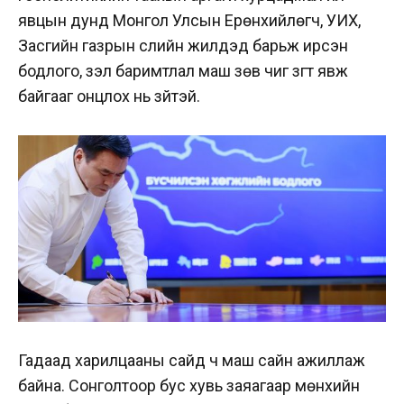
явцын дунд Монгол Улсын Ерөнхийлөгч, УИХ,
Засгийн газрын сүүлийн жилүүдэд барьж ирсэн
бодлого, үзэл баримтлал маш зөв чиг зүгт явж
байгааг онцлох нь зүйтэй.
Гадаад харилцааны сайд ч маш сайн ажиллаж
байна. Сонголтоор бус хувь заяагаар мөнхийн