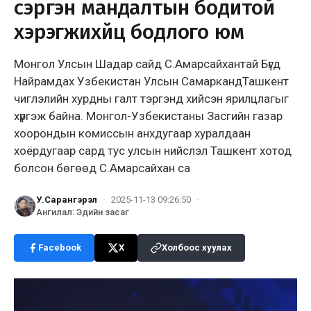
сэргэн мандалтын бодитой
хэрэгжихүйц бодлого юм
Монгол Улсын Шадар сайд С.Амарсайхантай Бүгд
Найрамдах Узбекистан Улсын СамаркандТашкент
чиглэлийн хурдны галт тэргэнд хийсэн ярилцлагыг
хүргэж байна. Монгол-Узбекистаны Засгийн газар
хоорондын комиссын анхдугаар хуралдаан
хоёрдугаар сард тус улсын нийслэл Ташкент хотод
болсон бөгөөд С.Амарсайхан са
У.Сарангэрэл
·
2025-11-13 09:26:50
·
Ангилал
:
Эдийн засаг
Facebook
X
Холбоос хуулах