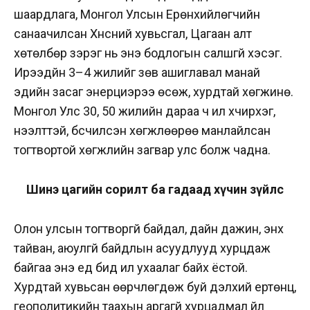
шаардлага, Монгол Улсын Ерөнхийлөгчийн
санаачилсан Хүнсний хувьсгал, Цагаан алт
хөтөлбөр зэрэг нь энэ бодлогын салшгүй хэсэг.
Ирээдүйн 3–4 жилийг зөв ашиглавал манай
эдийн засаг энерциэрээ өсөж, хурдтай хөгжинө.
Монгол Улс 30, 50 жилийн дараа ч илүү хүчирхэг,
нээлттэй, бүсчилсэн хөгжлөөрөө манлайлсан
тогтвортой хөгжлийн загвар улс болж чадна.
Шинэ цагийн сорилт ба гадаад хүчин зүйлс
Олон улсын тогтворгүй байдал, дайн дажин, энх
тайван, аюулгүй байдлын асуудлууд хурцдаж
байгаа энэ үед бид илүү ухаалаг байх ёстой.
Хурдтай хувьсан өөрчлөгдөж буй дэлхий ертөнц,
геополитикийн таахын аргагүй хурцадмал үйл