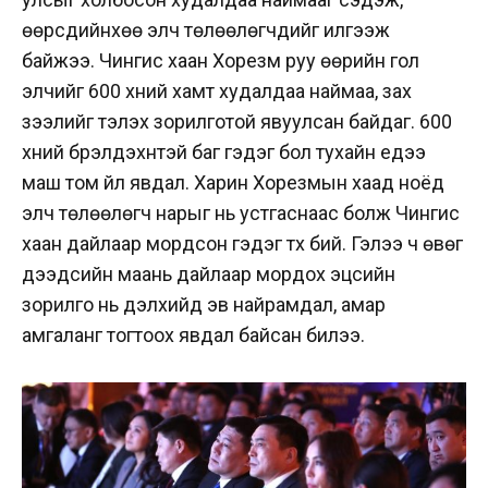
өөрсдийнхөө элч төлөөлөгчдийг илгээж
байжээ. Чингис хаан Хорезм руу өөрийн гол
элчийг 600 хүний хамт худалдаа наймаа, зах
зээлийг тэлэх зорилготой явуулсан байдаг. 600
хүний бүрэлдэхүүнтэй баг гэдэг бол тухайн үедээ
маш том үйл явдал. Харин Хорезмын хаад ноёд
элч төлөөлөгч нарыг нь устгаснаас болж Чингис
хаан дайлаар мордсон гэдэг түүх бий. Гэлээ ч өвөг
дээдсийн маань дайлаар мордох эцсийн
зорилго нь дэлхийд эв найрамдал, амар
амгаланг тогтоох явдал байсан билээ.