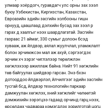
улмаар хоёрдогч, гуравдагч улс орны зах зээл
буюу Узбекистан, Киргизстан, Казахстан,
Евроазийн эдийн засгийн холбооны гишүүн
орнууд, цаашлаад дэлхийн бусад зах зээл рүү
гарах үүд хаалгыг нээх шаардлагатай. Засгийн
газраас 21 аймаг, 330 сумыг долоон бүсэд
хувааж, аж үйлдвэр, аялал жуулчлал, уламжлалт
болон эрчимжсэн мал аж ахуй, сэргээгдэх
эрчим хүч зэрэг чиглэлээр төрөлжүүлэн
хөгжүүлэхээр ажиллаж байна. Нийт 91 хөгжлийн
төв байгуулах шийдвэр гарсан. Энэ бүхэн
дотооддоо үйлдвэрлэл, үйлчилгээг эдийн засгийн
тусгай бүсүүд, үйлдвэр технологийн паркаар
дамжуулан хөгжүүлэх, хүний хөгжлийг чөлөөтэй
дэмжихийн зэрэгцээ гадаад орчинд гарц нээх,
өрсөлдөх чадвараа нэмэгдүүлэх зорилготой цогц