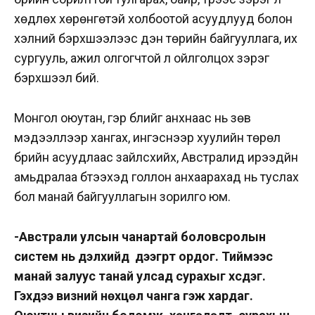
хөдлөх хөрөнгөтэй холбоотой асуудлууд болон
хэлний бэрхшээлээс үүдэн төрийн байгууллага, их
сургууль, ажил олгогчтой үл ойлголцох зэрэг
бэрхшээл бий.
Монгол оюутан, гэр бүлийг анхнаас нь зөв
мэдээллээр хангах, ингэснээр хуулийн төрөл
бүрийн асуудлаас зайлсхийх, Австралид ирээдүйн
амьдралаа бүтээхэд голлон анхаарахад нь туслах
бол манай байгууллагын зорилго юм.
-Австрали улсын чанартай боловсролын
систем нь дэлхийд дээгүүрт ордог. Тиймээс
манай залуус танай улсад сурахыг хүсдэг.
Гэхдээ визний нөхцөл чанга гэж хардаг.