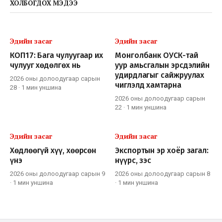
ХОЛБОГДОХ МЭДЭЭ
Эдийн засаг
Эдийн засаг
КОП17: Бага чулуугаар их
Монголбанк ОУСК-тай
чулууг хөдөлгөх нь
уур амьсгалын эрсдэлийн
удирдлагыг сайжруулах
2026 оны долоодугаар сарын
чиглэлд хамтарна
28
·
1 мин
уншина
2026 оны долоодугаар сарын
22
·
1 мин
уншина
Эдийн засаг
Эдийн засаг
Хөдлөөгүй хүү, хөөрсөн
Экспортын эр хоёр загал:
үнэ
нүүрс, зэс
2026 оны долоодугаар сарын 9
2026 оны долоодугаар сарын 8
·
1 мин
уншина
·
1 мин
уншина