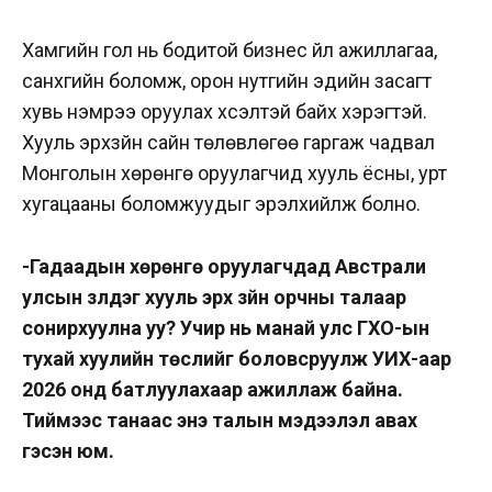
Хамгийн гол нь бодитой бизнес үйл ажиллагаа,
санхүүгийн боломж, орон нутгийн эдийн засагт
хувь нэмрээ оруулах хүсэлтэй байх хэрэгтэй.
Хууль эрхзүйн сайн төлөвлөгөө гаргаж чадвал
Монголын хөрөнгө оруулагчид хууль ёсны, урт
хугацааны боломжуудыг эрэлхийлж болно.
-Гадаадын хөрөнгө оруулагчдад Австрали
улсын үзүүлдэг хууль эрх зүйн орчны талаар
сонирхуулна уу? Учир нь манай улс ГХО-ын
тухай хуулийн төслийг боловсруулж УИХ-аар
2026 онд батлуулахаар ажиллаж байна.
Тиймээс танаас энэ талын мэдээлэл авах
гэсэн юм.