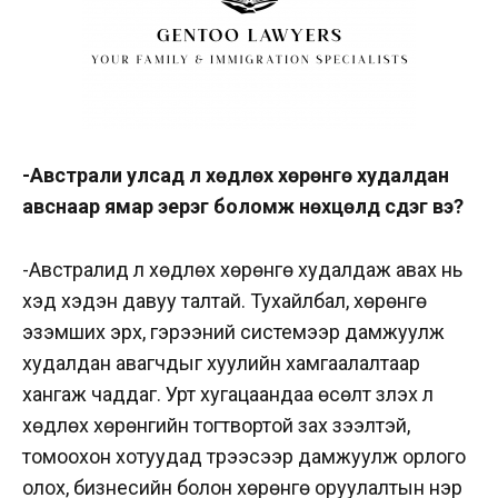
-Австрали улсад үл хөдлөх хөрөнгө худалдан
авснаар ямар эерэг боломж нөхцөлүүд үүсдэг вэ?
-Австралид үл хөдлөх хөрөнгө худалдаж авах нь
хэд хэдэн давуу талтай. Тухайлбал, хөрөнгө
эзэмших эрх, гэрээний системээр дамжуулж
худалдан авагчдыг хуулийн хамгаалалтаар
хангаж чаддаг. Урт хугацаандаа өсөлт үзүүлэх үл
хөдлөх хөрөнгийн тогтвортой зах зээлтэй,
томоохон хотуудад түрээсээр дамжуулж орлого
олох, бизнесийн болон хөрөнгө оруулалтын нэр