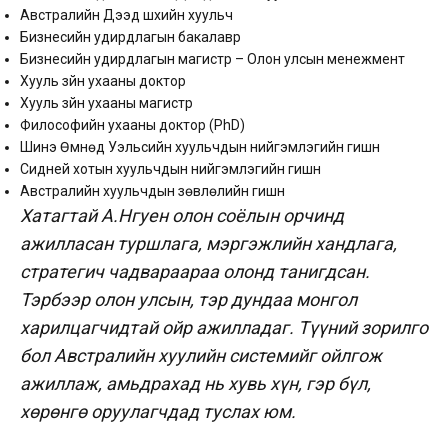
Австралийн Дээд шүүхийн хуульч
Бизнесийн удирдлагын бакалавр
Бизнесийн удирдлагын магистр – Олон улсын менежмент
Хууль зүйн ухааны доктор
Хууль зүйн ухааны магистр
Философийн ухааны доктор (PhD)
Шинэ Өмнөд Уэльсийн хуульчдын нийгэмлэгийн гишүүн
Сидней хотын хуульчдын нийгэмлэгийн гишүүн
Австралийн хуульчдын зөвлөлийн гишүүн
Хатагтай А.Нгуен олон соёлын орчинд
ажилласан туршлага, мэргэжлийн хандлага,
стратегич чадвараараа олонд танигдсан.
Тэрбээр олон улсын, тэр дундаа монгол
харилцагчидтай ойр ажилладаг. Түүний зорилго
бол Австралийн хуулийн системийг ойлгож
ажиллаж, амьдрахад нь хувь хүн, гэр бүл,
хөрөнгө оруулагчдад туслах юм.