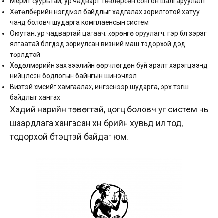
Мерит суурьтай, ур чадварт төвлөрсөн сонгон шалгаруулалт
Хөтөлбөрийн нэгдмэл байдлыг хадгалах зорилготой хатуу
чанд боловч шударга комплаенсын систем
Оюутан, ур чадвартай цагаач, хөрөнгө оруулагч, гэр бүл зэрэг
ялгаатай бүлгүүдэд зориулсан визний маш тодорхой дэд
төрлүүдтэй
Хөдөлмөрийн зах зээлийн өөрчлөгдөн буй эрэлт хэрэгцээнд
нийцүүлсэн бодлогын байнгын шинэчлэл
Визтэй хүмүүсийг хамгаалах, ингэснээр шударга, эрх тэгш
байдлыг хангах
Хэдий нарийн төвөгтэй, цогц боловч уг систем нь
шаардлага хангасан хүн бүрийн хувьд ил тод,
тодорхой бүтэцтэй байдаг юм.