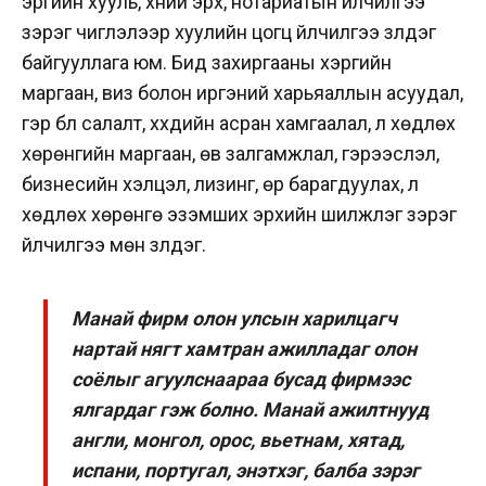
эрүүгийн хууль, хүний эрх, нотариатын үйлчилгээ
зэрэг чиглэлээр хуулийн цогц үйлчилгээ үзүүлдэг
байгууллага юм. Бид захиргааны хэргийн
маргаан, виз болон иргэний харьяаллын асуудал,
гэр бүл салалт, хүүхдийн асран хамгаалал, үл хөдлөх
хөрөнгийн маргаан, өв залгамжлал, гэрээслэл,
бизнесийн хэлцэл, лизинг, өр барагдуулах, үл
хөдлөх хөрөнгө эзэмших эрхийн шилжүүлэг зэрэг
үйлчилгээ мөн үзүүлдэг.
Манай фирм олон улсын харилцагч
нартай нягт хамтран ажилладаг олон
соёлыг агуулснаараа бусад фирмээс
ялгардаг гэж болно. Манай ажилтнууд
англи, монгол, орос, вьетнам, хятад,
испани, португал, энэтхэг, балба зэрэг