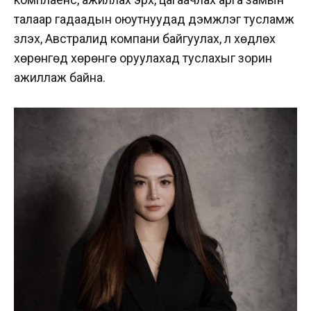
талаар гадаадын оюутнуудад дэмжлэг тусламж
үзүүлэх, Австралид компани байгуулах, үл хөдлөх
хөрөнгөд хөрөнгө оруулахад туслахыг зорин
ажиллаж байна.