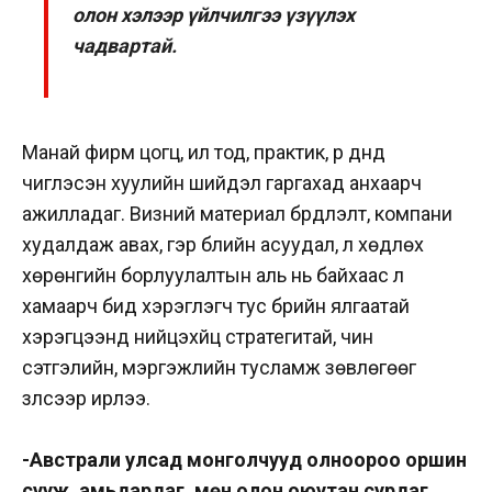
олон хэлээр үйлчилгээ үзүүлэх
чадвартай.
Манай фирм цогц, ил тод, практик, үр дүнд
чиглэсэн хуулийн шийдэл гаргахад анхаарч
ажилладаг. Визний материал бүрдүүлэлт, компани
худалдаж авах, гэр бүлийн асуудал, үл хөдлөх
хөрөнгийн борлуулалтын аль нь байхаас үл
хамаарч бид хэрэглэгч тус бүрийн ялгаатай
хэрэгцээнд нийцэхүйц стратегитай, чин
сэтгэлийн, мэргэжлийн тусламж зөвлөгөөг
үзүүлсээр ирлээ.
-Австрали улсад монголчууд олноороо оршин
сууж, амьдардаг, мөн олон оюутан сурдаг.