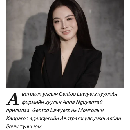
А
встрали улсын Gentoo Lawyers хуулийн
фирмийн хуульч Anna Nguyenтэй
ярилцлаа. Gentoo Lawyers нь Монголын
Kangaroo agency-гийн Австрали улс дахь албан
ёсны түнш юм.