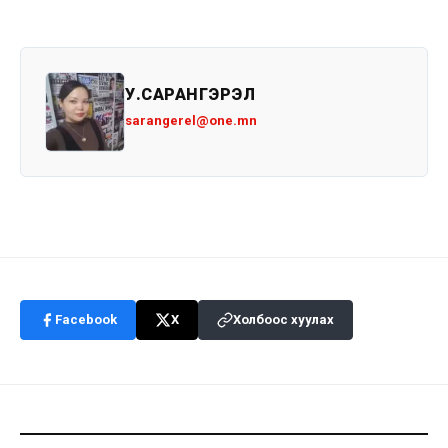
У.САРАНГЭРЭЛ
sarangerel@one.mn
Facebook
X
Холбоос хуулах