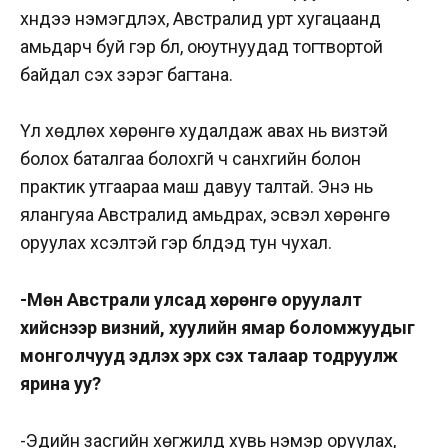
хүндээ нэмэгдүүлэх, Австралид урт хугацаанд
амьдарч буй гэр бүл, оюутнуудад тогтвортой
байдал үүсэх зэрэг багтана.
Үл хөдлөх хөрөнгө худалдаж авах нь визтэй
болох баталгаа болохгүй ч санхүүгийн болон
практик утгаараа маш давуу талтай. Энэ нь
ялангуяа Австралид амьдрах, эсвэл хөрөнгө
оруулах хүсэлтэй гэр бүлүүдэд тун чухал.
-Мөн Австрали улсад хөрөнгө оруулалт
хийснээр визний, хуулийн ямар боломжуудыг
монголчууд эдлэх эрх үүсэх талаар тодруулж
ярина уу?
-Эдийн засгийн хөгжилд хувь нэмэр оруулах,