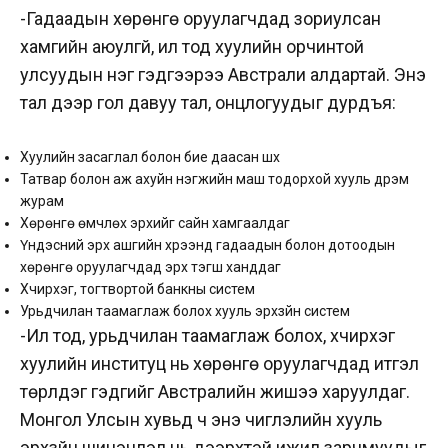
-Гадаадын хөрөнгө оруулагчдад зориулсан
хамгийн аюулгүй, ил тод хуулийн орчинтой
улсуудын нэг гэдгээрээ Австрали алдартай. Энэ
тал дээр гол давуу тал, онцлогуудыг дурдъя:
Хуулийн засаглал болон бие даасан шүүх
Татвар болон аж ахуйн нэгжийн маш тодорхой хууль дүрэм
журам
Хөрөнгө өмчлөх эрхийг сайн хамгаалдаг
Үндэсний эрх ашгийн хүрээнд гадаадын болон дотоодын
хөрөнгө оруулагчдад эрх тэгш ханддаг
Хүчирхэг, тогтвортой банкны систем
Урьдчилан таамаглаж болох хууль эрхзүйн систем
-Ил тод, урьдчилан таамаглаж болох, хүчирхэг
хуулийн институц нь хөрөнгө оруулагчдад итгэл
төрүүлдэг гэдгийг Австралийн жишээ харуулдаг.
Монгол Улсын хувьд ч энэ чиглэлийн хууль
эрхзүйн шинэчлэл нь дээрхтэй ижил зарчмуудыг