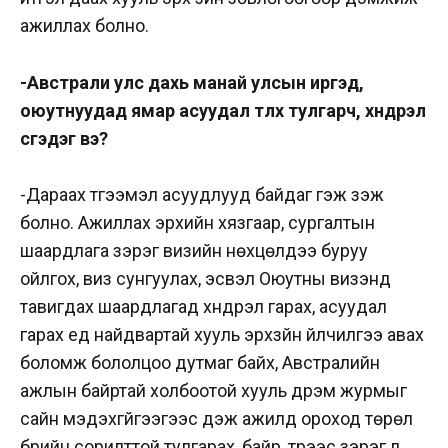
ажиллах болно.
-Австрали улс дахь манай улсын иргэд,
оюутнуудад ямар асуудал түлхүү тулгарч, хүндрэл
үүсгэдэг вэ?
-Дараах түгээмэл асуудлууд байдаг гэж үзэж
болно. Ажиллах эрхийн хязгаар, сургалтын
шаардлага зэрэг визийн нөхцөлүүдээ буруу
ойлгох, виз сунгуулах, эсвэл Оюутны визэнд
тавигдах шаардлагад хүндрэл гарах, асуудал
гарах үед найдвартай хууль эрхзүйн үйлчилгээ авах
боломж бололцоо дутмаг байх, Австралийн
ажлын байртай холбоотой хууль дүрэм журмыг
сайн мэдэхгүйгээгээс үүдэж ажилд ороход төрөл
бүрийн сорилттой тулгарах, байр, түрээс зэрэг үл