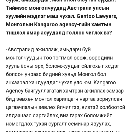
Тиймээс монголчуудад Австрали улсын
хуулийн мэдлэг маш чухал. Gentoo Lawyers,
Монголын Kangaroo agency-гийн хамтын
түншлэл ямар асуудалд голлон чиглэх вэ?
-Австралид ажиллаж, амьдарч буй
монголчуудын тоо тогтмол өсөж, өөрсдийн
хууль ёсны эрх, боломжуудыг ойлгохыг хүсдэг
болсон учраас бидний хувьд Монгол бол
анхаарал хандуулдаг чухал улс юм. Kangaroo
Agency байгууллагатай хамтран ажиллах замаар
бид зөвхөн монгол харилцагч нартаа зориулсан
цагаачлалын зөвлөх үйлчилгээ, визтэй холбоотой
алдаанаас сэргийлэх, виз гарах боломжийг
нэмэгдүүлэх тухай сургалт семинар явуулах,
комплаенс, ажиллах эрх, цагаачлах арга замын