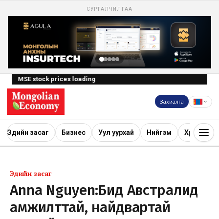
СУРТАЛЧИЛГАА
MSE stock prices loading
Захиалга
Эдийн засаг
Бизнес
Уул уурхай
Нийгэм
Хөрөнгө ору
Эдийн засаг
Anna Nguyen:Бид Австралид
амжилттай, найдвартай