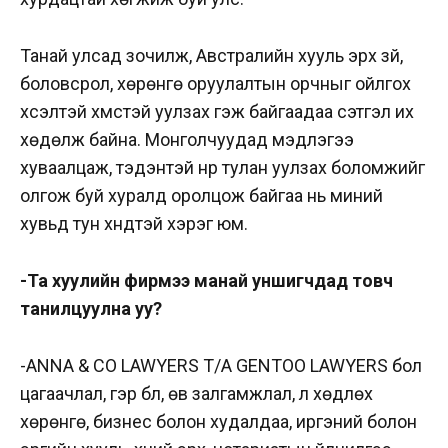
Танай улсад зочилж, Австралийн хууль эрх зүй,
боловсрол, хөрөнгө оруулалтын орчныг ойлгох
хүсэлтэй хүмүүстэй уулзах гэж байгаадаа сэтгэл их
хөдөлж байна. Монголчуудад мэдлэгээ
хуваалцаж, тэдэнтэй нүүр тулан уулзах боломжийг
олгож буй хуралд оролцож байгаа нь миний
хувьд тун хүндтэй хэрэг юм.
-Та хуулийн фирмээ манай уншигчдад товч
танилцуулна уу?
-ANNA & CO LAWYERS T/A GENTOO LAWYERS бол
цагаачлал, гэр бүл, өв залгамжлал, үл хөдлөх
хөрөнгө, бизнес болон худалдаа, иргэний болон