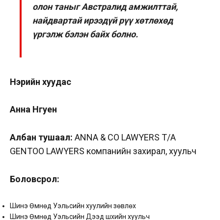
олон таныг Австралид амжилттай,
найдвартай ирээдүй рүү хөтлөхөд
үргэлж бэлэн байх болно.
Нэрийн хуудас
Анна Нгуен
Албан тушаал:
ANNA & CO LAWYERS T/A
GENTOO LAWYERS компанийн захирал, хуульч
Боловсрол
:
Шинэ Өмнөд Уэльсийн хуулийн зөвлөх
Шинэ Өмнөд Уэльсийн Дээд шүүхийн хуульч