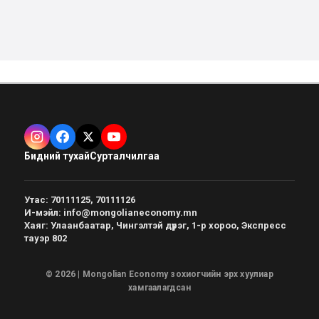
Бидний тухай
Сурталчилгаа
Утас
:
70111125, 70111126
И-мэйл
:
info@mongolianeconomy.mn
Хаяг
:
Улаанбаатар, Чингэлтэй дүүрэг, 1-р хороо, Экспресс
тауэр 802
© 2026 | Mongolian Economy зохиогчийн эрх хуулиар
хамгаалагдсан