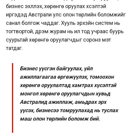
бизнес эхлүүлэх, хөрөнгө оруулах хүсэлтэй
иргэдэд Австрали улс олон төрлийн боломжийг
санал болгож чаддаг. Хууль эрхзүйн систем нь
тогтвортой, дүрэм журам нь ил тод учраас буурь
суурьтай хөрөнгө оруулагчдыг соронз мэт
татдаг.
Бизнес үүсгэн байгуулах, үйл
ажиллагаагаа өргөжүүлэх, томоохон
хөрөнгө оруулалтад хамтрах хүсэлтэй
монгол хөрөнгө оруулагчдын хувьд
Австралид ажиллаж, амьдрах эрх
үүсэх, бизнесээ томруулахад нь туслах
маш олон төрлийн боломж бий.