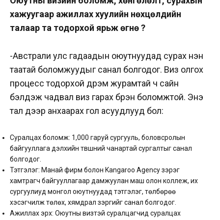
Оюутны визийн боломж, хөнгөлөлт, сурахын
хажуугаар ажиллах хуулийн нөхцөлүүдийн
талаар та тодорхой ярьж өгнө үү?
-Австрали улс гадаадын оюутнуудад сурах нэн
таатай боломжуудыг санал болгодог. Виз олгох
процесс тодорхой дүрэм журамтай ч сайн
бэлдэж чадвал виз гарах бүрэн боломжтой. Энэ
тал дээр анхаарах гол асуудлууд бол:
Суралцах боломж: 1,000 гаруй сургууль, боловсролын
байгууллага дэлхийн түвшний чанартай сургалтыг санал
болгодог.
Тэтгэлэг: Манай фирм болон Kangaroo Agency зэрэг
хамтрагч байгууллагаар дамжуулан маш олон коллеж, их
сургуулиуд монгол оюутнуудад тэтгэлэг, төлбөрөө
хэсэгчилж төлөх, хямдрал зэргийг санал болгодог.
Ажиллах эрх: Оюутны визтэй суралцагчид суралцах