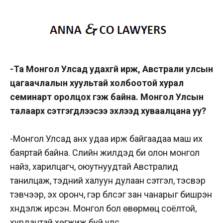
-Та Монгол Улсад удахгүй ирж, Австрали улсын
цагаачлалын хуультай холбоотой хурал
семинарт оролцох гэж байна. Монгол Улсын
талаарх сэтгэгдлээсээ эхлээд хуваалцана уу?
-Монгол Улсад анх удаа ирж байгаадаа маш их
баяртай байна. Сүүлийн жилүүдэд би олон монгол
найз, харилцагч, оюутнуудтай Австралид
танилцаж, тэдний халуун дулаан сэтгэл, тэсвэр
тэвчээр, эх оронч, гэр бүлсэг зан чанарыг бишрэн
хүндэлж ирсэн. Монгол бол өвөрмөц соёлтой,
хурдацтай хөгжиж буй улс.