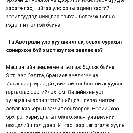
хэрэгжүүлэх, үүнийгээ улс орны эдийн засгийн
зорилгуудад нийцүүлэх сайхан боломж болно
гэдэгт итгэлтэй байна.
-Та Австрали улс руу ажиллах, эсвэл сурахыг
сонирхож буй хүмүүст юу гэж зөвлөх вэ?
Маш энгийн зөвлөгөө өгье гэж бодож байна.
Эртнээс бэлтгэ, бүрэн зөв зөвлөгөө ав.
Ингэснээр ирээдүйд визтэй холбоотой асуудал
гаргахаас сэргийлэх юм. Өөрийнхөө урт
хугацааны зорилготой нийцсэн сурах чиглэл,
эсвэл карьерын замыг сонгоорой. Өөрийнхөө
эрх, үүрэг хариуцлагыг ойлго, ялангуяа визний
нөхцөлийн тал дээр. Ингэснээр цаг үргэлж хууль