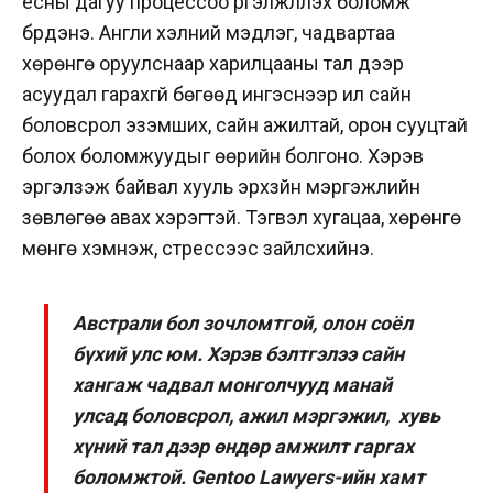
ёсны дагуу процессоо үргэлжлүүлэх боломж
бүрдэнэ. Англи хэлний мэдлэг, чадвартаа
хөрөнгө оруулснаар харилцааны тал дээр
асуудал гарахгүй бөгөөд ингэснээр илүү сайн
боловсрол эзэмших, сайн ажилтай, орон сууцтай
болох боломжуудыг өөрийн болгоно. Хэрэв
эргэлзэж байвал хууль эрхзүйн мэргэжлийн
зөвлөгөө авах хэрэгтэй. Тэгвэл хугацаа, хөрөнгө
мөнгө хэмнэж, стрессээс зайлсхийнэ.
Австрали бол зочломтгой, олон соёл
бүхий улс юм. Хэрэв бэлтгэлээ сайн
хангаж чадвал монголчууд манай
улсад боловсрол, ажил мэргэжил, хувь
хүний тал дээр өндөр амжилт гаргах
боломжтой. Gentoo Lawyers-ийн хамт