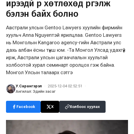
ирээдүй рүү хөтлөхөд үргэлж
бэлэн байх болно
Австрали улсын Gentoo Lawyers хуулийн фирмийн
хуульч Anna Nguyenтэй ярилцлаа. Gentoo Lawyers
нь Монголын Kangaroo agency-гийн Австрали улс
дахь албан ёсны түнш юм. -Та Монгол Улсад удахгүй
ирж, Австрали улсын цагаачлалын хуультай
холбоотой хурал семинарт оролцох гэж байна.
Монгол Улсын талаарх сэтгэ
У.Сарангэрэл
·
2025-12-04 02:52:51
·
Ангилал
:
Эдийн засаг
Facebook
X
Холбоос хуулах