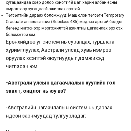
хугацаандаа хоёр долоо хоногт 48 цаг, харин албан ёсны
амралтаар хугацаагүй ажиллах эрхтэй.
Төгсөлтийн дараах боломжууд: Маш олон төгсөгч Temporary
Graduate ангиллын виз (Subclass 485) мэдүүлэх эрхтэй болдог
бөгөөд ингэснээр мэргэжилтэй ажилтны цагаачлах эрх үүсэх
боломжтой юм.
Ерөнхийдөө уг систем нь суралцах, туршлага
хуримтлуулах, Австрали улсад хувь нэмрээ
оруулах хүсэлтэй оюутнуудыг дэмжихэд
чиглэсэн юм.
-Австрали улсын цагаачлалын хуулийн гол
заалт, онцлог нь юу вэ?
-Австралийн цагаачлалын систем нь дараах
үндсэн зарчмуудад тулгуурладаг: