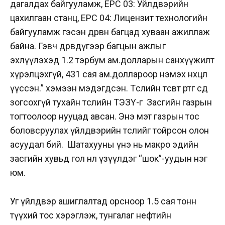
дагалдах байгууламж, ЕРС 03: Уйлдвэрийн
цахилгаан станц, ЕРС 04: Лицензит технологийн
байгууламж гэсэн дөрвөн багцад хуваан ажиллаж
байна. Гэвч дөрөвдүгээр багцын ажлыг
эхлүүлэхэд 1.2 тэрбум ам.долларын санхүүжилт
хүрэлцэхгүй, 431 сая ам.доллароор нэмэх нөхцөл
үүссэн.” хэмээн мэдэгдсэн.
Төслийн төсөвт өртөг өсөөд
зогсохгүй тухайн төслийн ТЭЗҮ-г Засгийн газрын
тогтоолоор нууцад авсан. Энэ мэт газрын тос
боловсруулах үйлдвэрийн төслийг тойрсон олон
асуудал бий.
Шатахууны үнэ нь макро эдийн
засгийн хувьд гол нөлөө үзүүлдэг “шок”-уудын нэг
юм.
Уг
үйлдвэр ашиглалтад орсноор 1.5 сая тонн
түүхий тос хэрэглэж, тунгалаг нефтийн