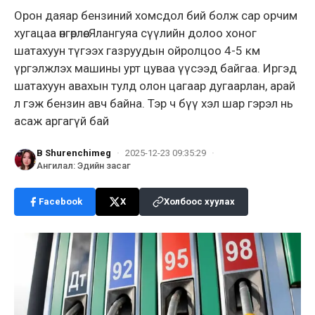
Орон даяар бензиний хомсдол бий болж сар орчим
хугацаа өнгөрлөө. Ялангуяа сүүлийн долоо хоног
шатахуун түгээх газруудын ойролцоо 4-5 км
үргэлжлэх машины урт цуваа үүсээд байгаа. Иргэд
шатахуун авахын тулд олон цагаар дугаарлан, арай
л гэж бензин авч байна. Тэр ч бүү хэл шар гэрэл нь
асаж аргагүй бай
B Shurenchimeg
·
2025-12-23 09:35:29
·
Ангилал
:
Эдийн засаг
Facebook
X
Холбоос хуулах