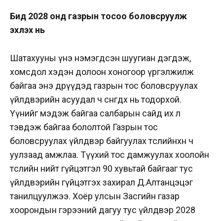
Бид 2028 онд газрын тосоо боловсруулж
эхлэх нь
Шатахууны үнэ нэмэгдсэн шуугиан дэгдэж,
хомсдол хэдэн долоон хоногоор үргэлжилж
байгаа энэ өдрүүдэд газрын тос боловсруулах
үйлдвэрийн асуудал ч сөнөгдөх нь тодорхой.
Үүнийг мэдэж байгаа салбарын сайд их л
тэвдэж байгаа бололтой Газрын тос
боловсруулах үйлдвэр байгуулах төслийнхөн ч
уулзаад амжлаа. Түүхий тос дамжуулах хоолойн
төслийн нийт гүйцэтгэл 90 хувьтай байгааг тус
үйлдвэрийн гүйцэтгэх захирал Д.Алтанцэцэг
танилцуулжээ. Хоёр улсын Засгийн газар
хоорондын гэрээний дагуу тус үйлдвэр 2028