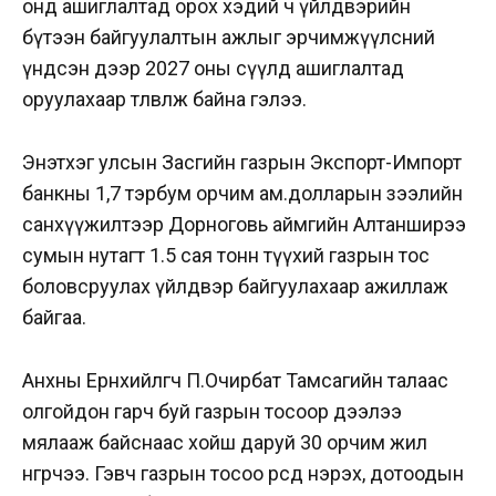
онд ашиглалтад орох хэдий ч үйлдвэрийн
бүтээн байгуулалтын ажлыг эрчимжүүлсний
үндсэн дээр 2027 оны сүүлд ашиглалтад
оруулахаар төлөвлөж байна гэлээ.
Энэтхэг улсын Засгийн газрын Экспорт-Импорт
банкны 1,7 тэрбум орчим ам.долларын зээлийн
санхүүжилтээр Дорноговь аймгийн Алтанширээ
сумын нутагт 1.5 сая тонн түүхий газрын тос
боловсруулах үйлдвэр байгуулахаар ажиллаж
байгаа.
Анхны Ерөнхийлөгч П.Очирбат Тамсагийн талаас
олгойдон гарч буй газрын тосоор дээлээ
мялааж байснаас хойш даруй 30 орчим жил
өнгөрчээ. Гэвч газрын тосоо өөрсдөө нэрэх, дотоодын