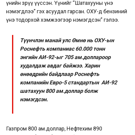
үнийн зөрүү үүссэн. Үүнийг “Шатахууны үнэ
нэмэгдлээ” гэх асуудал гарсан. ОХУ-д бензиний
үнэ тодорхой хэмжээгээр нэмэгдсэн” гэлээ.
Түүнчлэн манай улс Өмнө нь ОХУ-ын
Роснефть компаниас 60.000 тонн
энгийн АИ-92-ыг 705 ам.доллароор
худалдаж авдаг байжээ. Харин
өнөөдрийн байдлаар Роснефть
компанийн Евро-5 стандартын АИ-92
шатахуун 800 ам.доллар болж
нэмэгдсэн.
Газпром 800 ам.доллар, Нефтехим 890