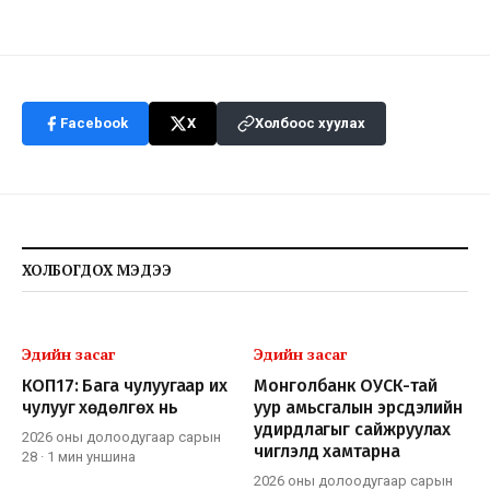
Facebook
X
Холбоос хуулах
ХОЛБОГДОХ МЭДЭЭ
Эдийн засаг
Эдийн засаг
КОП17: Бага чулуугаар их
Монголбанк ОУСК-тай
чулууг хөдөлгөх нь
уур амьсгалын эрсдэлийн
удирдлагыг сайжруулах
2026 оны долоодугаар сарын
чиглэлд хамтарна
28
·
1 мин
уншина
2026 оны долоодугаар сарын