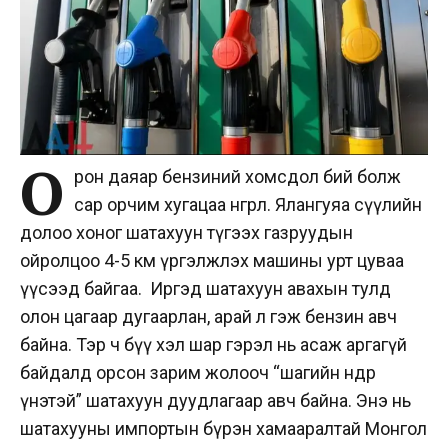
О
рон даяар бензиний хомсдол бий болж
сар орчим хугацаа өнгөрлөө. Ялангуяа сүүлийн
долоо хоног шатахуун түгээх газруудын
ойролцоо 4-5 км үргэлжлэх машины урт цуваа
үүсээд байгаа. Иргэд шатахуун авахын тулд
олон цагаар дугаарлан, арай л гэж бензин авч
байна. Тэр ч бүү хэл шар гэрэл нь асаж аргагүй
байдалд орсон зарим жолооч “шагийн өндөр
үнэтэй” шатахуун дуудлагаар авч байна. Энэ нь
шатахууны импортын бүрэн хамааралтай Монгол