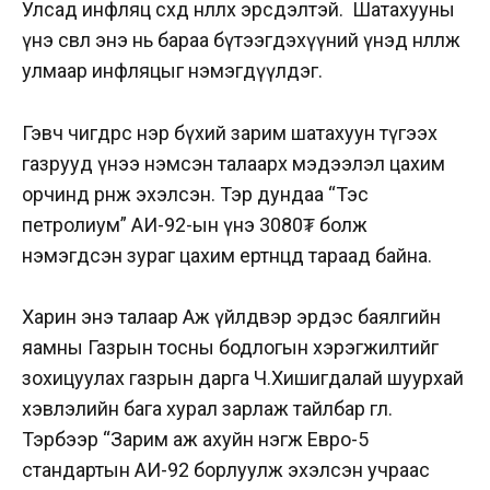
Улсад инфляц өсөхөд нөлөөлөх эрсдэлтэй.
Ш
атахууны
үнэ өсвөл энэ нь бараа бүтээгдэхүүний үнэд нөлөөлж
улмаар инфляцыг нэмэгдүүлдэг.
Гэвч өчигдрөөс нэр бүхий зарим шатахуун түгээх
газрууд үнээ нэмсэн талаарх мэдээлэл цахим
орчинд өрнөж эхэлсэн. Тэр дундаа “Тэс
петролиум” АИ-92-ын үнэ 3080₮ болж
нэмэгдсэн зураг цахим ертөнцөд тараад байна.
Харин энэ талаар Аж үйлдвэр эрдэс баялгийн
яамны Газрын тосны бодлогын хэрэгжилтийг
зохицуулах газрын дарга Ч.Хишигдалай шуурхай
хэвлэлийн бага хурал зарлаж тайлбар өглөө.
Тэрбээр “Зарим аж ахуйн нэгж Евро-5
стандартын АИ-92 борлуулж эхэлсэн учраас