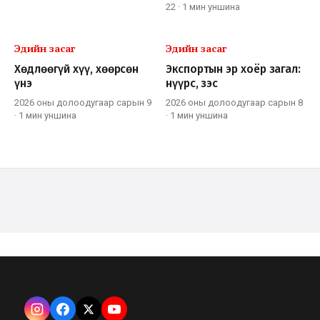
22
·
1 мин
уншина
Эдийн засаг
Эдийн засаг
Хөдлөөгүй хүү, хөөрсөн
Экспортын эр хоёр загал:
үнэ
нүүрс, зэс
2026 оны долоодугаар сарын 9
2026 оны долоодугаар сарын 8
·
1 мин
уншина
·
1 мин
уншина