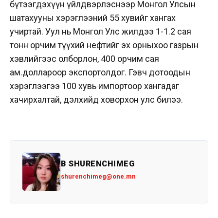
бүтээгдэхүүн үйлдвэрлэснээр Монгол Улсын
шатахууны хэрэглээний 55 хувийг хангах
учиртай. Уул нь Монгол Улс жилдээ 1-1.2 сая
тонн орчим түүхий нефтийг эх орныхоо газрын
хэвлийгээс олборлон, 400 орчим сая
ам.доллароор экспортолдог. Гэвч дотоодын
хэрэглээгээ 100 хувь импортоор хангадаг
хачирхалтай, дэлхийд ховорхон улс билээ.
B SHURENCHIMEG
shurenchimeg@one.mn