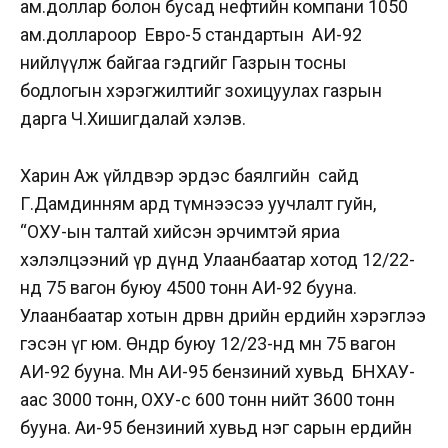
ам.доллар болон бусад нефтийн компани 1050
ам.доллароор Евро-5 стандартын АИ-92
нийлүүлж байгаа гэдгийг Газрын тосны
бодлогын хэрэгжилтийг зохицуулах газрын
дарга Ч.Хишигдалай хэлэв.
Харин Аж үйлдвэр эрдэс баялгийн сайд
Г.Дамдинням ард түмнээсээ уучлалт гуйн,
“ОХУ-ын талтай хийсэн эрчимтэй яриа
хэлэлцээний үр дүнд Улаанбаатар хотод 12/22-
нд 75 вагон буюу 4500 тонн АИ-92 бууна.
Улаанбаатар хотын дөрвөн өдрийн ердийн хэрэглээ
гэсэн үг юм. Өнөөдөр буюу 12/23-нд мөн 75 вагон
АИ-92 бууна. Мөн АИ-95 бензиний хувьд БНХАУ-
аас 3000 тонн, ОХУ-с 600 тонн нийт 3600 тонн
бууна. Аи-95 бензиний хувьд нэг сарын ердийн