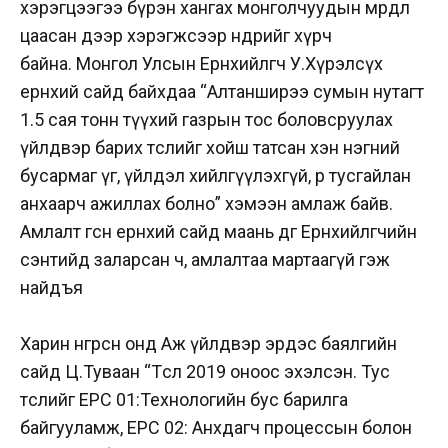
хэрэгцээгээ бүрэн хангах монголчуудын мөрөөдөл
цаасан дээр хэрэгжсээр өнөөдрийг хүрч
байна.
Монгол Улсын Ерөнхийлөгч У.Хүрэлсүх
ерөнхий сайд байхдаа “Алтанширээ сумын нутагт
1.5 сая тонн түүхий газрын тос боловсруулах
үйлдвэр барих төслийг хойш татсан хэн нэгний
бусармаг үг, үйлдэл хийлгүүлэхгүй, өөрөө тусгайлан
анхаарч ажиллах болно” хэмээн амлаж байв.
Амлалт өгсөн ерөнхий сайд маань өдгөө Ерөнхийлөгчийн
сэнтийд заларсан ч, амлалтаа мартаагүй гэж
найдъя
Харин өнгөрсөн онд Аж үйлдвэр эрдэс баялгийн
сайд Ц.Туваан
“Төсөл 2019 оноос эхэлсэн. Тус
төслийг ЕРС 01:Технологийн бус барилга
байгууламж, ЕРС 02: Анхдагч процессын болон