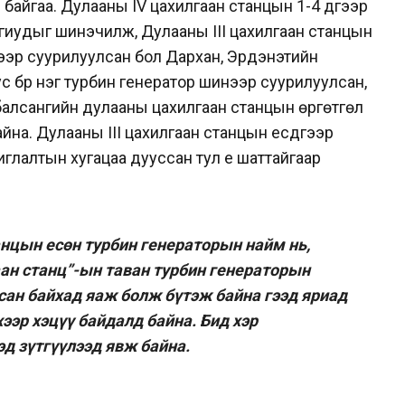
 байгаа. Дулааны IV цахилгаан станцын 1-4 дүгээр
гиудыг шинэчилж, Дулааны III цахилгаан станцын
ээр суурилуулсан бол Дархан, Эрдэнэтийн
с бүр нэг турбин генератор шинээр суурилуулсан,
балсангийн дулааны цахилгаан станцын өргөтгөл
йна. Дулааны III цахилгаан станцын есдүгээр
глалтын хугацаа дууссан тул үе шаттайгаар
анцын есөн турбин генераторын найм нь,
ан станц”-ын таван турбин генераторын
сан байхад яаж болж бүтэж байна гээд яриад
хээр хэцүү байдалд байна. Бид хэр
д зүтгүүлээд явж байна.