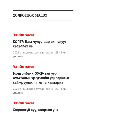
ХОЛБОГДОХ МЭДЭЭ
Эдийн засаг
КОП17: Бага чулуугаар их чулууг
хөдөлгөх нь
2026 оны долоодугаар сарын 28
·
1 мин
уншина
Эдийн засаг
Монголбанк ОУСК-тай уур
амьсгалын эрсдэлийн удирдлагыг
сайжруулах чиглэлд хамтарна
2026 оны долоодугаар сарын 22
·
1 мин
уншина
Эдийн засаг
Хөдлөөгүй хүү, хөөрсөн үнэ