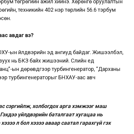
тэрбум төгрөгийн ажил хийнэ. Хөрөнгө оруулалтын
рөгийн, техникийн 402 нэр төрлийн 56.6 тэрбум
өсөн.
наас авдаг вэ?
ОХУ-ын үйлдвэрийн эд ангиуд байдаг. Жишээлбэл,
уух нь БКЗ байх жишээний. Сүүлийн үед
анц”-ын дөрөвдүгээр турбингенератор, “Дарханы
гээр турбингенераторыг БНХАУ-аас авч
ас сэргийлж, холбогдох арга хэмжээг маш
Гэхдээ үйлдвэрийн баталгаат хугацаа нь
хэзээ л бол хэзээ аваар саатал гарахгүй гэх