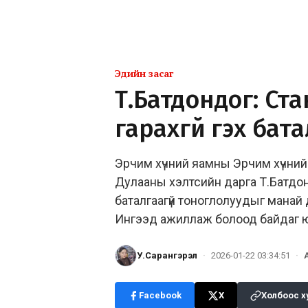
Эдийн засаг
Т.Батдондог: Ст
гарахгүй гэх бат
Эрчим хүчний яамны Эрчим хүчни
Дулааны хэлтсийн дарга Т.Батдон
баталгаагүй тоноглолуудыг манай
Ингээд ажиллаж болоод байдаг юм
У.Сарангэрэл
·
2026-01-22 03:34:51
·
Facebook
X
Холбоос х