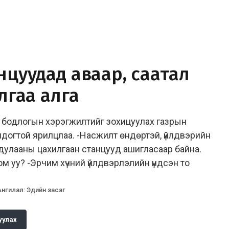
анцуудад аваар, саатал
алгаа алга
й бодлогын хэрэгжилтийг зохицуулах газрын
догтой ярилцлаа. -Насжилт өндөртэй, үйлдвэрийн
 дулааны цахилгаан станцууд ашигласаар байна.
 уу? -Эрчим хүчний үйлдвэрлэлийн үндсэн то
Ангилал
:
Эдийн засаг
уулах