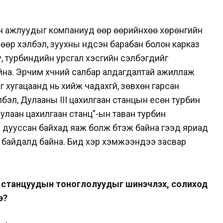
н ажлуудыг компаниуд өөр өөрийнхөө хөрөнгийн
өөр хэлбэл, зуухны үндсэн барабан болон карказ
, турбинүүдийн урсгал хэсгийн сэлбэгүүдийг
айна. Эрчим хүчний салбар алдагдалтай ажиллаж
 хугацаанд нь хийж чадахгүй, зөвхөн гарсан
лбэл, Дулааны III цахилгаан станцын есөн турбин
улаан цахилгаан станц”-ын таван турбин
 дууссан байхад яаж болж бүтэж байна гээд яриад
цүү байдалд байна. Бид хэр хэмжээндээ засвар
ан станцуудын тоноглолуудыг шинэчлэх, солиход
вэ?