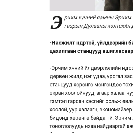
Э
рчим хүчний яамны Эрчим 
газрын Дулааны хэлтсийн 
-Насжилт өндөртэй, үйлдвэрийн
цахилгаан станцууд ашигласаар
-Эрчим хүчний үйлдвэрлэлийн үндс
дөрвөн жилд нэг удаа, урсгал зас
станцууд хөрөнгө мөнгөндөө тохи
экран хоолойнууд, агаар халаагч
гэмтэл гарсан хэсгийг сольж өвли
хоолой, уур халаагч, экономайзер
бидэнд хөрөнгө байдаггүй. Эрчим х
тоноглолуудынхаа найдвартай ажи