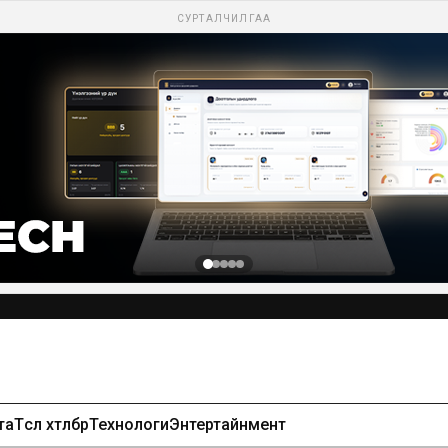
СУРТАЛЧИЛГАА
та
Төсөл хөтөлбөр
Технологи
Энтертайнмент