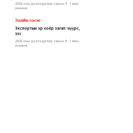
2026 оны долоодугаар сарын 9
·
1 мин
уншина
Эдийн засаг
Экспортын эр хоёр загал: нүүрс,
зэс
2026 оны долоодугаар сарын 8
·
1 мин
уншина