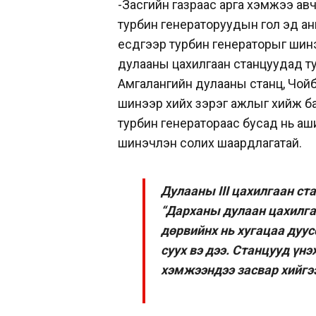
-Засгийн газраас арга хэмжээ авч
турбин генераторуудын гол эд ан
есдүгээр турбин генераторыг шин
дулааны цахилгаан станцуудад ту
Амгалангийн дулааны станц, Чой
шинээр хийх зэрэг ажлыг хийж ба
турбин генератораас бусад нь аши
шинэчлэн солих шаардлагатай.
Дулааны III цахилгаан ст
“Дарханы дулаан цахилга
дөрвийнх нь хугацаа дуус
суух вэ дээ. Станцууд үнэ
хэмжээндээ засвар хийгээ