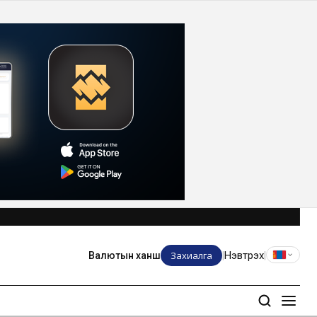
Захиалга
Нэвтрэх
Валютын ханш
|
|