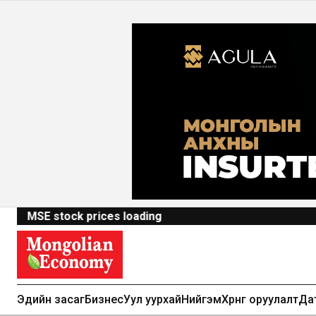
MSE stock prices loading
Эдийн засаг
Бизнес
Уул уурхай
Нийгэм
Хөрөнгө оруулалт
Да