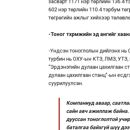
засварт 1171 нэр төрлийн 136.4 
602 нэр төрлийн 110.4 тэрбум төг
төгрөгийн ажлыг хийхээр төлөвл
-Тоног төхөөрөмжийн эд ангийг хаа
-Үндсэн тоноглолын дийлэнх нь 
турбин нь ОХУ-ын КТЗ, ЛМЗ, УТЗ, з
“Эрдэнэтийн дулаан цахилгаан ст
дулаан цахилгаан станц”-ын есдү
суурилуулсан.
Компаниуд аваар, саатла
сайн авч ажиллаж байна. 
дууссан тоноглолтой учир 
баталгаа байхгүй шүү дээ