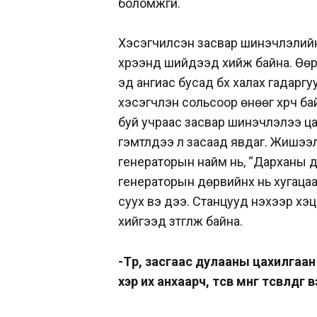
боломжгүй.
Хэсэгчилсэн засвар шинэчлэлий
хүрээнд шийдээд хийж байна. Өөр
эд ангиас бусад бүх халах гадаргуу
хэсэгчлэн сольсоор өнөөг хүрч б
буй учраас засвар шинэчлэлээ цаг
гэмтлүүдээ л засаад явдаг. Жишээ
генераторын найм нь, “Дарханы д
генераторын дөрвийнх нь хугацаа
суух вэ дээ. Станцууд үнэхээр хэ
хийгээд зүтгүүлж байна.
-Төр, засгаас дулааны цахилга
хэр их анхаарч, төсөв мөнгө төсөвлөдөг 