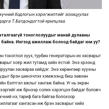
хүчний бодлогын хэрэгжилтийг зохицуулах
дарга Т.Батдондогтой ярилцлаа.
 баталгаагүй тоноглолуудыг манай дулааны
 байна. Ингээд ажиллаж болоод байдаг юм уу?
эн тоноглол зуух, турбин генераторын их засварыг
варыг хоёр жил тутамд хийх ёстой. Энэ хүрээнд
руулан засвараа хийдэг. Энэ хөрөнгөөр зуухны
уудыг бүрэн шинэчлэх хэмжээнд биш зөвхөн
йн бэлтгэл ажлыг хангаж байна. Уг нь экран
 зэргийг иж бүрнээр солих хэрэгцээ байдаг боловч
үчний үнэ, тариф бага байгаа болохоор
ллагааг хангасан иж бүрэн засварыг хийх