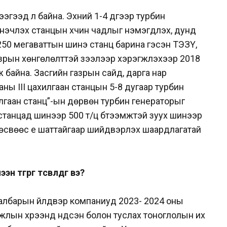
эгээд л байна. Эхний 1-4 дүгээр турбин
эчлэх станцын хүчин чадлыг нэмэгдүүлэх, дунд
250 мегаваттын шинэ станц барина гэсэн ТЭЗҮ,
зрын хөнгөлөлттэй зээлээр хэрэгжүүлэхээр 2018
 байна. Засгийн газрын сайд, дарга нар
ны III цахилгаан станцын 5-8 дугаар турбин
лгаан станц”-ын дөрвөн турбин генераторыг
станцад шинээр 500 т/ц бүтээмжтэй зуух шинээр
 төсвөөс үе шаттайгаар шийдвэрлэх шаардлагатай
төгрөг төсөвлөдөг вэ?
 салбарын үйлдвэр компаниуд 2023- 2024 оны
жлын хүрээнд үндсэн болон туслах тоноглолын их