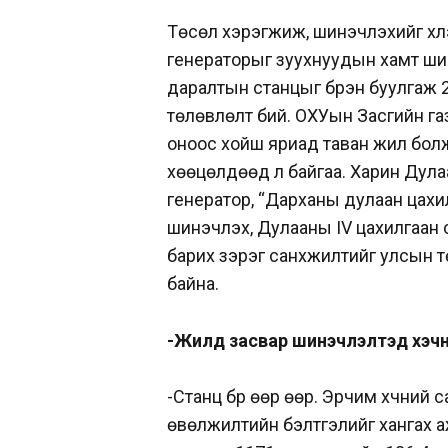
Төсөл хэрэгжиж, шинэчлэхийг хүлэ
генераторыг зуухнуудын хамт шин
даралтын станцыг бүрэн буулгаж 
төлөвлөлт бий. ОХУын Засгийн га
оноос хойш яриад таван жил болж
хөөцөлдөөд л байгаа. Харин Дулаа
генератор, “Дарханы дулаан цахи
шинэчлэх, Дулааны IV цахилгаан 
барих зэрэг санхүүжилтийг улсын
байна.
-Жилд засвар шинэчлэлтэд хэчнээн 
-Станц бүр өөр өөр. Эрчим хүчний
өвөлжилтийн бэлтгэлийг хангах а