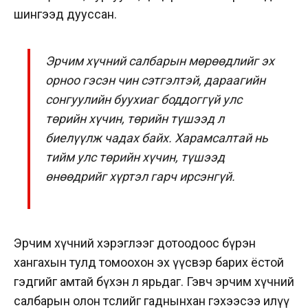
шингээд дууссан.
Эрчим хүчний салбарын мөрөөдлийг эх
орноо гэсэн чин сэтгэлтэй, дараагийн
сонгуулийн буухиаг боддоггүй улс
төрийн хүчин, төрийн түшээд л
биелүүлж чадах байх. Харамсалтай нь
тийм улс төрийн хүчин, түшээд
өнөөдрийг хүртэл гарч ирсэнгүй.
Эрчим хүчний хэрэглээг дотоодоос бүрэн
хангахын тулд томоохон эх үүсвэр барих ёстой
гэдгийг амтай бүхэн л ярьдаг. Гэвч эрчим хүчний
салбарын олон төслийг гаднынхан гэхээсээ илүү