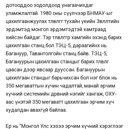
дотооддоо зодолдоод унагаачихдаг
уламжлалтай. 1980 оны сүүлчээр БНМАУ-ыг
цахилгаанжуулах төлөвлөгөөг тухайн үеийн Зөвлөлтийн
эрдэмтэд монгол эрдэмтэдтэй хамтраад
хийсэн байдаг. Тэр төлөвлөгөөгөөр хамгийн эхэнд барих
цахилгаан станц бол ТЭЦ-5, дараагийнх нь
Багануур, Тавантолгойн станц байв. ТЭЦ-5,
Багануурын цахилгаан станцыг барих төлөвлөгөө
цаасан дээр явсаар дууссан. Багануурын
цахилгаан станцыг барьчихсан бол нэг блок нь
350 мегаваттын хүчин чадалтай, манай эрчим
хүчний системийн дөрөвний нэгийг хангаж, ОХУ-
аас үнэтэй 350 мегаватт цахилгаан эрчим хүч
худалдан авахгүй байлаа.
Ер нь “Монгол Улс хэзээ эрчим хүчний хэрэглээг