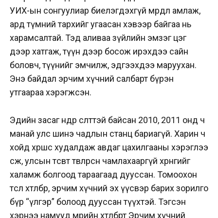
УИХ-ын сонгуулиар биелэгдэхгүй мөрөөдөл амлаж,
ард түмний тархийг угаасан хэвээр байгаа нь
харамсалтай. Тэд аливаа зүйлийн эмзэг цэг
дээр хатгаж, түүн дээр босож ирэхдээ сайн
боловч, түүнийг эмчилж, эдгээхдээ маруухан.
Энэ байдал эрчим хүчний салбарт бүрэн
утгаараа хэрэгжсэн.
Эдийн засаг өндөр өсөлттэй байсан 2010, 2011 онд ч
манай улс шинэ чадлын станц бариагүй. Харин ч
хойд хөршөөс худалдаж авдаг цахилгааны хэрэглээ
өсөж, улсын төсөвт төвлөрсөн чамлахааргүй хөрөнгийг
халамж болгоод тараагаад дууссан. Томоохон
төсөл хөтөлбөр, эрчим хүчний эх үүсвэр барих зорилго
бүр “үлгэр” болоод дууссан түүхтэй. Тэгсэн
хэрнээ намууд мөрийн хөтөлбөртөө Эрчим хүчний