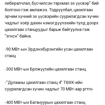
либералчлал, бүсчилсэн тархмал эх үүсвэр” бий
болгоно гэж амлажээ. Тодруулбал, цахилгаан
эрчим хүчний эх үүсвэрийн суурилагдсан хүчин
чадлыг хоёр дахин нэмэгдүүлэхийн тулд доорх
цахилгаан станцуудыг барьж байгуулна гэж
“зөгнөсөн” байна.
-90 МВт-ын Эрдэнэбүрэнгийн усан цахилгаан
станц
-300 МВт-ын Бөөрөлжүүтийн цахилгаан станц
-“Дулааны цахилгаан станц 4” ТӨХК-ийн
суурилагдсан хүчин чадлыг 70 МВт-аар өргөтгөнө
-400 МВт-ын Багануурын цахилгаан станц