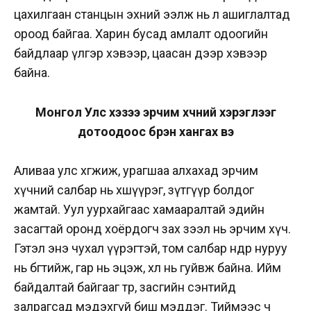
цахилгаан станцын эхний ээлж нь л ашиглалтад
ороод байгаа. Харин бусад амлалт одоогийн
байдлаар үлгэр хэвээр, цаасан дээр хэвээр
байна.
Монгол Улс хэзээ эрчим хүчний хэрэглээг
дотоодоос бүрэн хангах вэ
Аливаа улс хөгжиж, урагшаа алхахад эрчим
хүчний салбар нь хөшүүрэг, зүтгүүр болдог
жамтай. Уул уурхайгаас хамааралтай эдийн
засагтай оронд хоёрдогч зах зээл нь эрчим хүч.
Гэтэл энэ чухал үүрэгтэй, том салбар өнөөдөр нуруу
нь бөгтийж, гар нь эцэж, хөл нь гуйвж байна. Ийм
байдалтай байгааг төр, засгийн сэнтийд
залрагсад мэдэхгүй биш мэддэг. Тиймээс ч