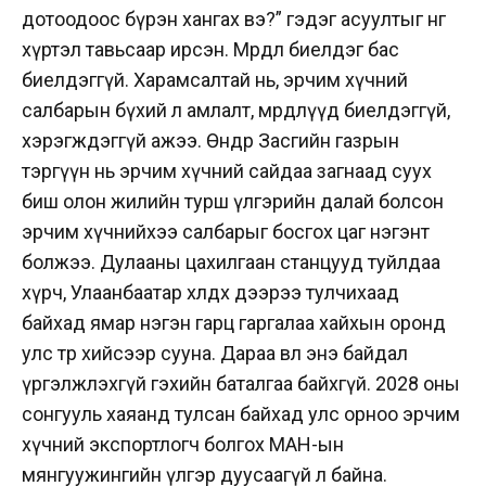
дотоодоос бүрэн хангах вэ?” гэдэг асуултыг өнөөг
хүртэл тавьсаар ирсэн. Мөрөөдөл биелдэг бас
биелдэггүй. Харамсалтай нь, эрчим хүчний
салбарын бүхий л амлалт, мөрөөдлүүд биелдэггүй,
хэрэгждэггүй ажээ. Өнөөдөр Засгийн газрын
тэргүүн нь эрчим хүчний сайдаа загнаад суух
биш олон жилийн турш үлгэрийн далай болсон
эрчим хүчнийхээ салбарыг босгох цаг нэгэнт
болжээ. Дулааны цахилгаан станцууд туйлдаа
хүрч, Улаанбаатар хөлдөх дээрээ тулчихаад
байхад ямар нэгэн гарц гаргалаа хайхын оронд
улс төр хийсээр сууна. Дараа өвөл энэ байдал
үргэлжлэхгүй гэхийн баталгаа байхгүй. 2028 оны
сонгууль хаяанд тулсан байхад улс орноо эрчим
хүчний экспортлогч болгох МАН-ын
мянгуужингийн үлгэр дуусаагүй л байна.