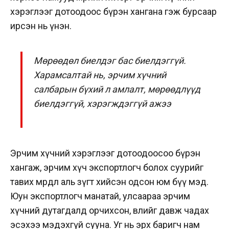
хэрэглээг дотоодоос бүрэн хангана гэж бурсаар
ирсэн нь үнэн.
Мөрөөдөл биелдэг бас биелдэггүй.
Харамсалтай нь, эрчим хүчний
салбарын бүхий л амлалт, мөрөөдлүүд
биелдэггүй, хэрэгждэггүй ажээ
Эрчим хүчний хэрэглээг дотоодоосоо бүрэн
хангаж, эрчим хүч экспортлогч болох суурийг
тавих мөрөөдөл аль зүгт хийсэн одсон юм бүү мэд.
Юун экспортлогч манатай, улсаараа эрчим
хүчний дутагдалд орчихсон, өвлийг давж чадах
эсэхээ мэдэхгүй сууна. Уг нь эрх баригч нам