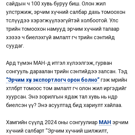
сайдын ч 100 хувь буруу биш. Олон жил
улстөржиж, эрчим хүчний салбар дахь томоохон
төслүүдээ хэрэгжүүлээгүйтэй холбоотой. Улс
төрийн томоохон намууд эрчим хүчний талаар
хэзээ ч биелэхгүй амлалт өгч төрийн сэнтийд
суудаг.
Ард түмэн МАН-д итгэл хүлээлгэж, гурван
сонгууль дараалан төрийн сэнтийдээ залсан. Тэд
“Эрчим хүч экспортлогч орон болно”
гэж мөрийн
хөтөлбөртөө томоос том амлалт өгч олон жил иргэдийг
хуурсан. Энэ зорилгын ядаж тал хувь нь өнөөдөр
биелсэн үү? Энэ асуултад бид хариулт хайлаа.
Хамгийн сүүлд 2024 оны сонгуулиар
МАН
эрчим
хүчний салбарт “Эрчим хүчний шилжилт,