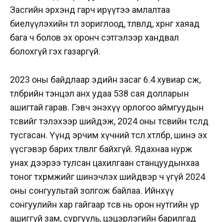
Засгийн эрхэнд гарч ирүүтээ амлалтаа
биелүүлэхийн төлөө зориглоод, төлөвлөөд, хөрөнгө хаяад
бага ч болов эх оронч сэтгэлээр хандвал
болохгүй гэх газаргүй.
2023 оны байдлаар эдийн засаг 6.4 хувиар өсөж,
төлбөрийн тэнцэл анх удаа 538 сая долларын
ашигтай гарав. Гэвч энэхүү орлогоо аймгуудын
төсвийг тэлэхээр шийдэж, 2024 оны төсвийн төсөлдөө
тусгасан. Үүнд эрчим хүчний төсөл хөтөлбөр, шинэ эх
үүсгэвэр барих төлөвлөгөө байхгүй. Ядахнаа нурж
унах дээрээ тулсан цахилгаан станцуудынхаа
тоног төхөөрөмжийг шинэчлэх шийдвэр ч үгүй 2024
оны сонгуультай золгож байлаа. Ийнхүү
сонгуулийн хар гайгаар төсөв нь орон нутгийн үр
ашиггүй зам, сургууль, цэцэрлэгийн барилгад