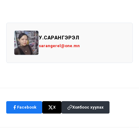
У.САРАНГЭРЭЛ
sarangerel@one.mn
Facebook
X
Холбоос хуулах