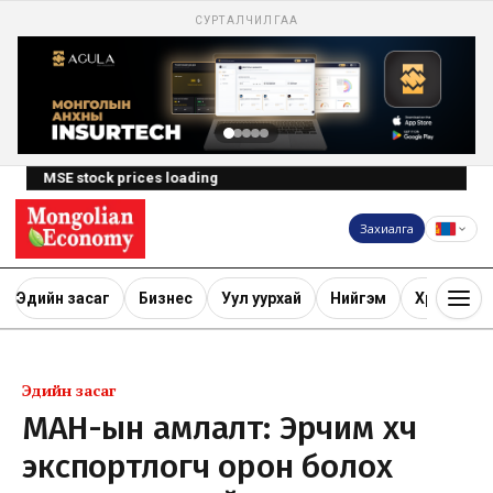
СУРТАЛЧИЛГАА
MSE stock prices loading
Захиалга
Эдийн засаг
Бизнес
Уул уурхай
Нийгэм
Хөрөнгө ору
Эдийн засаг
МАН-ын амлалт: Эрчим хүч
экспортлогч орон болох