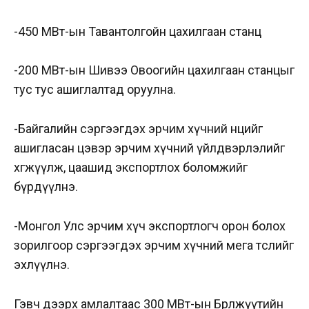
-450 МВт-ын Тавантолгойн цахилгаан станц
-200 МВт-ын Шивээ Овоогийн цахилгаан станцыг
тус тус ашиглалтад оруулна.
-Байгалийн сэргээгдэх эрчим хүчний нөөцийг
ашигласан цэвэр эрчим хүчний үйлдвэрлэлийг
хөгжүүлж, цаашид экспортлох боломжийг
бүрдүүлнэ.
-Монгол Улс эрчим хүч экспортлогч орон болох
зорилгоор сэргээгдэх эрчим хүчний мега төслийг
эхлүүлнэ.
Гэвч дээрх амлалтаас 300 МВт-ын Бөөрөлжүүтийн