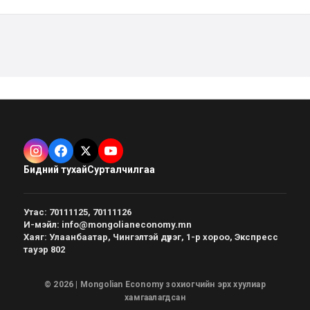
Бидний тухай
Сурталчилгаа
Утас
:
70111125, 70111126
И-мэйл
:
info@mongolianeconomy.mn
Хаяг
:
Улаанбаатар, Чингэлтэй дүүрэг, 1-р хороо, Экспресс
тауэр 802
© 2026 | Mongolian Economy зохиогчийн эрх хуулиар
хамгаалагдсан