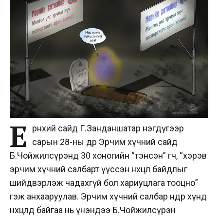
Е
рөнхий сайд Г.Занданшатар нэгдүгээр
сарын 28-ны өдөр Эрчим хүчний сайд
Б.Чойжилсүрэнд 30 хоногийн “тэнсэн” өгч, “хэрэв
эрчим хүчний салбарт үүссэн нөхцөл байдлыг
шийдвэрлэж чадахгүй бол хариуцлага тооцно”
гэж анхааруулав. Эрчим хүчний салбар өнөөдөр хүнд
нөхцөлд байгаа нь үнэндээ Б.Чойжилсүрэн