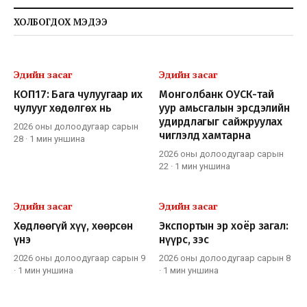
ХОЛБОГДОХ МЭДЭЭ
Эдийн засаг
Эдийн засаг
КОП17: Бага чулуугаар их
Монголбанк ОУСК-тай
чулууг хөдөлгөх нь
уур амьсгалын эрсдэлийн
удирдлагыг сайжруулах
2026 оны долоодугаар сарын
чиглэлд хамтарна
28
·
1 мин
уншина
2026 оны долоодугаар сарын
22
·
1 мин
уншина
Эдийн засаг
Эдийн засаг
Хөдлөөгүй хүү, хөөрсөн
Экспортын эр хоёр загал:
үнэ
нүүрс, зэс
2026 оны долоодугаар сарын 9
2026 оны долоодугаар сарын 8
·
1 мин
уншина
·
1 мин
уншина