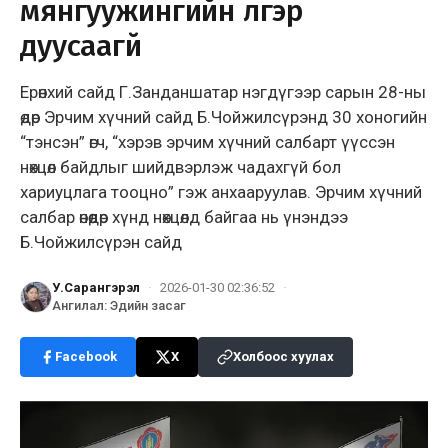
мянгуужингийн үлгэр
дуусаагүй
Ерөнхий сайд Г.Занданшатар нэгдүгээр сарын 28-ны
өдөр Эрчим хүчний сайд Б.Чойжилсүрэнд 30 хоногийн
“тэнсэн” өгч, “хэрэв эрчим хүчний салбарт үүссэн
нөхцөл байдлыг шийдвэрлэж чадахгүй бол
хариуцлага тооцно” гэж анхааруулав. Эрчим хүчний
салбар өнөөдөр хүнд нөхцөлд байгаа нь үнэндээ
Б.Чойжилсүрэн сайд
У.Сарангэрэл
·
2026-01-30 02:36:52
·
Ангилал
:
Эдийн засаг
Facebook
X
Холбоос хуулах