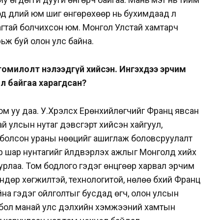
д дүлий юм шиг өнгөрөхөөр нь бухимдаад л
агтай болчихсон юм. Монгол Улстай хамтарч
ьж буй олон улс байна.
 томилолт нэлээдгүй хийсэн. Ингэхдээ эрчим
д л байгаа харагдсан?
м уу даа. У.Хүрэлсүх Ерөнхийлөгчийг Франц явсан
ай улсын нутаг дэвсгэрт хийсэн хайгуул,
й болсон ураны нөөцийг ашиглаж боловсруулалт
эр шар нунтагийг үйлдвэрлэх ажлыг Монголд хийх
урлаа. Том бодлого гэдэг өнцгөөр харвал эрчим
өндөр хөгжилтэй, технологитой, нөлөө бүхий Франц
йна гэдэг ойлголтыг бусдад өгч, олон улсын
нэ бол манай улс дэлхийн хэмжээний хамтын