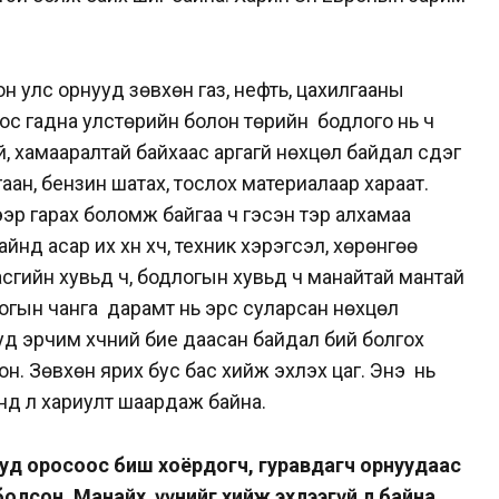
н улс орнууд зөвхөн газ, нефть, цахилгааны
оос гадна улстөрийн болон төрийн бодлого нь ч
, хамааралтай байхаас аргагүй нөхцөл байдал үүсдэг
аан, бензин шатах, тослох материалаар хараат.
р гарах боломж байгаа ч гэсэн тэр алхамаа
йнд асар их хүн хүч, техник хэрэгсэл, хөрөнгөө
сгийн хувьд ч, бодлогын хувьд ч манайтай мантай
логын чанга дарамт нь эрс суларсан нөхцөл
уд эрчим хүчний бие даасан байдал бий болгох
он. Зөвхөн ярих бус бас хийж эхлэх цаг. Энэ нь
инд л хариулт шаардаж байна.
д оросоос биш хоёрдогч, гуравдагч орнуудаас
болсон. Манайх үүнийг хийж эхлээгүй л байна.