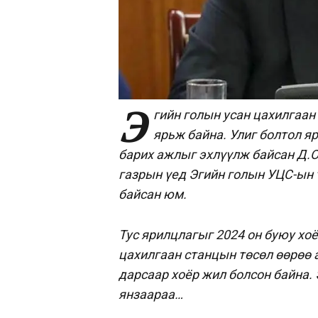
Э
гийн голын усан цахилгаан
ярьж байна. Улиг болтол я
барих ажлыг эхлүүлж байсан Д.О
газрын үед Эгийн голын УЦС-ын
байсан юм.
Тус ярилцлагыг 2024 он буюу хоё
цахилгаан станцын төсөл өөрөө а
дарсаар хоёр жил болсон байна. 
янзаараа…