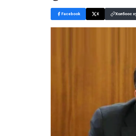
Facebook
X
Холбоос х