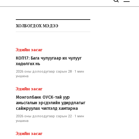
ХОЛБОГДОХ МЭДЭЭ
Эдийн засаг
КОП17: Бага чулуугаар их чулууг
хөдөлгөх нь
2026 оны долоодугаар сарын 28
·
1 мин
уншина
Эдийн засаг
Монголбанк ОУСК-тай уур
амьсгалын эрсдэлийн удирдлагыг
сайжруулах чиглэлд хамтарна
2026 оны долоодугаар сарын 22
·
1 мин
уншина
Эдийн засаг