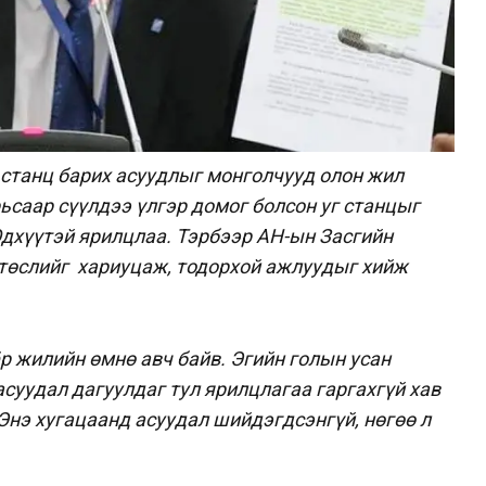
 станц барих асуудлыг монголчууд олон жил
рьсаар сүүлдээ үлгэр домог болсон уг станцыг
дхүүтэй ярилцлаа. Тэрбээр АН-ын Засгийн
 төслийг хариуцаж, тодорхой ажлуудыг хийж
р жилийн өмнө авч байв. Эгийн голын усан
суудал дагуулдаг тул ярилцлагаа гаргахгүй хав
Энэ хугацаанд асуудал шийдэгдсэнгүй, нөгөө л