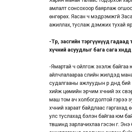
амлалт сонсохоор баярлаж огшоо
өнгөрөх. Яасан ч мэдрэмжгүй Зас
ажиллах, туслаж дэмжих тухай яр
-Төр, засгийн тэргүүнүүд гадаад
хүчний асуудлыг бага сага хөндөө
-Ямартай ч ойлгож эхэлж байгаа ю
айлчлалаараа сүүлийн жилүүдэд ман
судалгааны ажлуудын үр дүнд би
хийж цөмийн эрчим хүчний эх үүсв
маш том ач холбогдолтой гэрээ з
хүчний хараат байдлаас гаргахад 
улс туслахад бэлэн байгаа юм ба
түвшинд зарлачихлаа гэсэн үг. Э