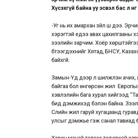
Хүсэхгүй байна уу эсвэл бас л нөгөө
-Уг нь их амархан зүйл шүү дээ. Э
хэрэгтэй үедээ авах цахилгааны х
зээлийн зарчим. Хоёр хөрштэйгээ
бүтээгдэхүүнийг Хятад, БНСУ, Каза
байхгүй.
Замын-Үүд дээр л шилжүүлэн ачих
байгаа бол өнгөрсөн жил Европы
хэвлэлийн бага хурал хийгээд “Та
бид дэмжихэд бэлэн байна. Зээл
Сүүлийн жил гаруй хугацаанд гурав
улсыг дэмжье гэж санал тавиад б
Харин манай талаас тодорхой хариу