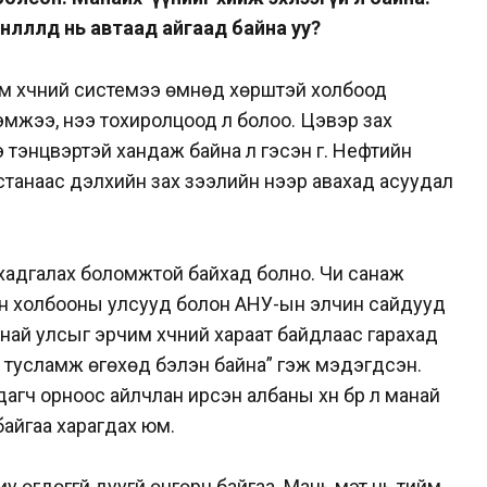
 нөлөөлөлд нь автаад айгаад байна уу?
рчим хүчний системээ өмнөд хөрштэй холбоод
эмжээ, үнээ тохиролцоод л болоо. Цэвэр зах
 тэнцвэртэй хандаж байна л гэсэн үг. Нефтийн
хстанаас дэлхийн зах зээлийн үнээр авахад асуудал
, хадгалах боломжтой байхад болно. Чи санаж
н холбооны улсууд болон АНУ-ын элчин сайдууд
най улсыг эрчим хүчний хараат байдлаас гарахад
 тусламж өгөхөд бэлэн байна” гэж мэдэгдсэн.
дагч орноос айлчлан ирсэн албаны хүн бүр л манай
айгаа харагдах юм.
 өгдөггүй дуугүй өнгөрч байгаа. Мань мэт нь тийм