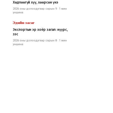
Хөдлөөгүй хүү, хөөрсөн үнэ
2026 оны долоодугаар сарын 9
·
1 мин
уншина
Эдийн засаг
Экспортын эр хоёр загал: нүүрс,
зэс
2026 оны долоодугаар сарын 8
·
1 мин
уншина