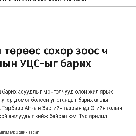
н төрөөс сохор зоос ч
олын УЦС-ыг барих
нц барих асуудлыг монголчууд олон жил ярьж
э үлгэр домог болсон уг станцыг барих ажлыг
аа. Тэрбээр АН-ын Засгийн газрын үед Эгийн голын
хой ажлуудыг хийж байсан юм. Тус ярилцл
Ангилал
:
Эдийн засаг