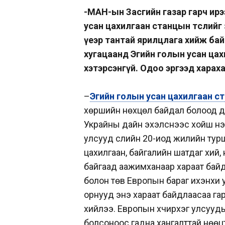
-МАН-ын Засгийн газар гарч ир
усан цахилгаан станцын төслийг
үеэр тантай ярилцлага хийж байл
хугацаанд Эгийн голын усан ца
хэтэрсэнгүй. Одоо эргээд харахад 
–
Эгийн голын усан цахилгаан с
хөршийн нөхцөл байдал болоод д
Украйны дайн эхэлснээс хойш нэ
улсууд сүүлийн 20-иод жилийн тур
цахилгаан, байгалийн шатдаг хий,
байгаад аажимханаар хараат байда
болон төв Европын бараг ихэнхи 
орнууд энэ хараат байдлаасаа гар
хийлээ. Европын хүчирхэг улсууд
болсоноос гадна хангалттай нөөцт