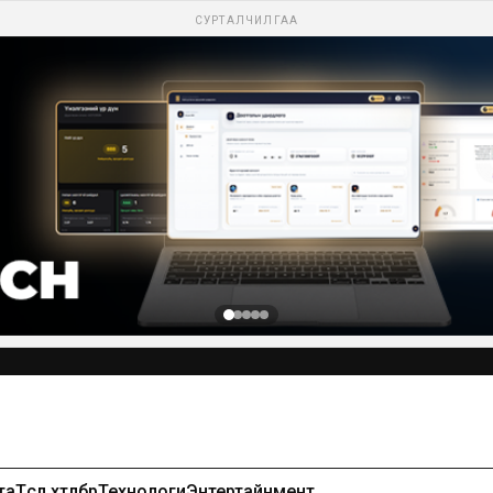
СУРТАЛЧИЛГАА
Сурталчилгаа байршуулах-99971391
та
Төсөл хөтөлбөр
Технологи
Энтертайнмент