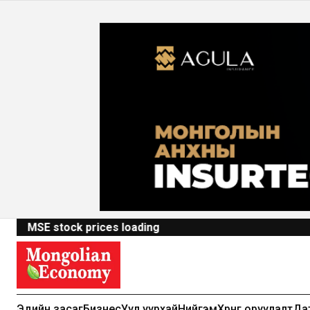
MSE stock prices loading
Эдийн засаг
Бизнес
Уул уурхай
Нийгэм
Хөрөнгө оруулалт
Да