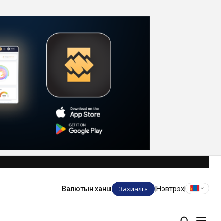
Захиалга
Нэвтрэх
Валютын ханш
|
|