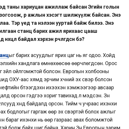
ээд таны хариуцан ажиллаж байсан Эгийн голын
 зогсоож, өөр ажлын хэсэгт шилжүүлж байсан. Энэ
аа. Тэр үед та нэлээн ууртай байж билээ. Энэ
хилгаан станц барих ажил ярихаас цааш
нөхцөл байдал хэрхэн өөрчлөгдсөн бэ?
танц
ыг барих асуудлыг ярих цаг нь яг одоо. Хойд
элхийн хандлага өмнөхөөсөө өөрчлөгдсөн. Орос
г зүйл ойлгомжтой болсон. Европын холбооны
шид ОХУ-аас хямд эрчим хүчний эх үүсвэр болсон
 нефтийн бүтээгдэхүүн ихээхэн хэмжээгээр авсаар
лд орсон гэдгээ хориг тавихад л мэдсэн. Зүүн
улсууд хүнд байдалд орсон. Тийм ч учраас ихэнхи
ах бодлогыг гаргаж өөр эх үүсвэртэй болох ажлыг
ын бараг ихэнхи нь өөр газраас авах боломжтой
эй болж байх шиг байна. Харин Зүүн Европын зарим