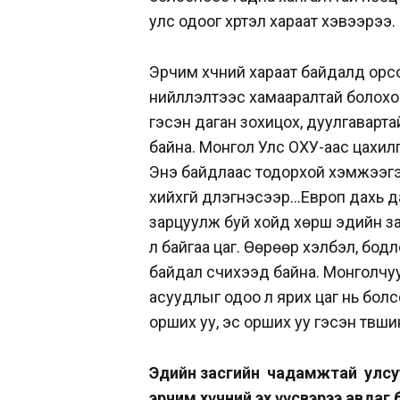
улс одоог хүртэл хараат хэвээрээ.
Эрчим хүчний хараат байдалд орсо
нийлүүлэлтээс хамааралтай болох
гэсэн даган зохицох, дуулгавартай
байна. Монгол Улс ОХУ-аас цахилг
Энэ байдлаас тодорхой хэмжээгээ
хийхгүй дүлэгнэсээр…Европ дахь да
зарцуулж буй хойд хөрш эдийн за
л байгаа цаг. Өөрөөр хэлбэл, бод
байдал үүсчихээд байна. Монголчу
асуудлыг одоо л ярих цаг нь болс
орших уу, эс орших уу гэсэн түвш
Эдийн засгийн чадамжтай улсуу
эрчим хүчний эх үүсвэрээ авдаг 