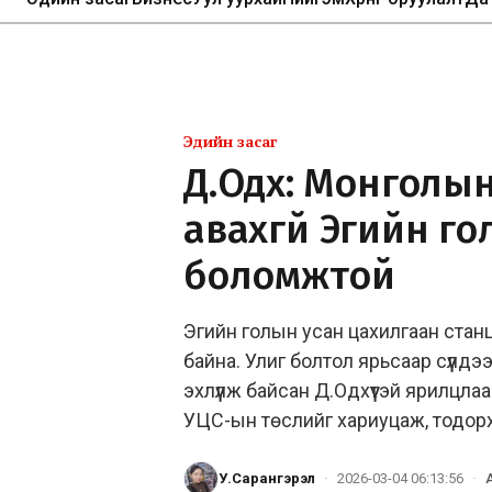
Эдийн засаг
Д.Одхүү: Монголы
авахгүй Эгийн г
боломжтой
Эгийн голын усан цахилгаан ста
байна. Улиг болтол ярьсаар сүүлдэ
эхлүүлж байсан Д.Одхүүтэй ярилцл
УЦС-ын төслийг хариуцаж, тодор
У.Сарангэрэл
·
2026-03-04 06:13:56
·