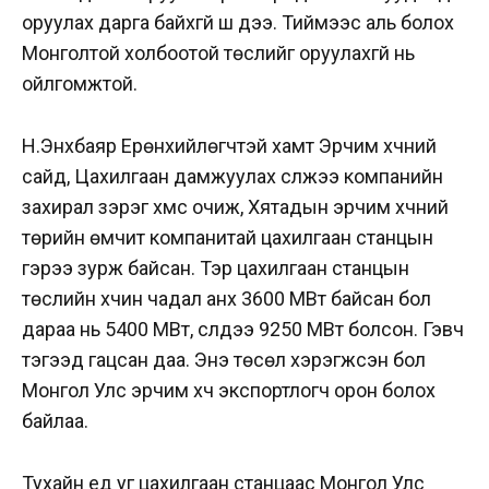
оруулах дарга байхгүй шүү дээ. Тиймээс аль болох
Монголтой холбоотой төслийг оруулахгүй нь
ойлгомжтой.
Н.Энхбаяр Ерөнхийлөгчтэй хамт Эрчим хүчний
сайд, Цахилгаан дамжуулах сүлжээ компанийн
захирал зэрэг хүмүүс очиж, Хятадын эрчим хүчний
төрийн өмчит компанитай цахилгаан станцын
гэрээ зурж байсан. Тэр цахилгаан станцын
төслийн хүчин чадал анх 3600 МВт байсан бол
дараа нь 5400 МВт, сүүлдээ 9250 МВт болсон. Гэвч
тэгээд гацсан даа. Энэ төсөл хэрэгжсэн бол
Монгол Улс эрчим хүч экспортлогч орон болох
байлаа.
Тухайн үед уг цахилгаан станцаас Монгол Улс