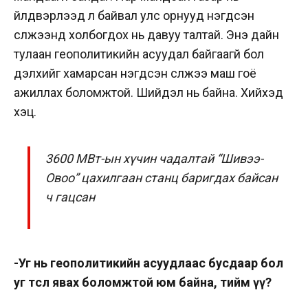
үйлдвэрлээд л байвал улс орнууд нэгдсэн
сүлжээнд холбогдох нь давуу талтай. Энэ дайн
тулаан геополитикийн асуудал байгаагүй бол
дэлхийг хамарсан нэгдсэн сүлжээ маш гоё
ажиллах боломжтой. Шийдэл нь байна. Хийхэд
хэцүү.
3600 МВт-ын хүчин чадалтай “Шивээ-
Овоо” цахилгаан станц баригдах байсан
ч гацсан
-Уг нь геополитикийн асуудлаас бусдаар бол
уг төсөл явах боломжтой юм байна, тийм үү?