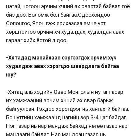
үнэтэй, ногоон эрчим хүчний эх үүсвэртэй байвал гоё
биз дээ. Боломж бол байгаа.Одоохондоо
Солонгос, Япон гэж ярихаасаа өмнө урт
хөрштэйгээ эрчим хүч худалдах, худалдан авах
гэрээг хийх ёстой л доо.
-Хятадад манайхаас сэргээгдэх эрчим хүч
худалдаж авах хэрэгцээ шаардлага байгаа
юу?
-Хятад аль хэдийн Өвөр Монголын нутагт асар
их хэмжээний эрчим хүчний эх үүсвэр барьж
байгуулсан. Гэхдээ хэрэгцээг нь хангахгүй байгаа.
Бүс нутгийн хэмжээнд цагийн зөрүү 3-4 цаг байдаг.
Нэг газар нь нар мандаж байхад нөгөө газар нар
мандаагүй байдаг. Нар мандсан газар нь