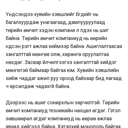
Үндсэндээ хувийн хэвшлийг бүгдийг нь
багалзуурдаж унагаагаад, дампууруулаад
төрийн өмчит хэдэн компани л үлдэх нь шиг
байна. Төрийн өмчит компаниуд нь өөрийн
үндсэн үүрэгт ажлаа хиймээр байна. Ашиглалтаасаа
хангалттай мөнгөө олж, хөрөнгө оруулалтаа
нөхдөг. Засвар үйлчилгээгээ хангалттай хийдэг
мөнгөтэй баймаар байгаа юм. Хувийн хэвшлийн
хийж чаддаг ажил руу ороод байхаар бид яагаад
ч өрсөлдөж чадахгүй байна.
Дээрээс нь ашиг сонирхлын зөрчилтэй. Төрийн
өмчит компаниуд техникийн нөхцөл өгдөг. Гэтэл
зөвшөөрөл өгдөг компаниуд нь өөрөө ажлаа
аваад хийгээд байна. Хэтэрхий монополь байгаа