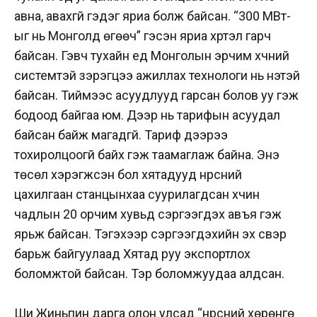
авна, авахгүй гэдэг яриа болж байсан. “300 МВт-
ыг нь Монголд өгөөч” гэсэн яриа хүртэл гарч
байсан. Гэвч тухайн үед Монголын эрчим хүчний
системтэй зэрэгцээ ажиллах технологи нь үнэтэй
байсан. Тиймээс асуудлууд гарсан болов уу гэж
бодоод байгаа юм. Дээр нь тарифын асуудал
байсан байж магадгүй. Тариф дээрээ
тохиролцоогүй байх гэж таамаглаж байна. Энэ
төсөл хэрэгжсэн бол хятадууд нүүрсний
цахилгаан станцынхаа суурилагдсан хүчин
чадлын 20 орчим хувьд сэргээгдэх авъя гэж
ярьж байсан. Тэгэхээр сэргээгдэхийн эх үүсвэр
барьж байгуулаад Хятад руу экспортлох
боломжтой байсан. Тэр боломжуудаа алдсан.
Ши Жиньпин дарга олон улсад “нүүрсний хөрөнгө