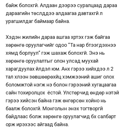
байж болохгүй. Алдаан дээрээ суралцаад дараа
дараагийн төслүүддээ алдаагаа давтахгүй л
урагшилдаг баймаар байна.
Хэдэн жилийн дараа ашгаа хүртэх гэж байгаа
хөрөнгө оруулагчийг одоо “Та нар бүтээгдэхүүнээ
хямд борлуул” гэж шахаж болохгүй. Энэ нь
хөрөнгө оруулалтыг олон улсад муухай
харагдуулах үйлдэл юм. Анх гэрээ хийхдээ л 2
тал хүлээн зөвшөөрөхүйц хэмжээний ашиг олох
боломжтой нэгж үнэ болон гэрээний хугацаагаа
сайн тохиролцох ёстой. Улстөрчид өндөр үнэтэй
гэрээ хийсэн байна гэж өнгөрсөн хойно нь
баалж болохгүй. Монголын энэхүү тогтворгүй
байдлаас болж хөрөнгө оруулагчид бүх салбарт
орж ирэхээс айгаад байна.