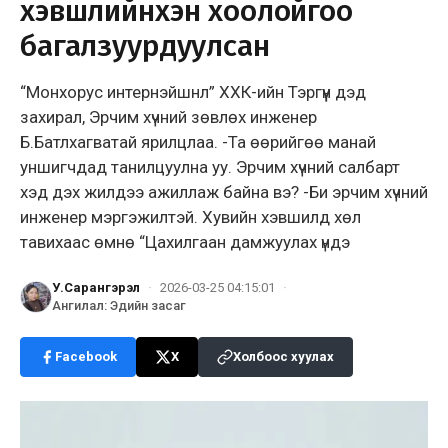
хэвшлийнхэн хоолойгоо
багалзуурдуулсан
“Монхорус интернэйшнл” ХХК-ийн Тэргүүн дэд
захирал, Эрчим хүчний зөвлөх инженер
Б.Батлхагватай ярилцлаа. -Та өөрийгөө манай
уншигчдад танилцуулна уу. Эрчим хүчний салбарт
хэд дэх жилдээ ажиллаж байна вэ? -Би эрчим хүчний
инженер мэргэжилтэй. Хувийн хэвшилд хөл
тавихаас өмнө “Цахилгаан дамжуулах үндэ
У.Сарангэрэл
·
2026-03-25 04:15:01
·
Ангилал
:
Эдийн засаг
Facebook
X
Холбоос хуулах