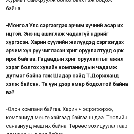
байна.
-Монгол Улс сэргээгдэх эрчим хүчний асар их
нөөцтэй. Энэ нөөцөө ашиглаж чадахгүй өнөөдрийг
хүргэсэн. Харин сүүлийн жилүүдэд сэргээгдэх
эрчим хүч рүү чиглэсэн хөрөнгө оруулалтууд орж
ирж байгаа. Гадаадын хөрөнгө оруулалтыг ажил
хэрэг болгох хувийн компаниудын чадамж
дутмаг байна гэж Шадар сайд Т.Доржханд
хэлж байсан. Та үүн дээр ямар бодолтой байна
вэ?
-Олон компани байгаа. Харин ч эсрэгээрээ,
компаниуд мөнгө хайгаад байгаа шүү дээ. Төслийн
санаанууд маш их байна. Төрөөс зохицуулалтаар