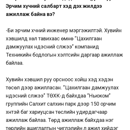
Эрчим хүчний салбарт хэд дэх жилдээ
ажиллаж байна вэ?
-Би эрчим хүчний инженер мэргэжилтэй. Хувийн
хэвшилд хөл тавихаас өмнө “Цахилгаан
дамжуулах үндэсний сүлжээ” компанид
Техникийн бодлогын хэлтсийн даргаар ажиллаж
байлаа.
Хувийн хэвшил руу орсноос хойш хэд хэдэн
төсөл дээр ажилласан. “Цахилгаан дамжуулах
үндэсний сүлжээ” ТӨХК-д байхдаа “Ньюком”
группийн Салхит салхин парк дээр 150 орчим
хүнтэй баг хариуцсан төслийн удирдагчаар
ажиллаж байлаа. Төрд ажиллаж байхдаа нэг
төрлийн ашиглалтын чиглэлийн л ажил хийдэг