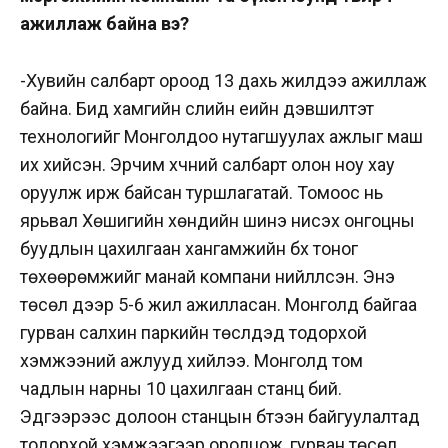
ажиллаж байна вэ?
-Хувийн салбарт ороод 13 дахь жилдээ ажиллаж
байна. Бид хамгийн сүүлийн үеийн дэвшилтэт
технологийг Монголдоо нутагшуулах ажлыг маш
их хийсэн. Эрчим хүчний салбарт олон ноу хау
оруулж ирж байсан туршлагатай. Томоос нь
ярьвал Хөшигийн хөндийн шинэ нисэх онгоцны
буудлын цахилгаан хангамжийн бүх тоног
төхөөрөмжийг манай компани нийлүүлсэн. Энэ
төсөл дээр 5-6 жил ажилласан. Монголд байгаа
гурван салхин паркийн төслүүдэд тодорхой
хэмжээний ажлууд хийлээ. Монголд том
чадлын нарны 10 цахилгаан станц бий.
Эдгээрээс долоон станцын бүтээн байгуулалтад
тодорхой хэмжээгээр оролцож, гурван төсөл