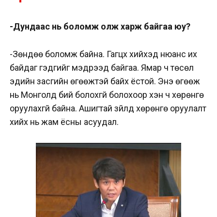
-Дундаас нь боломж олж харж байгаа юу?
-Зөндөө боломж байна. Гагцхүү хийхэд нюанс их
байдаг гэдгийг мэдрээд байгаа. Ямар ч төсөл
эдийн засгийн өгөөжтэй байх ёстой. Энэ өгөөж
нь Монголд бий болохгүй болохоор хэн ч хөрөнгө
оруулахгүй байна. Ашигтай зүйлд хөрөнгө оруулалт
хийх нь жам ёсны асуудал.