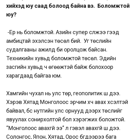
хийхэд юу саад болоод байна вэ. Боломжтой
юу?
-Ер нь боломжтой. Азийн супер сүлжээ гээд
амбицтай эхэлсэн төсөл бий. Уг төслийн
судалгааны ажилд би оролцож байсан.
Техникийн хувьд боломжтой төсөл. Эдийн
засгийн хувьд ч өгөөжтэй байж болохоор
харагдаад байгаа юм.
Хамгийн чухал нь улс төр, геополитик шүү дээ.
Хэрэв Хятад Монголоос эрчим хүч авах хүсэлтэй
байвал, бүс нутгийн улс орнууд дээрх төслийг
явуулах сонирхолтой бол хэрэгжих боложтой.
“Монголоос авахгүй ээ” л гэвэл авахгүй шүү дээ.
Солонгос, Япон, Хятад, Орос бүгдээрээ бага