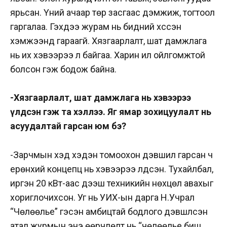
ярьсан. Үүний ачаар төр засгаас дэмжиж, тогтоол
гаргалаа. Гэхдээ журам нь бидний хүссэн
хэмжээнд гараагүй. Хязгаарлалт, шат дамжлага
нь их хэвээрээ л байгаа. Харин илүү ойлгомжтой
болсон гэж бодож байна.
-Хязгаарлалт, шат дамжлага нь хэвээрээ
үлдсэн гэж та хэллээ. Яг ямар зохицуулалт нь
асуудалтай гарсан юм бэ?
-Зарчмын хэд хэдэн томоохон дэвшил гарсан ч
ерөнхий концепц нь хэвээрээ үлдсэн. Тухайлбал,
иргэн 20 кВт-аас дээш техникийн нөхцөл авахыг
хориглочихсон. Уг нь УИХ-ын дарга Н.Учрал
“Чөлөөлье” гэсэн амбицтай бодлого дэвшүүлсэн
атал журмын энэ өөрчлөлт нь “чөлөөлье биш,