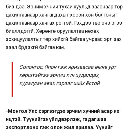
биз дээ. Эрчим хүчний тухай хуульд зааснаар төр
цахилгаанаар хангагдахыг хүссэн хэн болгоныг
цахилгаанаар хангах үүрэгтэй. Гэхдээ төр энэ үүргээ
биелүүлдэггүй. Хөрөнгө оруулалтаа нөхөх
зохицуулалтыг төр хийхгүй байгаа учраас эрүүл зах
зээл бүрдэхгүй байгаа юм.
Солонгос, Япон гэж ярихаасаа өмнө урт
хөрштэйгээ эрчим хүч худалдах,
худалдан авах гэрээг хийх ёстой
-Монгол Улс сэргээгдэх эрчим хүчний асар их
нөөцтэй. Түүнийгээ үйлдвэрлэж, гадагшаа
экспортлоно гэж олон жил ярилаа. Үүнийг