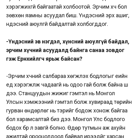
хэрэгжихгүй байгаатай холбоотой. Эрчим хүч бол
зөвхөн яамны асуудал биш. Үндэсний эрх ашиг,
үндэсний аюулгүй байдалтай холбогддог.
-Үндэсний эв нэгдэл, хүнсний аюулгүй байдал,
эрчим хүчний асуудалд байнга санаа зовдог
гэж Ерөнхийлөгч ярьж байсан?
-Эрчим хүчний салбараа хөгжүүлэх бодлогыг үеийн
үед хэрэгжүүлж чадаагүй нь одоо гай болж байна шүү
дээ. Станцуудын жижиг гэмтэл нь Монгол
Улсын хэмжээний гэмтэл болж хувираад төрийн
гурван өндөрлөг нь тэрийг бодож хонож байгаа
бол харамсалтай биз дээ. Монгол Улс бодлого
бодох бүр л завгүй болно. Өдөр тутмын аж ахуйн
ажилтай орооцолдоод байвал ирээдүйг харсан