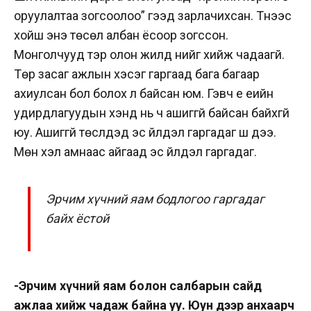
оруулалтаа зогсоолоо” гээд зарлачихсан. Түүнээс
хойш энэ төсөл албан ёсоор зогссон.
Монголчууд тэр олон жилд үүнийг хийж чадаагүй.
Төр засаг ажлын хэсэг гаргаад бага багаар
ахиулсан бол болох л байсан юм. Гэвч үе үеийн
удирдлагуудын хэнд нь ч ашиггүй байсан байхгүй
юу. Ашиггүй төслүүдэд эс үйлдэл гаргадаг шүү дээ.
Мөн хэл амнаас айгаад эс үйлдэл гаргадаг.
Эрчим хүчний яам бодлогоо гаргадаг
байх ёстой
-Эрчим хүчний яам болон салбарын сайд
ажлаа хийж чадаж байна уу. Юун дээр анхаарч