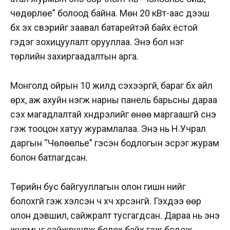
чөдөрлөе” болоод байна. Мөн 20 кВт-аас дээш
бүх эх үүсвэрийг заавал батарейтэй байх ёстой
гэдэг зохицуулалт орууллаа. Энэ бол нэг
төрлийн захиргаадалтын арга.
Монголд ойрын 10 жилд үүсэхээргүй, бараг бүх айл
өрх, аж ахуйн нэгж нарны панель барьсны дараа
үүсэх магадлалтай хүндрэлийг өнөө маргаашгүй үүснэ
гэж тооцон хатуу журамлалаа. Энэ нь Н.Учрал
даргын “Чөлөөлье” гэсэн бодлогын эсрэг журам
болон батлагдсан.
Төрийн бус байгууллагын олон гишүүн үүнийг
болохгүй гэж хэлсэн ч хүч хүрсэнгүй. Гэхдээ өөр
олон дэвшил, сайжралт тусгагдсан. Дараа нь энэ
журмыг сайжруулж болох байх гэж бодож