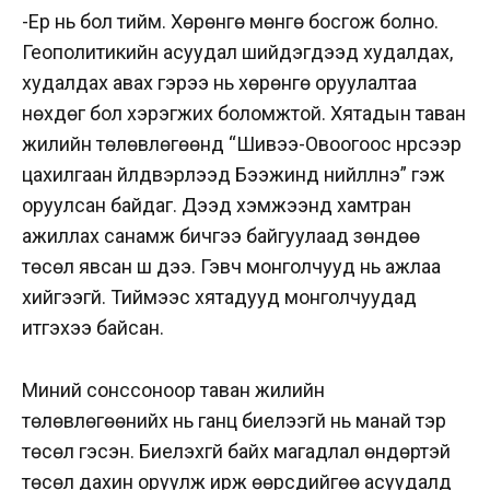
-Ер нь бол тийм. Хөрөнгө мөнгө босгож болно.
Геополитикийн асуудал шийдэгдээд худалдах,
худалдах авах гэрээ нь хөрөнгө оруулалтаа
нөхдөг бол хэрэгжих боломжтой.
Хятадын таван
жилийн төлөвлөгөөнд “Шивээ-Овоогоос нүүрсээр
цахилгаан үйлдвэрлээд Бээжинд нийлүүлнэ” гэж
оруулсан байдаг. Дээд хэмжээнд хамтран
ажиллах санамж бичгээ байгуулаад зөндөө
төсөл явсан шүү дээ. Гэвч монголчууд нь ажлаа
хийгээгүй. Тиймээс хятадууд монголчуудад
итгэхээ байсан.
Миний сонссоноор таван жилийн
төлөвлөгөөнийх нь ганц биелээгүй нь манай тэр
төсөл гэсэн. Биелэхгүй байх магадлал өндөртэй
төсөл дахин оруулж ирж өөрсдийгөө асуудалд