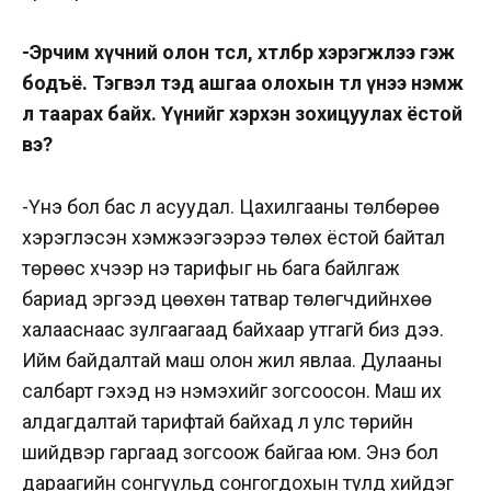
-Эрчим хүчний олон төсөл, хөтөлбөр хэрэгжлээ гэж
бодъё. Тэгвэл тэд ашгаа олохын төлөө үнээ нэмж
л таарах байх. Үүнийг хэрхэн зохицуулах ёстой
вэ?
-Үнэ бол бас л асуудал. Цахилгааны төлбөрөө
хэрэглэсэн хэмжээгээрээ төлөх ёстой байтал
төрөөс хүчээр үнэ тарифыг нь бага байлгаж
бариад эргээд цөөхөн татвар төлөгчдийнхөө
халааснаас зулгаагаад байхаар утгагүй биз дээ.
Ийм байдалтай маш олон жил явлаа. Дулааны
салбарт гэхэд үнэ нэмэхийг зогсоосон. Маш их
алдагдалтай тарифтай байхад л улс төрийн
шийдвэр гаргаад зогсоож байгаа юм. Энэ бол
дараагийн сонгуульд сонгогдохын тулд хийдэг