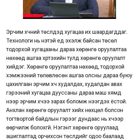
Эрчим хүчний төслүүдэд хугацаа их шаардагддаг.
Технологи нь үнэтэй үед эхэлж байсан төсөл
тодорхой хугацааны дараа хөрөнгө оруулалтаа
нөхөөд ашгаа хүртэхийн тулд хөрөнгө оруулалт
хийдэг. Хөрөнгө оруулалтаа нөхөөд, тодорхой
хэмжээний төлөвлөсөн ашгаа олсны дараа буюу
цахилгаан эрчим хүч худалдах, худалдан авах
гэрээний хугацаа дууссаны дараа маш хямд
үнээр эрчим хүчээ зарах боломж нээгдэх ёстой.
Анхлан хөрөнгө оруулалт хийх нөхцөл болсон
тогтвортой байдлын гэрээг дундаас нь хүчээр
өөрчилж болохгүй. Нэгэнт хөрөнгө оруулаад
ашиглалтад орчихсон төслүүдийг одоо баалаад