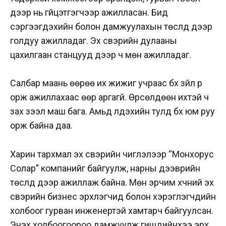
дээр нь гүйцэтгэгчээр ажилласан. Бид
сэргээгдэхийн болон дамжуулахын төслүүд дээр
голдуу ажилладаг. Эх үүсвэрийн дулааны
цахилгаан станцууд дээр ч мөн ажилладаг.
Салбар маань өөрөө их жижиг учраас бүх зүйл рүү
орж ажиллахаас өөр аргагүй. Өрсөлдөөн ихтэй ч
зах зээл маш бага. Амьд үлдэхийн тулд бүх юм руу
орж байна даа.
Харин тархмал эх үүсвэрийн чиглэлээр “Монхорус
Солар” компанийг байгуулж, нарны дээврийн
төслүүд дээр ажиллаж байна. Мөн эрчим хүчний эх
үүсвэрийн бизнес эрхлэгчид болон хэрэглэгчдийн
холбоог гурван инженертэй хамтарч байгуулсан.
Энэхүү холбоогоороо дамжуулж гишүүдийнхээ эрх