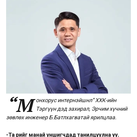
“М
онхорус интернэйшнл” ХХК-ийн
Тэргүүн дэд захирал, Эрчим хүчний
зөвлөх инженер Б.Батлхагватай ярилцлаа.
-Та өөрийгөө манай уншигчдад танилцуулна уу.