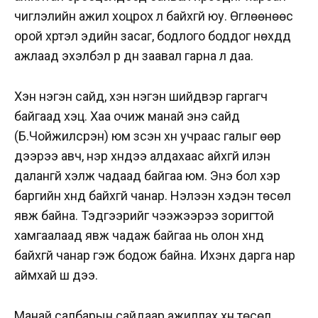
чиглэлийн ажил хоцрох л байхгүй юу. Өглөөнөөс
орой хүртэл эдийн засаг, бодлого боддог нөхдүүд
ажлаад эхэлбэл үр дүн заавал гарна л даа.
Хэн нэгэн сайд, хэн нэгэн шийдвэр гаргагч
байгаад хэцүү. Хаа очиж манай энэ сайд
(Б.Чойжилсүрэн) юм үзсэн хүн учраас галыг өөр
дээрээ авч, нэр хүндээ алдахаас айхгүй илэн
далангүй хэлж чадаад байгаа юм. Энэ бол хэр
баргийн хүнд байхгүй чанар. Нэлээн хэдэн төсөл
явж байна. Тэдгээрийг чээжээрээ зоригтой
хамгаалаад явж чадаж байгаа нь олон хүнд
байхгүй чанар гэж бодож байна. Ихэнх дарга нар
аймхай шүү дээ.
Манай салбарын сайдаар ажиллах хүн төсөл