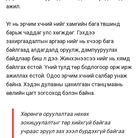
ажил.
Уг нь эрчим хүчний үнийг хамгийн бага түвшинд
барьж чаддаг улс хөгждөг. Гэхдээ
захиргаадалтын аргаар үнийг нь хүчээр бага
байлгаад алдагдалд оруулж, дампууруулах
байдлаар биш л дээ. Жинхэнээсээ үнийг нь хямд
байлгах ёстой. Үүний тулд төр бодлогоор орж ирж
ажиллах ёстой. Одоо эрчим хүчний салбар унаж
байна. Хэдэн дулааны цахилгаан станц маань
өвлийн цагт зогсоход бэлэн байна.
Хөрөнгө оруулалтаа нөхөх
зохицуулалтыг төр хийхгүй байгаа
учраас эрүүл зах зээл бүрдэхгүй байгаа