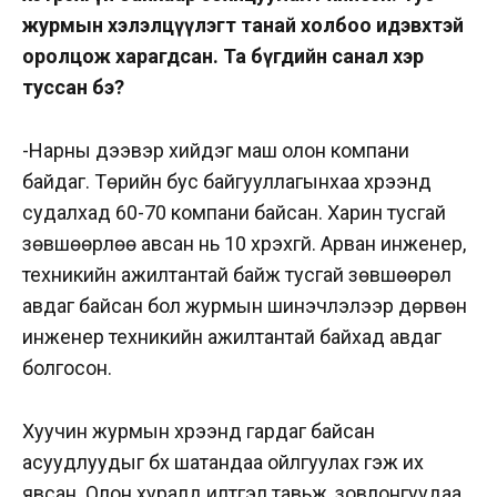
журмын хэлэлцүүлэгт танай холбоо идэвхтэй
оролцож харагдсан. Та бүгдийн санал хэр
туссан бэ?
-Нарны дээвэр хийдэг маш олон компани
байдаг. Төрийн бус байгууллагынхаа хүрээнд
судалхад 60-70 компани байсан. Харин тусгай
зөвшөөрлөө авсан нь 10 хүрэхгүй. Арван инженер,
техникийн ажилтантай байж тусгай зөвшөөрөл
авдаг байсан бол журмын шинэчлэлээр дөрвөн
инженер техникийн ажилтантай байхад авдаг
болгосон.
Хуучин журмын хүрээнд гардаг байсан
асуудлуудыг бүх шатандаа ойлгуулах гэж их
явсан. Олон хуралд илтгэл тавьж, зовлонгуудаа