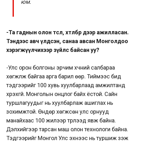
юм.
-Та гаднын олон төсөл, хөтөлбөр дээр ажилласан.
Тэндээс авч үлдсэн, санаа авсан Монголдоо
хэрэгжүүлчихээр зүйлс байсан уу?
-Улс орон болгоны эрчим хүчний салбараа
хөгжүүлж байгаа арга барил өөр. Тиймээс бид
тэдгээрийг 100 хувь хуулбарлаад амжилтанд
хүрэхгүй. Монголын онцлог байх ёстой. Сайн
туршлагуудыг нь хуулбарлаж ашиглах нь
зохимжтой. Өндөр хөгжсөн улс орнууд
манайхаас 100 жилээр түрүүлээд явж байна.
Дэлхийгээр тарсан маш олон технологи байна.
Тэдгээрийг Монгол Улс эхнээс нь туршиж үзэж