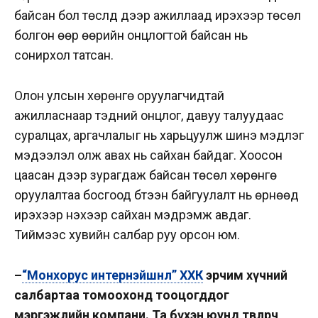
байсан бол төслүүд дээр ажиллаад ирэхээр төсөл
болгон өөр өөрийн онцлогтой байсан нь
сонирхол татсан.
Олон улсын хөрөнгө оруулагчидтай
ажилласнаар тэдний онцлог, давуу талуудаас
суралцах, аргачлалыг нь харьцуулж шинэ мэдлэг
мэдээлэл олж авах нь сайхан байдаг. Хоосон
цаасан дээр зурагдаж байсан төсөл хөрөнгө
оруулалтаа босгоод бүтээн байгуулалт нь өрнөөд
ирэхээр үнэхээр сайхан мэдрэмж авдаг.
Тиймээс хувийн салбар руу орсон юм.
–
“Монхорус интернэйшнл” ХХК
эрчим хүчний
салбартаа томоохонд тооцогддог
мэргэжлийн компани. Та бүхэн юунд төвлөрч