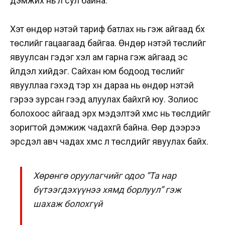
дэмжих нь л сул байна.
Хэт өндөр үнэтэй тариф батлах нь гэж айгаад бүх
төслийг гацаагаад байгаа. Өндөр үнэтэй төслийг
явуулсан гэдэг хэл ам гарна гэж айгаад эс
үйлдэл хийдэг. Сайхан юм бодоод төслийг
явууллаа гэхэд тэр хүн дараа нь өндөр үнэтэй
гэрээ зурсан гээд алуулах байхгүй юу. Золиос
болохоос айгаад эрх мэдэлтэй хүмүүс нь төслүүдийг
зоригтой дэмжиж чадахгүй байна. Өөр дээрээ
эрсдэл авч чадах хүмүүс л төслүүдийг явуулах байх.
Хөрөнгө оруулагчийг одоо “Та нар
бүтээгдэхүүнээ хямд борлуул” гэж
шахаж болохгүй