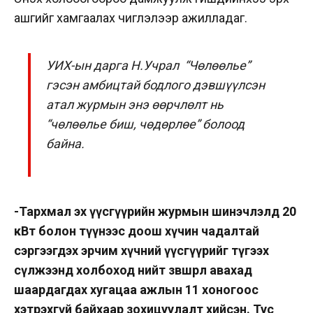
ашгийг хамгаалах чиглэлээр ажилладаг.
УИХ-ын дарга Н.Учрал “Чөлөөлье”
гэсэн амбицтай бодлого дэвшүүлсэн
атал журмын энэ өөрчлөлт нь
“чөлөөлье биш, чөдөрлөе” болоод
байна.
-Т
архмал эх үүсгүүрийн журмын шинэчлэлд 20
кВт болон түүнээс доош хүчин чадалтай
сэргээгдэх эрчим хүчний үүсгүүрийг түгээх
сүлжээнд холбоход нийт зөвшөөрөл авахад
шаардагдах хугацаа ажлын 11 хоногоос
хэтрэхгүй байхаар зохицуулалт хийсэн. Тус