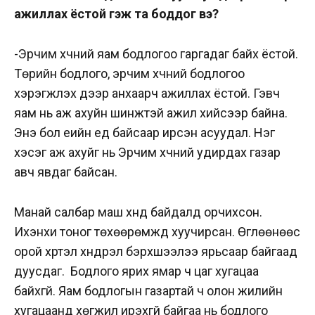
ажиллах ёстой гэж та боддог вэ?
-Эрчим хүчний яам бодлогоо гаргадаг байх ёстой.
Төрийн бодлого, эрчим хүчний бодлогоо
хэрэгжүүлэх дээр анхаарч ажиллах ёстой. Гэвч
яам нь аж ахуйн шинжтэй ажил хийсээр байна.
Энэ бол үеийн үед байсаар ирсэн асуудал. Нэг
хэсэг аж ахуйг нь Эрчим хүчний удирдах газар
авч явдаг байсан.
Манай салбар маш хүнд байдалд орчихсон.
Ихэнхи тоног төхөөрөмжүүд хуучирсан. Өглөөнөөс
орой хүртэл хүндрэл бэрхшээлээ ярьсаар байгаад
дуусдаг. Бодлого ярих ямар ч цаг хугацаа
байхгүй. Яам бодлогын газартай ч олон жилийн
хугацаанд хөгжил ирэхгүй байгаа нь бодлого