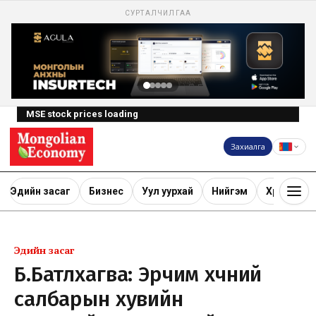
СУРТАЛЧИЛГАА
MSE stock prices loading
Захиалга
Эдийн засаг
Бизнес
Уул уурхай
Нийгэм
Хөрөнгө ору
Эдийн засаг
Б.Батлхагва: Эрчим хүчний
салбарын хувийн