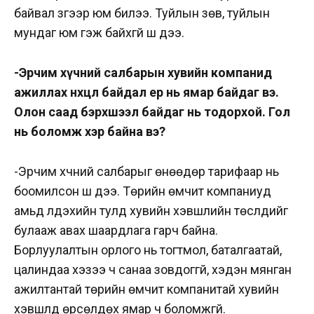
байвал зүгээр юм билээ. Туйлын зөв, туйлын
мундаг юм гэж байхгүй шүү дээ.
-Эрчим хүчний салбарын хувийн компанид
ажиллах нөхцөл байдал ер нь ямар байдаг вэ.
Олон саад бэрхшээл байдаг нь тодорхой. Гол
нь боломж хэр байна вэ?
-Эрчим хүчний салбарыг өнөөдөр тарифаар нь
боомилсон шүү дээ. Төрийн өмчит компаниуд
амьд үлдэхийн тулд хувийн хэвшлийн төслүүдийг
булааж авах шаардлага гарч байна.
Борлуулалтын орлого нь тогтмол, баталгаатай,
цалиндаа хэзээ ч санаа зовдоггүй, хэдэн мянган
ажилтантай төрийн өмчит компанитай хувийн
хэвшлүүд өрсөлдөх ямар ч боломжгүй.