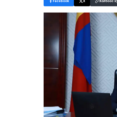
Facebook
X
Холбоос х