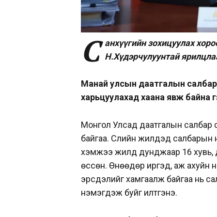
С
анхүүгийн зохицуулах хоро
Н.Хүдэрчулуунтай ярилцла
Манай улсын даатгалын салбар ө
харьцуулахад хаана явж байна г
Монгол Улсад даатгалын салбар ү
байгаа. Сүүлийн жилүүдэд салбарын ү
хэмжээ жилд дунджаар 16 хувь, 
өссөн. Өнөөдөр иргэд, аж ахуйн н
эрсдэлийг хамгаалж байгаа нь салб
нэмэгдэж буйг илтгэнэ.