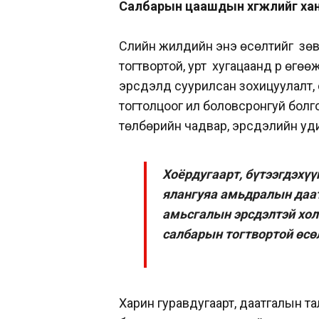
Салбарын цаашдын хөгжлийг хан
Сүүлийн жилүүдийн энэ өсөлтийг з
тогтвортой, урт хугацаанд үр өгөө
эрсдэлд суурилсан зохицуулалт, с
тогтолцоог илүү боловсронгуй бол
төлбөрийн чадвар, эрсдэлийн уди
Хоёрдугаарт, бүтээгдэхүү
ялангуяа амьдралын даатг
амьсгалын эрсдэлтэй хол
салбарын тогтвортой өсө
Харин гуравдугаарт, даатгалын тал