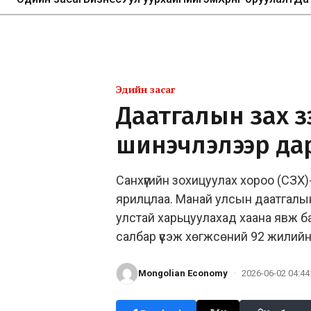
Эдийн засаг
Даатгалын зах 
шинэчлэлээр да
Санхүүгийн зохицуулах хороо (СЗХ)
ярилцлаа. Манай улсын даатгалын
улстай харьцуулахад хаана явж б
салбар үүсэж хөгжсөний 92 жилийн 
Mongolian Economy
·
2026-06-02 04:44