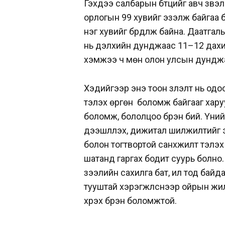
Гэхдээ салбарын бүтцийг авч үзв
орлогын 99 хувийг эзэлж байгаа 
нэг хувийг бүрдүүлж байна. Даатга
нь дэлхийн дунджаас 11–12 дахин
хэмжээ ч мөн олон улсын дунджа
Хэдийгээр энэ тоон үзүүлэлт нь од
тэлэх өргөн боломж байгааг хару
боломж, бололцоо бүрэн бий. Үүни
дээшлүүлэх, дижитал шилжилтийг 
болон тогтвортой санхүүжилт тэлэх
шатанд гаргах бодит суурь болно.
зээлийн сахилга бат, ил тод байд
тууштай хэрэгжүүлснээр ойрын жил
хүрэх бүрэн боломжтой.