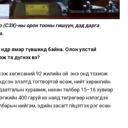
о (СЗХ)-ны орон тооны гишүүн, дэд дарга
а.
нөөдөр ямар түвшинд байна. Олон улстай
эж та дүгнэх вэ?
үсэж хөгжсөний 92 жилийн ой энэ онд тохиож
ндсэн үзүүлэлтүүд тогтвортой өсөж, нийт хөрөнгийн
даатгалын хураамж, нөхөн төлбөр 15–16 хувиар
эгжийн 400 гаруй их наяд төгрөгөөр үнэлэгдэх
арын нийгэм, эдийн засагт гүйцэтгэх үүрэг өсөн