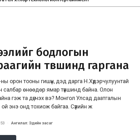
зээлийг бодлогын
раагийн түвшинд гаргана
-ны орон тооны гишүүн, дэд дарга Н.Хүдэрчулуунтай
 салбар өнөөдөр ямар түвшинд байна. Олон
айна гэж та дүгнэх вэ? Монгол Улсад даатгалын
ой энэ онд тохиож байгаа. Сүүлийн ж
:53
·
Ангилал
:
Эдийн засаг