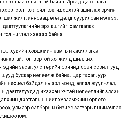
үүлэх шаардлагатай байна. Иргэд даатгалыг
й хэрэгсэл гэж ойлгож, идэвхтэй ашиглах орчин
ал шилжилт, инновац, өгөгдөлд суурилсан үнэлгээ,
, даатгуулагчийн эрх ашгийг хамгаалах
 гол чиглэл хэвээр байна.
 төр, хувийн хэвшлийн хамтын ажиллагааг
а чанартай, тогтвортой хөгжилд шилжих
эдийн засаг, улс төрийн орчинд үүссэн сорилтууд
 шууд бусаар нөлөөлж байна. Цар тахал, уур
н нөхцөл байдал нь эрүүл мэнд, аялал жуулчлал,
н даатгалуудад ихээхэн хүчтэй нөлөөллийг үзүүлсэн.
дэлхийн даатгалын нийт хураамжийн орлого
 өсөх, улмаар салбарын бизнес загварыг шинэчлэх
д жишээ юм.