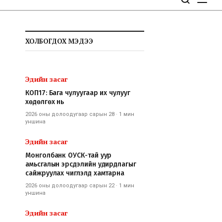
ХОЛБОГДОХ МЭДЭЭ
Эдийн засаг
КОП17: Бага чулуугаар их чулууг
хөдөлгөх нь
2026 оны долоодугаар сарын 28
·
1 мин
уншина
Эдийн засаг
Монголбанк ОУСК-тай уур
амьсгалын эрсдэлийн удирдлагыг
сайжруулах чиглэлд хамтарна
2026 оны долоодугаар сарын 22
·
1 мин
уншина
Эдийн засаг