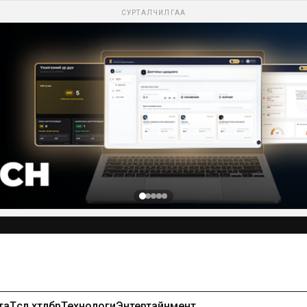
СУРТАЛЧИЛГАА
Сурталчилгаа байршуулах-99971391
та
Төсөл хөтөлбөр
Технологи
Энтертайнмент