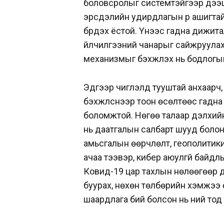
боловсролыг системтэйгээр дээшл
эрсдэлийн удирдлагын үр ашигта
бүрдэх ёстой. Үүнээс гадна дижит
үйлчилгээний чанарыг сайжруулах
механизмыг бэхжүүлэх нь бодлогын
Эдгээр чиглэлд тууштай анхаарч,
бэхжүүлснээр тоон өсөлтөөс гадн
боломжтой. Нөгөө талаар дэлхийн 
нь даатгалын салбарт шууд болон
амьсгалын өөрчлөлт, геополитикий
ачаа тээвэр, кибер аюулгүй байдлы
Ковид-19 цар тахлын нөлөөгөөр 
буурах, нөхөн төлбөрийн хэмжээ
шаардлага бий болсон нь үүний то