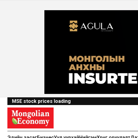
MSE stock prices loading
Эдийн засаг
Бизнес
Уул уурхай
Нийгэм
Хөрөнгө оруулалт
Да