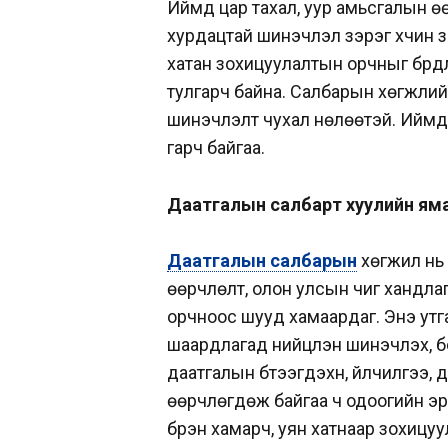
Иймд цар тахал, уур амьсгалын ө
хурдацтай шинэчлэл зэрэг хүчин з
хатан зохицуулалтын орчныг бүрдү
тулгарч байна. Салбарын хөгжли
шинэчлэлт чухал нөлөөтэй. Иймд
гарч байгаа.
Даатгалын салбарт хуулийн яма
Даатгалын салбарын
хөгжил нь 
өөрчлөлт, олон улсын чиг хандлага
орчноос шууд хамаардаг. Энэ утга
шаардлагад нийцүүлэн шинэчлэх, б
даатгалын бүтээгдэхүүн, үйлчилгээ
өөрчлөгдөж байгаа ч одоогийн эр
бүрэн хамарч, уян хатнаар зохиц