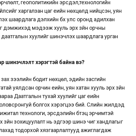
өрчлөлт, геополитикийн эрсдэл,технологийн
үйлсийг харгалзан цаг үеийн нөхцөлд нийцсэн, уян
үлэх шаардлага дэлхийн бүх улс оронд адилхан
йг дэмжихэд мэдээж хууль эрх зүйн орчны
 даатгалын хуулийг шинэчлэх шаардлага урган
р шинэчлэлт хэрэгтэй байна вэ?
зах зээлийн бодит нөхцөл, эдийн засгийн
тай уялдсан орчин үеийн, уян хатан хууль эрх зүйн
араа Даатгалын тухай хуулийг цаг үеийн
оловсронгуй болгох хэрэгцээ бий. Сүүлийн жилүүдэд
, дижитал технологи, эрсдэлийн бүтэц эрчимтэй
х зүйн зохицуулалт нь эдгээр шинэ чиг хандлагыг
уулахад тодорхой хязгаарлалтууд ажиглагдаж