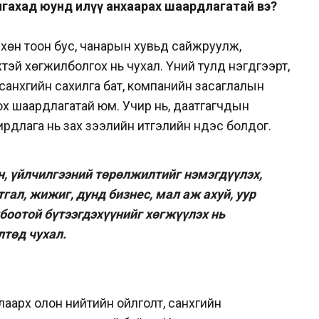
гахад юунд илүү анхаарах шаардлагатай вэ?
өвхөн тоон бус, чанарын хувьд сайжруулж,
жтэй хөгжилболгох нь чухал. Үүний тулд нэгдүгээрт,
анхүүгийн сахилга бат, компанийн засаглалын
гох шаардлагатай юм. Учир нь, даатгагчдын
рдлага нь зах зээлийн итгэлийн үндэс болдог.
н, үйлчилгээний төрөлжилтийг нэмэгдүүлэх,
ал, жижиг, дунд бизнес, мал аж ахуй, уур
боотой бүтээгдэхүүнийг хөгжүүлэх нь
лтөд чухал.
аарх олон нийтийн ойлголт, санхүүгийн