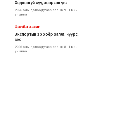
Хөдлөөгүй хүү, хөөрсөн үнэ
2026 оны долоодугаар сарын 9
·
1 мин
уншина
Эдийн засаг
Экспортын эр хоёр загал: нүүрс,
зэс
2026 оны долоодугаар сарын 8
·
1 мин
уншина