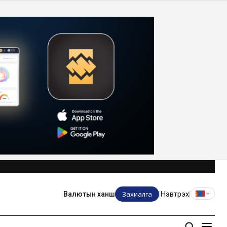
Захиалга
Нэвтрэх
Валютын ханш
|
|