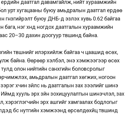
эл ердийн даатгал давамгайлж, нийт хураамжийн
бол урт хугацааны буюу амьдралын даатгал ердөө
лын гүнзгийрэлт буюу ДНБ-д эзлэх хувь 0.62 байгаа
 бага, нэг хүнд ногдох даатгалын хураамжийн
ас 20–30 дахин доогуур түвшинд байна.
оогийн түвшнийг илэрхийлж байгаа ч цаашид өсөх,
улж байна. Өөрөөр хэлбэл, энэ хэмжээгээр өсөх
й тулд олон нийтийн санхүүгийн боловсролыг
эрчимжүүлэх, амьдралын даатгал хөгжих, ногоон
 зэрэг хүчин зүйлс нь даатгалын зах зээлийг шинэ
 Иймд хууль эрх зүйн зохицуулалтын шинэчлэл, зах
ал, хэрэглэгчийн эрх ашгийг хамгаалах бодлогыг
үүдэд бүс нутгийн хэмжээнд өрсөлдөхүйц түвшинд