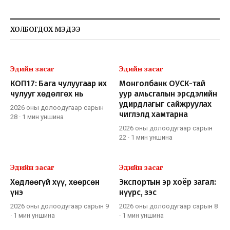
ХОЛБОГДОХ МЭДЭЭ
Эдийн засаг
Эдийн засаг
КОП17: Бага чулуугаар их
Монголбанк ОУСК-тай
чулууг хөдөлгөх нь
уур амьсгалын эрсдэлийн
удирдлагыг сайжруулах
2026 оны долоодугаар сарын
чиглэлд хамтарна
28
·
1 мин
уншина
2026 оны долоодугаар сарын
22
·
1 мин
уншина
Эдийн засаг
Эдийн засаг
Хөдлөөгүй хүү, хөөрсөн
Экспортын эр хоёр загал:
үнэ
нүүрс, зэс
2026 оны долоодугаар сарын 9
2026 оны долоодугаар сарын 8
·
1 мин
уншина
·
1 мин
уншина