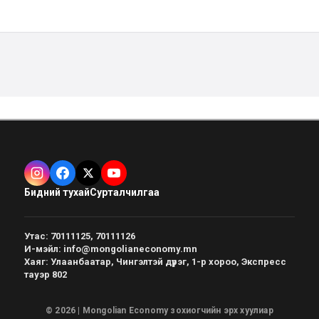
Бидний тухай
Сурталчилгаа
Утас
:
70111125, 70111126
И-мэйл
:
info@mongolianeconomy.mn
Хаяг
:
Улаанбаатар, Чингэлтэй дүүрэг, 1-р хороо, Экспресс
тауэр 802
© 2026 | Mongolian Economy зохиогчийн эрх хуулиар