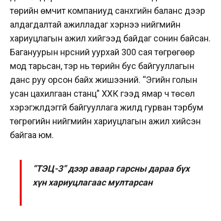
төрийн өмчит компаниуд санхүүгийн баланс дээр
алдагдалтай ажилладаг хэрнээ нийгмийн
хариуцлагын ажил хийгээд байдаг сонин байсан.
Багануурын нүүрсний уурхай 300 сая төгрөгөөр
мод тарьсан, тэр нь төрийн бус байгууллагын
данс руу орсон байх жишээний. “Эгийн голын
усан цахилгаан станц” ХХК гээд ямар ч төсөл
хэрэгжүүлдэггүй байгууллага жилд гурван тэрбум
төгрөгийн нийгмийн хариуцлагын ажил хийсэн
байгаа юм.
“ТЭЦ-3” дээр аваар гарсны дараа бүх
хүн хариуцлагаас мултарсан