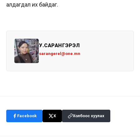
алдагдал их байдаг.
У.САРАНГЭРЭЛ
sarangerel@one.mn
Facebook
X
Холбоос хуулах