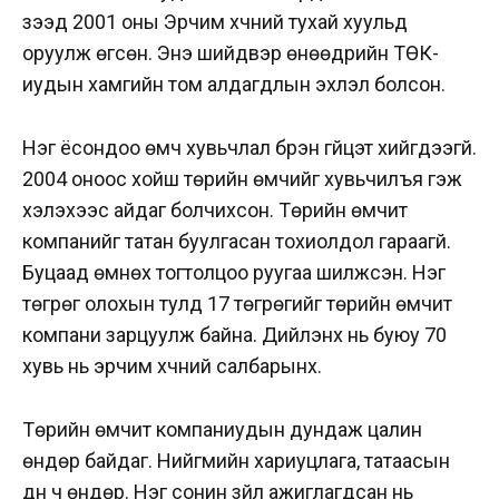
үзээд 2001 оны Эрчим хүчний тухай хуульд
оруулж өгсөн. Энэ шийдвэр өнөөдрийн ТӨК-
иудын хамгийн том алдагдлын эхлэл болсон.
Нэг ёсондоо өмч хувьчлал бүрэн гүйцэт хийгдээгүй.
2004 оноос хойш төрийн өмчийг хувьчилъя гэж
хэлэхээс айдаг болчихсон. Төрийн өмчит
компанийг татан буулгасан тохиолдол гараагүй.
Буцаад өмнөх тогтолцоо руугаа шилжсэн. Нэг
төгрөг олохын тулд 17 төгрөгийг төрийн өмчит
компани зарцуулж байна. Дийлэнх нь буюу 70
хувь нь эрчим хүчний салбарынх.
Төрийн өмчит компаниудын дундаж цалин
өндөр байдаг. Нийгмийн хариуцлага, татаасын
дүн ч өндөр. Нэг сонин зүйл ажиглагдсан нь