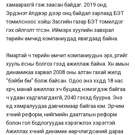
хамаарахгүй гэж заасан байдаг. 2019 онд
Эрдэнэт үйлдвэр дээр онц байдал зарлаад БЭТ
томилсноос хойш Засгийн газар БЭТ томилдог
гэх ойлголт түгсэн. Иймэрхүү хуулийн завхрал
төрийн өмчид компаниудад явагдаад байна.
Ямартай ч төрийн өмчит компаниудын эрх, үүргийг
хууль ёсны болгох гээд ажиллаж байна. Хүн амын
динамикаа харвал 2008 оны алтан гахай жилд
“бэйби бүүм” болж байсан. Одоо энэ хүүхдүүд 18 нас
хүрч, манай ажиллах хүч буцаад нэмэгдэж байгаа
ч удаан хадгалагдахгүй, 2040 гэхэд буурна. Энэ
үед хямралуудаа давчихмаар байгаа юм. Эрчим
хүчний реформ, нийгмийн даатгалын реформ
болон гол бодлогуудаа хэрэгжүүлэх хэрэгтэй.
Ажиллах хүчний динамик өөрчлөгдсөний дараа