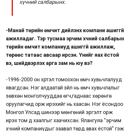
хүчний салбарынх.
-Манай төрийн өмчит дийлэнх компани ашиггүй
ажилладаг. Тэр тусмаа эрчим хүчний салбарын
төрийн өмчит компаниуд ашиггүй ажиллаж,
төрөөс татаас авсаар ирсэн. Үүнийг яах ёстой
вэ, шийдвэрлэх арга зам нь юу вэ?
-1996-2000 он хүртэл томоохон өмч хувьчлалууд
явагдсан. Нэг алдаатай зүйл нь өмч хувьчлалыг
зөвхөн монголчууддаа өгч,гаднаас хөрөнгө
оруулагчид орж ирэхийг нь хаасан. Нэг ёсондоо
Монгол Улсад шинээр мөнгөний эргэлт орж
ирэх том үүд хаалгыг хаачихсан. Ялангуяа “эрчим
хүчний компаниудыг заавал төрд авах ёстой” гэж