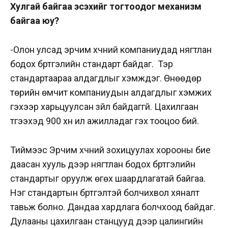
Хулгай байгаа эсэхийг тогтоодог механизм
байгаа юу?
-Олон улсад эрчим хүчний компаниудад нягтлан
бодох бүртгэлийн стандарт байдаг. Тэр
стандартаараа алдагдлыг хэмждэг. Өнөөдөр
төрийн өмчит компаниудын алдагдлыг хэмжих
гэхээр харьцуулсан зүйл байдаггүй. Цахилгаан
түгээхэд 900 хүн илүү ажилладаг гэх тооцоо бий.
Тиймээс Эрчим хүчний зохицуулах хорооны бие
даасан хууль дээр нягтлан бодох бүртгэлийн
стандартыг оруулж өгөх шаардлагатай байгаа.
Нэг стандартын бүртгэлтэй болчихвол хяналт
тавьж болно. Дандаа хардлага болчхоод байдаг.
Дулааны цахилгаан станцууд дээр цалингийн