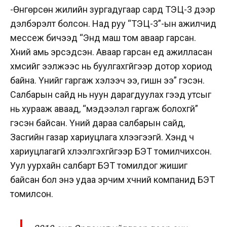
-Өнгөрсөн жилийн зургадугаар сард ТЭЦ-3 дээр
дэлбэрэлт болсон. Над руу “ТЭЦ-3”-ын ажилчид
мессеж бичээд “Энд маш том аваар гарсан.
Хүний амь эрсэдсэн. Аваар гарсан үед ажилласан
хүмүүсийг ээлжээс нь буулгахгүйгээр дотор хориод
байна. Үүнийг гаргаж хэлээч ээ, гишүүн ээ” гэсэн.
Салбарын сайд нь нуун дарагдуулах гээд утсыг
нь хурааж аваад, “мэдээлэл гаргаж болохгүй”
гэсэн байсан. Үүний дараа салбарын сайд,
Засгийн газар хариуцлага хүлээгээгүй. Хэнд ч
хариуцлагагүй хүлээлгэхгүйгээр БЭТ томилчихсон.
Уул уурхайн салбарт БЭТ томилдог жишиг
байсан бол энэ удаа эрчим хүчний компанид БЭТ
томилсон.