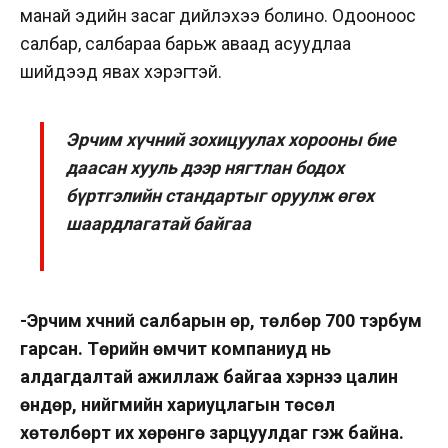
манай эдийн засаг дийлэхээ болино. Одооноос
салбар, салбараа барьж аваад асуудлаа
шийдээд явах хэрэгтэй.
Эрчим хүчний зохицуулах хорооны бие
даасан хууль дээр нягтлан бодох
бүртгэлийн стандартыг оруулж өгөх
шаардлагатай байгаа
-Эрчим хүчний салбарын өр, төлбөр 700 тэрбум
гарсан. Төрийн өмчит компаниуд нь
алдагдалтай ажиллаж байгаа хэрнээ цалин
өндөр, нийгмийн хариуцлагын төсөл
хөтөлбөрт их хөрөнгө зарцуулдаг гэж байна.