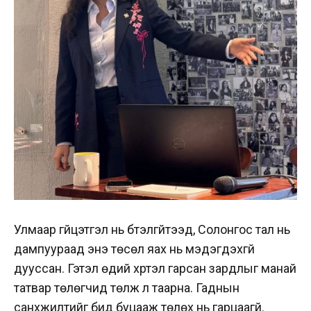
Улмаар гүйцэтгэл нь бүтэлгүйтээд, Солонгос тал нь
дампуураад энэ төсөл яах нь мэдэгдэхгүй
дууссан. Гэтэл өдий хүртэл гарсан зардлыг манай
татвар төлөгчид төлж л таарна. Гаднын
санхүүжилтийг бид буцааж төлөх нь гарцаагүй.