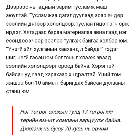
Дээрээс нь гаднын зарим тусламж маш
аюултай. Тусламжаа дагалдуулаад асар өндөр
зээлийн дүнгээр хэлэлцээр, туслан гүйцэтгэгч орж
ирдэг. Хятадаас бараа материалаа авна гээд нэг
ёсондоо хүчээр зээлээ тулгаж байгаа хэлбэр юм.
“Үнэгүй зүйл хулганын хавханд л байдаг” гэдэг
шиг, үнэгүй гэсэн юм болгоныг хүлээж аваад
зээлийн хэлэлцээрт ороод байна. Хэрэгтэй
байсан уу, гээд харахаар хүндрэлтэй. Үүний том
жишээ бол 10 аймагт баригдах байсан дулааны
станц юм.
Нэг төгрөг олохын тулд 17 төгрөгийг
төрийн өмчит компани зарцуулж байна.
Дийлэнх нь буюу 70 хувь нь эрчим