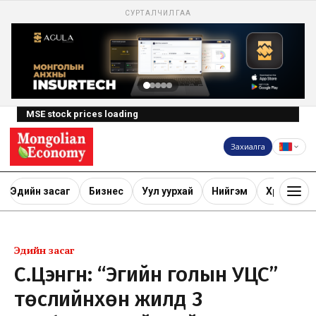
СУРТАЛЧИЛГАА
MSE stock prices loading
Захиалга
Эдийн засаг
Бизнес
Уул уурхай
Нийгэм
Хөрөнгө ору
Эдийн засаг
С.Цэнгүүн: “Эгийн голын УЦС”
төслийнхөн жилд 3