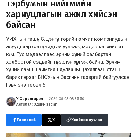
тэрбумын нийгмийн
хариуцлагын ажил хийсэн
байсан
УИХ -ын гишүүн С.Цэнгүүн төрийн өмчит компаниудын
асуудлаар сэтгүүлчидтэй уулзаж, мэдээлэл хийсэн
юм. Тус мэдээллээс эрчим хүчний салбартай
холбоотой сэдвийг түүвэрлэн хүргэж байна. Эрчим
хүчний яам 10 аймгийн дулааны цахилгаан станц
барих гэрээг БНСУ-ын Засгийн газартай байгуулсан.
Гэвч энэ төсөл б
У.Сарангэрэл
·
2026-06-03 08:35:50
·
Ангилал
:
Эдийн засаг
Facebook
X
Холбоос хуулах