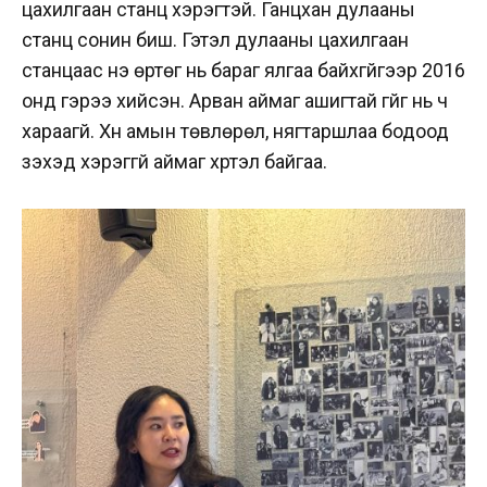
цахилгаан станц хэрэгтэй. Ганцхан дулааны
станц сонин биш. Гэтэл дулааны цахилгаан
станцаас үнэ өртөг нь бараг ялгаа байхгүйгээр 2016
онд гэрээ хийсэн. Арван аймаг ашигтай үгүйг нь ч
хараагүй. Хүн амын төвлөрөл, нягтаршлаа бодоод
үзэхэд хэрэггүй аймаг хүртэл байгаа.