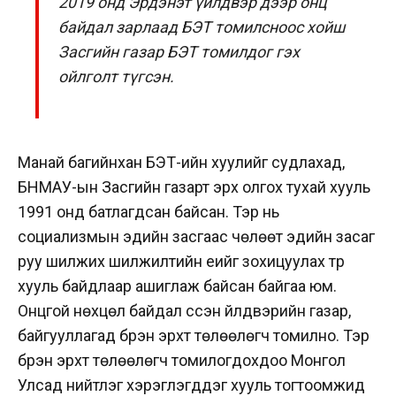
2019 онд Эрдэнэт үйлдвэр дээр онц
байдал зарлаад БЭТ томилсноос хойш
Засгийн газар БЭТ томилдог гэх
ойлголт түгсэн.
Манай багийнхан БЭТ-ийн хуулийг судлахад,
БНМАУ-ын Засгийн газарт эрх олгох тухай хууль
1991 онд батлагдсан байсан. Тэр нь
социализмын эдийн засгаас чөлөөт эдийн засаг
руу шилжих шилжилтийн үеийг зохицуулах түр
хууль байдлаар ашиглаж байсан байгаа юм.
Онцгой нөхцөл байдал үүссэн үйлдвэрийн газар,
байгууллагад бүрэн эрхт төлөөлөгч томилно. Тэр
бүрэн эрхт төлөөлөгч томилогдохдоо Монгол
Улсад нийтлэг хэрэглэгддэг хууль тогтоомжид