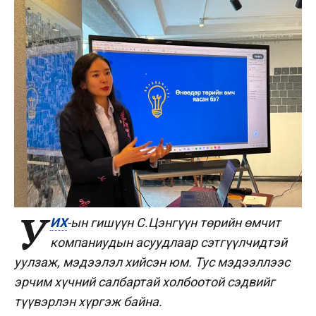
У
ИХ
-ын гишүүн С.Цэнгүүн төрийн өмчит
компаниудын асуудлаар сэтгүүлчидтэй
уулзаж, мэдээлэл хийсэн юм. Тус мэдээллээс
эрчим хүчний салбартай холбоотой сэдвийг
түүвэрлэн хүргэж байна.