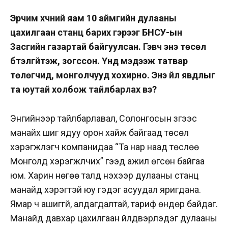
Эрчим хүчний яам 10 аймгийн дулааны
цахилгаан станц барих гэрээг БНСУ-ын
Засгийн газартай байгуулсан. Гэвч энэ төсөл
бүтэлгүйтэж, зогссон. Үүнд мэдээж татвар
төлөгчид, монголчууд хохирно. Энэ үйл явдлыг
та юутай холбож тайлбарлах вэ?
Энгийнээр тайлбарлавал, Солонгосын зүгээс
манайх шиг ядуу орон хайж байгаад төсөл
хэрэгжүүлэгч компанидаа “Та нар наад төслөө
Монголд хэрэгжүүлчих” гээд ажил өгсөн байгаа
юм. Харин нөгөө талд үнэхээр дулааны станц
манайд хэрэгтэй юу гэдэг асуудал яригдана.
Ямар ч ашиггүй, алдагдалтай, тариф өндөр байдаг.
Манайд давхар цахилгаан үйлдвэрлэдэг дулааны