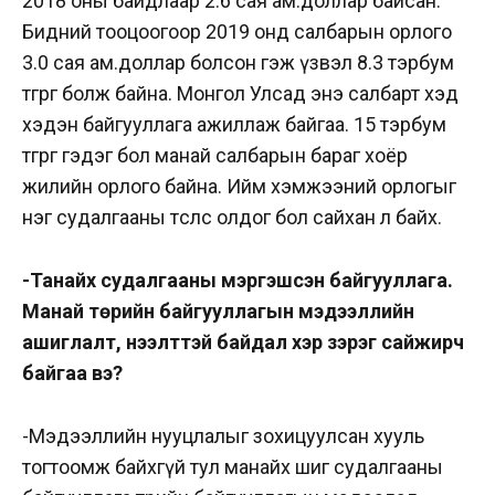
2018 оны байдлаар 2.6 сая ам.доллар байсан.
Бидний тооцоогоор 2019 онд салбарын орлого
3.0 сая ам.доллар болсон гэж үзвэл 8.3 тэрбум
төгрөг болж байна. Монгол Улсад энэ салбарт хэд
хэдэн байгууллага ажиллаж байгаа. 15 тэрбум
төгрөг гэдэг бол манай салбарын бараг хоёр
жилийн орлого байна. Ийм хэмжээний орлогыг
нэг судалгааны төслөөс олдог бол сайхан л байх.
-Танайх судалгааны мэргэшсэн байгууллага.
Манай төрийн байгууллагын мэдээллийн
ашиглалт, нээлттэй байдал хэр зэрэг сайжирч
байгаа вэ?
-Мэдээллийн нууцлалыг зохицуулсан хууль
тогтоомж байхгүй тул манайх шиг судалгааны