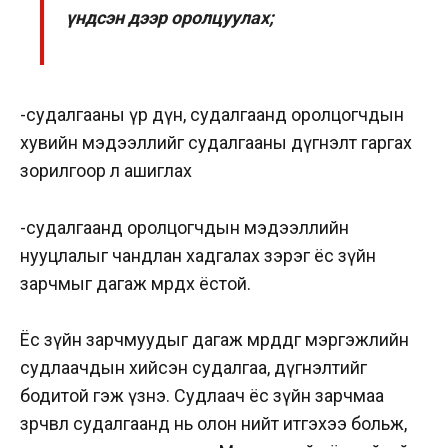
үндсэн дээр оролцуулах;
-судалгааны үр дүн, судалгаанд оролцогчдын
хувийн мэдээллийг судалгааны дүгнэлт гаргах
зорилгоор л ашиглах
-судалгаанд оролцогчдын мэдээллийн
нууцлалыг чандлан хадгалах зэрэг ёс зүйн
зарчмыг дагаж мөрдөх ёстой.
Ёс зүйн зарчмуудыг дагаж мөрддөг мэргэжлийн
судлаачдын хийсэн судалгаа, дүгнэлтийг
бодитой гэж үзнэ. Судлаач ёс зүйн зарчмаа
зөрчвөл судалгаанд нь олон нийт итгэхээ больж,