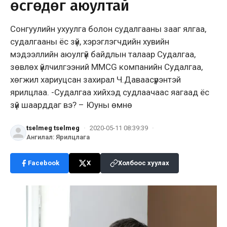
өсгөдөг аюултай
Сонгуулийн ухуулга болон судалгааны зааг ялгаа,
судалгааны ёс зүй, хэрэглэгчдийн хувийн
мэдээллийн аюулгүй байдлын талаар Судалгаа,
зөвлөх үйлчилгээний MMCG компанийн Судалгаа,
хөгжил хариуцсан захирал Ч.Даваасүрэнтэй
ярилцлаа. -Судалгаа хийхэд судлаачаас яагаад ёс
зүй шаарддаг вэ? – Юуны өмнө
tselmeg tselmeg
·
2020-05-11 08:39:39
·
Ангилал
:
Ярилцлага
Facebook
X
Холбоос хуулах