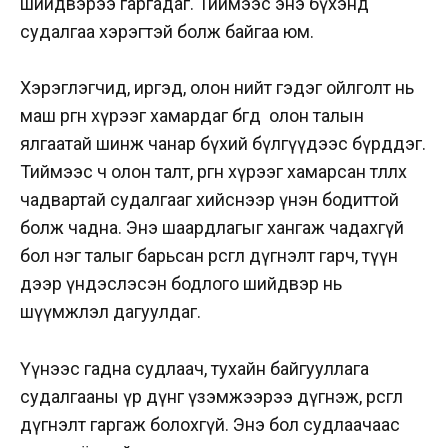
шийдвэрээ гаргадаг. Тиймээс энэ бүхэнд
судалгаа хэрэгтэй болж байгаа юм.
Хэрэглэгчид, иргэд, олон нийт гэдэг ойлголт нь
маш өргөн хүрээг хамардаг бөгөөд олон талын
ялгаатай шинж чанар бүхий бүлгүүдээс бүрддэг.
Тиймээс ч олон талт, өргөн хүрээг хамарсан төлөөлөх
чадвартай судалгааг хийснээр үнэн бодиттой
болж чадна. Энэ шаардлагыг хангаж чадахгүй
бол нэг талыг барьсан өрөөсгөл дүгнэлт гарч, түүн
дээр үндэслэсэн бодлого шийдвэр нь
шүүмжлэл дагуулдаг.
Үүнээс гадна судлаач, тухайн байгууллага
судалгааны үр дүнг үзэмжээрээ дүгнэж, өрөөсгөл
дүгнэлт гаргаж болохгүй. Энэ бол судлаачаас