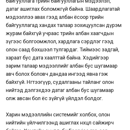
байгууллага төрийн байгууллагын мэдээлэл,
датаг ашиглах боломжгүй байна. Шаардлагатай
мэдээллээ авах гээд албан ёсоор төрийн
байгууллагад хандах талаар зохицуулсан дүрэм
журам байхгүй учраас төрийн албан хаагчдын
зүгээс болгоомжлол, хардлага сэрдлэг гээд
олон саад бэхшээл тулгардаг. Тиймээс задгай,
хараат бус дата хаалттай байна. Хэдийгээр
зарим талаар мэдээллийг албан бус шугамаар
авч болох боловч дандаа ингээд явна гэж
байхгүй. Нөгөөтээгүүр, судалгааны тайланг олон
нийтэд дэлгэхдээ датаг албан бус шугамаар
олж авсан бол ёс зүйгүй үйлдэл болдог.
Харин мэдээллийн системийг холбох, олон
нийтийн үйлчилгээнд ашиглах нөхцөл сайжирч