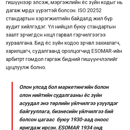
гишүүнээр элсэж, мэргэжлийн ёс зүйн кодыг нь
дагаж мөрдөх үүрэгтэй болсон. ISO 20252
стандартын хэрэгжилтийн байдалд жил бүр
аудит хийлгэдэг. Үл нийцэл буюу стандартын
заалт зөрчигдсөн нөхцөл гарвал гэрчилгээгээ
хураалгана. Бид ёс зүйн кодоо зөрчвөл захиалагч,
харилцагч, судалгаанд оролцогчид ESOMAR-ийн
арбитрт гомдол гаргаж бидний гишүүнчлэлийг
цуцлуулж болно.
Олон улсад бол маркетингийн болон
олон нийтийн судалгааны ёс зүйн
асуудал энэ төрлийн үйлчилгээ үзүүлдэг
байгууллага, бизнесийн үйлчилгээ бий
болсон цагаас буюу 1930-аад оноос
яригдаж ирсэн. ESOMAR 1934 онд