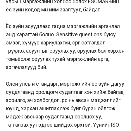
улсын мэргэжлийн холбоо болох ESOMAR-ийн
ёс зүйн кодод мөн ийм заалтууд байдаг.
Ёс зүйн асуудлаас гадна мэргэжлийн аргачлал
энд хэрэгтэй болно. Sensitive questions буюу
эмзэг, хүмүүс хариулахгүй, сөрөг сэтгэгдэл
төрүүлэх асуултыг оруулах уу, оруулах бол хэрхэн
томьёолж оруулах тухай мэргэжлийн арга,
аргачлалууд бий.
Олон улсын стандарт, мэргэжлийн ёс зүйн дагуу
судалгаанд оролцогч судалгааг хэн хийж байгаа,
зорилго, ач холбогдол, өөрөөс нь авсан мэдээллийг
юунд, хэрхэн ашиглах гэж буйг бүрэн ойлгож
мэдэж авснаар судалгаанд оролцох уу,
татгалзах уу гэдгээ шийдэх эрхтэй. Үүнийг ISO