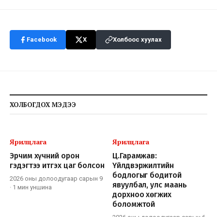
Facebook
X
Холбоос хуулах
ХОЛБОГДОХ МЭДЭЭ
Ярилцлага
Ярилцлага
Эрчим хүчний орон
Ц.Гарамжав:
гэдэгтээ итгэх цаг болсон
Үйлдвэржилтийн
бодлогыг бодитой
2026 оны долоодугаар сарын 9
явуулбал, улс маань
·
1 мин
уншина
дорхноо хөгжих
боломжтой