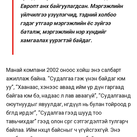
Европт анх байгуулагдсан. Мэргэжлийн
үйлчилгээ үзүүлэгчид, тэдний холбоо
гэдэг утгаар мэргэжлийн ёс зүйгээ
баталж, мэргэжлийн нэр хүндийг
хамгаалах үүрэгтэй байдаг.
Манай компани 2002 оноос хойш энэ салбарт
ажиллаж байна. “Судалгаа гэж үнэн байдаг юм
уу”, “Хаанаас, хэнээс аваад ийм үр дүн гаргаад
байгаа юм бэ, надаас л лав аваагүй”, “Судалгаанд
оюутнуудыг явуулдаг, нөгөөдүүл нь булан тойроод өөрөө
бөглөөд ирдэг”, “Судалгаа гээд шууд тоо
тавьчихдаг” гээд олон сөрөг сэтгэгдэлтэй тулгарч
байлаа. Ийм нөхцөл байсныг ч үгүйсгэхгүй. Энэ