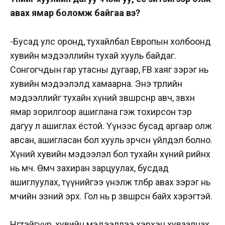
авах ямар боломж байгаа вэ?
-Бусад улс оронд, тухайлбал Европын холбоонд
хувийн мэдээллийн тухай хууль байдаг.
Сонгогчдын гар утасны дугаар, FB хаяг зэрэг нь
хувийн мэдээлэлд хамаарна. Энэ төрлийн
мэдээллийг тухайн хүний зөвшөөрснөөр авч, зөвхөн
ямар зорилгоор ашиглана гэж тохирсон тэр
дагуу л ашиглах ёстой. Үүнээс бусад аргаар олж
авсан, ашигласан бол хууль зөрчсөн үйлдэл болно.
Хүний хувийн мэдээлэл бол тухайн хүний өөрийнх
нь өмч. Өмчөө захиран зарцуулах, бусдад
ашиглуулах, түүнийгээ үнэлж төлбөр авах зэрэг нь
өмчийн эзний эрх. Гол нь өөрөө зөвшөөрсөн байх хэрэгтэй.
Нөгөөтэйгүүр, хувийн мэдээллээ хэрхэн хуваалцах