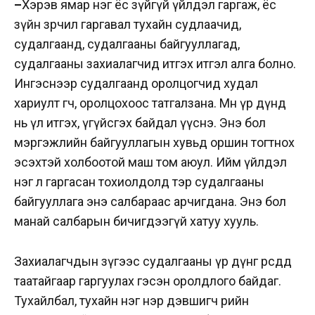
–
Хэрэв ямар нэг ёс зүйгүй үйлдэл гаргаж, ёс
зүйн зөрчил гаргавал тухайн судлаачид,
судалгаанд, судалгааны байгууллагад,
судалгааны захиалагчид итгэх итгэл алга болно.
Ингэснээр судалгаанд оролцогчид худал
хариулт өгч, оролцохоос татгалзана. Мөн үр дүнд
нь үл итгэх, үгүйсгэх байдал үүснэ. Энэ бол
мэргэжлийн байгууллагын хувьд оршин тогтнох
эсэхтэй холбоотой маш том аюул. Ийм үйлдэл
нэг л гаргасан тохиолдолд тэр судалгааны
байгууллага энэ салбараас арчигдана. Энэ бол
манай салбарын бичигдээгүй хатуу хууль.
Захиалагчдын зүгээс судалгааны үр дүнг өөрсдөдөө
таатайгаар гаргуулах гэсэн оролдлого байдаг.
Тухайлбал, тухайн нэг нэр дэвшигч өөрийн