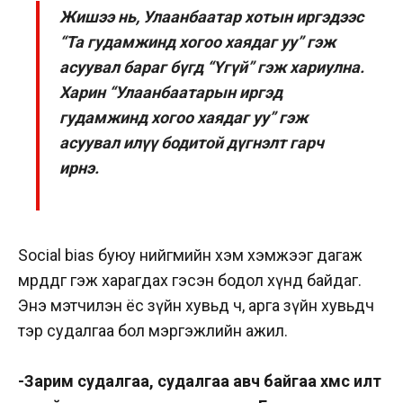
Жишээ нь, Улаанбаатар хотын иргэдээс
“Та гудамжинд хогоо хаядаг уу” гэж
асуувал бараг бүгд “Үгүй” гэж хариулна.
Харин “Улаанбаатарын иргэд
гудамжинд хогоо хаядаг уу” гэж
асуувал илүү бодитой дүгнэлт гарч
ирнэ.
Social bias буюу нийгмийн хэм хэмжээг дагаж
мөрддөг гэж харагдах гэсэн бодол хүнд байдаг.
Энэ мэтчилэн ёс зүйн хувьд ч, арга зүйн хувьдч
тэр судалгаа бол мэргэжлийн ажил.
-Зарим судалгаа, судалгаа авч байгаа хүмүүс илт