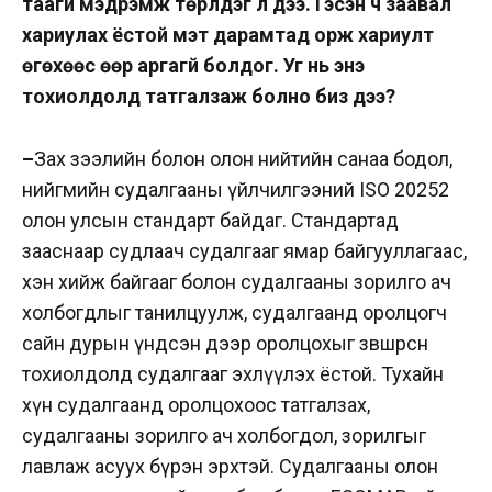
таагүй мэдрэмж төрүүлдэг л дээ. Гэсэн ч заавал
хариулах ёстой мэт дарамтад орж хариулт
өгөхөөс өөр аргагүй болдог. Уг нь энэ
тохиолдолд татгалзаж болно биз дээ?
–
Зах зээлийн болон олон нийтийн санаа бодол,
нийгмийн судалгааны үйлчилгээний ISO 20252
олон улсын стандарт байдаг. Стандартад
зааснаар судлаач судалгааг ямар байгууллагаас,
хэн хийж байгааг болон судалгааны зорилго ач
холбогдлыг танилцуулж, судалгаанд оролцогч
сайн дурын үндсэн дээр оролцохыг зөвшөөрсөн
тохиолдолд судалгааг эхлүүлэх ёстой. Тухайн
хүн судалгаанд оролцохоос татгалзах,
судалгааны зорилго ач холбогдол, зорилгыг
лавлаж асуух бүрэн эрхтэй. Судалгааны олон