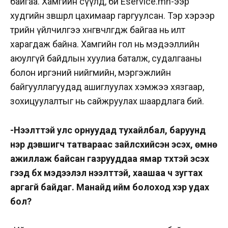
байгаа. Хамгийн сүүлд, би Eservice.mn-ээр
худгийн зөвшөөрөл цахимаар гаргуулсан. Тэр хэрээр
төрийн үйлчилгээ хөнгөвчлөгдөж байгаа нь илт
харагдаж байна. Хамгийн гол нь мэдээллийн
аюулгүй байдлын хуулиа баталж, судалгааны
болон иргэний нийгмийн, мэргэжлийн
байгууллагуудад ашиглуулах хэмжээ хязгаар,
зохицуулалтыг нь сайжруулах шаардлага бий.
-Нээлттэй улс орнуудад тухайлбал, баруунд
нэр дэвшигч татвараас зайлсхийсэн эсэх, өмнө
ажиллаж байсан газрууддаа ямар түүхтэй эсэх
гээд бүх мэдээлэл нээлттэй, хаашаа ч зугтах
аргагүй байдаг. Манайд ийм болоход хэр удах
бол?