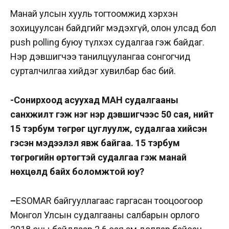
Манай улсын хууль тогтоомжид хэрхэн
зохицуулсан байдгийг мэдэхгүй, олон улсад бол
push polling буюу түлхэх судалгаа гэж байдаг.
Нэр дэвшигчээ танилцуулангаа сонгогчид
сурталчилгаа хийдэг хувилбар бас бий.
-Сонирхоод асуухад МАН судалгааны
санхүүжилт гэж нэг нэр дэвшигчээс 50 сая, нийт
15 тэрбум төгрөг цуглуулж, судалгаа хийсэн
гэсэн мэдээлэл явж байгаа. 15 тэрбум
төгрөгийн өртөгтэй судалгаа гэж манай
нөхцөлд байх боломжтой юу?
–
ESOMAR байгууллагаас гаргасан тооцоогоор
Монгол Улсын судалгааны салбарын орлого