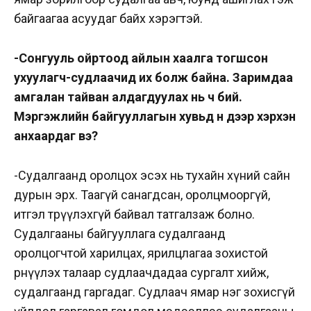
байгаагаа асуудаг байх хэрэгтэй.
-Сонгууль ойртоод айлын хаалга тогшсон
ухуулагч-судлаачид их болж байна. Заримдаа
амгалан тайван алдагдуулах нь ч бий.
Мэргэжлийн байгууллагын хувьд үүн дээр хэрхэн
анхаардаг вэ?
-Судалгаанд оролцох эсэх нь тухайн хүний сайн
дурын эрх. Таагүй санагдсан, оролцмооргүй,
итгэл төрүүлэхгүй байвал татгалзаж болно.
Судалгааны байгууллага судалгаанд
оролцогчтой харилцах, ярилцлагаа зохистой
өрнүүлэх талаар судлаачдадаа сургалт хийж,
судалгаанд гаргадаг. Судлаач ямар нэг зохисгүй