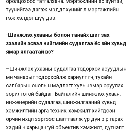
оролцохоос татгалзана. Мэргэжлийн ёс зүйтэй,
түүнийгээ дагаж мөрддөг хүнийг л мэргэжлийн
гэж хэлдэг шүү дээ.
-Шинжлэх ухааны болон танайх шиг зах
зээлийн эсвэл нийгмийн судалгаа ёс зүйн хувьд
ямар ялгаатай вэ?
–
Шинжлэх ухааны судалгаа тодорхой асуудлын
мөн чанарыг тодорхойлж хариулт өгч, тухайн
салбарын онолын мэдлэгт хувь нэмэр оруулах
зорилготой байдаг. Байгалийн шинжлэх ухаан,
инженерийн судалгаа, шинжилгээний хувьд
хэмжилтийн арга техник, хэмжилт хийгдсэн
орчин нөхцөл зэргээс шалтгаалж үр дүн өөр өөр гарах
хэдий ч харьцангуй объектив хэмжилт, дүгнэлт