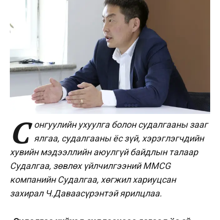
С
онгуулийн ухуулга болон судалгааны зааг
ялгаа, судалгааны ёс зүй, хэрэглэгчдийн
хувийн мэдээллийн аюулгүй байдлын талаар
Судалгаа, зөвлөх үйлчилгээний
MMCG
компанийн Судалгаа, хөгжил хариуцсан
захирал Ч.Даваасүрэнтэй ярилцлаа.