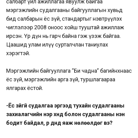
салбарт үйл ажиллагаа явуулж байгаа
мэргэжлийн судалгааны байгууллагын хувьд
бид салбарын ёс зүй, стандартыг нэвтрүүлэх
чиглэлээр 2008 оноос хойш тууштай ажиллаж
ирсэн. Үр дүн нь гарч байна гэж үзэж байгаа.
Цаашид улам илүү сурталчлан таниулах
хэрэгтэй.
Мэргэжлийн байгууллага “Би чадна” багийнхнаас
ёс зүй, мэргэжлийн арга зүй, туршлагаараа
ялгарах ёстой.
-Ёс зүйгүй судалгаа эргээд тухайн судалгааны
захиалагчийн нэр хүнд болон судалгааны үнэн
бодит байдал, үр дүнд яаж нөлөөлдөг вэ?