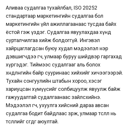
Аливаа судалгаа тухайлбал, ISO 20252
стандартаар маркетингийн судалгаа бол
маркетингийн үйл ажиллагаанаас тусдаа байх
ёстой гэж үздэг. Судалгаа явуулахдаа хүнд
сурталчилгаа хийж болдоггүй. Ингэвэл
хайрцаглагдсан буюу худал мэдээлэл нэр
дэвшигчдээ өгч, улмаар буруу шийдвэр гаргахад
хүргэдэг. Тиймээс судалгааг аль болох
хөндлөнгийн байр сууринаас хийхийг хичээгээрэй.
Тухайн сонгуулийн штабын хороо, хэсэг
хариуцсан хүмүүсийг солбицуулж явуулж байж
гажуудалтай судалгаанаас зайлсхийнэ.
Мэдээлэл өгч, ухуулга хийсний дараа авсан
судалгаа бодит байдлаас зөрж, улмаар төсөөлөл нь
төсөөллийг өсгөдөг аюултай.