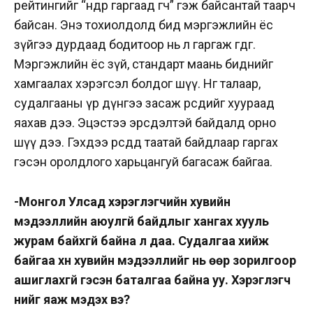
рейтингийг “өндөр гаргаад өгөөч” гэж байсантай таарч
байсан. Энэ тохиолдолд бид мэргэжлийн ёс
зүйгээ дурдаад бодитоор нь л гаргаж өгдөг.
Мэргэжлийн ёс зүй, стандарт маань биднийг
хамгаалах хэрэгсэл болдог шүү. Нөгөө талаар,
судалгааны үр дүнгээ засаж өөрсдийгөө хуураад
яахав дээ. Эцэстээ эрсдэлтэй байдалд орно
шүү дээ. Гэхдээ өөрсдөдөө таатай байдлаар гаргах
гэсэн оролдлого харьцангуй багасаж байгаа.
-Монгол Улсад хэрэглэгчийн хувийн
мэдээллийн аюулгүй байдлыг хангах хууль
журам байхгүй байна л даа. Судалгаа хийж
байгаа хүн хувийн мэдээллийг нь өөр зорилгоор
ашиглахгүй гэсэн баталгаа байна уу. Хэрэглэгч
үүнийг яаж мэдэх вэ?