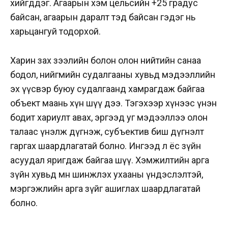
хийгддэг. Агаарын хэм цельсийн +25 градус
байсан, агаарын даралт тэд байсан гэдэг нь
харьцангуй тодорхой.
Харин зах зээлийн болон олон нийтийн санаа
бодол, нийгмийн судалгааны хувьд мэдээллийн
эх үүсвэр буюу судалгаанд хамрагдаж байгаа
объект маань хүн шүү дээ. Тэгэхээр хүнээс үнэн
бодит хариулт авах, эргээд уг мэдээллээ олон
талаас үнэлж дүгнэж, субъектив биш дүгнэлт
гаргах шаардлагатай болно. Ингээд л ёс зүйн
асуудал яригдаж байгаа шүү. Хэмжилтийн арга
зүйн хувьд мөн шинжлэх ухааны үндэслэлтэй,
мэргэжлийн арга зүйг ашиглах шаардлагатай
болно.