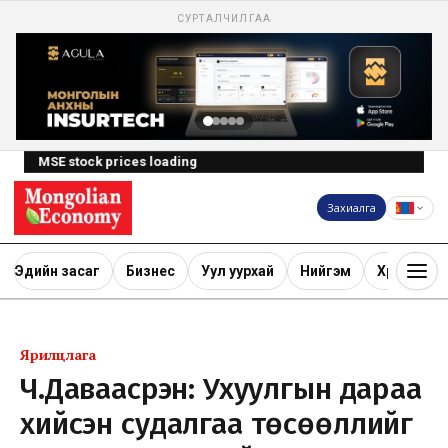
СУРТАЛЧИЛГАА
MSE stock prices loading
Захиалга
Эдийн засаг
Бизнес
Уул уурхай
Нийгэм
Хөрөнгө ору
Ярилцлага
Ч.Даваасүрэн: Ухуулгын дараа
хийсэн судалгаа төсөөллийг