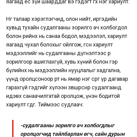
яагаад ёс зүй шаарддаг вэ гэдэгт өгөх нэг хариулт.
Нөгөө талаар хэрэглэгчид, олон нийт, иргэдийн
хувьд тухайн судалгааны зорилго ач холбогдол
болон өөрийнх нь санаа бодол, мэдээлэл, хариулт
яагаад чухал болохыг ойлгож, өгсөн хариулт
мэдээллийг нь судалгааны дүгнэлтээс өөр
зорилгоор ашиглахгүй, хувь хүний болон гэр
бүлийнх нь мэдээллийн нууцлалыг хадгална,
үүнд оролцсоноор өөрт нь ямар нэг сөрөг үр дагавар
гарахгүй гэдгийг хүлээн зөвшөөрснөөр судалгаанд
идэвх санаачилгатай оролцож, үнэн бодитой
хариулт өгдөг. Тиймээс судлаач:
-судалгааны зорилго ач холбогдлыг
оролцогчид тайлбарлан өгч, сайн дурын