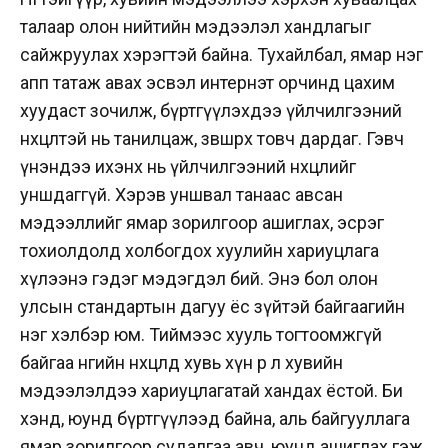
талаар олон нийтийн мэдээлэл хандлагыг
сайжруулах хэрэгтэй байна. Тухайлбал, ямар нэг
апп татаж авах эсвэл интернэт орчинд цахим
хуудаст зочилж, бүртгүүлэхдээ үйлчилгээний
нөхцөлтэй нь танилцаж, зөвшөөрөх товч дардаг. Гэвч
үнэндээ ихэнх нь үйлчилгээний нөхцлийг
уншдаггүй. Хэрэв уншвал танаас авсан
мэдээллийг ямар зорилгоор ашиглах, эсрэг
тохиолдолд холбогдох хуулийн хариуцлага
хүлээнэ гэдэг мэдэгдэл бий. Энэ бол олон
улсын стандартын дагуу ёс зүйтэй байгаагийн
нэг хэлбэр юм. Тиймээс хууль тогтоомжгүй
байгаа өнөөгийн нөхцөлд хувь хүн өөрөө л хувийн
мэдээлэлдээ хариуцлагатай хандах ёстой. Би
хэнд, юунд бүртгүүлээд байна, аль байгууллага
ямар зорилгоор судалгаа авч, юунд ашиглах гэж