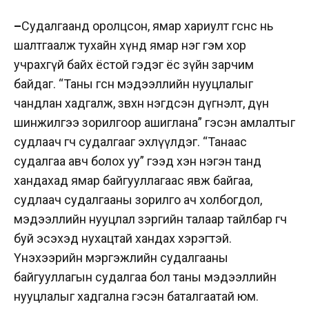
–
Судалгаанд оролцсон, ямар хариулт өгснөөс нь
шалтгаалж тухайн хүнд ямар нэг гэм хор
учрахгүй байх ёстой гэдэг ёс зүйн зарчим
байдаг. “Таны өгсөн мэдээллийн нууцлалыг
чандлан хадгалж, зөвхөн нэгдсэн дүгнэлт, дүн
шинжилгээ зорилгоор ашиглана” гэсэн амлалтыг
судлаач өгч судалгааг эхлүүлдэг. “Танаас
судалгаа авч болох уу” гээд хэн нэгэн танд
хандахад ямар байгууллагаас явж байгаа,
судлаач судалгааны зорилго ач холбогдол,
мэдээллийн нууцлал зэргийн талаар тайлбар өгч
буй эсэхэд нухацтай хандах хэрэгтэй.
Үнэхээрийн мэргэжлийн судалгааны
байгууллагын судалгаа бол таны мэдээллийн
нууцлалыг хадгална гэсэн баталгаатай юм.