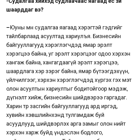
-Судалгаа хийхэд судлаачаас яагаад ёс зүй
шаарддаг вэ?
–
Юуны өмнө судалгаа яагаад хэрэгтэй гэдгийг
тайлбарлаад асуултад хариулъя. Бизнесийн
байгууллагууд хэрэглэгчдэд ямар эрэлт
хэрэгцээ байна, уг эрэлт хэрэгцээг одоо хэрхэн
хангаж байна, хангагдаагүй эрэлт хэрэгцээ,
шаардлага хэр зэрэг байна, ямар бүтээгдэхүүн,
үйлчилгээг, хэрхэн хэрэглэгчдэд хүргэх гэх мэт
олон асуултын хариултыг бодитойгоор мэдэж,
дүгнэлт хийж, бизнесийн шийдвэрээ гаргадаг.
Харин төр засгийн байгууллагууд ард иргэд,
хувийн хэвшлийнхэнд тулгамдаж буй
асуудлууд, шийдвэрлэх арга замыг олон нийт
хэрхэн харж буйд үндэслэн бодлого,