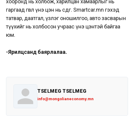
хооронд нь холбож, харилцан хамаарлыг нь
гаргаад өгвөл үнэ цэн нь өсдөг. Smartcar.mn гэхэд
татвар, даатгал, үзлэг оношилгоо, авто засварын
түүхийг нь холбосон учраас үнэ цэнтэй байгаа
юм.
-Ярилцсанд баярлалаа.
TSELMEG TSELMEG
info@mongolianeconomy.mn