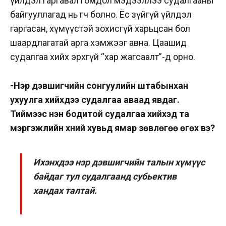
үйлдэл гаргавал гомдол мэдээллээ судалгааны
байгууллагад нь өгч болно. Ёс зүйгүй үйлдэл
гаргасан, хүмүүстэй зохисгүй харьцсан бол
шаардлагатай арга хэмжээг авна. Цаашид
судалгаа хийх эрхгүй “хар жагсаалт”-д орно.
-Нэр дэвшигчийн сонгуулийн штабынхан
ухуулга хийхдээ судалгаа аваад явдаг.
Тиймээс үнэн бодитой судалгаа хийхэд та
мэргэжлийн хүний хувьд ямар зөвлөгөө өгөх вэ?
Ихэнхдээ нэр дэвшигчийн талын хүмүүс
байдаг тул судалгаанд субьектив
хандах талтай.