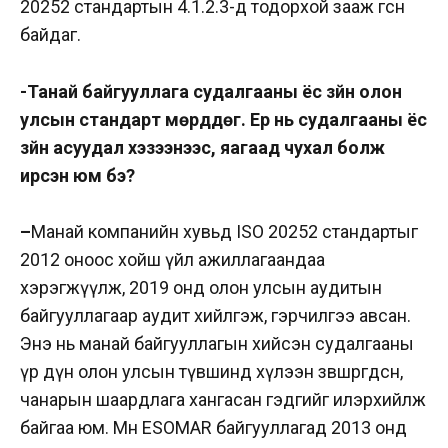
20252 стандартын 4.1.2.3-д тодорхой зааж өгсөн
байдаг.
-Танай байгууллага судалгааны ёс зүйн олон
улсын стандарт мөрддөг. Ер нь судалгааны ёс
зүйн асуудал хэзээнээс, яагаад чухал болж
ирсэн юм бэ?
–
Манай компанийн хувьд ISO 20252 стандартыг
2012 оноос хойш үйл ажиллагаандаа
хэрэгжүүлж, 2019 онд олон улсын аудитын
байгууллагаар аудит хийлгэж, гэрчилгээ авсан.
Энэ нь манай байгууллагын хийсэн судалгааны
үр дүн олон улсын түвшинд хүлээн зөвшөөрөгдсөн,
чанарын шаардлага хангасан гэдгийг илэрхийлж
байгаа юм. Мөн ESOMAR байгууллагад 2013 онд