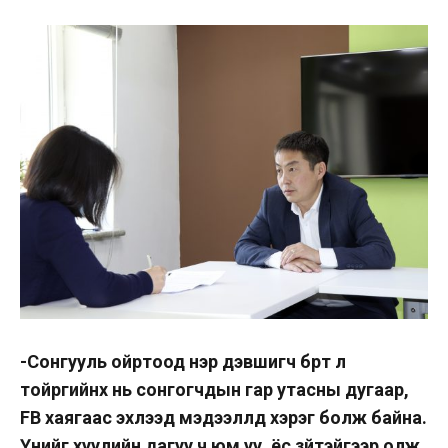
-Сонгууль ойртоод нэр дэвшигч бүрт л
тойргийнх нь сонгогчдын гар утасны дугаар,
FB хаягаас эхлээд мэдээллүүд хэрэг болж байна.
Үүнийг хуулийн дагуу ч юм уу, ёс зүйтэйгээр олж