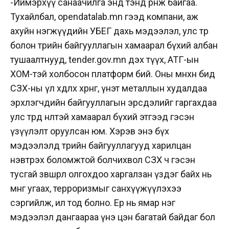
-Иймэрхүү санаачилга энд тэнд өрнөж байгаа.
Тухайлбал, opendatalab.mn гээд компани, аж
ахуйн нэгжүүдийн УБЕГ дахь мэдээлэл, улс төр
болон төрийн байгууллагын хамаарал бүхий албан
тушаалтнууд, tender.gov.mn дэх түүх, АТГ-ын
ХОМ-тэй холбосон платформ бий. Оны өмнөхөн бид
СЗХ-ны үл хөдлөх хөрөнгө, үнэт металлын худалдаа
эрхлэгчдийн байгууллагын эрсдэлийг гаргахдаа
улс төрд нөлөөтэй хамаарал бүхий этгээд гэсэн
үзүүлэлт оруулсан юм. Хэрэв энэ бүх
мэдээлэлд төрийн байгууллагууд харилцан
нэвтрэх боломжтой болчихвол СЗХ ч гэсэн
тусгай зөвшөөрөл олгохдоо харгалзан үздэг байх нь
мөнгө угаах, терроризмыг санхүүжүүлэхээ
сэргийлж, ил тод болно. Ер нь ямар нэг
мэдээлэл дангаараа үнэ цэн багатай байдаг бол