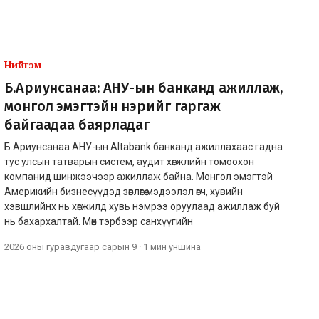
Нийгэм
Б.Ариунсанаа: АНУ-ын банканд ажиллаж,
монгол эмэгтэйн нэрийг гаргаж
байгаадаа баярладаг
Б.Ариунсанаа АНУ-ын Altabank банканд ажиллахаас гадна
тус улсын татварын систем, аудит хөгжлийн томоохон
компанид шинжээчээр ажиллаж байна. Монгол эмэгтэй
Америкийн бизнесүүдэд зөвлөгөө мэдээлэл өгч, хувийн
хэвшлийнх нь хөгжилд хувь нэмрээ оруулаад ажиллаж буй
нь бахархалтай. Мөн тэрбээр санхүүгийн
2026 оны гуравдугаар сарын 9
·
1 мин
уншина