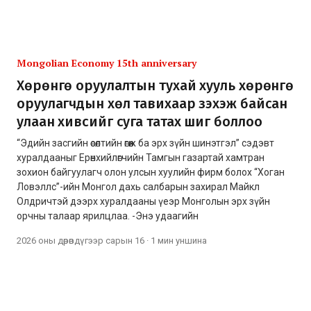
Mongolian Economy 15th anniversary
Хөрөнгө оруулалтын тухай хууль хөрөнгө
оруулагчдын хөл тавихаар зэхэж байсан
улаан хивсийг суга татах шиг боллоо
“Эдийн засгийн өсөлтийн өгөөж ба эрх зүйн шинэтгэл” сэдэвт
хуралдааныг Ерөнхийлөгчийн Тамгын газартай хамтран
зохион байгуулагч олон улсын хуулийн фирм болох “Хоган
Ловэллс”-ийн Монгол дахь салбарын захирал Майкл
Олдричтэй дээрх хуралдааны үеэр Монголын эрх зүйн
орчны талаар ярилцлаа. -Энэ удаагийн
2026 оны дөрөвдүгээр сарын 16
·
1 мин
уншина