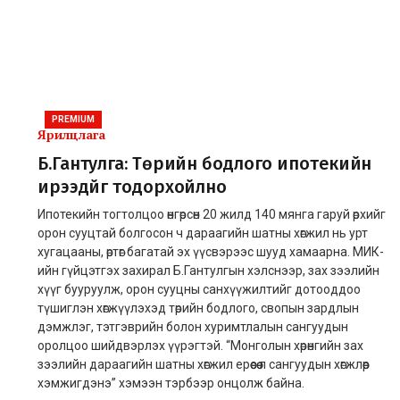
PREMIUM
Ярилцлага
Б.Гантулга: Төрийн бодлого ипотекийн
ирээдүйг тодорхойлно
Ипотекийн тогтолцоо өнгөрсөн 20 жилд 140 мянга гаруй өрхийг
орон сууцтай болгосон ч дараагийн шатны хөгжил нь урт
хугацааны, өртөг багатай эх үүсвэрээс шууд хамаарна. МИК-
ийн гүйцэтгэх захирал Б.Гантулгын хэлснээр, зах зээлийн
хүүг бууруулж, орон сууцны санхүүжилтийг дотооддоо
түшиглэн хөгжүүлэхэд төрийн бодлого, свопын зардлын
дэмжлэг, тэтгэврийн болон хуримтлалын сангуудын
оролцоо шийдвэрлэх үүрэгтэй. “Монголын хөрөнгийн зах
зээлийн дараагийн шатны хөгжил ерөөсөө л сангуудын хөгжлөөр
хэмжигдэнэ” хэмээн тэрбээр онцолж байна.