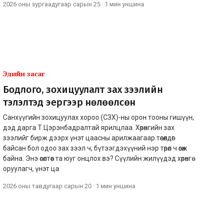
2026 оны зургаадугаар сарын 25
·
1 мин
уншина
Эдийн засаг
Бодлого, зохицуулалт зах зээлийн
тэлэлтэд эергээр нөлөөлсөн
Санхүүгийн зохицуулах хороо (СЗХ)-ны орон тооны гишүүн,
дэд дарга Т.Цэрэнбадралтай ярилцлаа. Хөрөнгийн зах
зээлийг бирж дээрх үнэт цаасны арилжаагаар төсөөлдөг
байсан бол одоо зах зээл ч, бүтээгдэхүүний нэр төрөл ч өсөж
байна. Энэ өсөлтөөс та юуг онцлох вэ? Сүүлийн жилүүдэд хөрөнгө
оруулагч, үнэт ца
2026 оны тавдугаар сарын 20
·
1 мин
уншина