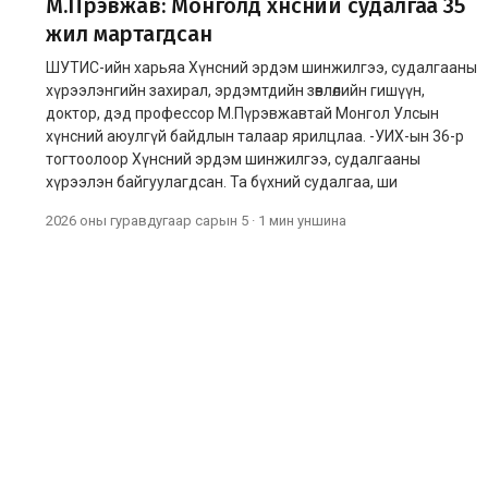
М.Пүрэвжав: Монголд хүнсний судалгаа 35
жил мартагдсан
ШУТИС-ийн харьяа Хүнсний эрдэм шинжилгээ, судалгааны
хүрээлэнгийн захирал, эрдэмтдийн зөвлөлийн гишүүн,
доктор, дэд профессор М.Пүрэвжавтай Монгол Улсын
хүнсний аюулгүй байдлын талаар ярилцлаа. -УИХ-ын 36-р
тогтоолоор Хүнсний эрдэм шинжилгээ, судалгааны
хүрээлэн байгуулагдсан. Та бүхний судалгаа, ши
2026 оны гуравдугаар сарын 5
·
1 мин
уншина