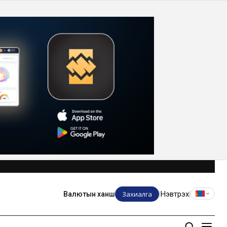
Захиалга
Нэвтрэх
Валютын ханш
|
|