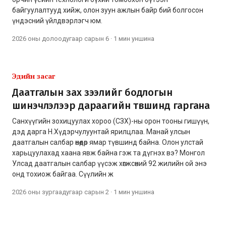
байгуулалтууд хийж, олон зуун ажлын байр бий болгосон
үндэсний үйлдвэрлэгч юм.
2026 оны долоодугаар сарын 6
·
1 мин
уншина
Эдийн засаг
Даатгалын зах зээлийг бодлогын
шинэчлэлээр дараагийн түвшинд гаргана
Санхүүгийн зохицуулах хороо (СЗХ)-ны орон тооны гишүүн,
дэд дарга Н.Хүдэрчулуунтай ярилцлаа. Манай улсын
даатгалын салбар өнөөдөр ямар түвшинд байна. Олон улстай
харьцуулахад хаана явж байна гэж та дүгнэх вэ? Монгол
Улсад даатгалын салбар үүсэж хөгжсөний 92 жилийн ой энэ
онд тохиож байгаа. Сүүлийн ж
2026 оны зургаадугаар сарын 2
·
1 мин
уншина