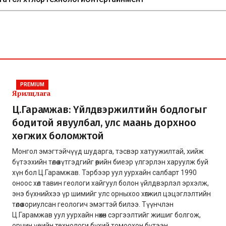
PREMIUM
Ярилцлага
Ц.Гарамжав: Үйлдвэржилтийн бодлогыг
бодитой явуулбал, улс маань дорхноо
хөгжих боломжтой
Монгол эмэгтэйчүүд шударга, тэсвэр хатуужилтай, хийж
бүтээхийн төлөө зүтгэдгийг өөрийн биеэр үлгэрлэн харуулж буй
хүн бол Ц.Гарамжав. Тэрбээр уул уурхайн салбарт 1990
оноос хөл тавин геологи хайгуул болон үйлдвэрлэл эрхэлж,
энэ бүхнийхээ үр шимийг улс орныхоо хөгжил цэцэглэлтийн
төлөө зориулсан геологич эмэгтэй билээ. Түүнчлэн
Ц.Гарамжав уул уурхайн нөхөн сэргээлтийг жишиг болгож,
орчин үеийн технологи бүхий томоохон бүтээн