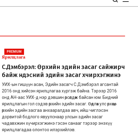
PREMIUM
Ярилцлага
С.Дэмбэрэл: Өрхийн эдийн засаг сайжирч
байж үндэсний эдийн засаг хүчирхэгжинэ
УИХ-ын гишүүн асан, Эдийн засагч С.Дэмбэрэл агсантай
2016 онд хийсэн ярилцлагаа хүргэж байна. Тэрээр 2016
онд АН-аас УИХ-д нэр дэвшин өрсөлдөж байсан юм. Бидний
ярилцлагын гол сэдэв өрхийн эдийн засаг. Өөдлөх улс өрхөөсөө,
өрхийн эдийн засгаа анхааралдаа авч, ийш чиглэсэн
дорвитой бодлого явуулснаар улсын эдийн засаг
чадавхжин хүчирхэгжинэ гэсэн санааг тэрээр энэхүү
ярилцлагадаа олонтоо илэрхийлэв.