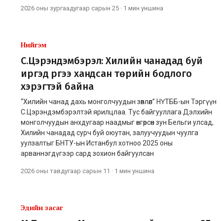
2026 оны зургаадугаар сарын 25
·
1 мин
уншина
Нийгэм
С.Цэрэндэмбэрэл: Хилийн чанадад буй
иргэд рүүгээ хандсан төрийн бодлого
хэрэгтэй байна
“Хилийн чанад дахь монголчуудын зөвлөл” НҮТББ-ын Тэргүүн
С.Цэрэндэмбэрэлтэй ярилцлаа. Тус байгууллага Дэлхийн
монголчуудын анхдугаар наадмыг өнгөрсөн зун Бельги улсад,
Хилийн чанадад сурч буй оюутан, залуучуудын чуулга
уулзалтыг БНТУ-ын Истанбул хотноо 2025 оны
арваннэгдүгээр сард зохион байгуулсан
2026 оны тавдугаар сарын 11
·
1 мин
уншина
Эдийн засаг