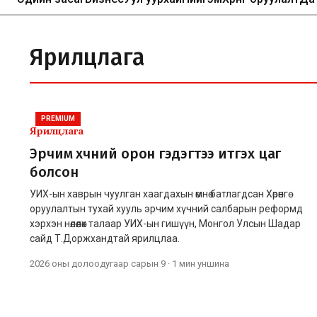
Ярилцлага
PREMIUM
Ярилцлага
Эрчим хүчний орон гэдэгтээ итгэх цаг
болсон
УИХ-ын хаврын чуулган хаагдахын өмнө батлагдсан Хөрөнгө
оруулалтын тухай хууль эрчим хүчний салбарын реформд
хэрхэн нөлөөлөх талаар УИХ-ын гишүүн, Монгол Улсын Шадар
сайд Т.Доржхандтай ярилцлаа.
2026 оны долоодугаар сарын 9
·
1 мин
уншина