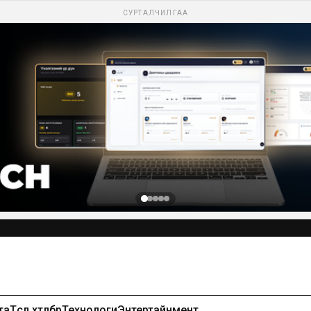
СУРТАЛЧИЛГАА
Сурталчилгаа байршуулах-99971391
та
Төсөл хөтөлбөр
Технологи
Энтертайнмент