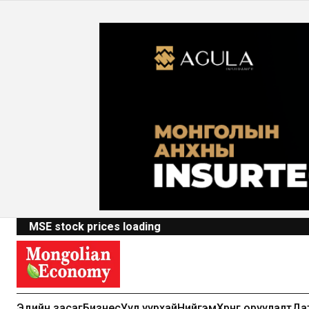
MSE stock prices loading
Эдийн засаг
Бизнес
Уул уурхай
Нийгэм
Хөрөнгө оруулалт
Да