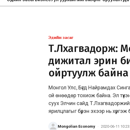
Эдийн засаг
Т.Лхагвадорж: М
дижитал эрин б
ойртуулж байна
Монгол Улс, Бүгд Найрамдах Синг
ой өнөөдөр тохиож байна. Эл түүх
суух Элчин сайд Т.Лхагвадоржийн
ярилцлагыг бүрэн эхээр нь хүргэж
Mongolian Economy
·
2020-06-11 10:23