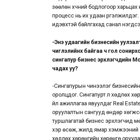
зөөлөн хүчний бодлогоор харьцах н
процесс нь их удаан үргэлжилдэг.
идэвхтэй байлгахад санал нэгдсэ
-Энэ удаагийн бизнесийн уулзал
чиглэлийнх байгаа ч гол сонирх
сингапур бизнес эрхлэгчдийн М
чадах уу?
-Сингапурын чинээлэг бизнесийн
оролцдог. Сингапурт үл хөдлөх х
үйл ажиллагаа явуулдаг Real Estat
оруулалтын сангууд өндөр хөгжсө
туршлагатай бизнес эрхлэгчид мөн
хэр өсөж, жилд ямар хэмжээний а
хөдлөх хөрөнгийн хөрөнгө оруула