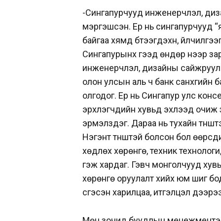
-Сингапурчууд инженерчлэл, дизай
мэргэшсэн. Ер нь сингапурчууд “я
байгаа хямд бүтээгдэхүүн, үйлчилг
Сингапурынх гээд өндөр үнээр за
инженерчлэл, дизайны сайжруул
олон улсын аль ч банк санхүүгийн 
олгодог. Ер нь Сингапур улс кон
эрхлэгчдийн хувьд эхлээд очиж ү
эрмэлздэг. Дараа нь тухайн түнштэ
Нэгэнт түнштэй болсон бол өөрсди
хөдлөх хөрөнгө, техник технологи,
гэж хардаг. Гэвч монголчууд хув
хөрөнгө оруулалт хийх юм шиг бо
үүсгэсэн харилцаа, итгэлцэл дээр
Мөн зочид буудлын менежментэд 