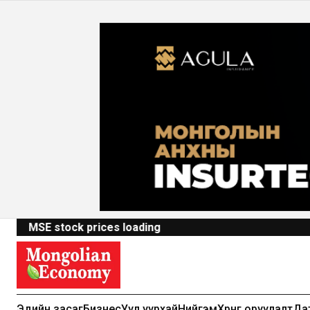
MSE stock prices loading
Эдийн засаг
Бизнес
Уул уурхай
Нийгэм
Хөрөнгө оруулалт
Да