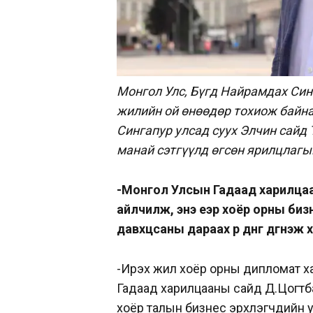
Монгол Улс, Бүгд Найрамдах Син
жилийн ой өнөөдөр тохиож байн
Сингапур улсад суух Элчин сайд
манай сэтгүүлд өгсөн ярилцлагыг
-Монгол Улсын Гадаад харилца
айлчилж, энэ үеэр хоёр орны биз
давхцсаны дараах үр дүнг дүгнэж х
-Ирэх жил хоёр орны дипломат ха
Гадаад харилцааны сайд Д.Цогтба
хоёр талын бизнес эрхлэгчдийн 