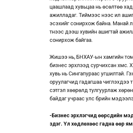
цаашлаад хувьцаа нь өсөлтөө хадг
ажилладаг. Тиймээс үүнээс илүү аш
эсэхийг сонирхож байна. Манай үл
түүнээс дээш хувийн ашигтай ажи
сонирхож байгаа.
Жишээ нь, БНХАУ-ын хамгийн том 
бизнес эрхлээд сурчихсан хүмүүс. 
хувь нь Сингапураас угшилтай. Г
оруулагчид гадагшаа чиглэхдээ т
сэтгэл хөөрөлд тулгуурлаж хөрөн
байдаг учраас улс бүрийн мэдээлэ
-Бизнес эрхлэгчид өөрсдийн мэд
үздэг. Үл хөдлөхөөс гадна өөр 