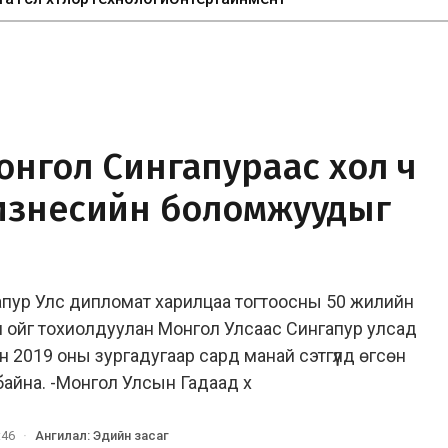
онгол Сингапураас хол ч
изнесийн боломжуудыг
апур Улс дипломат харилцаа тогтоосны 50 жилийн
эн ойг тохиолдуулан Монгол Улсаас Сингапур улсад
 2019 оны зургадугаар сард манай сэтгүүлд өгсөн
 байна. -Монгол Улсын Гадаад х
:46
·
Ангилал
:
Эдийн засаг