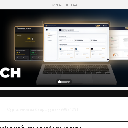
СУРТАЛЧИЛГАА
Сурталчилгаа байршуулах-99971391
та
Төсөл хөтөлбөр
Технологи
Энтертайнмент