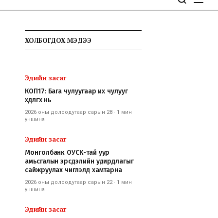
ХОЛБОГДОХ МЭДЭЭ
Эдийн засаг
КОП17: Бага чулуугаар их чулууг
хөдөлгөх нь
2026 оны долоодугаар сарын 28
·
1 мин
уншина
Эдийн засаг
Монголбанк ОУСК-тай уур
амьсгалын эрсдэлийн удирдлагыг
сайжруулах чиглэлд хамтарна
2026 оны долоодугаар сарын 22
·
1 мин
уншина
Эдийн засаг