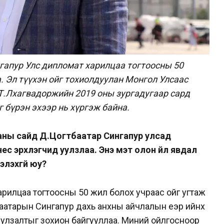
гапур Улс дипломат харилцаа тогтоосны 50
а.
Эл түүхэн ойг тохиолдуулан Монгол Улсаас
 Т.Лхагвадоржийн 2019 оны зургадугаар сард
 бүрэн эхээр нь хүргэж байна.
аны сайд Д.Цогтбаатар Сингапур улсад
нес эрхлэгчид уулзлаа. Энэ мэт олон үйл явдал
элэхгүй юу?
рилцаа тогтоосны 50 жил болох учраас ойг угтаж
атарын Сингапур дахь анхны айчлалын үеэр ийнхүү
уулзалтыг зохион байгууллаа. Миний ойлгосноор