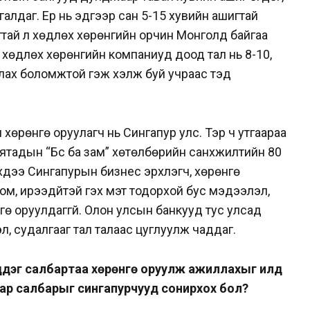
алдаг. Ер нь эдгээр сан 5-15 хувийн ашигтай
игтай үл хөдлөх хөрөнгийн орчин Монголд байгаа
 хөдлөх хөрөнгийн компаниуд доод тал нь 8-10,
ллах боломжтой гэж хэлж буй учраас тэд
хөрөнгө оруулагч нь Сингапур улс. Тэр ч утгаараа
Хятадын “Бүс ба зам” хөтөлбөрийн санхүүжилтийн 80
эхдээ Сингапурын бизнес эрхлэгч, хөрөнгө
ом, ирээдүйтэй гэх мэт тодорхой бус мэдээлэл,
гө оруулдаггүй. Олон улсын банкууд тус улсад
л, судалгааг тал талаас цуглуулж чаддаг.
дэг салбартаа хөрөнгө оруулж ажиллахыг илүүд
ямар салбарыг сингапурчууд сонирхох бол?