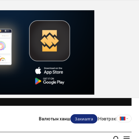
Захиалга
Нэвтрэх
Валютын ханш
|
|