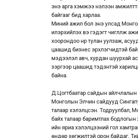
энэ арга хэмжээ нэлээн амжилтт
байгааг бид харлаа.
Миний ажил бол энэ улсад Монгол
илэрхийлэх вэ гэдэгт чиглүүлж ажи
хоорондоо нүүр тулан уулзаж, асу
цаашид бизнес эрхлэгчидтэй бай
мэдээлэл авч, хурдан шуурхай ас
зэргээр цаашид тэдэнтэй харилцаа
байна.
Д.Цогтбаатар сайдын айлчлалын ү
Монголын Элчин сайдууд Сингапур
талаар хэлэлцсэн. Тодруулбал, 
байх талаар баримтлах бодлогын 
ийн яриа хэлэлцээний гол хамтраг
өндөр хөгжилтэй орон байдаг. Ти