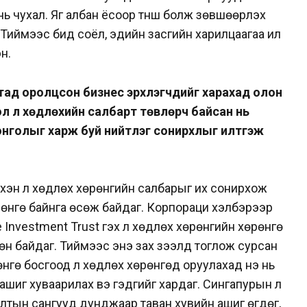
ь чухал. Яг албан ёсоор түнш болж зөвшөөрүүлэх
 Тиймээс бид соёл, эдийн засгийн харилцаагаа илүү
н.
тад оролцсон бизнес эрхлэгчдийг харахад олон
ол үл хөдлөхийн салбарт төвлөрч байсан нь
онголыг харж буй нийтлэг сонирхлыг илтгэж
хэн үл хөдлөх хөрөнгийн салбарыг их сонирхож
өрөнгө байнга өсөж байдаг. Корпораци хэлбэрээр
e Investment Trust гэх үл хөдлөх хөрөнгийн хөрөнгө
н байдаг. Тиймээс энэ зах зээлд тоглож сурсан
гө босгоод үл хөдлөх хөрөнгөд оруулахад үнэ нь
шиг хуваарилах вэ гэдгийг хардаг. Сингапурын үл
лтын сангууд дунджаар таван хувийн ашиг өгдөг,