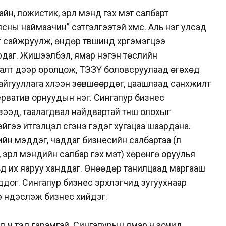
н, ложистик, эрүүл мэнд гэх мэт салбарт
сны наймаачин” сэтгэлгээтэй хүмүүс. Аль нэг улсад
ээг сайжруулж, өндөр түвшинд хүргэмэгцээ
рдаг. Жишээлбэл, ямар нэгэн төслийн
алт дээр оролцож, ТЭЗҮ боловсруулаад өгөхөд
байгууллага хүлээн зөвшөөрдөг, цаашлаад санхүүжилт
серватив орнуудын нэг. Сингапур бизнес
зээд, таалагдвал найдвартай түнш олохыг
йгээ итгэлцэл үүсгэнэ гэдэг хугацаа шаардана.
йн мэддэг, чаддаг бизнесийн салбартаа (үл
 эрүүл мэндийн салбар гэх мэт) хөрөнгө оруулья
ьд их яаруу ханддаг. Өнөөдөр танилцаад маргааш
ддог. Сингапур бизнес эрхлэгчид зугуухнаар
ээ үндэслэж бизнес хийдэг.
ч тэд гарамгай. Сингапурын ямар ч зочид