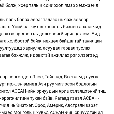
ай болж, хоёр талын сонирхол ямар хэмжээнд
ыг аль болох эерэг талаас нь яаж зөвөөр
ллах. Үүний нэг чухал хэсэг нь бизнес эрхлэгчид
удлаа газар дээр нь дэлгэрэнгүй ярилцах юм. Бид
нга холбоотой байж, нөхцөл байдалтай танилцан
уултуудад хариулж, асуудал гарвал туслах
гаа бэхжүүлж, идэвхтэй ажиллах үүрэг хүлээгээд
еэр зэргэлдээ Лаос, Тайланд, Вьетнамд суугаа
т ирж, зүүн өмнөд Ази руу чиглэсэн бодлогын
Монгол АСЕАН-ийн орнуудын яриа хэлэлцээний түнш
хэрэгжилтийн тухай байв. Яагаад гэвэл АСЕАН-
чид нь Энэтхэг, Орос, Америк, Австрали зэрэг
ймээс Монголын хувьд АСЕАН-ийн орнуудтай илүү