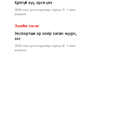
Хөдлөөгүй хүү, хөөрсөн үнэ
2026 оны долоодугаар сарын 9
·
1 мин
уншина
Эдийн засаг
Экспортын эр хоёр загал: нүүрс,
зэс
2026 оны долоодугаар сарын 8
·
1 мин
уншина