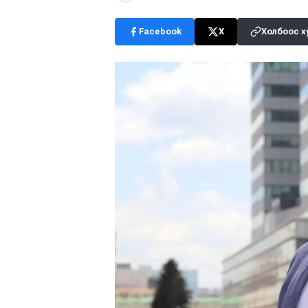
Facebook
X
Холбоос х