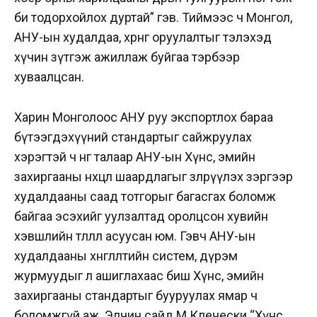
би тодорхойлох дуртай” гэв. Тиймээс ч Монгол,
АНУ-ын худалдаа, хөрөнгө оруулалтыг тэлэхэд
хүчин зүтгэж ажиллаж буйгаа тэрбээр
хуваалцсан.
Харин Монголоос АНУ руу экспортлох бараа
бүтээгдэхүүний стандартыг сайжруулах
хэрэгтэй ч нөгөө талаар АНУ-ын Хүнс, эмийн
захиргааны нөхцөл шаардлагыг зөөлрүүлэх зэргээр
худалдааны саад тотгорыг багасгах боломж
байгаа эсэхийг уулзалтад оролцсон хувийн
хэвшлийн төлөөлөл асуусан юм. Гэвч АНУ-ын
худалдааны хөнгөлөлтийн систем, дүрэм
журмуудыг л ашиглахаас биш Хүнс, эмийн
захиргааны стандартыг бууруулах ямар ч
боломжгүй аж. Элчин сайд М.Клечески “Хүнс,