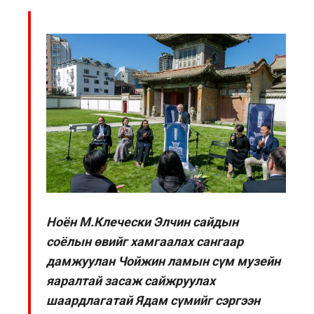
Ноён М.Клечески Элчин сайдын
соёлын өвийг хамгаалах сангаар
дамжуулан Чойжин ламын сүм музейн
яаралтай засаж сайжруулах
шаардлагатай Ядам сүмийг сэргээн