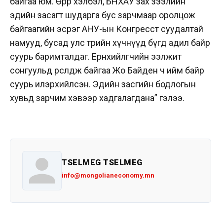
байгаа юм. Өөрөөр хэлбэл, БНХАУ зах зээлийн
эдийн засагт шударга бус зарчмаар оролцож
байгаагийн эсрэг АНУ-ын Конгресст суудалтай
намууд, бусад улс төрийн хүчнүүд бүгд адил байр
суурь баримталдаг. Ерөнхийлөгчийн ээлжит
сонгуульд өрсөлдөж байгаа Жо Байден ч ийм байр
суурь илэрхийлсэн. Эдийн засгийн бодлогын
хувьд зарчим хэвээр хадгалагдана” гэлээ.
TSELMEG TSELMEG
info@mongolianeconomy.mn