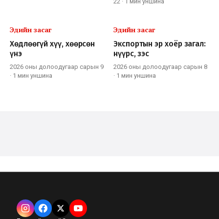
22
·
1 мин
уншина
Эдийн засаг
Эдийн засаг
Хөдлөөгүй хүү, хөөрсөн
Экспортын эр хоёр загал:
үнэ
нүүрс, зэс
2026 оны долоодугаар сарын 9
2026 оны долоодугаар сарын 8
·
1 мин
уншина
·
1 мин
уншина