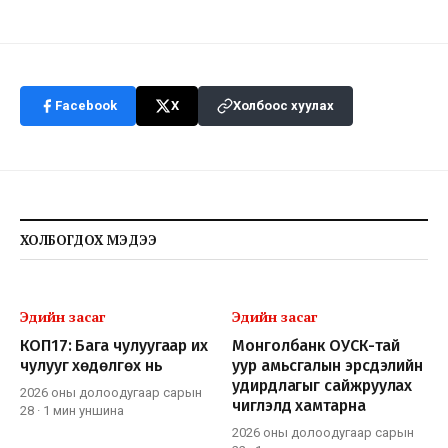
Facebook
X
Холбоос хуулах
ХОЛБОГДОХ МЭДЭЭ
Эдийн засаг
Эдийн засаг
КОП17: Бага чулуугаар их
Монголбанк ОУСК-тай
чулууг хөдөлгөх нь
уур амьсгалын эрсдэлийн
удирдлагыг сайжруулах
2026 оны долоодугаар сарын
чиглэлд хамтарна
28
·
1 мин
уншина
2026 оны долоодугаар сарын