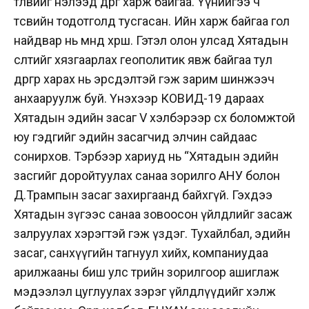
төлвийг нэлээд өөдрөг харж байгаа. Үүнийгээ ч
төсвийн тодотголд тусгасан. Ийн харж байгаа гол
найдвар нь өмнөд хөрш. Гэтэл олон улсад Хятадын
өсөлтийг хязгаарлах геополитик явж байгаа тул
өөдрөгөөр харах нь эрсдэлтэй гэж зарим шинжээч
анхааруулж буй. Үнэхээр КОВИД-19 дараах
Хятадын эдийн засаг V хэлбэрээр өсөх боломжтой
юу гэдгийг эдийн засагчид элчин сайдаас
сонирхов. Тэрбээр хариуд нь “Хятадын эдийн
засгийг доройтуулах санаа зорилго АНУ болон
Д.Трампын засаг захиргаанд байхгүй. Гэхдээ
Хятадын зүгээс санаа зовоосон үйлдлийг засаж
залруулах хэрэгтэй гэж үздэг. Тухайлбал, эдийн
засаг, санхүүгийн тагнуул хийх, компаниудаа
арилжааны биш улс төрийн зорилгоор ашиглаж
мэдээлэл цуглуулах зэрэг үйлдлүүдийг хэлж