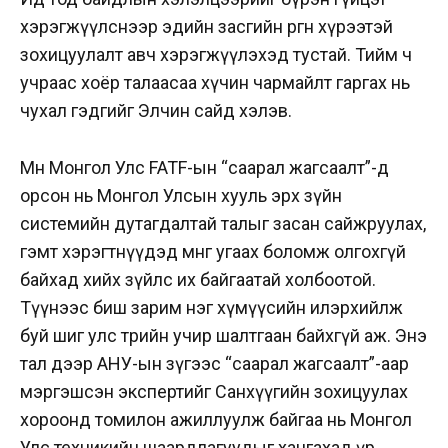
хэрэгжүүлснээр эдийн засгийн өргөн хүрээтэй
зохицуулалт авч хэрэгжүүлэхэд тустай. Тийм ч
учраас хоёр талаасаа хүчин чармайлт гаргах нь
чухал гэдгийг Элчин сайд хэлэв.
Мөн Монгол Улс FATF-ын “саарал жагсаалт”-д
орсон нь Монгол Улсын хууль эрх зүйн
системийн дутагдалтай талыг засан сайжруулах,
гэмт хэрэгтнүүдэд мөнгө угаах боломж олгохгүй
байхад хийх зүйлс их байгаатай холбоотой.
Түүнээс биш зарим нэг хүмүүсийн илэрхийлж
буй шиг улс төрийн учир шалтгаан байхгүй аж. Энэ
тал дээр АНУ-ын зүгээс “саарал жагсаалт”-аар
мэргэшсэн экспертийг Санхүүгийн зохицуулах
хороонд томилон ажиллуулж байгаа нь Монгол
Улс техникийн шаардлагуудыг хангахад үр