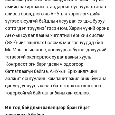
эмийн захиргааны стандартыг сулруулах гэсэн
аливаа оролдлого нь АНУ-ын хэрэглэгчдийн
зүгээс аюулгүй байдлын асуудал сөхөгдөж, буруу
сэтгэгдэл төрүүлнэ” гэсэн юм. Харин үүний оронд
АНУ-ын худалдааны хөнгөлөлтийн ерөнхий систем
(GSP)-ийг ашиглах боломж монголчуудад бий.
Мөн Монголын ноос, ноолуурын бүтээгдэхүүнийг
татваргүй экспортлох худалдааны хууль
Конгресст өргөн баригдсан ч одоогоор
батлагдаагүй байгаа. АНУ-ын Ерөнхийлөгчийн
ээлжит сонгуулийн кампанит ажил өрнөж буй энэ
цаг үед уг хууль хэзээ батлагдах нь одоогоор
тодорхойгүй байгааг албаныхан хэллээ.
Ил тод байдлын хэлэлцээр бүрэн гүйцэт
хэрэгжихгүй байна