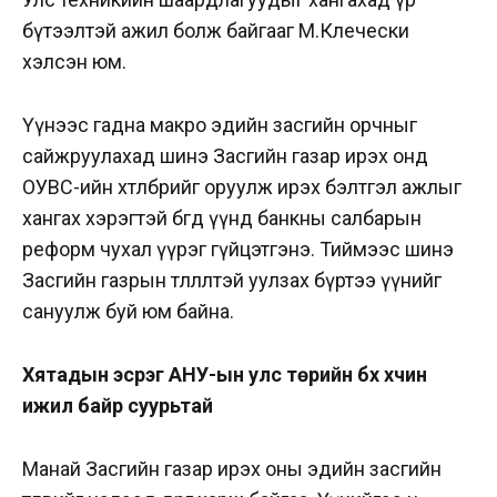
бүтээлтэй ажил болж байгааг М.Клечески
хэлсэн юм.
Үүнээс гадна макро эдийн засгийн орчныг
сайжруулахад шинэ Засгийн газар ирэх онд
ОУВС-ийн хөтөлбөрийг оруулж ирэх бэлтгэл ажлыг
хангах хэрэгтэй бөгөөд үүнд банкны салбарын
реформ чухал үүрэг гүйцэтгэнэ. Тиймээс шинэ
Засгийн газрын төлөөлөлтэй уулзах бүртээ үүнийг
сануулж буй юм байна.
Хятадын эсрэг АНУ-ын улс төрийн бүх хүчин
ижил байр суурьтай
Манай Засгийн газар ирэх оны эдийн засгийн