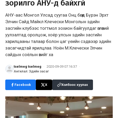
зорилго АНУ-д байхгүй
АНУ-аас Монгол Улсад суугаа Онц бөгөөд Бүрэн Эрхт
Элчин Сайд Майкл Клечески Монголын эдийн
засгийн клубээс тогтмол зохион байгуулдаг өглөөний
уулзалтад оролцож, хоёр улсын эдийн засгийн
харилцааны талаар болон цаг үеийн сэдвээр эдийн
засагчидтай ярилцлаа. Ноён М.Клечески Элчин
сайдын соёлын өвийг ха
tselmeg tselmeg
·
2020-09-09 07:16:37
·
Ангилал
:
Эдийн засаг
Facebook
X
Холбоос хуулах