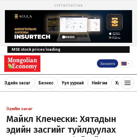
СУРТАЛЧИЛГАА
MSE stock prices loading
Захиалга
Эдийн засаг
Бизнес
Уул уурхай
Нийгэм
Хөрөнгө ору
Эдийн засаг
Майкл Клечески: Хятадын
эдийн засгийг туйлдуулах