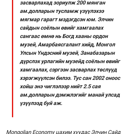
засварлахад зориулж 200 мянган
ам.долларын тусламж үзүүлэхээ
мягмар гарагт мэдэгдсэн юм. Элчин
сайдын соёлын өвийг хамгаалах
сангаас өмнө нь Богд хааны ордон
музей, Амарбаясгалант хийд, Монгол
Улсын Үндэсний музей, Занабазарын
дүрслэх урлагийн музейд соёлын өвийг
хамгаалах, сэргээн засварлах төслүүд
хэрэгжүүлсэн билээ. Тус сан 2002 оноос
хойш энэ чиглэлээр нийт 2.5 сая
ам.долларын дэмжлэгийг манай улсад
үзүүлээд буй аж.
Mongolian Economy
цахим хуудас Элчин Сайд