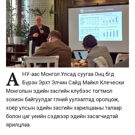
А
НУ-аас Монгол Улсад суугаа Онц бөгөөд
Бүрэн Эрхт Элчин Сайд Майкл Клечески
Монголын эдийн засгийн клубээс тогтмол
зохион байгуулдаг өглөөний уулзалтад оролцож,
хоёр улсын эдийн засгийн харилцааны талаар
болон цаг үеийн сэдвээр эдийн засагчидтай
ярилцлаа.