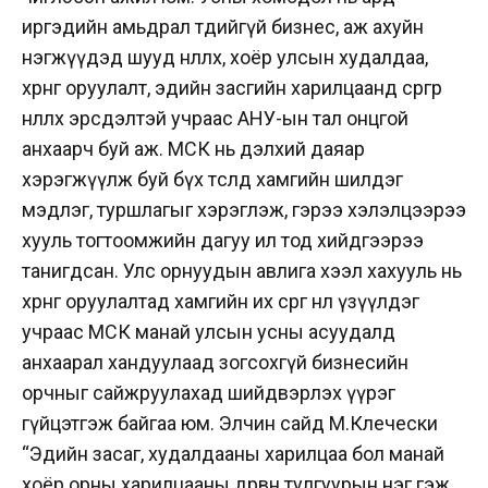
иргэдийн амьдрал төдийгүй бизнес, аж ахуйн
нэгжүүдэд шууд нөлөөлөх, хоёр улсын худалдаа,
хөрөнгө оруулалт, эдийн засгийн харилцаанд сөргөөр
нөлөөлөх эрсдэлтэй учраас АНУ-ын тал онцгой
анхаарч буй аж. МСК нь дэлхий даяар
хэрэгжүүлж буй бүх төсөлдөө хамгийн шилдэг
мэдлэг, туршлагыг хэрэглэж, гэрээ хэлэлцээрээ
хууль тогтоомжийн дагуу ил тод хийдгээрээ
танигдсан. Улс орнуудын авлига хээл хахууль нь
хөрөнгө оруулалтад хамгийн их сөрөг нөлөө үзүүлдэг
учраас МСК манай улсын усны асуудалд
анхаарал хандуулаад зогсохгүй бизнесийн
орчныг сайжруулахад шийдвэрлэх үүрэг
гүйцэтгэж байгаа юм. Элчин сайд М.Клечески
“Эдийн засаг, худалдааны харилцаа бол манай
хоёр орны харилцааны дөрвөн тулгуурын нэг гэж