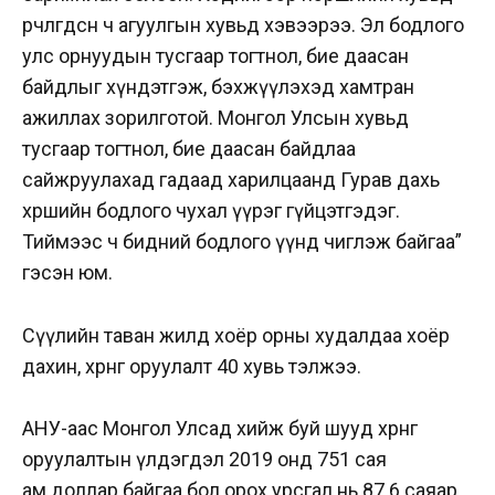
өөрчлөгдсөн ч агуулгын хувьд хэвээрээ. Эл бодлого
улс орнуудын тусгаар тогтнол, бие даасан
байдлыг хүндэтгэж, бэхжүүлэхэд хамтран
ажиллах зорилготой. Монгол Улсын хувьд
тусгаар тогтнол, бие даасан байдлаа
сайжруулахад гадаад харилцаанд Гурав дахь
хөршийн бодлого чухал үүрэг гүйцэтгэдэг.
Тиймээс ч бидний бодлого үүнд чиглэж байгаа”
гэсэн юм.
Сүүлийн таван жилд хоёр орны худалдаа хоёр
дахин, хөрөнгө оруулалт 40 хувь тэлжээ.
АНУ-аас Монгол Улсад хийж буй шууд хөрөнгө
оруулалтын үлдэгдэл 2019 онд 751 сая
ам.доллар байгаа бол орох урсгал нь 87.6 саяар