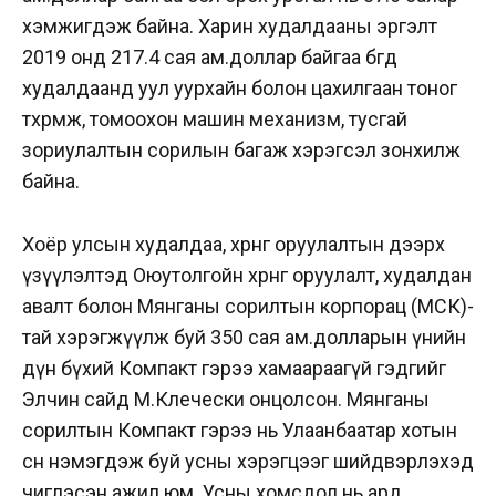
хэмжигдэж байна. Харин худалдааны эргэлт
2019 онд 217.4 сая ам.доллар байгаа бөгөөд
худалдаанд уул уурхайн болон цахилгаан тоног
төхөөрөмж, томоохон машин механизм, тусгай
зориулалтын сорилын багаж хэрэгсэл зонхилж
байна.
Хоёр улсын худалдаа, хөрөнгө оруулалтын дээрх
үзүүлэлтэд Оюутолгойн хөрөнгө оруулалт, худалдан
авалт болон Мянганы сорилтын корпорац (МСК)-
тай хэрэгжүүлж буй 350 сая ам.долларын үнийн
дүн бүхий Компакт гэрээ хамаараагүй гэдгийг
Элчин сайд М.Клечески онцолсон. Мянганы
сорилтын Компакт гэрээ нь Улаанбаатар хотын
өсөн нэмэгдэж буй усны хэрэгцээг шийдвэрлэхэд
чиглэсэн ажил юм. Усны хомсдол нь ард