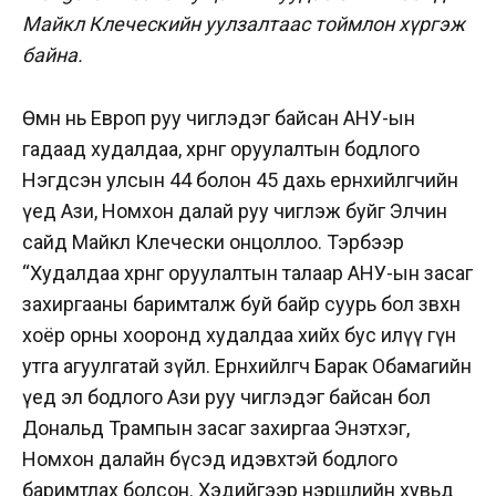
Майкл Клеческийн уулзалтаас тоймлон хүргэж
байна.
Өмнө нь Европ руу чиглэдэг байсан АНУ-ын
гадаад худалдаа, хөрөнгө оруулалтын бодлого
Нэгдсэн улсын 44 болон 45 дахь ерөнхийлөгчийн
үед Ази, Номхон далай руу чиглэж буйг Элчин
сайд Майкл Клечески онцоллоо. Тэрбээр
“Худалдаа хөрөнгө оруулалтын талаар АНУ-ын засаг
захиргааны баримталж буй байр суурь бол зөвхөн
хоёр орны хооронд худалдаа хийх бус илүү гүн
утга агуулгатай зүйл. Ерөнхийлөгч Барак Обамагийн
үед эл бодлого Ази руу чиглэдэг байсан бол
Дональд Трампын засаг захиргаа Энэтхэг,
Номхон далайн бүсэд идэвхтэй бодлого
баримтлах болсон. Хэдийгээр нэршлийн хувьд