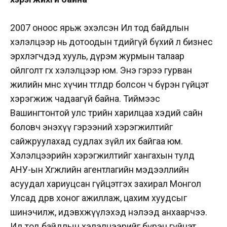
2007 оноос ярьж эхэлсэн Ил тод байдлын
хэлэлцээр нь дотоодын төдийгүй бүхий л бизнес
эрхлэгчдэд хууль, дүрэм журмын талаар
ойлголт өгөх хэлэлцээр юм. Энэ гэрээ гурван
жилийн өмнөөс хүчин төгөлдөр болсон ч бүрэн гүйцэт
хэрэгжиж чадаагүй байна. Тиймээс
Вашингтонтой улс төрийн харилцаа хэдий сайн
боловч энэхүү гэрээний хэрэгжилтийг
сайжруулахад судлах зүйл их байгаа юм.
Хэлэлцээрийн хэрэгжилтийг хангахын тулд
АНУ-ын Хөгжлийн агентлагийн мэдээллийн
асуудал хариуцсан гүйцэтгэх захирал Монгол
Улсад дөрөв хоног ажиллаж, цахим хуудсыг
шинэчилж, идэвхжүүлэхэд нэлээд анхаарчээ.
Ид тод байдлын хэлэлцээрийг бүрэн гүйцэт