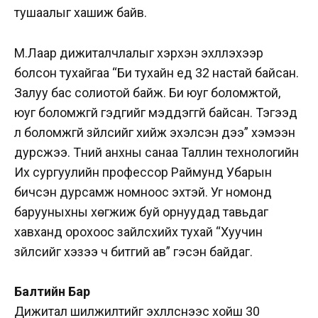
тушаалыг хашиж байв.
М.Лаар дижиталчлалыг хэрхэн эхлүүлэхээр
болсон тухайгаа “Би тухайн үед 32 настай байсан.
Залуу бас солиотой байж. Би юуг боломжтой,
юуг боломжгүй гэдгийг мэддэггүй байсан. Тэгээд
л боломжгүй зүйлсийг хийж эхэлсэн дээ” хэмээн
дурсжээ. Түүний анхны санаа Таллин технологийн
Их сургуулийн профессор Раймунд Убарын
бичсэн дурсамж номноос эхтэй. Уг номонд
барууныхны хөгжиж буй орнуудад тавьдаг
хавханд орохоос зайлсхийх тухай “Хуучин
зүйлсийг хэзээ ч битгий ав” гэсэн байдаг.
Балтийн Бар
Дижитал шилжилтийг эхлүүлснээс хойш 30