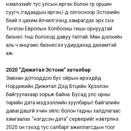
үнэмлэхийг тус улсын иргэн болон түр оршин
суугч /гадаадын иргэн/-д олгосноор Эстонийн
бүхий л цахим үйлчилгээнд хамрагдах эрх үүснэ.
Түүнчлэн Европын Холбооны гишүүн орнуудтай
бизнес түнш болоход давуу талтай. Мөн дэлхийн
аль ч өнцгөөс бизнесээ удирдахад дөхөмтэй
аж.
2020 “Дижитал Эстони” хөтөлбөр
Зөвхөн дотооддоо бус ойрын ирээдүйд
Нордикийн Дижитал Дэд Бүтцийн Хүрээлэн
байгуулахаар зорьж байна. Бусад улс орны
төрийн дата мэдээллийн хуулбарыг байгалийн
давагдашгүй хүчин зүйлс болон гадны халдлагаас
хамгаалах “нэгдсэн дата” серверийг нэвтрүүлнэ.
2020 он гэхэд тус салбарт ажиллагсдын тоог