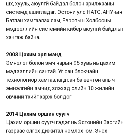
шүүх, хууль, аюулгүй байдал болон арилжааны
системд ашигладаг. Эстони улс НАТО, АНУ-ын
Батлан хамгаалах яам, Европын Холбооны
мэдээллийн системийн кибер аюулгүй байдлыг
хангаж байна.
2008 Цахим эрүүл мэнд
Эмнэлэг болон эмч нарын 95 хувь нь цахим
мэдээллийн сантай. Уг сан блокчэйн
технологиор хамгаалагдсан ба өвчтөн аль ч
эмнэлгийн эмчид үзүүлэхэд сүүлийн 10 жилийн
өвчний түүхийг харж болдог.
2014 Цахим оршин суугч
Цахим оршин суугч гэдэг нь Эстонийн Засгийн
газраас олгох дижитал үнэмлэх юм. Энэхүү