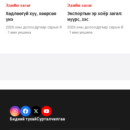
Эдийн засаг
Эдийн засаг
Хөдлөөгүй хүү, хөөрсөн
Экспортын эр хоёр загал:
үнэ
нүүрс, зэс
2026 оны долоодугаар сарын 9
2026 оны долоодугаар сарын 8
·
1 мин
уншина
·
1 мин
уншина
Бидний тухай
Сурталчилгаа