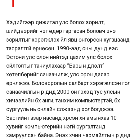
Хэдийгээр дижитал улс болох зорилт,
шийдвэрийг нэг өдөр гаргасан боловч энэ
зорилтыг хэрэгжүүлэх үйл явц өнгөрсөн хугацаанд
тасралтгүй өрнөсөн. 1990-ээд оны дунд үеэс
Эстони улс олон нийтэд цахим улс болох
ойлголтыг таниулахаар “Барын дүүлэлт”
хөтөлбөрийг санаачилж, улс орон даяар
өрнүүлжээ. Боловсролын салбарт хэрэгжүүлсэн гол
санаачилгын үр дүнд 2000 он гэхэд тус улсын
хичээлийн бүх анги, танхим компьютертэй, бүх
сургууль нь онлайн сүлжээнд холбогджээ.
Засгийн газар насанд хүрсэн хүн амынхаа 10
хувийг компьютерийн үнэгүй сургалтанд
хамруулсан байна. Энэхүү хүчин чармайлтын үр дүнд