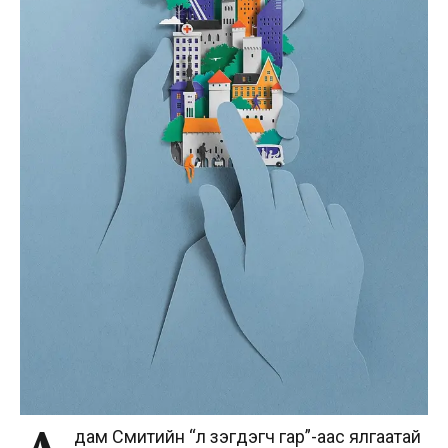
дам Смитийн “үл үзэгдэгч гар”-аас ялгаатай