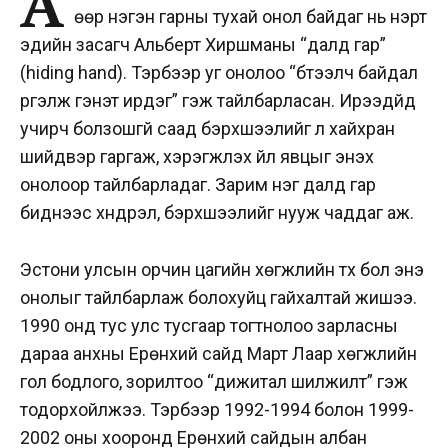
А
өөр нэгэн гарны тухай онол байдаг нь нэрт
эдийн засагч Альберт Хиршманы “далд гар”
(hiding hand). Тэрбээр уг онолоо “бүтээлч байдал
үргэлж гэнэт ирдэг” гэж тайлбарласан. Ирээдүйд
учирч болзошгүй саад бэрхшээлийг үл хайхран
шийдвэр гаргаж, хэрэгжүүлэх үйл явцыг энэхүү
онолоор тайлбарладаг. Зарим нэг далд гар
биднээс хүндрэл, бэрхшээлийг нууж чаддаг аж.
Эстони улсын орчин цагийн хөгжлийн түүх бол энэ
онолыг тайлбарлаж болохуйц гайхалтай жишээ.
1990 онд тус улс тусгаар тогтнолоо зарласны
дараа анхны Ерөнхий сайд Март Лаар хөгжлийн
гол бодлого, зорилтоо “дижитал шилжилт” гэж
тодорхойлжээ. Тэрбээр 1992-1994 болон 1999-
2002 оны хооронд Ерөнхий сайдын албан