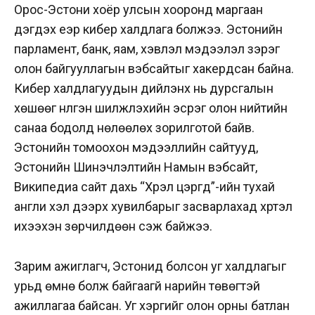
Орос-Эстони хоёр улсын хооронд маргаан
дэгдэх үеэр кибер халдлага болжээ. Эстонийн
парламент, банк, яам, хэвлэл мэдээлэл зэрэг
олон байгууллагын вэбсайтыг хакердсан байна.
Кибер халдлагуудын дийлэнх нь дурсгалын
хөшөөг нүүлгэн шилжүүлэхийн эсрэг олон нийтийн
санаа бодолд нөлөөлөх зорилготой байв.
Эстонийн томоохон мэдээллийн сайтууд,
Эстонийн Шинэчлэлтийн Намын вэбсайт,
Википедиа сайт дахь “Хүрэл цэргүүд”-ийн тухай
англи хэл дээрх хувилбарыг засварлахад хүртэл
ихээхэн зөрчилдөөн үүсэж байжээ.
Зарим ажиглагч, Эстонид болсон уг халдлагыг
урьд өмнө болж байгаагүй нарийн төвөгтэй
ажиллагаа байсан. Уг хэргийг олон орны батлан