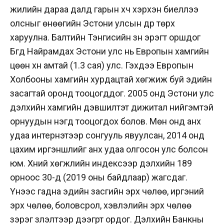
жилийн дараа далд гарын хүч хэрхэн биеллээ
олсныг өнөөгийн Эстони улсын дүр төрх
харуулна. Балтийн Тэнгисийн зүүн эрэгт оршдог
Бүгд Найрамдах Эстони улс нь Европын хамгийн
цөөн хүн амтай (1.3 сая) улс. Гэхдээ Европын
Холбооны хамгийн хурдацтай хөгжиж буй эдийн
засагтай оронд тооцогддог. 2005 онд Эстони улс
дэлхийн хамгийн дэвшилтэт дижитал нийгэмтэй
орнуудын нэгд тооцогдох болов. Мөн онд анх
удаа интернэтээр сонгууль явуулсан, 2014 онд
цахим иргэншлийг анх удаа олгосон улс болсон
юм. Хүний хөгжлийн индексээр дэлхийн 189
орноос 30-д (2019 оны байдлаар) жагсдаг.
Үүнээс гадна эдийн засгийн эрх чөлөө, иргэний
эрх чөлөө, боловсрол, хэвлэлийн эрх чөлөө
зэрэг үзүүлэлтээр дээгүүрт ордог. Дэлхийн Банкны