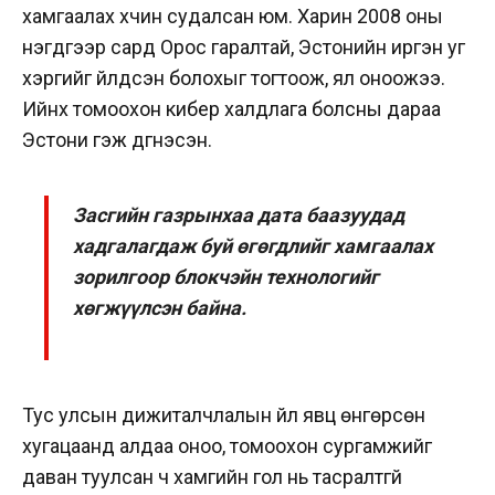
хамгаалах хүчин судалсан юм. Харин 2008 оны
нэгдүгээр сард Орос гаралтай, Эстонийн иргэн уг
хэргийг үйлдсэн болохыг тогтоож, ял оноожээ.
Ийнхүү томоохон кибер халдлага болсны дараа
Эстони гэж дүгнэсэн.
Засгийн газрынхаа дата баазуудад
хадгалагдаж буй өгөгдлийг хамгаалах
зорилгоор блокчэйн технологийг
хөгжүүлсэн байна.
Тус улсын дижиталчлалын үйл явц өнгөрсөн
хугацаанд алдаа оноо, томоохон сургамжийг
даван туулсан ч хамгийн гол нь тасралтгүй