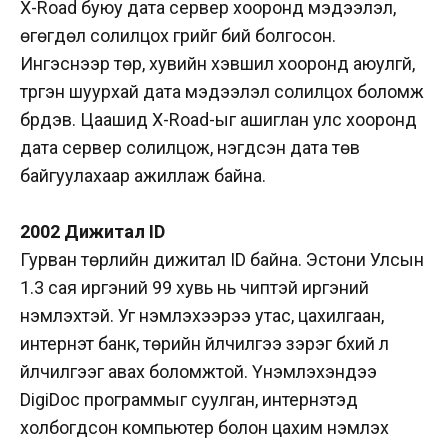
X-Road буюу дата сервер хооронд мэдээлэл,
өгөгдөл солилцох гүүрийг бий болгосон.
Ингэснээр төр, хувийн хэвшил хооронд аюулгүй,
түргэн шуурхай дата мэдээлэл солилцох боломж
бүрдэв. Цаашид X-Road-ыг ашиглан улс хооронд
дата сервер солилцож, нэгдсэн дата төв
байгуулахаар ажиллаж байна.
2002 Дижитал ID
Гурван төрлийн дижитал ID байна. Эстони Улсын
1.3 сая иргэний 99 хувь нь чиптэй иргэний
үнэмлэхтэй. Уг үнэмлэхээрээ утас, цахилгаан,
интернэт банк, төрийн үйлчилгээ зэрэг бүхий л
үйлчилгээг авах боломжтой. Үнэмлэхэндээ
DigiDoc программыг суулган, интернэтэд
холбогдсон компьютер болон цахим үнэмлэх