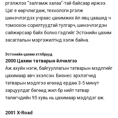
үргэлжлэх “залгамж халаа”-тай байсаар иржээ.
Цаг үе өөрчлөгдөж, технологи үргэлж
шинэчлэгдэх учраас цахимжих үйл явц цаашид ч
томоохон сорилтуудтай тулгарч, шинэчлэгдэн
сайжирсаар байх болно гэдгийг Эстонийн цахим
засаглалын мэргэжилтнүүд хэлж байна.
Эстонийн цахим хөтөлбөрүүд
2000 Цахим татварын үйлчилгээ
Аж ахуйн нэгж, байгууллагын татварын мэдүүлгийг
цахимаар авч эхэлсэн. Бизнес эрхлэгчид
татварын мэдүүлгээ өгөхөд ердөө 3-5 минут
зарцуулдаг бөгөөд жил бүр нийт татвар
төлөгчдийн 95 хувь нь цахимаар мэдүүлдэг аж.
2001 X-Road