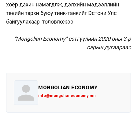
хоёр дахин нэмэгдүүлж, дэлхийн мэдээллийн
төвийн тархи буюу тинк-танкийг Эстони Улс
байгуулахаар төлөвлөжээ.
“Mongolian Economy” сэтгүүлийн 2020 оны 3-р
сарын дугаараас
MONGOLIAN ECONOMY
info@mongolianeconomy.mn