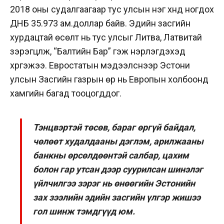
2018 оны судалгаагаар тус улсын нэг хүнд ногдох
ДНБ 35.973 ам.доллар байв. Эдийн засгийн
хурдацтай өсөлт нь тус улсыг Литва, Латвитай
зэрэгцүүлж, “Балтийн Бар” гэж нэрлэгдэхэд
хүргэжээ. Евростатын мэдээлснээр Эстони
улсын Засгийн газрын өр нь Европын холбоонд
хамгийн багад тооцогддог.
Тэнцвэртэй төсөв, бараг өргүй байдал,
чөлөөт худалдааны дэглэм, арилжааны
банкны өрсөлдөөнтэй салбар, цахим
болон гар утсан дээр суурилсан шинэлэг
үйлчилгээ зэрэг нь өнөөгийн Эстонийн
зах зээлийн эдийн засгийн үлгэр жишээ
гол шинж тэмдгүүд юм.