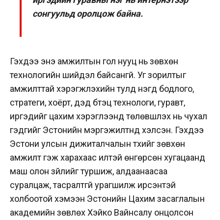
сонгуульд оролцож байна.
Гэх­дээ энэ амжилтын гол нууц нь зөвхөн
технологийн шийдэл байсангүй. Уг зорилтыг
амжилттай хэрэгжүүлэхийн тулд нэгд бодлого,
стратеги, хоёрт, дэд бүтэц технологи, гуравт,
иргэдийг цахим хэрэглээнд төлөвшүүлэх нь чухал
гэдгийг Эстонийн мэргэжилтнүүд хэлсэн. Гэхдээ
Эстони улсын дижиталчалын түүхийг зөвхөн
амжилт гэж харахаас илүүтэй өнгөрсөн хугацаанд
маш олон зүйлийг туршиж, алдаанаасаа
суралцаж, тасралтгүй урагшилж ирсэнтэй
холбоотой хэмээн Эстонийн Цахим засаглалын
академийн зөвлөх Хэйко Вайнсалу онцолсон