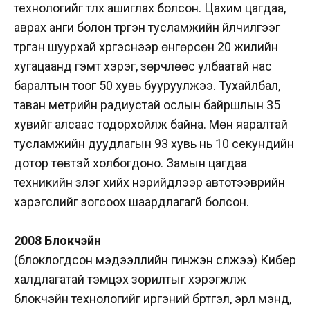
технологийг түлхүү ашиглах болсон. Цахим цагдаа,
аврах анги болон түргэн тусламжийн үйлчилгээг
түргэн шуурхай хүргэснээр өнгөрсөн 20 жилийн
хугацаанд гэмт хэрэг, зөрчлөөс улбаатай нас
баралтын тоог 50 хувь бууруулжээ. Тухайлбал,
таван метрийн радиустай ослын байршлын 35
хувийг алсаас тодорхойлж байна. Мөн яаралтай
тусламжийн дуудлагын 93 хувь нь 10 секундийн
дотор төвтэй холбогдоно. Замын цагдаа
техникийн үзлэг хийх нэрийдлээр автотээврийн
хэрэгслийг зогсоох шаардлагагүй болсон.
2008 Блокчэйн
(блоклогдсон мэдээллийн гинжэн сүлжээ) Кибер
халдлагатай тэмцэх зорилтыг хэрэгжүүлж
блокчэйн технологийг иргэний бүртгэл, эрүүл мэнд,