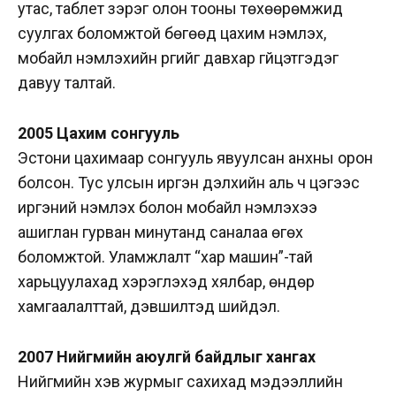
утас, таблет зэрэг олон тооны төхөөрөмжид
суулгах боломжтой бөгөөд цахим үнэмлэх,
мобайл үнэмлэхийн үүргийг давхар гүйцэтгэдэг
давуу талтай.
2005 Цахим сонгууль
Эстони цахимаар сонгууль явуулсан анхны орон
болсон. Тус улсын иргэн дэлхийн аль ч цэгээс
иргэний үнэмлэх болон мобайл үнэмлэхээ
ашиглан гурван минутанд саналаа өгөх
боломжтой. Уламжлалт “хар машин”-тай
харьцуулахад хэрэглэхэд хялбар, өндөр
хамгаалалттай, дэвшилтэд шийдэл.
2007 Нийгмийн аюулгүй байдлыг хангах
Нийгмийн хэв журмыг сахихад мэдээллийн