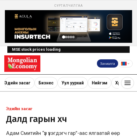
СУРТАЛЧИЛГАА
MSE stock prices loading
Захиалга
Эдийн засаг
Бизнес
Уул уурхай
Нийгэм
Хөрөнгө ору
Эдийн засаг
Далд гарын хүч
Адам Смитийн “үл үзэгдэгч гар”-аас ялгаатай өөр