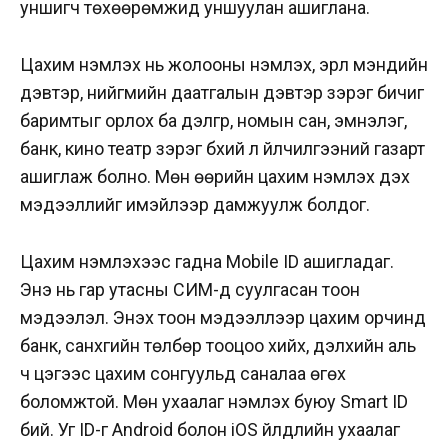
уншигч төхөөрөмжид уншуулан ашиглана.
Цахим үнэмлэх нь жолооны үнэмлэх, эрүүл мэндийн
дэвтэр, нийгмийн даатгалын дэвтэр зэрэг бичиг
баримтыг орлох ба дэлгүүр, номын сан, эмнэлэг,
банк, кино театр зэрэг бүхий л үйлчилгээний газарт
ашиглаж болно. Мөн өөрийн цахим үнэмлэх дэх
мэдээллийг имэйлээр дамжуулж болдог.
Цахим үнэмлэхээс гадна Mobile ID ашигладаг.
Энэ нь гар утасны СИМ-д суулгасан тоон
мэдээлэл. Энэхүү тоон мэдээллээр цахим орчинд
банк, санхүүгийн төлбөр тооцоо хийх, дэлхийн аль
ч цэгээс цахим сонгуульд саналаа өгөх
боломжтой. Мөн ухаалаг үнэмлэх буюу Smart ID
бий. Уг ID-г Android болон iOS үйлдлийн ухаалаг