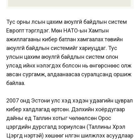
Тус орны лсын цахим аюулгүй байдлын систем
Европт тэргүүлдэг. Мөн НАТО-ын Хамтын
ажиллагааны кибер батлан хамгаалах төвийн
аюулгүй байдлын системийг хариуцдаг. Тус
улсын цахим аюулгүй байдлын систем олон
улсад ийнхүү үнэлэгдэх болсон нь өнгөрснөөс олж
авсан сургамж, алдаанаасаа суралцсанд оршиж
байлаа.
2007 онд Эстони улс хэд хэдэн удаагийн цуврал
кибер халдлагад өртсөн. Дэлхийн хоёрдугаар
дайны үед Таллин хотыг чөлөөлсөн Орос
цэргүүдийн дурсгалд зориулсан (Таллины Хүрэл
Цэргүүд нэртэй) хөшөөг нүүлгэн шилжүүлэх асуудлаар