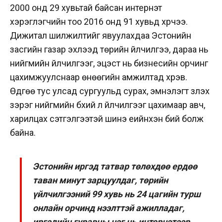
2000 онд 29 хувьтай байсан интернэт
хэрэглэгчийн тоо 2016 онд 91 хувьд хүрчээ.
Дижитал шилжилтийг явуулахдаа Эстонийн
засгийн газар эхлээд төрийн үйлчилгээ, дараа нь
нийгмийн үйлчилгээг, эцэст нь бизнесийн орчинг
цахимжуулснаар өнөөгийн амжилтад хүрэв.
Өдгөө тус улсад сургуульд сурах, эмнэлэгт үзүүлэх
зэрэг нийгмийн бүхий л үйлчилгээг цахимаар авч,
харилцах сэтгэлгээтэй шинэ үеийнхэн бий болж
байна.
Эстонийн иргэд татвар төлөхдөө ердөө
таван минут зарцуулдаг, төрийн
үйлчилгээний 99 хувь нь 24 цагийн турш
онлайн орчинд нээлттэй ажилладаг,
иргэдийн гуравны нэг нь интернэтээр