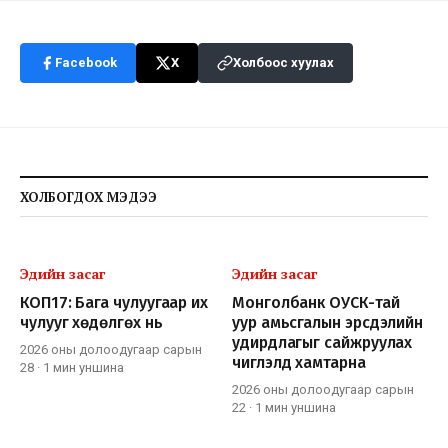
Facebook
X
Холбоос хуулах
ХОЛБОГДОХ МЭДЭЭ
Эдийн засаг
Эдийн засаг
КОП17: Бага чулуугаар их
Монголбанк ОУСК-тай
чулууг хөдөлгөх нь
уур амьсгалын эрсдэлийн
удирдлагыг сайжруулах
2026 оны долоодугаар сарын
чиглэлд хамтарна
28
·
1 мин
уншина
2026 оны долоодугаар сарын
22
·
1 мин
уншина