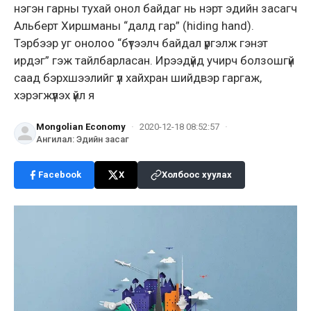
нэгэн гарны тухай онол байдаг нь нэрт эдийн засагч
Альберт Хиршманы “далд гар” (hiding hand).
Тэрбээр уг онолоо “бүтээлч байдал үргэлж гэнэт
ирдэг” гэж тайлбарласан. Ирээдүйд учирч болзошгүй
саад бэрхшээлийг үл хайхран шийдвэр гаргаж,
хэрэгжүүлэх үйл я
Mongolian Economy
·
2020-12-18 08:52:57
·
Ангилал
:
Эдийн засаг
Facebook
X
Холбоос хуулах