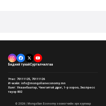
Бидний тухай
Сурталчилгаа
Утас
:
70111125, 70111126
И-мэйл
:
info@mongolianeconomy.mn
Хаяг
:
Улаанбаатар, Чингэлтэй дүүрэг, 1-р хороо, Экспресс
тауэр 802
© 2026 | Mongolian Economy зохиогчийн эрх хуулиар