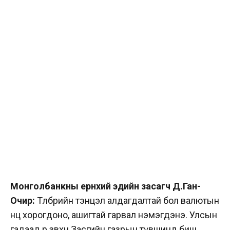
Монголбанкны ерөнхий эдийн засагч Д.Ган-
Очир:
Төлбөрийн тэнцэл алдагдалтай бол валютын
нөөц хорогдоно, ашигтай гарвал нэмэгдэнэ. Улсын
гадаад өр зөвхөн Засгийн газрын түвшинд биш