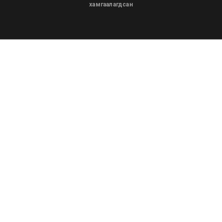
хамгаалагдсан