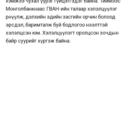
хэмжээ чухал үүрэг гүйцэтгэдэг байна. Тиймээс
Монголбанкнаас ГВАН-ийн талаар хэлэлцүүлэг
өрнүүлж, дэлхийн эдийн засгийн орчин болоод
эрсдэл, баримталж буй бодлогоо нээлттэй
хэлэлцсэн юм. Хэлэлцүүлэгт оролцсон зочдын
байр суурийг хүргэж байна.