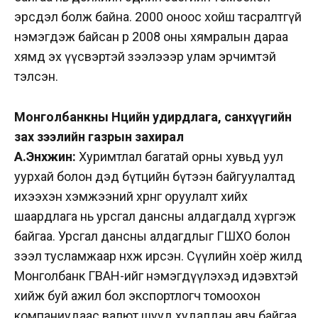
эрсдэл болж байна. 2000 оноос хойш тасралтгүй
нэмэгдэж байсан өр 2008 оны хямралын дараа
хямд эх үүсвэртэй зээлэээр улам эрчимтэй
тэлсэн.
Монголбанкны Нөөцийн удирдлага, санхүүгийн
зах зээлийн газрын захирал
А.Энхжин:
Хуримтлал багатай орны хувьд уул
уурхай болон дэд бүтцийн бүтээн байгуулалтад
ихээхэн хэмжээний хөрөнгө оруулалт хийх
шаардлага нь урсгал дансны алдагдалд хүргэж
байгаа. Урсгал дансны алдагдлыг ГШХО болон
зээл тусламжаар нөхөж ирсэн. Сүүлийн хоёр жилд
Монголбанк ГВАН-ийг нэмэгдүүлэхэд идэвхтэй
хийж буй ажил бол экспортлогч томоохон
компаниудаас валют шууд худалдан авч байгаа