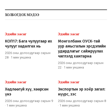
ХОЛБОГДОХ МЭДЭЭ
Эдийн засаг
Эдийн засаг
КОП17: Бага чулуугаар их
Монголбанк ОУСК-тай
чулууг хөдөлгөх нь
уур амьсгалын эрсдэлийн
удирдлагыг сайжруулах
2026 оны долоодугаар сарын
чиглэлд хамтарна
28
·
1 мин
уншина
2026 оны долоодугаар сарын
22
·
1 мин
уншина
Эдийн засаг
Эдийн засаг
Хөдлөөгүй хүү, хөөрсөн
Экспортын эр хоёр загал:
үнэ
нүүрс, зэс
2026 оны долоодугаар сарын 9
2026 оны долоодугаар сарын 8
·
1 мин
уншина
·
1 мин
уншина