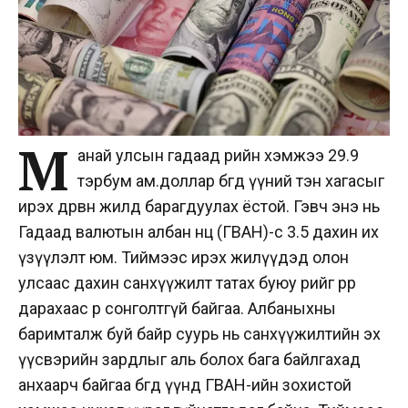
М
анай улсын гадаад өрийн хэмжээ 29.9
тэрбум ам.доллар бөгөөд үүний тэн хагасыг
ирэх дөрвөн жилд барагдуулах ёстой. Гэвч энэ нь
Гадаад валютын албан нөөц (ГВАН)-өөс 3.5 дахин их
үзүүлэлт юм. Тиймээс ирэх жилүүдэд олон
улсаас дахин санхүүжилт татах буюу өрийг өрөөр
дарахаас өөр сонголтгүй байгаа. Албаныхны
баримталж буй байр суурь нь санхүүжилтийн эх
үүсвэрийн зардлыг аль болох бага байлгахад
анхаарч байгаа бөгөөд үүнд ГВАН-ийн зохистой