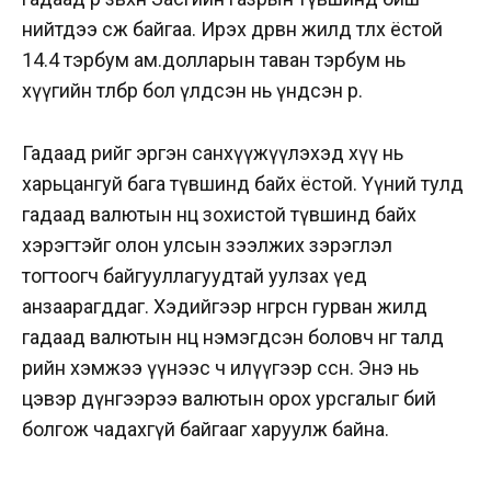
нийтдээ өсөж байгаа. Ирэх дөрвөн жилд төлөх ёстой
14.4 тэрбум ам.долларын таван тэрбум нь
хүүгийн төлбөр бол үлдсэн нь үндсэн өр.
Гадаад өрийг эргэн санхүүжүүлэхэд хүү нь
харьцангуй бага түвшинд байх ёстой. Үүний тулд
гадаад валютын нөөц зохистой түвшинд байх
хэрэгтэйг олон улсын зээлжих зэрэглэл
тогтоогч байгууллагуудтай уулзах үед
анзаарагддаг. Хэдийгээр өнгөрсөн гурван жилд
гадаад валютын нөөц нэмэгдсэн боловч нөгөө талд
өрийн хэмжээ үүнээс ч илүүгээр өссөн. Энэ нь
цэвэр дүнгээрээ валютын орох урсгалыг бий
болгож чадахгүй байгааг харуулж байна.