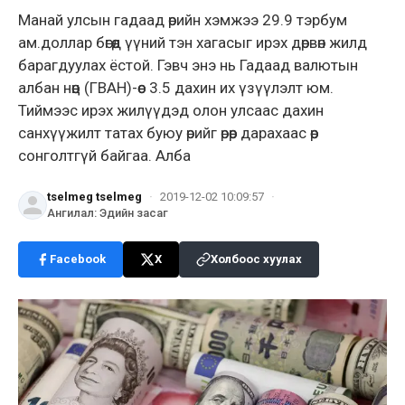
Манай улсын гадаад өрийн хэмжээ 29.9 тэрбум
ам.доллар бөгөөд үүний тэн хагасыг ирэх дөрвөн жилд
барагдуулах ёстой. Гэвч энэ нь Гадаад валютын
албан нөөц (ГВАН)-өөс 3.5 дахин их үзүүлэлт юм.
Тиймээс ирэх жилүүдэд олон улсаас дахин
санхүүжилт татах буюу өрийг өрөөр дарахаас өөр
сонголтгүй байгаа. Алба
tselmeg tselmeg
·
2019-12-02 10:09:57
·
Ангилал
:
Эдийн засаг
Facebook
X
Холбоос хуулах