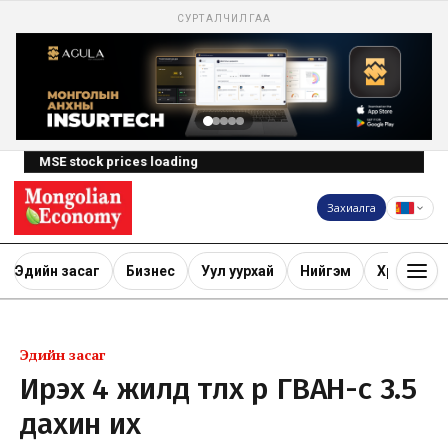
СУРТАЛЧИЛГАА
MSE stock prices loading
Захиалга
Эдийн засаг
Бизнес
Уул уурхай
Нийгэм
Хөрөнгө ору
Эдийн засаг
Ирэх 4 жилд төлөх өр ГВАН-өөс 3.5
дахин их