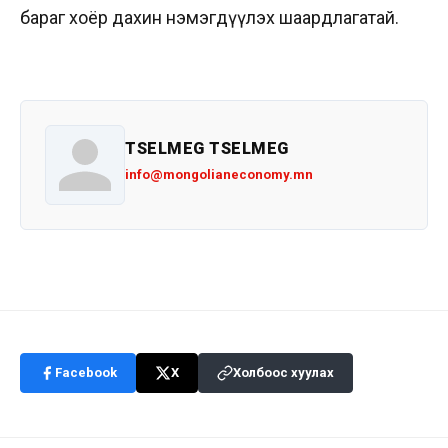
бараг хоёр дахин нэмэгдүүлэх шаардлагатай.
TSELMEG TSELMEG
info@mongolianeconomy.mn
Facebook
X
Холбоос хуулах