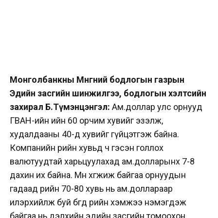
Монголбанкны Мөнгөний бодлогын газрын
Эдийн засгийн шинжилгээ, бодлогын хэлтсийн
захирал Б.Түмэнцэнгэл:
Ам.доллар улс орнууд
ГВАН-ийн ийн 60 орчим хувийг эзэлж,
худалдааны 40-өөд хувийг гүйцэтгэж байна.
Компанийн өрийн хувьд ч гэсэн голлох
валютуудтай харьцуулахад ам.долларынх 7-8
дахин их байна. Мөн хөгжиж байгаа орнуудын
гадаад өрийн 70-80 хувь нь ам.доллараар
илэрхийлж буй бөгөөд өрийн хэмжээ нэмэгдэж
байгаа нь дэлхийн эдийн засгийн томоохон