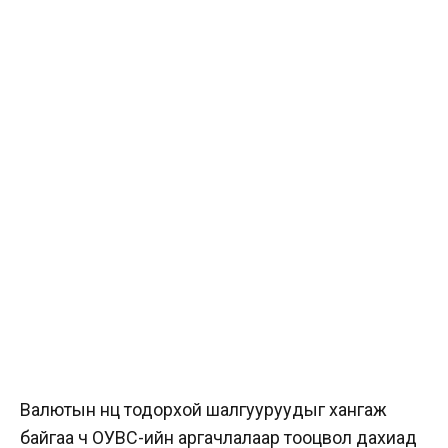
Валютын нөөц тодорхой шалгууруудыг хангаж
байгаа ч ОУВС-ийн аргачлалаар тооцвол дахиад