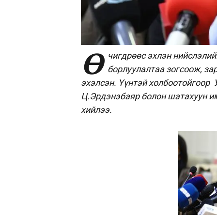
Ө
чигдрөөс эхлэн нийслэлий
борлуулалтаа зогсоож, за
эхэлсэн. Үүнтэй холбоотойгоор
Ц.Эрдэнэбаяр болон шатахуун и
хийлээ.