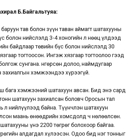
ахирал Б.Байгальтуяа:
баруун тав болон зүүн таван аймагт шатахууны
бүс болон нийслэлд 3-4 хоногийн л нөөц үлдээд
ийн байдлаар төвийн бүс болон нийслэлд 30
язгаар тогтоосон. Ингэж хязгаар тогтоолоо гээд
болгож сунгана. Өнгөрсөн долоо, наймдугаар
н захиалгын хэмжээндээ хүрээгүй.
ш бага хэмжээний шатахуун авсан. Бид энэ сард
тонн шатахуун захиалсан боловч Оросын тал
ь л нийлүүлээд байна. Түүнчлэн шатахуун
олсон маань өнөөдрийн хомсдолд ч нөлөөлсөн.
 шатахууны үнэ 2200 төгрөг болохоор байгаа.
рөгийн алдагдал хүлээсэн. Одоо бид нэг тонныг