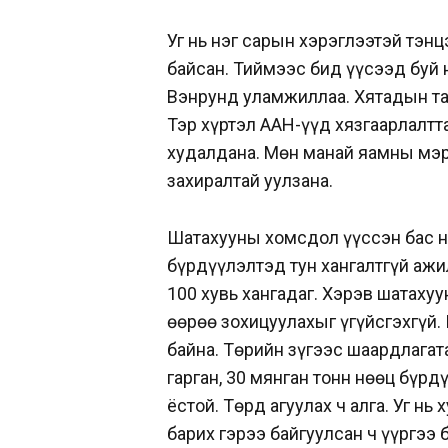
Уг нь нэг сарын хэрэглээтэй тэн
байсан. Тиймээс бид үүсээд буй
Вэнрунд уламжиллаа. Хятадын тал
Тэр хүртэл ААН-үүд хязгаарлалтта
худалдана. Мөн манай яамны мэ
захиралтай уулзана.
Шатахууны хомсдол үүссэн бас н
бүрдүүлэлтэд тун хангалтгүй ажи
100 хувь хангадаг. Хэрэв шатаху
өөрөө зохицуулахыг үгүйсгэхгүй.
байна. Төрийн зүгээс шаардлагат
гарган, 30 мянган тонн нөөц бүрд
ёстой. Төрд агуулах ч алга. Уг н
барих гэрээ байгуулсан ч үүргээ 