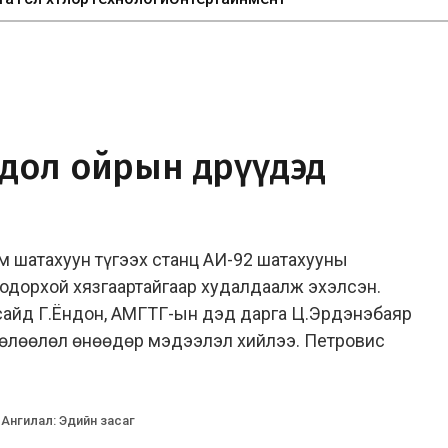
дол ойрын өдрүүдэд
м шатахуун түгээх станц АИ-92 шатахууны
тодорхой хязгаартайгаар худалдаалж эхэлсэн.
сайд Г.Ёндон, АМГТГ-ын дэд дарга Ц.Эрдэнэбаяр
төлөөлөл өнөөдөр мэдээлэл хийлээ. Петровис
Ангилал
:
Эдийн засаг