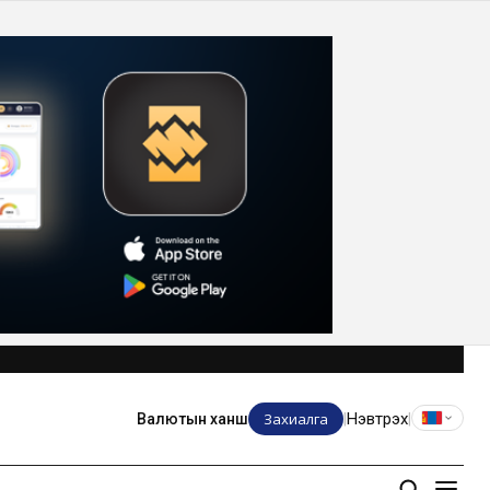
Захиалга
Нэвтрэх
Валютын ханш
|
|