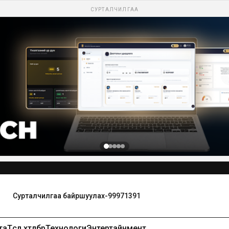
СУРТАЛЧИЛГАА
та
Төсөл хөтөлбөр
Технологи
Энтертайнмент