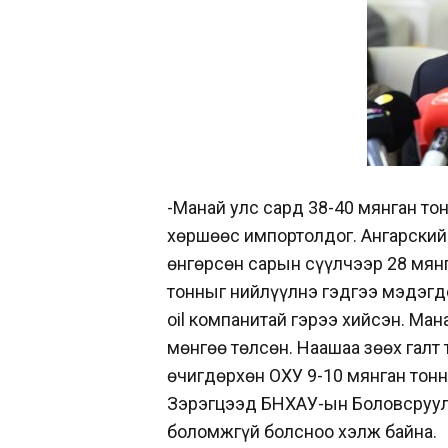
-Манай улс сард 38-40 мянган тон
хөршөөс импортолдог. Ангарский
өнгөрсөн сарын сүүлчээр 28 мянг
тонныг нийлүүлнэ гэдгээ мэдэгд
oil компанитай гэрээ хийсэн. Ма
мөнгөө төлсөн. Наашаа зөөх галт 
өчигдөрхөн ОХУ 9-10 мянган тон
Зэрэгцээд БНХАУ-ын Боловсруул
боломжгүй болсноо хэлж байна.