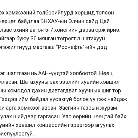
цэх хэмжээний төлбөрийг урд хөршид төлсөн
 нөхцөл байдлаа БНХАУ-ын Элчин сайд Цай
аас эхний вагон 5-7 хоногийн дараа орж ирнэ.
йгаар буюу 30 мянган төгрөгт л шатахуун
ргэжилтнүүд маргааш “Роснефть”-ийн дэд
эг шалтгаан нь ААН-үүдтэй холбоотой. Нөөц
лласан. Шатахууны зах зээлийг хувийн хэвшил
уны хомсдол дахин давтагдвал хуучных шиг төр
 Гэхдээ ийм байдал үүсэхгүй болов уу гэж найдаж
ай арга хэмжээг авсан. Засгийн газрын журам
үүлэх шийдвэр гаргасан. Улс өөрийн нөөцтэй байх
ь хувийн хэвшил концессийн гэрээгээр агуулах
биелүүлээгүй.