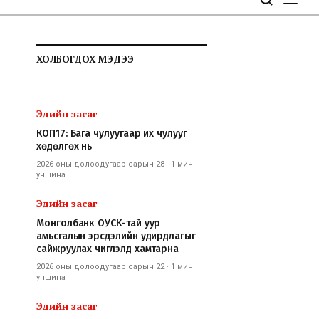
ХОЛБОГДОХ МЭДЭЭ
Эдийн засаг
КОП17: Бага чулуугаар их чулууг
хөдөлгөх нь
2026 оны долоодугаар сарын 28
·
1 мин
уншина
Эдийн засаг
Монголбанк ОУСК-тай уур
амьсгалын эрсдэлийн удирдлагыг
сайжруулах чиглэлд хамтарна
2026 оны долоодугаар сарын 22
·
1 мин
уншина
Эдийн засаг