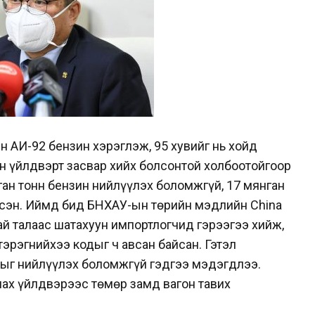
н АИ-92 бензин хэрэглэж, 95 хувийг нь хойд
н үйлдвэрт засвар хийх болсонтой холбоотойгоор
ан тонн бензин нийлүүлэх боломжгүй, 17 мянган
сэн. Иймд бид БНХАУ-ын төрийн мэдлийн China
най талаас шатахуун импортлогчид гэрээгээ хийж,
тэрэгнийхээ кодыг ч авсан байсан. Гэтэл
ныг нийлүүлэх боломжгүй гэдгээ мэдэгдлээ.
ах үйлдвэрээс төмөр замд вагон тавих