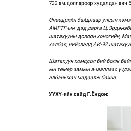
733 ам.доллароор худалдан авч 
Өнөөдрийн байдлаар улсын хэмж
АМГТГ-ын
дэд дарга Ц.Эрдэнэб
шатахууны долоон хоногийн, Маг
хэлбэл, нийслэлд АИ-92 шатахуу
Шатахуун хомсдол бий болж байг
ын төмөр замын ачааллаа
с үүдэ
албаныхан мэдээлж байна.
УУХҮ-ийн сайд Г.Ёндон: