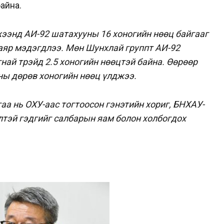
байна.
ээнд АИ-92 шатахууны 16 хоногийн нөөц байгааг
аяр мэдэгдлээ.
Мөн Шунхлай группт АИ-92
най трэйд 2.5 хоногийн нөөцтэй байна. Өөрөөр
ны дөрөв хоногийн нөөц үлджээ.
аа нь ОХУ-аас тогтоосон гэнэтийн хориг, БНХАУ-
лтэй гэдгийг салбарын яам болон холбогдох