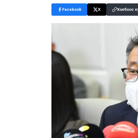
Facebook
X
Холбоос х