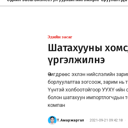
Эдийн засаг
Шатахууны хомс
үргэлжилнэ
Өчигдрөөс эхлэн нийслэлийн зари
борлуулалтаа зогсоож, зарим нь 
Үүнтэй холбоотойгоор УУХҮ-ийн 
болон шатахуун импортлогчдын 
компан
Т.Амаржаргал
·
2021-09-21 09:42:18
·