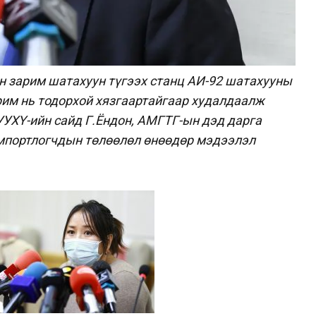
н зарим шатахуун түгээх станц АИ-92 шатахууны
рим нь тодорхой хязгаартайгаар худалдаалж
УУХҮ-ийн сайд Г.Ёндон, АМГТГ-ын дэд дарга
мпортлогчдын төлөөлөл өнөөдөр мэдээлэл