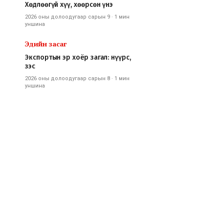
Хөдлөөгүй хүү, хөөрсөн үнэ
2026 оны долоодугаар сарын 9
·
1 мин
уншина
Эдийн засаг
Экспортын эр хоёр загал: нүүрс,
зэс
2026 оны долоодугаар сарын 8
·
1 мин
уншина