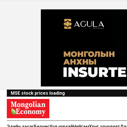
MSE stock prices loading
Эдийн засаг
Бизнес
Уул уурхай
Нийгэм
Хөрөнгө оруулалт
Да