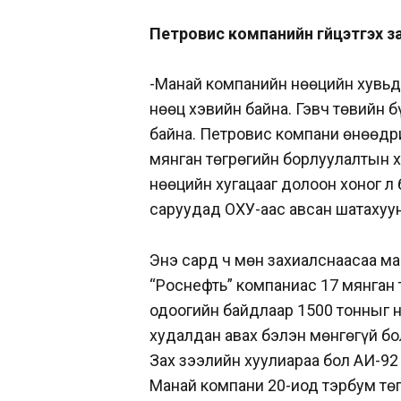
Петровис компанийн гүйцэтгэх з
-Манай компанийн нөөцийн хувьд 
нөөц хэвийн байна. Гэвч төвийн 
байна. Петровис компани өнөөдр
мянган төгрөгийн борлуулалтын х
нөөцийн хугацааг долоон хоног л 
саруудад ОХУ-аас авсан шатахуу
Энэ сард ч мөн захиалснаасаа ма
“Роснефть” компаниас 17 мянган 
одоогийн байдлаар 1500 тонныг н
худалдан авах бэлэн мөнгөгүй б
Зах зээлийн хуулиараа бол АИ-92
Манай компани 20-иод тэрбум төг