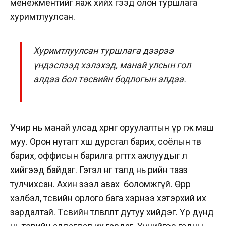
менежментийг яаж хийх гээд олон туршлага
хуримтлуулсан.
Хуримтлуулсан туршлага дээрээ
үндэслээд хэлэхэд, манай улсын гол
алдаа бол төсвийн бодлогын алдаа.
Учир нь манай улсад хөрөнгө оруулалтын үр өгөөж маш
муу. Орон нутагт хөшөө дурсгал барих, соёлын төв
барих, оффисын барилга өргөтгөх ажлуудыг л
хийгээд байдаг. Гэтэл нөгөө талд нь өрийн тааз
тулчихсан. Ахин зээл авах боломжгүй. Өөрөөр
хэлбэл, төсвийн орлого бага хэрнээ хэтэрхий их
зардалтай. Төсвийн төлөвлөлтөө дутуу хийдэг. Үр дүнд