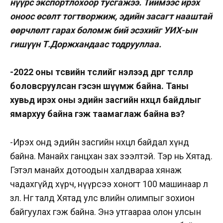
нүүрс экспортлохоор тусгажээ. Тиймээс ирэх
оноос өсөлт тогтворжиж, эдийн засагт нааштай
өөрчлөлт гарах боломж бий эсэхийг УИХ-ын
гишүүн Т.Доржхандаас тодрууллаа.
-2022 оны төсвийн төслийг нэлээд өөдрөг төсөөллөөр
боловсруулсан гэсэн шүүмж байна. Таны
хувьд ирэх оны эдийн засгийн нөхцөл байдлыг
ямархуу байна гэж таамаглаж байна вэ?
-Ирэх онд эдийн засгийн нөхцөл байдал хүнд
байна. Манайх ганцхан зах зээлтэй. Тэр нь Хятад.
Гэтэл манайх дотоодын халдвараа хянаж
чадахгүйд хүрч, нүүрсээ хоногт 100 машинаар л
зөөлөө. Нөгөө талд Хятад улс өвлийн олимпыг зохион
байгуулах гэж байна. Энэ утгаараа олон улсын