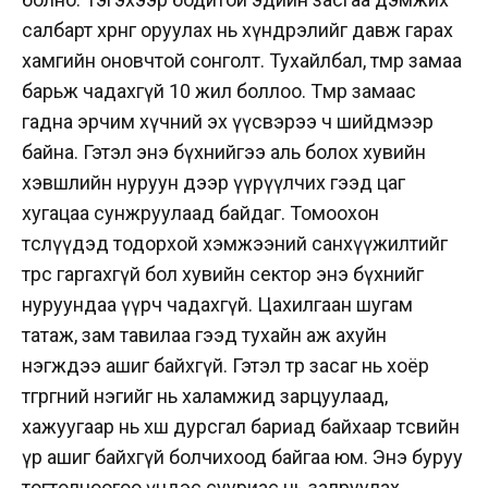
салбарт хөрөнгө оруулах нь хүндрэлийг давж гарах
хамгийн оновчтой сонголт. Тухайлбал, төмөр замаа
барьж чадахгүй 10 жил боллоо. Төмөр замаас
гадна эрчим хүчний эх үүсвэрээ ч шийдмээр
байна. Гэтэл энэ бүхнийгээ аль болох хувийн
хэвшлийн нуруун дээр үүрүүлчих гээд цаг
хугацаа сунжруулаад байдаг. Томоохон
төслүүдэд тодорхой хэмжээний санхүүжилтийг
төрөөс гаргахгүй бол хувийн сектор энэ бүхнийг
нуруундаа үүрч чадахгүй. Цахилгаан шугам
татаж, зам тавилаа гээд тухайн аж ахуйн
нэгждээ ашиг байхгүй. Гэтэл төр засаг нь хоёр
төгрөгний нэгийг нь халамжид зарцуулаад,
хажуугаар нь хөшөө дурсгал бариад байхаар төсвийн
үр ашиг байхгүй болчихоод байгаа юм. Энэ буруу
тогтолцоогоо үндэс сууриас нь залруулах