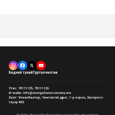
Бидний тухай
Сурталчилгаа
Утас
:
70111125, 70111126
И-мэйл
:
info@mongolianeconomy.mn
Хаяг
:
Улаанбаатар, Чингэлтэй дүүрэг, 1-р хороо, Экспресс
тауэр 802