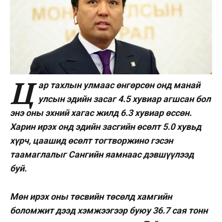
Ц
ар тахлын улмаас өнгөрсөн онд манай
улсын эдийн засаг 4.5 хувиар агшсан бол
энэ оны эхний хагас жилд 6.3 хувиар өссөн.
Харин ирэх онд эдийн засгийн өсөлт 5.0 хувьд
хүрч, цаашид өсөлт тогтворжино гэсэн
таамаглалыг Сангийн яамнаас дэвшүүлээд
буй.
Мөн ирэх оны төсвийн төсөлд хамгийн
боломжит дээд хэмжээгээр буюу 36.7 сая тонн