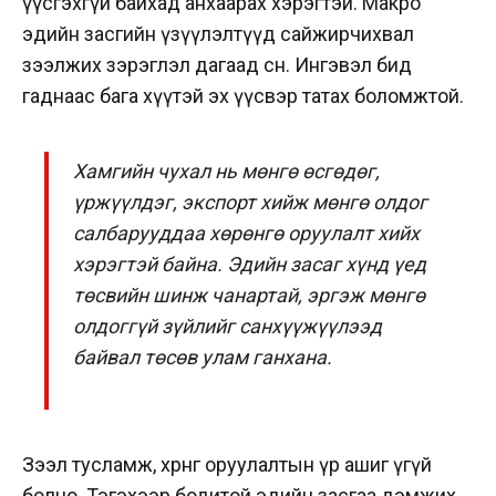
үүсгэхгүй байхад анхаарах хэрэгтэй. Макро
эдийн засгийн үзүүлэлтүүд сайжирчихвал
зээлжих зэрэглэл дагаад өснө. Ингэвэл бид
гаднаас бага хүүтэй эх үүсвэр татах боломжтой.
Хамгийн чухал нь мөнгө өсгөдөг,
үржүүлдэг, экспорт хийж мөнгө олдог
салбарууддаа хөрөнгө оруулалт хийх
хэрэгтэй байна. Эдийн засаг хүнд үед
төсвийн шинж чанартай, эргэж мөнгө
олдоггүй зүйлийг санхүүжүүлээд
байвал төсөв улам ганхана.
Зээл тусламж, хөрөнгө оруулалтын үр ашиг үгүй
болно. Тэгэхээр бодитой эдийн засгаа дэмжих