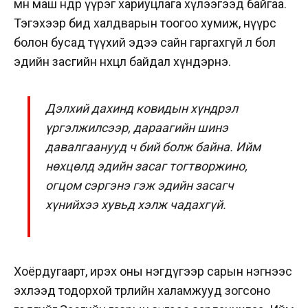
өмнө маш өндөр үүрэг хариуцлага хүлээгээд байгаа.
Тэгэхээр бид халдварын тоогоо хумиж, нүүрс
болон бусад түүхий эдээ сайн гаргахгүй л бол
эдийн засгийн нөхцөл байдал хүндэрнэ.
Дэлхий дахинд ковидын хүндрэл
үргэлжилсээр, дараагийн шинэ
давалгаанууд ч бий болж байна. Ийм
нөхцөлд эдийн засаг тогтворжино,
огцом сэргэнэ гэж эдийн засагч
хүнийхээ хувьд хэлж чадахгүй.
Хоёрдугаарт, ирэх оны нэгдүгээр сарын нэгнээс
эхлээд тодорхой төрлийн халамжууд зогсоно