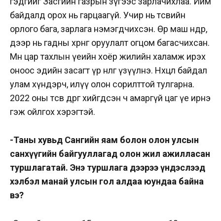
гэдгийг Засгийн газрын зүгээс зарлачихлаа. Ийм
байдалд орох нь гарцаагүй. Учир нь төсвийн
орлого бага, зарлага нэмэгдчихсэн. Өр маш өндөр,
дээр нь гадны хөрөнгө оруулалт огцом багасчихсан.
Мөн цар тахлын үеийн хоёр жилийн халамж ирэх
оноос эдийн засагт үр нөлөөгөө үзүүлнэ. Нөхцөл байдал
улам хүндэрч, илүү олон сорилттой тулгарна.
2022 оны төсөв өөдрөг хийгдсэн ч амаргүй цаг үе ирнэ
гэж ойлгох хэрэгтэй.
-Таны хувьд Сангийн яам болон олон улсын
санхүүгийн байгууллагад олон жил ажилласан
туршлагатай. Энэ туршлага дээрээ үндэслээд
хэлбэл манай улсын гол алдаа юундаа байна
вэ?