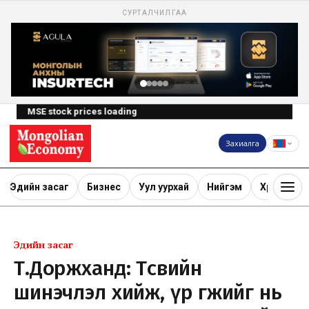
СУРТАЛЧИЛГАА
MSE stock prices loading
Захиалга
Эдийн засаг
Бизнес
Уул уурхай
Нийгэм
Хөрөнгө ору
Эдийн засаг
Т.Доржханд: Төсвийн
шинэчлэл хийж, үр өгөөжийг нь