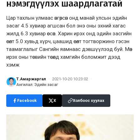
нэмэгдүүлэх шаардлагатай
Цар тахлын улмаас өнгөрсөн онд манай улсын эдийн
засаг 4.5 хувиар агшсан бол энэ оны эхний хагас
жилд 6.3 хувиар өссөн. Харин ирэх онд эдийн засгийн
өсөлт 5.0 хувьд хүрч, цаашид өсөлт тогтворжино гэсэн
таамаглалыг Сангийн яамнаас дэвшүүлээд буй. Мөн
ирэх оны төсвийн төсөлд хамгийн боломжит дээд
хэмж
Т.Амаржаргал
·
2021-10-20 10:23:02
·
Ангилал
:
Эдийн засаг
Facebook
X
Холбоос хуулах