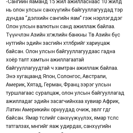
-Сангийн яаманд 15 жил ажилласнаас 10 жилд
нь олон улсын санхүүгийн байгууллагуудад тэр
дундаа “дэлхийн сангийн яам” гэж нэрлэгддэг
Олон улсын валютын санд ажиллаж байлаа.
Түүнчлэн Азийн хөгжлийн банкны Төв Азийн бүс
нутгийн эдийн засгийн хөтөлбөрийг хариуцаж
байсан. Олон улсын байгууллагуудаас гадна
хоёр талт хамтын ажиллагаатай
байгууллагуудтай ч хамтран ажиллаж байлаа.
Энэ хугацаанд Япон, Солонгос, Австрали,
Америк, Хятад, Герман, Франц зэрэг улсын
туршлагаас суралцаж, олон улсын байгууллагад
ажилладаг эдийн засагчийнхаа хувиар Африк,
Латин Америкийн орнуудад очиж, зөвлөгөө өгдөг
байсан. Ямар төслийг санхүүжүүлэх, ямар төслөөс
татгалзах, мөнгийг яаж удирдах, санхүүгийн