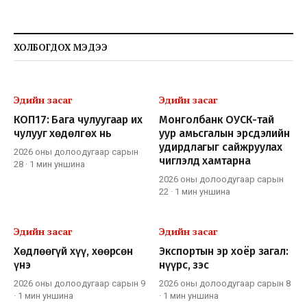
ХОЛБОГДОХ МЭДЭЭ
Эдийн засаг
Эдийн засаг
КОП17: Бага чулуугаар их
Монголбанк ОУСК-тай
чулууг хөдөлгөх нь
уур амьсгалын эрсдэлийн
удирдлагыг сайжруулах
2026 оны долоодугаар сарын
чиглэлд хамтарна
28
·
1 мин
уншина
2026 оны долоодугаар сарын
22
·
1 мин
уншина
Эдийн засаг
Эдийн засаг
Хөдлөөгүй хүү, хөөрсөн
Экспортын эр хоёр загал:
үнэ
нүүрс, зэс
2026 оны долоодугаар сарын 9
2026 оны долоодугаар сарын 8
·
1 мин
уншина
·
1 мин
уншина