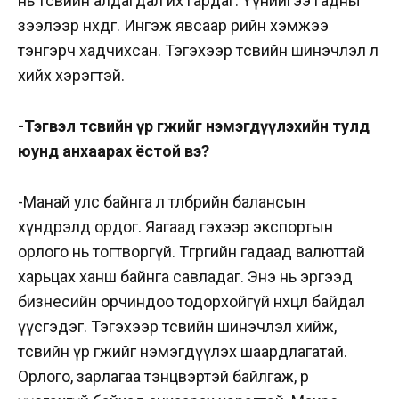
нь төсвийн алдагдал их гардаг. Үүнийгээ гадны
зээлээр нөхдөг. Ингэж явсаар өрийн хэмжээ
тэнгэрч хадчихсан. Тэгэхээр төсвийн шинэчлэл л
хийх хэрэгтэй.
-Тэгвэл төсвийн үр өгөөжийг нэмэгдүүлэхийн тулд
юунд анхаарах ёстой вэ?
-Манай улс байнга л төлбөрийн балансын
хүндрэлд ордог. Яагаад гэхээр экспортын
орлого нь тогтворгүй. Төгрөгийн гадаад валюттай
харьцах ханш байнга савладаг. Энэ нь эргээд
бизнесийн орчиндоо тодорхойгүй нөхцөл байдал
үүсгэдэг. Тэгэхээр төсвийн шинэчлэл хийж,
төсвийн үр өгөөжийг нэмэгдүүлэх шаардлагатай.
Орлого, зарлагаа тэнцвэртэй байлгаж, өр