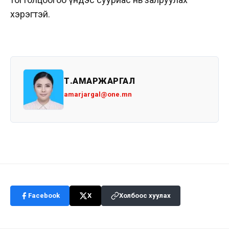
хэрэгтэй.
Т.АМАРЖАРГАЛ
amarjargal@one.mn
Facebook
X
Холбоос хуулах