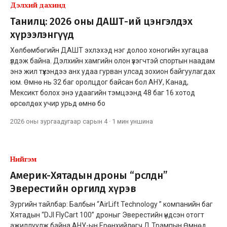
Дэлхий дахинд
Танилц: 2026 оны ДАШТ-ий цэнгэлдэх
хүрээлэнгүүд
Хөлбөмбөгийн ДАШТ эхлэхэд нэг долоо хоногийн хугацаа
үлдэж байна. Дэлхийн хамгийн олон үзэгчтэй спортын наадам
энэ жил түүхэндээ анх удаа гурван улсад зохион байгуулагдах
юм. Өмнө нь 32 баг оролцдог байсан бол АНУ, Канад,
Мексикт болох энэ удаагийн тэмцээнд 48 баг 16 хотод
өрсөлдөх учир урьд өмнө бо
2026 оны зургаадугаар сарын 4
·
1 мин
уншина
Нийгэм
Америк-Хятадын дроны “өрсөлдөөн”
Эверестийн оргилд хүрэв
Зургийн тайлбар: Балбын “AirLift Technology ” компанийн баг
Хятадын “DJI FlyCart 100” дроныг Эверестийн үндсэн отогт
ажиллуулж байна АНУ-ын Ерөнхийлөгч Д.Трампын Өмнөд