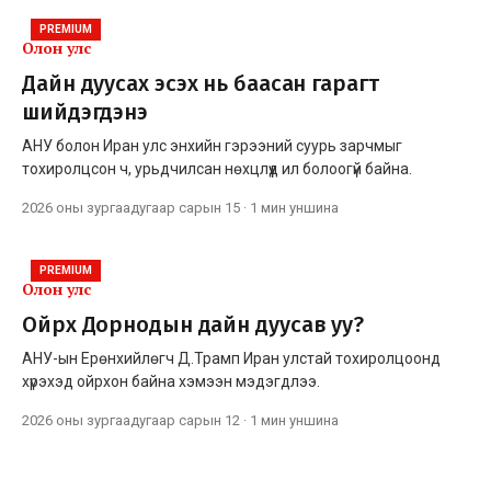
PREMIUM
Олон улс
Дайн дуусах эсэх нь баасан гарагт
шийдэгдэнэ
АНУ болон Иран улс энхийн гэрээний суурь зарчмыг
тохиролцсон ч, урьдчилсан нөхцлүүд ил болоогүй байна.
2026 оны зургаадугаар сарын 15
·
1 мин
уншина
PREMIUM
Олон улс
Ойрх Дорнодын дайн дуусав уу?
АНУ-ын Ерөнхийлөгч Д.Трамп Иран улстай тохиролцоонд
хүрэхэд ойрхон байна хэмээн мэдэгдлээ.
2026 оны зургаадугаар сарын 12
·
1 мин
уншина