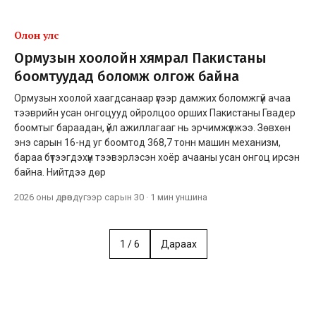
Олон улс
Ормузын хоолойн хямрал Пакистаны
боомтуудад боломж олгож байна
Ормузын хоолой хаагдсанаар үүгээр дамжих боломжгүй ачаа
тээврийн усан онгоцууд ойролцоо орших Пакистаны Гвадер
боомтыг бараадан, үйл ажиллагааг нь эрчимжүүлжээ. Зөвхөн
энэ сарын 16-нд уг боомтод 368,7 тонн машин механизм,
бараа бүтээгдэхүүн тээвэрлэсэн хоёр ачааны усан онгоц ирсэн
байна. Нийтдээ дөр
2026 оны дөрөвдүгээр сарын 30
·
1 мин
уншина
1
/
6
Дараах