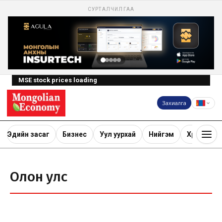
СУРТАЛЧИЛГАА
MSE stock prices loading
Захиалга
Эдийн засаг
Бизнес
Уул уурхай
Нийгэм
Хөрөнгө ору
Олон улс