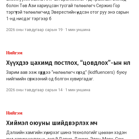
болон Төв Ази хариуцсан тусгай төлөөлөгч Сержио Гор
тэргүүтэй төлөөлөгчид Эверестийн үндсэн отог руу энэ сарын
1-нд нисдэг тэргээр б
2026 оны тавдугаар сарын 19
·
1 мин
уншина
Нийгэм
Хүүхдээ цахимд постлох, “цовдлох”-ын нөлөө
Зарим аав ээж хүүдүүдээ “нөлөөлөгч хүүхэд” (kidfluencers) буюу
нийгмийн сүлжээний од болгон хувиргадаг.
2026 оны тавдугаар сарын 14
·
1 мин
уншина
Нийгэм
Хиймэл оюуны шийдвэрлэх мөч
Дэлхийн хамгийн хүчирхэг шинэ технологийг цөөхөн хэдэн
хүнд хариуцуулах нь зөв үү? Дарио, Дэмис, Элон, Марк, Сэм