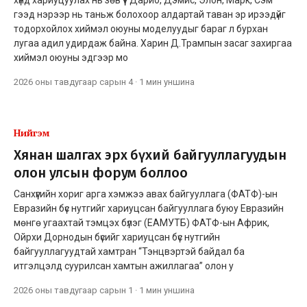
гээд нэрээр нь таньж болохоор алдартай таван эр ирээдүйг
тодорхойлох хиймэл оюуны моделуудыг бараг л бурхан
лугаа адил удирдаж байна. Харин Д.Трампын засаг захиргаа
хиймэл оюуны эдгээр мо
2026 оны тавдугаар сарын 4
·
1 мин
уншина
Нийгэм
Хянан шалгах эрх бүхий байгууллагуудын
олон улсын форум боллоо
Санхүүгийн хориг арга хэмжээ авах байгууллага (ФАТФ)-ын
Евразийн бүс нутгийг хариуцсан байгууллага буюу Евразийн
мөнгө угаахтай тэмцэх бүлэг (EAМУТБ) ФАТФ-ын Африк,
Ойрхи Дорнодын бүсийг хариуцсан бүс нутгийн
байгууллагуудтай хамтран “Тэнцвэртэй байдал ба
итгэлцэлд суурилсан хамтын ажиллагаа” олон у
2026 оны тавдугаар сарын 1
·
1 мин
уншина