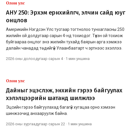
Олон улс
АНУ 250: Эрхэм ерөнхийлөгч, элчин сайд юуг
онцлов
Америкийн Нэгдсэн Улс тусгаар тогтнолоо тунхагласны 250
жилийн ой долдугаар сарын 4-нд тохиодог. Түүхэн ой тохиож
буйгаараа онцлог энэ жилийн тухайд баярын арга хэмжээ
далайн чанадад төдийгүй Улаанбаатарт ч эртнээс эхэллээ.
2026 оны долоодугаар сарын 4
·
1 мин
уншина
Олон улс
Дайныг эцэслэж, энхийн гэрээ байгуулах
хэлэлцээрийн шатанд шилжлээ
Эцсийн гэрээ байгуулахад багагүй хугацаа орно хэмээн
шинжээчид анхааруулж байна.
2026 оны зургаадугаар сарын 22
·
1 мин
уншина