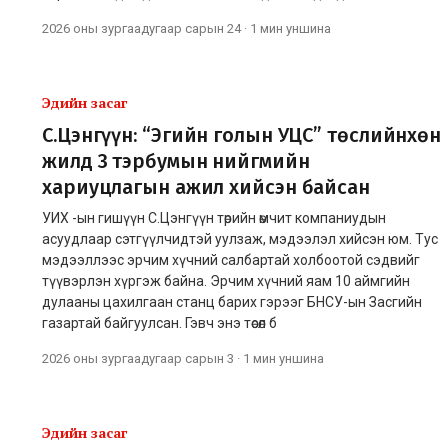
2026 оны зургаадугаар сарын 24
·
1 мин
уншина
Эдийн засаг
С.Цэнгүүн: “Эгийн голын УЦС” төслийнхөн
жилд 3 тэрбумын нийгмийн
хариуцлагын ажил хийсэн байсан
УИХ -ын гишүүн С.Цэнгүүн төрийн өмчит компаниудын
асуудлаар сэтгүүлчидтэй уулзаж, мэдээлэл хийсэн юм. Тус
мэдээллээс эрчим хүчний салбартай холбоотой сэдвийг
түүвэрлэн хүргэж байна. Эрчим хүчний яам 10 аймгийн
дулааны цахилгаан станц барих гэрээг БНСУ-ын Засгийн
газартай байгуулсан. Гэвч энэ төсөл б
2026 оны зургаадугаар сарын 3
·
1 мин
уншина
Эдийн засаг