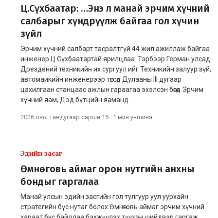
Ц.Сүхбаатар: …Энэ л манай эрчим хүчний
салбарыг хүндрүүлж байгаа гол хүчин
зүйл
Эрчим хүчний салбарт тасралтгүй 44 жил ажиллаж байгаа
инженер Ц.Сүхбаатартай ярилцлаа. Тэрбээр Герман улсад
Дрездений техникийн их сургуул ийг Техникийн залуур зүй,
автомаикийн инженерээр төгсөөд Дулааны III дугаар
цахилгаан станцаас ажлын гараагаа эхэлсэн бөгөөд Эрчим
хүчний яам, Дэд бүтцийн яаманд
2026 оны тавдугаар сарын 15
·
1 мин
уншина
Эдийн засаг
Өмнөговь аймаг орон нутгийн анхны
бондыг гаргалаа
Манай улсын эдийн засгийн гол тулгуур уул уурхайн
стратегийн бүс нутаг болох Өмнөговь аймаг эрчим хүчний
хараат бус байдлаа бэхжүүлэх түүхэн шийдвэр гаргаж,