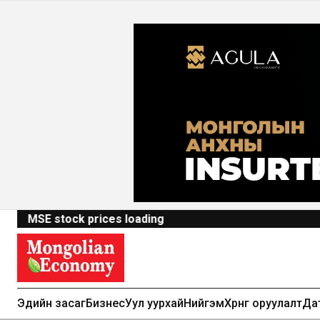
MSE stock prices loading
Эдийн засаг
Бизнес
Уул уурхай
Нийгэм
Хөрөнгө оруулалт
Да