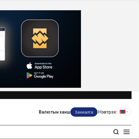
Захиалга
Нэвтрэх
Валютын ханш
|
|