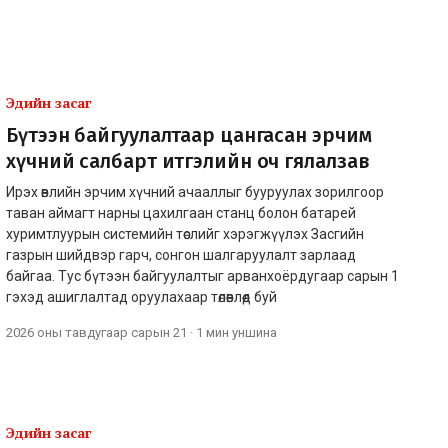
Эдийн засаг
Бүтээн байгуулалтаар цангасан эрчим
хүчний салбарт итгэлийн оч гялалзав
Ирэх өвлийн эрчим хүчний ачааллыг бууруулах зорилгоор
таван аймагт нарны цахилгаан станц болон батарей
хуримтлуурын системийн төслийг хэрэгжүүлэх Засгийн
газрын шийдвэр гарч, сонгон шалгаруулалт зарлаад
байгаа. Тус бүтээн байгуулалтыг арванхоёрдугаар сарын 1
гэхэд ашиглалтад оруулахаар төлөвлөөд буй
2026 оны тавдугаар сарын 21
·
1 мин
уншина
Эдийн засаг