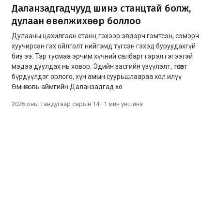
Даланзадгадчууд шинэ станцтай болж,
дулаан өвөлжихөөр боллоо
Дулааны цахилгаан станц гэхээр эвдэрч гэмтсэн, сэмэрч
хуучирсан гэх ойлголт нийгэмд түгсэн гэхэд буруудахгүй
биз ээ. Тэр тусмаа эрчим хүчний салбарт гэрэл гэгээтэй
мэдээ дуулдах нь ховор. Эдийн засгийн үзүүлэлт, төсөвт
бүрдүүлдэг орлого, хүн амын суурьшлаараа хол илүү
Өмнөговь аймгийн Даланзадгад хо
2026 оны тавдугаар сарын 14
·
1 мин
уншина