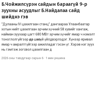
Б.Чойжилсүрэн сайдын бараагүй 9-р
зуухны асуудлыг Б.Найдалаа сайд
шийднэ гэв
“Дулааны IV цахилгаан станц” дангаараа Улаанбаатар
хотын нийт цахилгаан эрчим хүчний 58 хувийг хангаж,
найман зуухаар цагт 680 МВт эрчим хүчийг ямар ч нэмэлт
тоноглолгүйгээр өдөр шөнөгүй үйлдвэрлэдэг. Хүнээр яривал
ямар ч амралтгүйгээр ажилладаг гэсэн үг. Хэрэв нэг зуух
нь гэмтэж зогсвол цахилгаан д
2026 оны тавдугаар сарын 6
·
1 мин
уншина