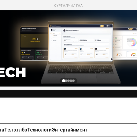
СУРТАЛЧИЛГАА
та
Төсөл хөтөлбөр
Технологи
Энтертайнмент