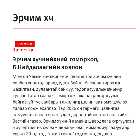
Эрчим хүч
PREMIUM
Эрчим хүч
Эрчим хүчнийхний гоморхол,
Б.Найдалаагийн зовлон
Монгол Улсын хөгжлийг чирч явах ёстой эрчим хүчний
салбар уналтад ороод удаж байна. Улсаараа ирэх өвөл
цахилгаан, дулаантай байх уу, гэдэг асуудлын өмнө нүүр
тулсан. Гэтэл хэзээ ч гоморхож, ажлаа цалгардуулж
байгаагүй тус салбарын ажилчид цалингаа нэмэгдүүлэх
талаар ярьж эхэллээ. Тэд 2026 он гармагц цалингаа
нэмүүлэх талаар ярьж, удаа дараа тайван жагсаал хийж,
Засгийн газар, Эрчим хүчний яаманд шаардлага хүргүүлсэн
ч хүсэлтийг нь хүлээж аваагүй юм. Тиймээс зургаадугаар
сарын 30-нд тэд “ажил хаяна” гэдгээ мэдэгдлээ.