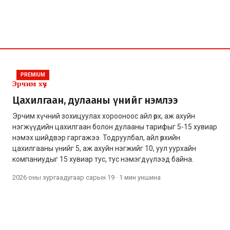
PREMIUM
Эрчим хүч
Цахилгаан, дулааны үнийг нэмлээ
Эрчим хүчний зохицуулах хорооноос айл өрх, аж ахуйн
нэгжүүдийн цахилгаан болон дулааны тарифыг 5-15 хувиар
нэмэх шийдвэр гаргажээ. Тодруулбал, айл өрхийн
цахилгааны үнийг 5, аж ахуйн нэгжийг 10, уул уурхайн
компаниудыг 15 хувиар тус, тус нэмэгдүүлээд байна.
2026 оны зургаадугаар сарын 19
·
1 мин
уншина