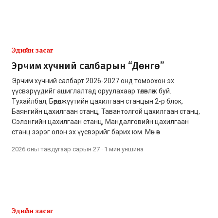
Эдийн засаг
Эрчим хүчний салбарын “Дөнгө”
Эрчим хүчний салбарт 2026-2027 онд томоохон эх
үүсвэрүүдийг ашиглалтад оруулахаар төлөвлөж буй.
Тухайлбал, Бөөрөлжүүтийн цахилгаан станцын 2-р блок,
Баянгийн цахилгаан станц, Тавантолгой цахилгаан станц,
Сэлэнгийн цахилгаан станц, Мандалговийн цахилгаан
станц зэрэг олон эх үүсвэрийг барих юм. Мөн өв
2026 оны тавдугаар сарын 27
·
1 мин
уншина
Эдийн засаг