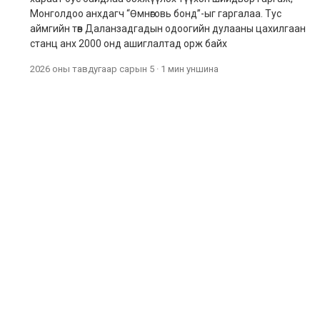
Монголдоо анхдагч “Өмнөговь бонд”-ыг гаргалаа. Тус
аймгийн төв Даланзадгадын одоогийн дулааны цахилгаан
станц анх 2000 онд ашиглалтад орж байх
2026 оны тавдугаар сарын 5
·
1 мин
уншина