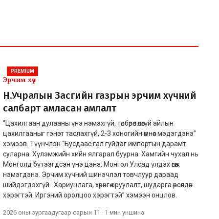
PREMIUM
Эрчим хүч
Н.Учралын Засгийн газрын эрчим хүчний
салбарт амласан амлалт
“Цахилгаан дулааны үнэ нэмэхгүй, төлбөрөө төлөөгүй айлын
цахилгааныг гэнэт таслахгүй, 2-3 хоногийн өмнөөс мэдэгдэнэ”
хэмээв. Түүнчлэн “Бусдаас гал гуйдаг импортын дарамт
суларна. Хүлэмжийн хийн ялгарал буурна. Хамгийн чухал нь
Монголд бүтээгдсэн үнэ цэнэ, Монгол Улсад үлдэх өгөөж
нэмэгдэнэ. Эрчим хүчний шинэчлэл товчлуур дараад
шийдэгдэхгүй. Хариуцлага, хөрөнгө оруулалт, шударга өрсөлдөөн
хэрэгтэй. Иргэний оролцоо хэрэгтэй” хэмээн онцлов.
2026 оны зургаадугаар сарын 11
·
1 мин
уншина