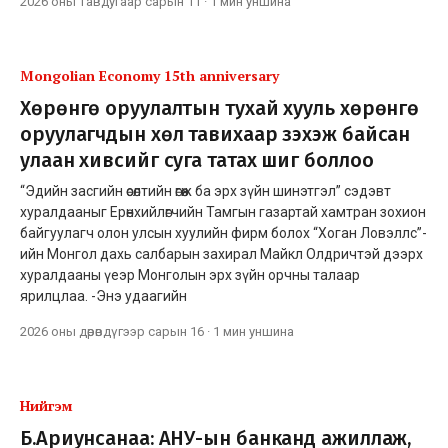
2026 оны тавдугаар сарын 11
·
1 мин
уншина
Mongolian Economy 15th anniversary
Хөрөнгө оруулалтын тухай хууль хөрөнгө
оруулагчдын хөл тавихаар зэхэж байсан
улаан хивсийг суга татах шиг боллоо
“Эдийн засгийн өсөлтийн өгөөж ба эрх зүйн шинэтгэл” сэдэвт
хуралдааныг Ерөнхийлөгчийн Тамгын газартай хамтран зохион
байгуулагч олон улсын хуулийн фирм болох “Хоган Ловэллс”-
ийн Монгол дахь салбарын захирал Майкл Олдричтэй дээрх
хуралдааны үеэр Монголын эрх зүйн орчны талаар
ярилцлаа. -Энэ удаагийн
2026 оны дөрөвдүгээр сарын 16
·
1 мин
уншина
Нийгэм
Б.Ариунсанаа: АНУ-ын банканд ажиллаж,