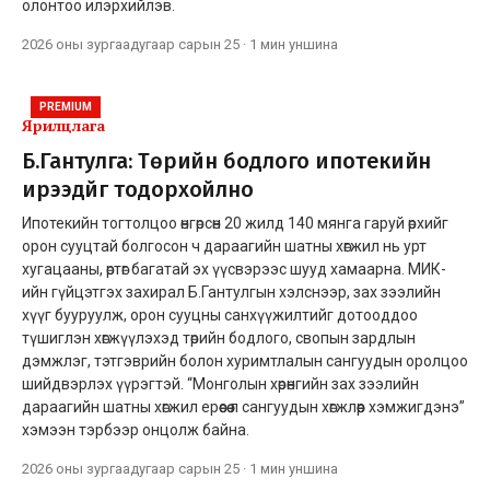
олонтоо илэрхийлэв.
2026 оны зургаадугаар сарын 25
·
1 мин
уншина
PREMIUM
Ярилцлага
Б.Гантулга: Төрийн бодлого ипотекийн
ирээдүйг тодорхойлно
Ипотекийн тогтолцоо өнгөрсөн 20 жилд 140 мянга гаруй өрхийг
орон сууцтай болгосон ч дараагийн шатны хөгжил нь урт
хугацааны, өртөг багатай эх үүсвэрээс шууд хамаарна. МИК-
ийн гүйцэтгэх захирал Б.Гантулгын хэлснээр, зах зээлийн
хүүг бууруулж, орон сууцны санхүүжилтийг дотооддоо
түшиглэн хөгжүүлэхэд төрийн бодлого, свопын зардлын
дэмжлэг, тэтгэврийн болон хуримтлалын сангуудын оролцоо
шийдвэрлэх үүрэгтэй. “Монголын хөрөнгийн зах зээлийн
дараагийн шатны хөгжил ерөөсөө л сангуудын хөгжлөөр хэмжигдэнэ”
хэмээн тэрбээр онцолж байна.
2026 оны зургаадугаар сарын 25
·
1 мин
уншина