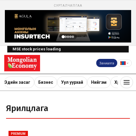
СУРТАЛЧИЛГАА
MSE stock prices loading
Захиалга
Эдийн засаг
Бизнес
Уул уурхай
Нийгэм
Хөрөнгө ору
Ярилцлага
PREMIUM