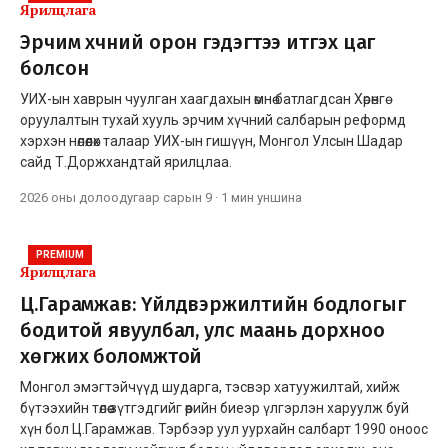
Ярилцлага
Эрчим хүчний орон гэдэгтээ итгэх цаг
болсон
УИХ-ын хаврын чуулган хаагдахын өмнө батлагдсан Хөрөнгө
оруулалтын тухай хууль эрчим хүчний салбарын реформд
хэрхэн нөлөөлөх талаар УИХ-ын гишүүн, Монгол Улсын Шадар
сайд Т.Доржхандтай ярилцлаа.
2026 оны долоодугаар сарын 9
·
1 мин
уншина
PREMIUM
Ярилцлага
Ц.Гарамжав: Үйлдвэржилтийн бодлогыг
бодитой явуулбал, улс маань дорхноо
хөгжих боломжтой
Монгол эмэгтэйчүүд шударга, тэсвэр хатуужилтай, хийж
бүтээхийн төлөө зүтгэдгийг өөрийн биеэр үлгэрлэн харуулж буй
хүн бол Ц.Гарамжав. Тэрбээр уул уурхайн салбарт 1990 оноос