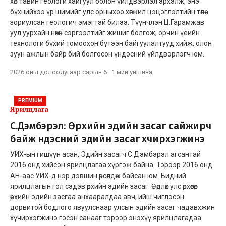
хөл тавин геологи хайгуул болон үйлдвэрлэл эрхэлж, энэ
бүхнийхээ үр шимийг улс орныхоо хөгжил цэцэглэлтийн төлөө
зориулсан геологич эмэгтэй билээ. Түүнчлэн Ц.Гарамжав
уул уурхайн нөхөн сэргээлтийг жишиг болгож, орчин үеийн
технологи бүхий томоохон бүтээн байгуулалтууд хийж, олон
зуун ажлын байр бий болгосон үндэсний үйлдвэрлэгч юм.
2026 оны долоодугаар сарын 6
·
1 мин
уншина
PREMIUM
Ярилцлага
С.Дэмбэрэл: Өрхийн эдийн засаг сайжирч
байж үндэсний эдийн засаг хүчирхэгжинэ
УИХ-ын гишүүн асан, Эдийн засагч С.Дэмбэрэл агсантай
2016 онд хийсэн ярилцлагаа хүргэж байна. Тэрээр 2016 онд
АН-аас УИХ-д нэр дэвшин өрсөлдөж байсан юм. Бидний
ярилцлагын гол сэдэв өрхийн эдийн засаг. Өөдлөх улс өрхөөсөө,
өрхийн эдийн засгаа анхааралдаа авч, ийш чиглэсэн
дорвитой бодлого явуулснаар улсын эдийн засаг чадавхжин
хүчирхэгжинэ гэсэн санааг тэрээр энэхүү ярилцлагадаа