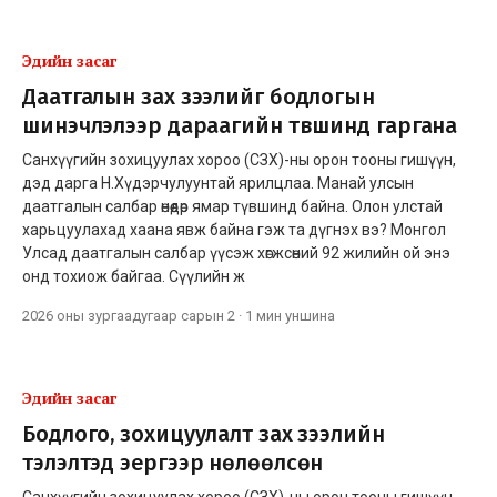
Эдийн засаг
Даатгалын зах зээлийг бодлогын
шинэчлэлээр дараагийн түвшинд гаргана
Санхүүгийн зохицуулах хороо (СЗХ)-ны орон тооны гишүүн,
дэд дарга Н.Хүдэрчулуунтай ярилцлаа. Манай улсын
даатгалын салбар өнөөдөр ямар түвшинд байна. Олон улстай
харьцуулахад хаана явж байна гэж та дүгнэх вэ? Монгол
Улсад даатгалын салбар үүсэж хөгжсөний 92 жилийн ой энэ
онд тохиож байгаа. Сүүлийн ж
2026 оны зургаадугаар сарын 2
·
1 мин
уншина
Эдийн засаг
Бодлого, зохицуулалт зах зээлийн
тэлэлтэд эергээр нөлөөлсөн
Санхүүгийн зохицуулах хороо (СЗХ)-ны орон тооны гишүүн,