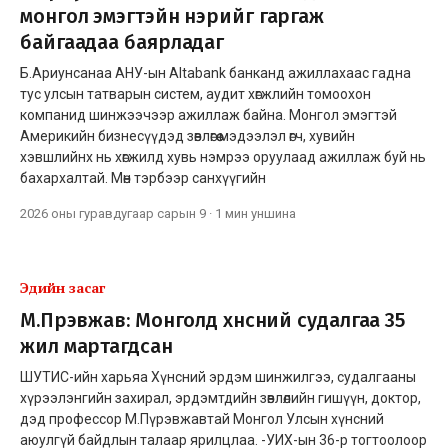
монгол эмэгтэйн нэрийг гаргаж
байгаадаа баярладаг
Б.Ариунсанаа АНУ-ын Altabank банканд ажиллахаас гадна
тус улсын татварын систем, аудит хөгжлийн томоохон
компанид шинжээчээр ажиллаж байна. Монгол эмэгтэй
Америкийн бизнесүүдэд зөвлөгөө мэдээлэл өгч, хувийн
хэвшлийнх нь хөгжилд хувь нэмрээ оруулаад ажиллаж буй нь
бахархалтай. Мөн тэрбээр санхүүгийн
2026 оны гуравдугаар сарын 9
·
1 мин
уншина
Эдийн засаг
М.Пүрэвжав: Монголд хүнсний судалгаа 35
жил мартагдсан
ШУТИС-ийн харьяа Хүнсний эрдэм шинжилгээ, судалгааны
хүрээлэнгийн захирал, эрдэмтдийн зөвлөлийн гишүүн, доктор,
дэд профессор М.Пүрэвжавтай Монгол Улсын хүнсний
аюулгүй байдлын талаар ярилцлаа. -УИХ-ын 36-р тогтоолоор