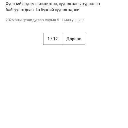
Хүнсний эрдэм шинжилгээ, судалгааны хүрээлэн
байгуулагдсан. Та бүхний судалгаа, ши
2026 оны гуравдугаар сарын 5
·
1 мин
уншина
1
/
12
Дараах