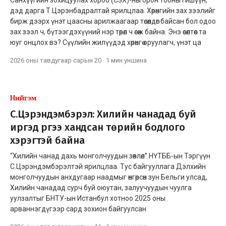
дэд дарга Т.Цэрэнбадралтай ярилцлаа. Хөрөнгийн зах зээлийг
бирж дээрх үнэт цаасны арилжаагаар төсөөлдөг байсан бол одоо
зах зээл ч, бүтээгдэхүүний нэр төрөл ч өсөж байна. Энэ өсөлтөөс та
юуг онцлох вэ? Сүүлийн жилүүдэд хөрөнгө оруулагч, үнэт ца
2026 оны тавдугаар сарын 20
·
1 мин
уншина
Нийгэм
С.Цэрэндэмбэрэл: Хилийн чанадад буй
иргэд рүүгээ хандсан төрийн бодлого
хэрэгтэй байна
“Хилийн чанад дахь монголчуудын зөвлөл” НҮТББ-ын Тэргүүн
С.Цэрэндэмбэрэлтэй ярилцлаа. Тус байгууллага Дэлхийн
монголчуудын анхдугаар наадмыг өнгөрсөн зун Бельги улсад,
Хилийн чанадад сурч буй оюутан, залуучуудын чуулга
уулзалтыг БНТУ-ын Истанбул хотноо 2025 оны
арваннэгдүгээр сард зохион байгуулсан