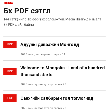
MEDIA
Бүх PDF сэтгүүл
144
сэтгүүлийг dFlip-ээр үзэх боломжтой. Media library-д нэмэлт
37
PDF файл байна.
Адууны диваажин Монголд
PDF
2026 оны долоодугаар сарын 11
Welcome to Mongolia - Land of a hundred
PDF
thousand starts
2026 оны зургаадугаар сарын 28
Санхүүгийн салбарын гол тоглогчид
PDF
2026 оны зургаадугаар сарын 22