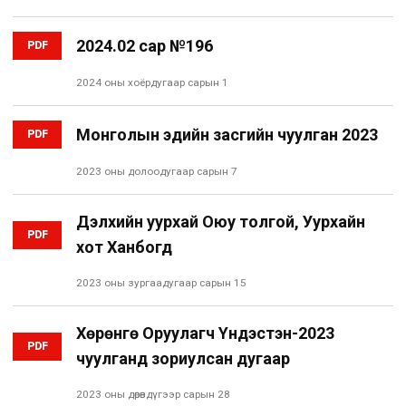
2024.02 сар №196
PDF
2024 оны хоёрдугаар сарын 1
Монголын эдийн засгийн чуулган 2023
PDF
2023 оны долоодугаар сарын 7
Дэлхийн уурхай Оюу толгой, Уурхайн
PDF
хот Ханбогд
2023 оны зургаадугаар сарын 15
Хөрөнгө Oруулагч Yндэстэн-2023
PDF
чуулганд зориулсан дугаар
2023 оны дөрөвдүгээр сарын 28